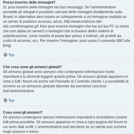
Posso inserire delle immagini?
Sì, puoi inserire delle immagini nei tuoi messaggi. Se l’amministratore
permette gli allegati è possibile caricare delle immagini direttamente sulla
Board; in alternativa devi creare un collegamento a un’immagine ospitata su
un server di pubblico accesso, ad es. http://www.indirizzo-del-
sito.com/immagine.gif. Non puoi inserire immagini che hai sul tuo PC (a meno
che non abbia un server!) o immagini che si trovano dietro sistemi di
autenticazione, come caselle di posta tipo yahoo o hotmail, siti protetti da
codici di accesso, ecc. Per inserire l’immagine, puoi usare il comando BBCode
[img].
Top
Che cosa sono gli annunci globali?
Gli annunci globali sono annunci che contengono informazioni molto
importanti e tu dovresti leggerli quanto prima. Gli annunci globali appaiono in
cima a tutti i forum ed anche nel Pannello di Controllo Utente. La possibilità di
scrivere su un annuncio globale dipende dai permessi concessi
dall’amministratore.
Top
Cosa sono gli annunci?
Gli annunci contengono spesso informazioni importanti e dovrebbero essere
letti prima possibile. Gli annunci appaiono in cima a ogni pagina del forum in
cui sono stati scritti. L’amministratore può decidere se un utente può scrivere
negli annunci o meno.