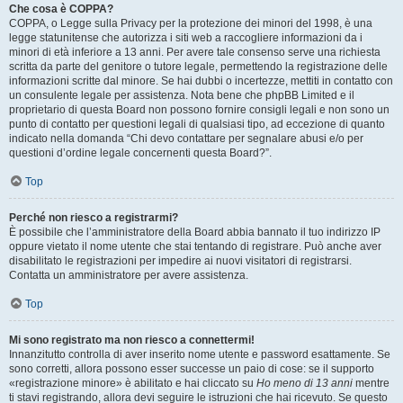
Che cosa è COPPA?
COPPA, o Legge sulla Privacy per la protezione dei minori del 1998, è una
legge statunitense che autorizza i siti web a raccogliere informazioni da i
minori di età inferiore a 13 anni. Per avere tale consenso serve una richiesta
scritta da parte del genitore o tutore legale, permettendo la registrazione delle
informazioni scritte dal minore. Se hai dubbi o incertezze, mettiti in contatto con
un consulente legale per assistenza. Nota bene che phpBB Limited e il
proprietario di questa Board non possono fornire consigli legali e non sono un
punto di contatto per questioni legali di qualsiasi tipo, ad eccezione di quanto
indicato nella domanda “Chi devo contattare per segnalare abusi e/o per
questioni d’ordine legale concernenti questa Board?”.
Top
Perché non riesco a registrarmi?
È possibile che l’amministratore della Board abbia bannato il tuo indirizzo IP
oppure vietato il nome utente che stai tentando di registrare. Può anche aver
disabilitato le registrazioni per impedire ai nuovi visitatori di registrarsi.
Contatta un amministratore per avere assistenza.
Top
Mi sono registrato ma non riesco a connettermi!
Innanzitutto controlla di aver inserito nome utente e password esattamente. Se
sono corretti, allora possono esser successe un paio di cose: se il supporto
«registrazione minore» è abilitato e hai cliccato su
Ho meno di 13 anni
mentre
ti stavi registrando, allora devi seguire le istruzioni che hai ricevuto. Se questo