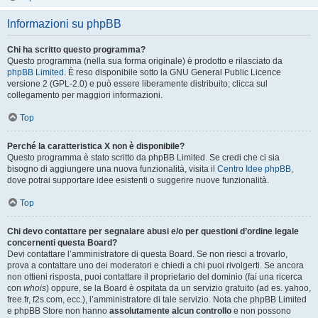
Informazioni su phpBB
Chi ha scritto questo programma?
Questo programma (nella sua forma originale) è prodotto e rilasciato da
phpBB Limited
. È reso disponibile sotto la GNU General Public Licence
versione 2 (GPL-2.0) e può essere liberamente distribuito; clicca sul
collegamento per maggiori informazioni.
Top
Perché la caratteristica X non è disponibile?
Questo programma è stato scritto da phpBB Limited. Se credi che ci sia
bisogno di aggiungere una nuova funzionalità, visita il
Centro Idee phpBB
,
dove potrai supportare idee esistenti o suggerire nuove funzionalità.
Top
Chi devo contattare per segnalare abusi e/o per questioni d’ordine legale
concernenti questa Board?
Devi contattare l’amministratore di questa Board. Se non riesci a trovarlo,
prova a contattare uno dei moderatori e chiedi a chi puoi rivolgerti. Se ancora
non ottieni risposta, puoi contattare il proprietario del dominio (fai una ricerca
con
whois
) oppure, se la Board è ospitata da un servizio gratuito (ad es. yahoo,
free.fr, f2s.com, ecc.), l’amministratore di tale servizio. Nota che phpBB Limited
e phpBB Store non hanno
assolutamente alcun controllo
e non possono