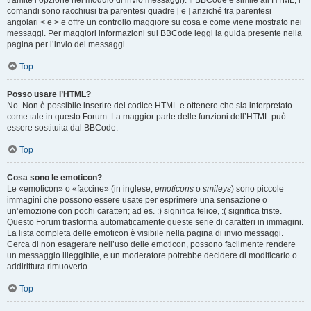
tramite l’opzione nel modulo di invio messaggi). Il BBCode è simile all’HTML, i
comandi sono racchiusi tra parentesi quadre [ e ] anziché tra parentesi
angolari < e > e offre un controllo maggiore su cosa e come viene mostrato nei
messaggi. Per maggiori informazioni sul BBCode leggi la guida presente nella
pagina per l’invio dei messaggi.
Top
Posso usare l’HTML?
No. Non è possibile inserire del codice HTML e ottenere che sia interpretato
come tale in questo Forum. La maggior parte delle funzioni dell’HTML può
essere sostituita dal BBCode.
Top
Cosa sono le emoticon?
Le «emoticon» o «faccine» (in inglese,
emoticons
o
smileys
) sono piccole
immagini che possono essere usate per esprimere una sensazione o
un’emozione con pochi caratteri; ad es. :) significa felice, :( significa triste.
Questo Forum trasforma automaticamente queste serie di caratteri in immagini.
La lista completa delle emoticon è visibile nella pagina di invio messaggi.
Cerca di non esagerare nell’uso delle emoticon, possono facilmente rendere
un messaggio illeggibile, e un moderatore potrebbe decidere di modificarlo o
addirittura rimuoverlo.
Top