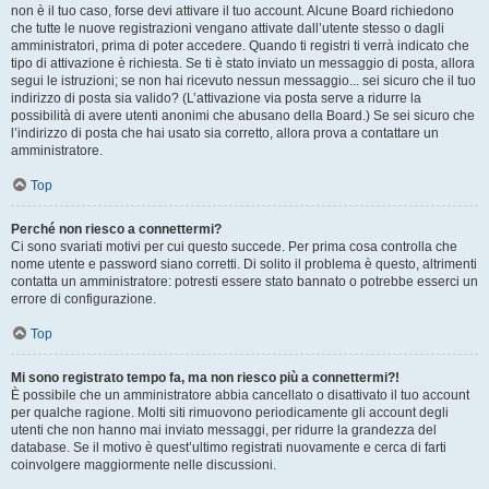
non è il tuo caso, forse devi attivare il tuo account. Alcune Board richiedono
che tutte le nuove registrazioni vengano attivate dall’utente stesso o dagli
amministratori, prima di poter accedere. Quando ti registri ti verrà indicato che
tipo di attivazione è richiesta. Se ti è stato inviato un messaggio di posta, allora
segui le istruzioni; se non hai ricevuto nessun messaggio... sei sicuro che il tuo
indirizzo di posta sia valido? (L’attivazione via posta serve a ridurre la
possibilità di avere utenti anonimi che abusano della Board.) Se sei sicuro che
l’indirizzo di posta che hai usato sia corretto, allora prova a contattare un
amministratore.
Top
Perché non riesco a connettermi?
Ci sono svariati motivi per cui questo succede. Per prima cosa controlla che
nome utente e password siano corretti. Di solito il problema è questo, altrimenti
contatta un amministratore: potresti essere stato bannato o potrebbe esserci un
errore di configurazione.
Top
Mi sono registrato tempo fa, ma non riesco più a connettermi?!
È possibile che un amministratore abbia cancellato o disattivato il tuo account
per qualche ragione. Molti siti rimuovono periodicamente gli account degli
utenti che non hanno mai inviato messaggi, per ridurre la grandezza del
database. Se il motivo è quest’ultimo registrati nuovamente e cerca di farti
coinvolgere maggiormente nelle discussioni.