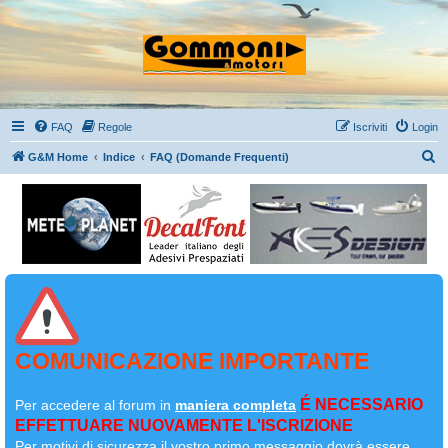
FAQ
Regole
Iscriviti
Login
C
G&M Home
Indice
FAQ (Domande Frequenti)
e
r
c
a
COMUNICAZIONE IMPORTANTE
É NECESSARIO
Per accedere al forum in
maniera completa
EFFETTUARE NUOVAMENTE L'ISCRIZIONE
Per motivi di sicurezza il
vostro primo messaggio dovrà essere