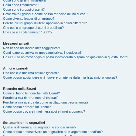
Cosa sono gli amministratori?
Cosa sono i moderatori?
Cosa sono i gruppi di utenti?
Dove trovo i gruppi e come posso far parte di uno di essi?
Come divento leader di un gruppo?
Perché alcuni gruppi di utenti appaiono in colori differenti?
Che cos’è un gruppo di utenti predefinito?
Che cos’è il collegamento “Staff”?
Messaggi privati
Non riesco ad inviare messaggi privati!
Continuano ad arrivarmi messaggi privati indesiderati!
Ho ricevuto un messaggio di posta indesiderata o spam da qualcuno in questa Board!
Amici e ignorati
Che cos’è la mia lista amici e ignorati?
Come posso aggiungere o rimuovere un utente dalla mia lista amici o ignorati?
Ricerche nella Board
Come si fanno le ricerche nella Board?
Perché la mia ricerca non dà risultati?
Perché la mia ricerca dà come risultato una pagina vuota?
Come posso cercare un utente?
Come posso trovare i miei messaggi e i miei argomenti?
Sottoscrizioni e segnalibri
Qual è la differenza fra segnalibri e sottoscrizioni?
Come posso sottoscrivere un segnalibro o un argomento specifico?