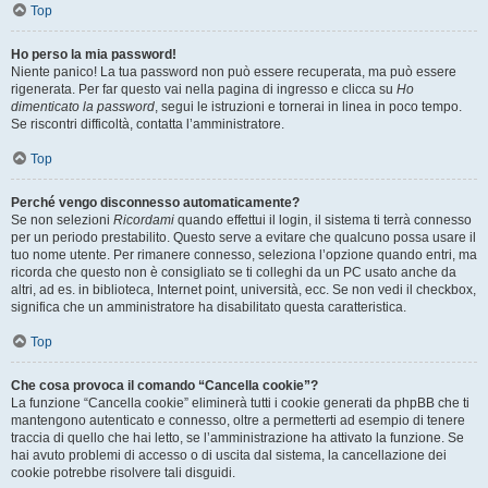
Top
Ho perso la mia password!
Niente panico! La tua password non può essere recuperata, ma può essere
rigenerata. Per far questo vai nella pagina di ingresso e clicca su
Ho
dimenticato la password
, segui le istruzioni e tornerai in linea in poco tempo.
Se riscontri difficoltà, contatta l’amministratore.
Top
Perché vengo disconnesso automaticamente?
Se non selezioni
Ricordami
quando effettui il login, il sistema ti terrà connesso
per un periodo prestabilito. Questo serve a evitare che qualcuno possa usare il
tuo nome utente. Per rimanere connesso, seleziona l’opzione quando entri, ma
ricorda che questo non è consigliato se ti colleghi da un PC usato anche da
altri, ad es. in biblioteca, Internet point, università, ecc. Se non vedi il checkbox,
significa che un amministratore ha disabilitato questa caratteristica.
Top
Che cosa provoca il comando “Cancella cookie”?
La funzione “Cancella cookie” eliminerà tutti i cookie generati da phpBB che ti
mantengono autenticato e connesso, oltre a permetterti ad esempio di tenere
traccia di quello che hai letto, se l’amministrazione ha attivato la funzione. Se
hai avuto problemi di accesso o di uscita dal sistema, la cancellazione dei
cookie potrebbe risolvere tali disguidi.