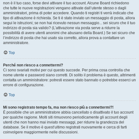
non è il tuo caso, forse devi attivare il tuo account. Alcune Board richiedono
che tutte le nuove registrazioni vengano attivate dall’utente stesso o dagli
amministratori, prima di poter accedere. Quando ti registri ti verrà indicato che
tipo di attivazione è richiesta. Se ti è stato inviato un messaggio di posta, allora
segui le istruzioni; se non hai ricevuto nessun messaggio... sei sicuro che il tuo
indirizzo di posta sia valido? (L’attivazione via posta serve a ridurre la
possibilità di avere utenti anonimi che abusano della Board.) Se sei sicuro che
l’indirizzo di posta che hai usato sia corretto, allora prova a contattare un
amministratore.
Top
Perché non riesco a connettermi?
Ci sono svariati motivi per cui questo succede. Per prima cosa controlla che
nome utente e password siano corretti. Di solito il problema è questo, altrimenti
contatta un amministratore: potresti essere stato bannato o potrebbe esserci un
errore di configurazione.
Top
Mi sono registrato tempo fa, ma non riesco più a connettermi?!
È possibile che un amministratore abbia cancellato o disattivato il tuo account
per qualche ragione. Molti siti rimuovono periodicamente gli account degli
utenti che non hanno mai inviato messaggi, per ridurre la grandezza del
database. Se il motivo è quest’ultimo registrati nuovamente e cerca di farti
coinvolgere maggiormente nelle discussioni.