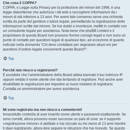
Che cosa è COPPA?
COPPA, o Legge sulla Privacy per la protezione dei minori del 1998, è una
legge statunitense che autorizza i siti web a raccogliere informazioni da i
minori di età inferiore a 13 anni. Per avere tale consenso serve una richiesta
scritta da parte del genitore o tutore legale, permettendo la registrazione delle
informazioni scritte dal minore. Se hai dubbi o incertezze, mettiti in contatto con
un consulente legale per assistenza. Nota bene che phpBB Limited e il
proprietario di questa Board non possono fornire consigli legali e non sono un
punto di contatto per questioni legali di qualsiasi tipo, ad eccezione di quanto
indicato nella domanda “Chi devo contattare per segnalare abusi e/o per
questioni d’ordine legale concernenti questa Board?”.
Top
Perché non riesco a registrarmi?
È possibile che l’amministratore della Board abbia bannato il tuo indirizzo IP
oppure vietato il nome utente che stai tentando di registrare. Può anche aver
disabilitato le registrazioni per impedire ai nuovi visitatori di registrarsi.
Contatta un amministratore per avere assistenza.
Top
Mi sono registrato ma non riesco a connettermi!
Innanzitutto controlla di aver inserito nome utente e password esattamente. Se
sono corretti, allora possono esser successe un paio di cose: se il supporto
«registrazione minore» è abilitato e hai cliccato su
Ho meno di 13 anni
mentre
ti stavi registrando, allora devi seguire le istruzioni che hai ricevuto. Se questo