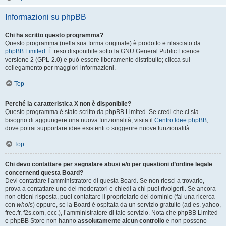
Informazioni su phpBB
Chi ha scritto questo programma?
Questo programma (nella sua forma originale) è prodotto e rilasciato da
phpBB Limited
. È reso disponibile sotto la GNU General Public Licence
versione 2 (GPL-2.0) e può essere liberamente distribuito; clicca sul
collegamento per maggiori informazioni.
Top
Perché la caratteristica X non è disponibile?
Questo programma è stato scritto da phpBB Limited. Se credi che ci sia
bisogno di aggiungere una nuova funzionalità, visita il
Centro Idee phpBB
,
dove potrai supportare idee esistenti o suggerire nuove funzionalità.
Top
Chi devo contattare per segnalare abusi e/o per questioni d’ordine legale
concernenti questa Board?
Devi contattare l’amministratore di questa Board. Se non riesci a trovarlo,
prova a contattare uno dei moderatori e chiedi a chi puoi rivolgerti. Se ancora
non ottieni risposta, puoi contattare il proprietario del dominio (fai una ricerca
con
whois
) oppure, se la Board è ospitata da un servizio gratuito (ad es. yahoo,
free.fr, f2s.com, ecc.), l’amministratore di tale servizio. Nota che phpBB Limited
e phpBB Store non hanno
assolutamente alcun controllo
e non possono