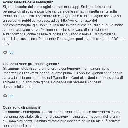
Posso inserire delle immagini?
Sì, puoi inserire delle immagini nei tuoi messaggi. Se l’amministratore
permette gli allegati è possibile caricare delle immagini direttamente sulla
Board; in alternativa devi creare un collegamento a un’immagine ospitata su
un server di pubblico accesso, ad es. http://www.indirizzo-del-
sito.com/immagine.gif. Non puoi inserire immagini che hai sul tuo PC (a meno
che non abbia un server!) o immagini che si trovano dietro sistemi di
autenticazione, come caselle di posta tipo yahoo o hotmail, siti protetti da
codici di accesso, ecc. Per inserire l’immagine, puoi usare il comando BBCode
[img].
Top
Che cosa sono gli annunci globali?
Gli annunci globali sono annunci che contengono informazioni molto
importanti e tu dovresti leggerli quanto prima. Gli annunci globali appaiono in
cima a tutti i forum ed anche nel Pannello di Controllo Utente. La possibilità di
scrivere su un annuncio globale dipende dai permessi concessi
dall’amministratore.
Top
Cosa sono gli annunci?
Gli annunci contengono spesso informazioni importanti e dovrebbero essere
letti prima possibile. Gli annunci appaiono in cima a ogni pagina del forum in
cui sono stati scritti. L’amministratore può decidere se un utente può scrivere
negli annunci o meno.