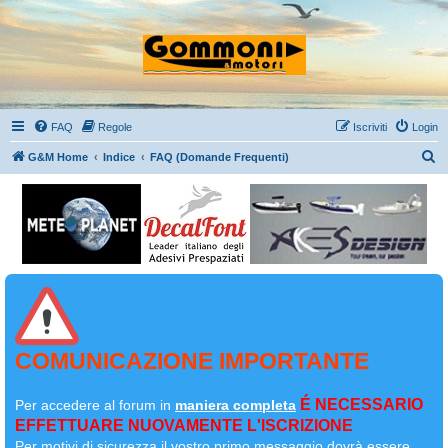
FAQ
Regole
Iscriviti
Login
C
G&M Home
Indice
FAQ (Domande Frequenti)
e
r
c
a
COMUNICAZIONE IMPORTANTE
É NECESSARIO
Per accedere al forum in
maniera completa
EFFETTUARE NUOVAMENTE L'ISCRIZIONE
Per motivi di sicurezza il
vostro primo messaggio dovrà essere