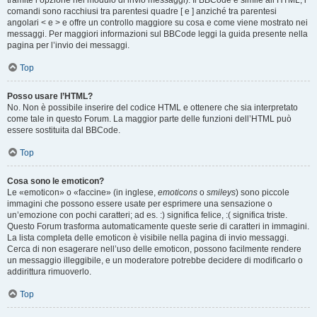
tramite l’opzione nel modulo di invio messaggi). Il BBCode è simile all’HTML, i
comandi sono racchiusi tra parentesi quadre [ e ] anziché tra parentesi
angolari < e > e offre un controllo maggiore su cosa e come viene mostrato nei
messaggi. Per maggiori informazioni sul BBCode leggi la guida presente nella
pagina per l’invio dei messaggi.
Top
Posso usare l’HTML?
No. Non è possibile inserire del codice HTML e ottenere che sia interpretato
come tale in questo Forum. La maggior parte delle funzioni dell’HTML può
essere sostituita dal BBCode.
Top
Cosa sono le emoticon?
Le «emoticon» o «faccine» (in inglese,
emoticons
o
smileys
) sono piccole
immagini che possono essere usate per esprimere una sensazione o
un’emozione con pochi caratteri; ad es. :) significa felice, :( significa triste.
Questo Forum trasforma automaticamente queste serie di caratteri in immagini.
La lista completa delle emoticon è visibile nella pagina di invio messaggi.
Cerca di non esagerare nell’uso delle emoticon, possono facilmente rendere
un messaggio illeggibile, e un moderatore potrebbe decidere di modificarlo o
addirittura rimuoverlo.
Top