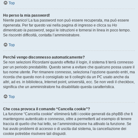
Top
Ho perso la mia password!
Niente panico! La tua password non può essere recuperata, ma può essere
rigenerata. Per far questo vai nella pagina di ingresso e clicca su
Ho
dimenticato la password
, segui le istruzioni e tornerai in linea in poco tempo.
Se riscontri difficoltà, contatta l’amministratore.
Top
Perché vengo disconnesso automaticamente?
Se non selezioni
Ricordami
quando effettui il login, il sistema ti terrà connesso
per un periodo prestabilito. Questo serve a evitare che qualcuno possa usare il
tuo nome utente. Per rimanere connesso, seleziona l’opzione quando entri, ma
ricorda che questo non è consigliato se ti colleghi da un PC usato anche da
altri, ad es. in biblioteca, Internet point, università, ecc. Se non vedi il checkbox,
significa che un amministratore ha disabilitato questa caratteristica.
Top
Che cosa provoca il comando “Cancella cookie”?
La funzione “Cancella cookie” eliminerà tutti i cookie generati da phpBB che ti
mantengono autenticato e connesso, oltre a permetterti ad esempio di tenere
traccia di quello che hai letto, se l’amministrazione ha attivato la funzione. Se
hai avuto problemi di accesso o di uscita dal sistema, la cancellazione dei
cookie potrebbe risolvere tali disguidi.