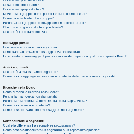
Cosa sono gli amministratori?
Cosa sono i moderatori?
Cosa sono i gruppi di utenti?
Dove trovo i gruppi e come posso far parte di uno di essi?
Come divento leader di un gruppo?
Perché alcuni gruppi di utenti appaiono in colori differenti?
Che cos’è un gruppo di utenti predefinito?
Che cos’è il collegamento “Staff”?
Messaggi privati
Non riesco ad inviare messaggi privati!
Continuano ad arrivarmi messaggi privati indesiderati!
Ho ricevuto un messaggio di posta indesiderata o spam da qualcuno in questa Board!
Amici e ignorati
Che cos’è la mia lista amici e ignorati?
Come posso aggiungere o rimuovere un utente dalla mia lista amici o ignorati?
Ricerche nella Board
Come si fanno le ricerche nella Board?
Perché la mia ricerca non dà risultati?
Perché la mia ricerca dà come risultato una pagina vuota?
Come posso cercare un utente?
Come posso trovare i miei messaggi e i miei argomenti?
Sottoscrizioni e segnalibri
Qual è la differenza fra segnalibri e sottoscrizioni?
Come posso sottoscrivere un segnalibro o un argomento specifico?