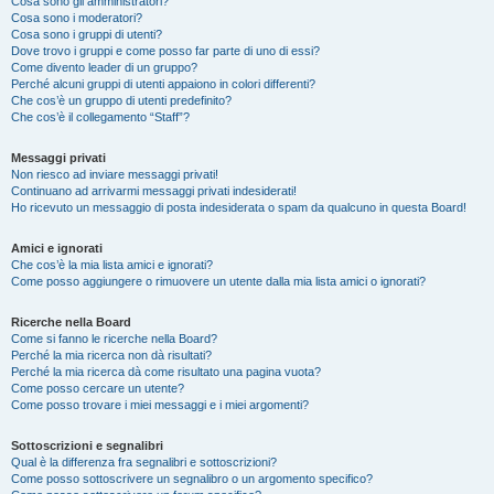
Cosa sono gli amministratori?
Cosa sono i moderatori?
Cosa sono i gruppi di utenti?
Dove trovo i gruppi e come posso far parte di uno di essi?
Come divento leader di un gruppo?
Perché alcuni gruppi di utenti appaiono in colori differenti?
Che cos’è un gruppo di utenti predefinito?
Che cos’è il collegamento “Staff”?
Messaggi privati
Non riesco ad inviare messaggi privati!
Continuano ad arrivarmi messaggi privati indesiderati!
Ho ricevuto un messaggio di posta indesiderata o spam da qualcuno in questa Board!
Amici e ignorati
Che cos’è la mia lista amici e ignorati?
Come posso aggiungere o rimuovere un utente dalla mia lista amici o ignorati?
Ricerche nella Board
Come si fanno le ricerche nella Board?
Perché la mia ricerca non dà risultati?
Perché la mia ricerca dà come risultato una pagina vuota?
Come posso cercare un utente?
Come posso trovare i miei messaggi e i miei argomenti?
Sottoscrizioni e segnalibri
Qual è la differenza fra segnalibri e sottoscrizioni?
Come posso sottoscrivere un segnalibro o un argomento specifico?