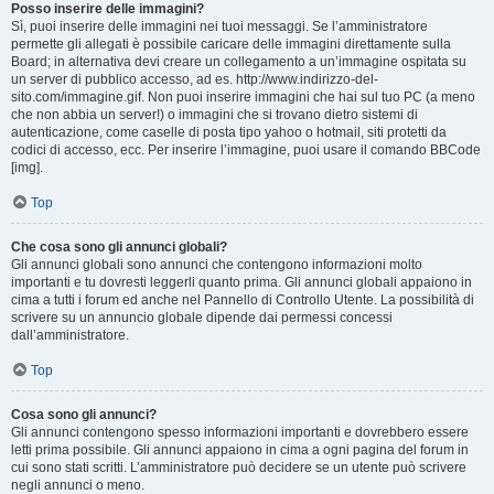
Posso inserire delle immagini?
Sì, puoi inserire delle immagini nei tuoi messaggi. Se l’amministratore
permette gli allegati è possibile caricare delle immagini direttamente sulla
Board; in alternativa devi creare un collegamento a un’immagine ospitata su
un server di pubblico accesso, ad es. http://www.indirizzo-del-
sito.com/immagine.gif. Non puoi inserire immagini che hai sul tuo PC (a meno
che non abbia un server!) o immagini che si trovano dietro sistemi di
autenticazione, come caselle di posta tipo yahoo o hotmail, siti protetti da
codici di accesso, ecc. Per inserire l’immagine, puoi usare il comando BBCode
[img].
Top
Che cosa sono gli annunci globali?
Gli annunci globali sono annunci che contengono informazioni molto
importanti e tu dovresti leggerli quanto prima. Gli annunci globali appaiono in
cima a tutti i forum ed anche nel Pannello di Controllo Utente. La possibilità di
scrivere su un annuncio globale dipende dai permessi concessi
dall’amministratore.
Top
Cosa sono gli annunci?
Gli annunci contengono spesso informazioni importanti e dovrebbero essere
letti prima possibile. Gli annunci appaiono in cima a ogni pagina del forum in
cui sono stati scritti. L’amministratore può decidere se un utente può scrivere
negli annunci o meno.