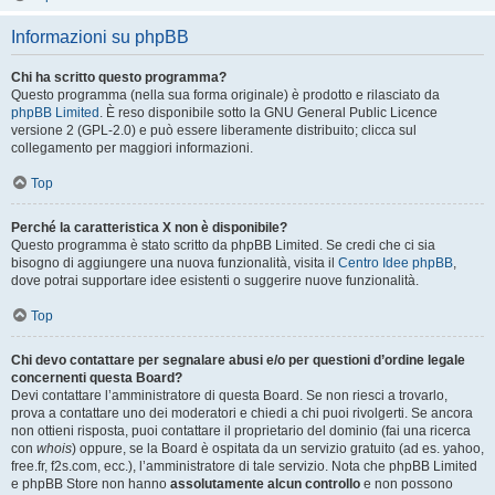
Informazioni su phpBB
Chi ha scritto questo programma?
Questo programma (nella sua forma originale) è prodotto e rilasciato da
phpBB Limited
. È reso disponibile sotto la GNU General Public Licence
versione 2 (GPL-2.0) e può essere liberamente distribuito; clicca sul
collegamento per maggiori informazioni.
Top
Perché la caratteristica X non è disponibile?
Questo programma è stato scritto da phpBB Limited. Se credi che ci sia
bisogno di aggiungere una nuova funzionalità, visita il
Centro Idee phpBB
,
dove potrai supportare idee esistenti o suggerire nuove funzionalità.
Top
Chi devo contattare per segnalare abusi e/o per questioni d’ordine legale
concernenti questa Board?
Devi contattare l’amministratore di questa Board. Se non riesci a trovarlo,
prova a contattare uno dei moderatori e chiedi a chi puoi rivolgerti. Se ancora
non ottieni risposta, puoi contattare il proprietario del dominio (fai una ricerca
con
whois
) oppure, se la Board è ospitata da un servizio gratuito (ad es. yahoo,
free.fr, f2s.com, ecc.), l’amministratore di tale servizio. Nota che phpBB Limited
e phpBB Store non hanno
assolutamente alcun controllo
e non possono