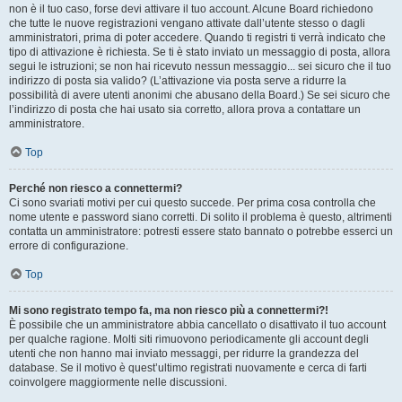
non è il tuo caso, forse devi attivare il tuo account. Alcune Board richiedono
che tutte le nuove registrazioni vengano attivate dall’utente stesso o dagli
amministratori, prima di poter accedere. Quando ti registri ti verrà indicato che
tipo di attivazione è richiesta. Se ti è stato inviato un messaggio di posta, allora
segui le istruzioni; se non hai ricevuto nessun messaggio... sei sicuro che il tuo
indirizzo di posta sia valido? (L’attivazione via posta serve a ridurre la
possibilità di avere utenti anonimi che abusano della Board.) Se sei sicuro che
l’indirizzo di posta che hai usato sia corretto, allora prova a contattare un
amministratore.
Top
Perché non riesco a connettermi?
Ci sono svariati motivi per cui questo succede. Per prima cosa controlla che
nome utente e password siano corretti. Di solito il problema è questo, altrimenti
contatta un amministratore: potresti essere stato bannato o potrebbe esserci un
errore di configurazione.
Top
Mi sono registrato tempo fa, ma non riesco più a connettermi?!
È possibile che un amministratore abbia cancellato o disattivato il tuo account
per qualche ragione. Molti siti rimuovono periodicamente gli account degli
utenti che non hanno mai inviato messaggi, per ridurre la grandezza del
database. Se il motivo è quest’ultimo registrati nuovamente e cerca di farti
coinvolgere maggiormente nelle discussioni.