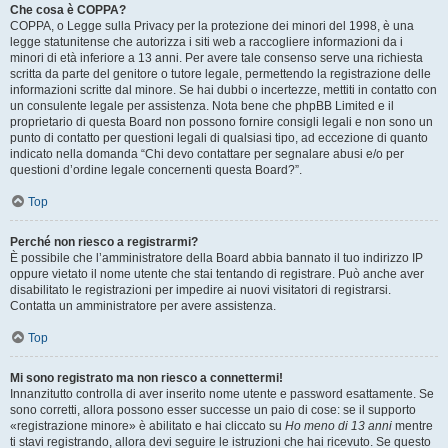
Che cosa è COPPA?
COPPA, o Legge sulla Privacy per la protezione dei minori del 1998, è una
legge statunitense che autorizza i siti web a raccogliere informazioni da i
minori di età inferiore a 13 anni. Per avere tale consenso serve una richiesta
scritta da parte del genitore o tutore legale, permettendo la registrazione delle
informazioni scritte dal minore. Se hai dubbi o incertezze, mettiti in contatto con
un consulente legale per assistenza. Nota bene che phpBB Limited e il
proprietario di questa Board non possono fornire consigli legali e non sono un
punto di contatto per questioni legali di qualsiasi tipo, ad eccezione di quanto
indicato nella domanda “Chi devo contattare per segnalare abusi e/o per
questioni d’ordine legale concernenti questa Board?”.
Top
Perché non riesco a registrarmi?
È possibile che l’amministratore della Board abbia bannato il tuo indirizzo IP
oppure vietato il nome utente che stai tentando di registrare. Può anche aver
disabilitato le registrazioni per impedire ai nuovi visitatori di registrarsi.
Contatta un amministratore per avere assistenza.
Top
Mi sono registrato ma non riesco a connettermi!
Innanzitutto controlla di aver inserito nome utente e password esattamente. Se
sono corretti, allora possono esser successe un paio di cose: se il supporto
«registrazione minore» è abilitato e hai cliccato su
Ho meno di 13 anni
mentre
ti stavi registrando, allora devi seguire le istruzioni che hai ricevuto. Se questo