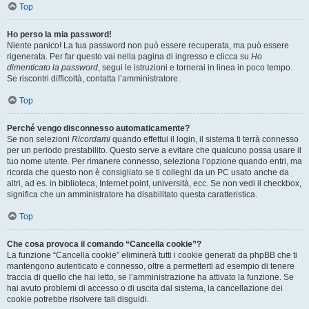
Top
Ho perso la mia password!
Niente panico! La tua password non può essere recuperata, ma può essere
rigenerata. Per far questo vai nella pagina di ingresso e clicca su
Ho
dimenticato la password
, segui le istruzioni e tornerai in linea in poco tempo.
Se riscontri difficoltà, contatta l’amministratore.
Top
Perché vengo disconnesso automaticamente?
Se non selezioni
Ricordami
quando effettui il login, il sistema ti terrà connesso
per un periodo prestabilito. Questo serve a evitare che qualcuno possa usare il
tuo nome utente. Per rimanere connesso, seleziona l’opzione quando entri, ma
ricorda che questo non è consigliato se ti colleghi da un PC usato anche da
altri, ad es. in biblioteca, Internet point, università, ecc. Se non vedi il checkbox,
significa che un amministratore ha disabilitato questa caratteristica.
Top
Che cosa provoca il comando “Cancella cookie”?
La funzione “Cancella cookie” eliminerà tutti i cookie generati da phpBB che ti
mantengono autenticato e connesso, oltre a permetterti ad esempio di tenere
traccia di quello che hai letto, se l’amministrazione ha attivato la funzione. Se
hai avuto problemi di accesso o di uscita dal sistema, la cancellazione dei
cookie potrebbe risolvere tali disguidi.