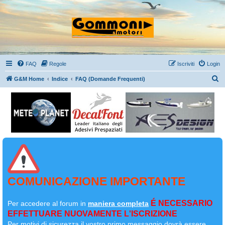
FAQ
Regole
Iscriviti
Login
C
G&M Home
Indice
FAQ (Domande Frequenti)
e
r
c
a
COMUNICAZIONE IMPORTANTE
É NECESSARIO
Per accedere al forum in
maniera completa
EFFETTUARE NUOVAMENTE L'ISCRIZIONE
Per motivi di sicurezza il
vostro primo messaggio dovrà essere