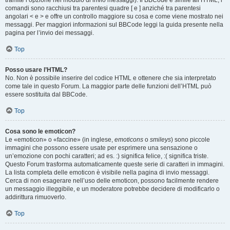
tramite l’opzione nel modulo di invio messaggi). Il BBCode è simile all’HTML, i
comandi sono racchiusi tra parentesi quadre [ e ] anziché tra parentesi
angolari < e > e offre un controllo maggiore su cosa e come viene mostrato nei
messaggi. Per maggiori informazioni sul BBCode leggi la guida presente nella
pagina per l’invio dei messaggi.
Top
Posso usare l’HTML?
No. Non è possibile inserire del codice HTML e ottenere che sia interpretato
come tale in questo Forum. La maggior parte delle funzioni dell’HTML può
essere sostituita dal BBCode.
Top
Cosa sono le emoticon?
Le «emoticon» o «faccine» (in inglese,
emoticons
o
smileys
) sono piccole
immagini che possono essere usate per esprimere una sensazione o
un’emozione con pochi caratteri; ad es. :) significa felice, :( significa triste.
Questo Forum trasforma automaticamente queste serie di caratteri in immagini.
La lista completa delle emoticon è visibile nella pagina di invio messaggi.
Cerca di non esagerare nell’uso delle emoticon, possono facilmente rendere
un messaggio illeggibile, e un moderatore potrebbe decidere di modificarlo o
addirittura rimuoverlo.
Top