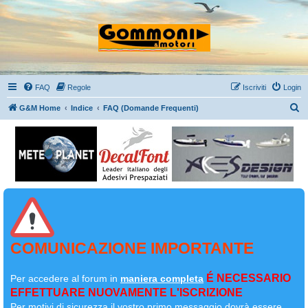
FAQ
Regole
Iscriviti
Login
C
G&M Home
Indice
FAQ (Domande Frequenti)
e
r
c
a
COMUNICAZIONE IMPORTANTE
É NECESSARIO
Per accedere al forum in
maniera completa
EFFETTUARE NUOVAMENTE L'ISCRIZIONE
Per motivi di sicurezza il
vostro primo messaggio dovrà essere