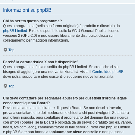
Informazioni su phpBB
Chi ha scritto questo programma?
Questo programma (nella sua forma originale) è prodotto e rilasciato da
phpBB Limited
. È reso disponibile sotto la GNU General Public Licence
versione 2 (GPL-2.0) e può essere liberamente distribuito; clicca sul
collegamento per maggiori informazioni.
Top
Perché la caratteristica X non è disponibile?
Questo programma è stato scritto da phpBB Limited. Se credi che ci sia
bisogno di aggiungere una nuova funzionalità, visita il
Centro Idee phpBB
,
dove potrai supportare idee esistenti o suggerire nuove funzionalità.
Top
Chi devo contattare per segnalare abusi e/o per questioni d’ordine legale
concernenti questa Board?
Devi contattare l’amministratore di questa Board. Se non riesci a trovarlo,
prova a contattare uno dei moderatori e chiedi a chi puoi rivolgerti. Se ancora
non ottieni risposta, puoi contattare il proprietario del dominio (fai una ricerca
con
whois
) oppure, se la Board è ospitata da un servizio gratuito (ad es. yahoo,
free.fr, f2s.com, ecc.), l’amministratore di tale servizio. Nota che phpBB Limited
e phpBB Store non hanno
assolutamente alcun controllo
e non possono