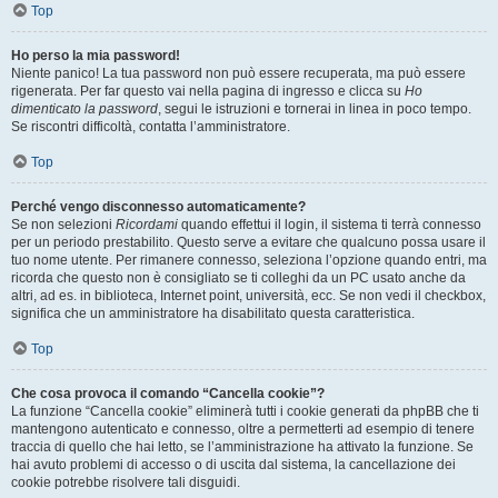
Top
Ho perso la mia password!
Niente panico! La tua password non può essere recuperata, ma può essere
rigenerata. Per far questo vai nella pagina di ingresso e clicca su
Ho
dimenticato la password
, segui le istruzioni e tornerai in linea in poco tempo.
Se riscontri difficoltà, contatta l’amministratore.
Top
Perché vengo disconnesso automaticamente?
Se non selezioni
Ricordami
quando effettui il login, il sistema ti terrà connesso
per un periodo prestabilito. Questo serve a evitare che qualcuno possa usare il
tuo nome utente. Per rimanere connesso, seleziona l’opzione quando entri, ma
ricorda che questo non è consigliato se ti colleghi da un PC usato anche da
altri, ad es. in biblioteca, Internet point, università, ecc. Se non vedi il checkbox,
significa che un amministratore ha disabilitato questa caratteristica.
Top
Che cosa provoca il comando “Cancella cookie”?
La funzione “Cancella cookie” eliminerà tutti i cookie generati da phpBB che ti
mantengono autenticato e connesso, oltre a permetterti ad esempio di tenere
traccia di quello che hai letto, se l’amministrazione ha attivato la funzione. Se
hai avuto problemi di accesso o di uscita dal sistema, la cancellazione dei
cookie potrebbe risolvere tali disguidi.