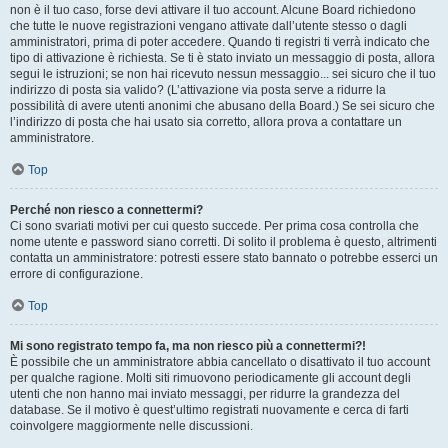
non è il tuo caso, forse devi attivare il tuo account. Alcune Board richiedono
che tutte le nuove registrazioni vengano attivate dall’utente stesso o dagli
amministratori, prima di poter accedere. Quando ti registri ti verrà indicato che
tipo di attivazione è richiesta. Se ti è stato inviato un messaggio di posta, allora
segui le istruzioni; se non hai ricevuto nessun messaggio... sei sicuro che il tuo
indirizzo di posta sia valido? (L’attivazione via posta serve a ridurre la
possibilità di avere utenti anonimi che abusano della Board.) Se sei sicuro che
l’indirizzo di posta che hai usato sia corretto, allora prova a contattare un
amministratore.
Top
Perché non riesco a connettermi?
Ci sono svariati motivi per cui questo succede. Per prima cosa controlla che
nome utente e password siano corretti. Di solito il problema è questo, altrimenti
contatta un amministratore: potresti essere stato bannato o potrebbe esserci un
errore di configurazione.
Top
Mi sono registrato tempo fa, ma non riesco più a connettermi?!
È possibile che un amministratore abbia cancellato o disattivato il tuo account
per qualche ragione. Molti siti rimuovono periodicamente gli account degli
utenti che non hanno mai inviato messaggi, per ridurre la grandezza del
database. Se il motivo è quest’ultimo registrati nuovamente e cerca di farti
coinvolgere maggiormente nelle discussioni.