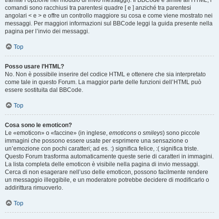
tramite l’opzione nel modulo di invio messaggi). Il BBCode è simile all’HTML, i
comandi sono racchiusi tra parentesi quadre [ e ] anziché tra parentesi
angolari < e > e offre un controllo maggiore su cosa e come viene mostrato nei
messaggi. Per maggiori informazioni sul BBCode leggi la guida presente nella
pagina per l’invio dei messaggi.
Top
Posso usare l’HTML?
No. Non è possibile inserire del codice HTML e ottenere che sia interpretato
come tale in questo Forum. La maggior parte delle funzioni dell’HTML può
essere sostituita dal BBCode.
Top
Cosa sono le emoticon?
Le «emoticon» o «faccine» (in inglese,
emoticons
o
smileys
) sono piccole
immagini che possono essere usate per esprimere una sensazione o
un’emozione con pochi caratteri; ad es. :) significa felice, :( significa triste.
Questo Forum trasforma automaticamente queste serie di caratteri in immagini.
La lista completa delle emoticon è visibile nella pagina di invio messaggi.
Cerca di non esagerare nell’uso delle emoticon, possono facilmente rendere
un messaggio illeggibile, e un moderatore potrebbe decidere di modificarlo o
addirittura rimuoverlo.
Top