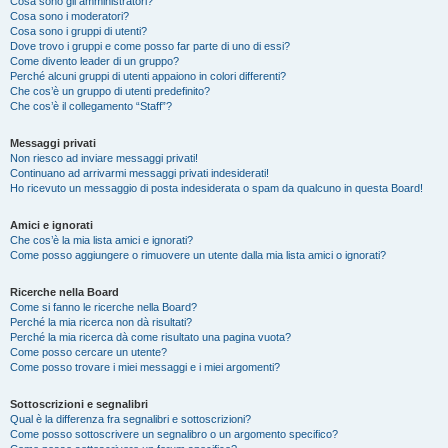
Cosa sono gli amministratori?
Cosa sono i moderatori?
Cosa sono i gruppi di utenti?
Dove trovo i gruppi e come posso far parte di uno di essi?
Come divento leader di un gruppo?
Perché alcuni gruppi di utenti appaiono in colori differenti?
Che cos’è un gruppo di utenti predefinito?
Che cos’è il collegamento “Staff”?
Messaggi privati
Non riesco ad inviare messaggi privati!
Continuano ad arrivarmi messaggi privati indesiderati!
Ho ricevuto un messaggio di posta indesiderata o spam da qualcuno in questa Board!
Amici e ignorati
Che cos’è la mia lista amici e ignorati?
Come posso aggiungere o rimuovere un utente dalla mia lista amici o ignorati?
Ricerche nella Board
Come si fanno le ricerche nella Board?
Perché la mia ricerca non dà risultati?
Perché la mia ricerca dà come risultato una pagina vuota?
Come posso cercare un utente?
Come posso trovare i miei messaggi e i miei argomenti?
Sottoscrizioni e segnalibri
Qual è la differenza fra segnalibri e sottoscrizioni?
Come posso sottoscrivere un segnalibro o un argomento specifico?