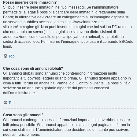
Posso inserire delle immagini?
Sì, puoi inserire delle immagini nei tuoi messaggi. Se l’amministratore
permette gli allegati è possibile caricare delle immagini direttamente sulla
Board; in alternativa devi creare un collegamento a un’immagine ospitata su
un server di pubblico accesso, ad es. http://www.indirizzo-del-
sito.com/immagine.gif. Non puoi inserire immagini che hai sul tuo PC (a meno
che non abbia un server!) o immagini che si trovano dietro sistemi di
autenticazione, come caselle di posta tipo yahoo o hotmail, siti protetti da
codici di accesso, ecc. Per inserire l’immagine, puoi usare il comando BBCode
[img].
Top
Che cosa sono gli annunci globali?
Gli annunci globali sono annunci che contengono informazioni molto
importanti e tu dovresti leggerli quanto prima. Gli annunci globali appaiono in
cima a tutti i forum ed anche nel Pannello di Controllo Utente. La possibilità di
scrivere su un annuncio globale dipende dai permessi concessi
dall’amministratore.
Top
Cosa sono gli annunci?
Gli annunci contengono spesso informazioni importanti e dovrebbero essere
letti prima possibile. Gli annunci appaiono in cima a ogni pagina del forum in
cui sono stati scritti. L’amministratore può decidere se un utente può scrivere
negli annunci o meno.