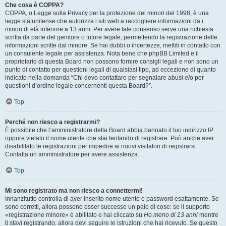
Che cosa è COPPA?
COPPA, o Legge sulla Privacy per la protezione dei minori del 1998, è una
legge statunitense che autorizza i siti web a raccogliere informazioni da i
minori di età inferiore a 13 anni. Per avere tale consenso serve una richiesta
scritta da parte del genitore o tutore legale, permettendo la registrazione delle
informazioni scritte dal minore. Se hai dubbi o incertezze, mettiti in contatto con
un consulente legale per assistenza. Nota bene che phpBB Limited e il
proprietario di questa Board non possono fornire consigli legali e non sono un
punto di contatto per questioni legali di qualsiasi tipo, ad eccezione di quanto
indicato nella domanda “Chi devo contattare per segnalare abusi e/o per
questioni d’ordine legale concernenti questa Board?”.
Top
Perché non riesco a registrarmi?
È possibile che l’amministratore della Board abbia bannato il tuo indirizzo IP
oppure vietato il nome utente che stai tentando di registrare. Può anche aver
disabilitato le registrazioni per impedire ai nuovi visitatori di registrarsi.
Contatta un amministratore per avere assistenza.
Top
Mi sono registrato ma non riesco a connettermi!
Innanzitutto controlla di aver inserito nome utente e password esattamente. Se
sono corretti, allora possono esser successe un paio di cose: se il supporto
«registrazione minore» è abilitato e hai cliccato su
Ho meno di 13 anni
mentre
ti stavi registrando, allora devi seguire le istruzioni che hai ricevuto. Se questo