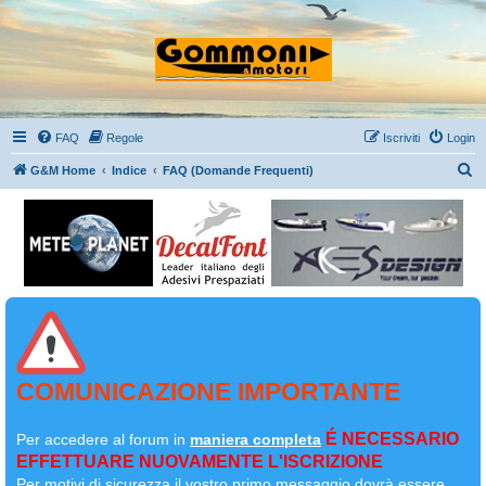
FAQ
Regole
Iscriviti
Login
C
G&M Home
Indice
FAQ (Domande Frequenti)
e
r
c
a
COMUNICAZIONE IMPORTANTE
É NECESSARIO
Per accedere al forum in
maniera completa
EFFETTUARE NUOVAMENTE L'ISCRIZIONE
Per motivi di sicurezza il
vostro primo messaggio dovrà essere