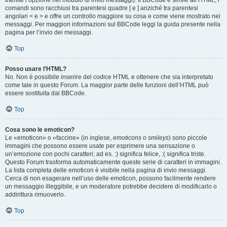
tramite l’opzione nel modulo di invio messaggi). Il BBCode è simile all’HTML, i
comandi sono racchiusi tra parentesi quadre [ e ] anziché tra parentesi
angolari < e > e offre un controllo maggiore su cosa e come viene mostrato nei
messaggi. Per maggiori informazioni sul BBCode leggi la guida presente nella
pagina per l’invio dei messaggi.
Top
Posso usare l’HTML?
No. Non è possibile inserire del codice HTML e ottenere che sia interpretato
come tale in questo Forum. La maggior parte delle funzioni dell’HTML può
essere sostituita dal BBCode.
Top
Cosa sono le emoticon?
Le «emoticon» o «faccine» (in inglese,
emoticons
o
smileys
) sono piccole
immagini che possono essere usate per esprimere una sensazione o
un’emozione con pochi caratteri; ad es. :) significa felice, :( significa triste.
Questo Forum trasforma automaticamente queste serie di caratteri in immagini.
La lista completa delle emoticon è visibile nella pagina di invio messaggi.
Cerca di non esagerare nell’uso delle emoticon, possono facilmente rendere
un messaggio illeggibile, e un moderatore potrebbe decidere di modificarlo o
addirittura rimuoverlo.
Top