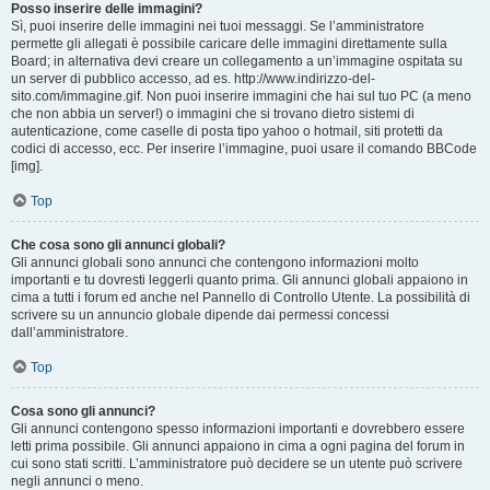
Posso inserire delle immagini?
Sì, puoi inserire delle immagini nei tuoi messaggi. Se l’amministratore
permette gli allegati è possibile caricare delle immagini direttamente sulla
Board; in alternativa devi creare un collegamento a un’immagine ospitata su
un server di pubblico accesso, ad es. http://www.indirizzo-del-
sito.com/immagine.gif. Non puoi inserire immagini che hai sul tuo PC (a meno
che non abbia un server!) o immagini che si trovano dietro sistemi di
autenticazione, come caselle di posta tipo yahoo o hotmail, siti protetti da
codici di accesso, ecc. Per inserire l’immagine, puoi usare il comando BBCode
[img].
Top
Che cosa sono gli annunci globali?
Gli annunci globali sono annunci che contengono informazioni molto
importanti e tu dovresti leggerli quanto prima. Gli annunci globali appaiono in
cima a tutti i forum ed anche nel Pannello di Controllo Utente. La possibilità di
scrivere su un annuncio globale dipende dai permessi concessi
dall’amministratore.
Top
Cosa sono gli annunci?
Gli annunci contengono spesso informazioni importanti e dovrebbero essere
letti prima possibile. Gli annunci appaiono in cima a ogni pagina del forum in
cui sono stati scritti. L’amministratore può decidere se un utente può scrivere
negli annunci o meno.