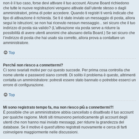
non è il tuo caso, forse devi attivare il tuo account. Alcune Board richiedono
che tutte le nuove registrazioni vengano attivate dall’utente stesso o dagli
amministratori, prima di poter accedere. Quando ti registri ti verrà indicato che
tipo di attivazione è richiesta. Se ti è stato inviato un messaggio di posta, allora
segui le istruzioni; se non hai ricevuto nessun messaggio... sei sicuro che il tuo
indirizzo di posta sia valido? (L’attivazione via posta serve a ridurre la
possibilità di avere utenti anonimi che abusano della Board.) Se sei sicuro che
l’indirizzo di posta che hai usato sia corretto, allora prova a contattare un
amministratore.
Top
Perché non riesco a connettermi?
Ci sono svariati motivi per cui questo succede. Per prima cosa controlla che
nome utente e password siano corretti. Di solito il problema è questo, altrimenti
contatta un amministratore: potresti essere stato bannato o potrebbe esserci un
errore di configurazione.
Top
Mi sono registrato tempo fa, ma non riesco più a connettermi?!
È possibile che un amministratore abbia cancellato o disattivato il tuo account
per qualche ragione. Molti siti rimuovono periodicamente gli account degli
utenti che non hanno mai inviato messaggi, per ridurre la grandezza del
database. Se il motivo è quest’ultimo registrati nuovamente e cerca di farti
coinvolgere maggiormente nelle discussioni.