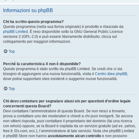
Informazioni su phpBB
Chi ha scritto questo programma?
Questo programma (nella sua forma originale) è prodotto e rilasciato da
phpBB Limited
. È reso disponibile sotto la GNU General Public Licence
versione 2 (GPL-2.0) e può essere liberamente distribuito; clicca sul
collegamento per maggiori informazioni.
Top
Perché la caratteristica X non è disponibile?
Questo programma è stato scritto da phpBB Limited. Se credi che ci sia
bisogno di aggiungere una nuova funzionalità, visita il
Centro Idee phpBB
,
dove potrai supportare idee esistenti o suggerire nuove funzionalità.
Top
Chi devo contattare per segnalare abusi e/o per questioni d’ordine legale
concernenti questa Board?
Devi contattare l’amministratore di questa Board. Se non riesci a trovarlo,
prova a contattare uno dei moderatori e chiedi a chi puoi rivolgerti. Se ancora
non ottieni risposta, puoi contattare il proprietario del dominio (fai una ricerca
con
whois
) oppure, se la Board è ospitata da un servizio gratuito (ad es. yahoo,
free.fr, f2s.com, ecc.), l’amministratore di tale servizio. Nota che phpBB Limited
e phpBB Store non hanno
assolutamente alcun controllo
e non possono