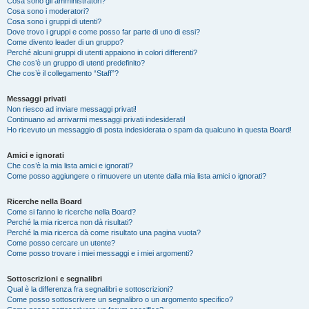
Cosa sono gli amministratori?
Cosa sono i moderatori?
Cosa sono i gruppi di utenti?
Dove trovo i gruppi e come posso far parte di uno di essi?
Come divento leader di un gruppo?
Perché alcuni gruppi di utenti appaiono in colori differenti?
Che cos’è un gruppo di utenti predefinito?
Che cos’è il collegamento “Staff”?
Messaggi privati
Non riesco ad inviare messaggi privati!
Continuano ad arrivarmi messaggi privati indesiderati!
Ho ricevuto un messaggio di posta indesiderata o spam da qualcuno in questa Board!
Amici e ignorati
Che cos’è la mia lista amici e ignorati?
Come posso aggiungere o rimuovere un utente dalla mia lista amici o ignorati?
Ricerche nella Board
Come si fanno le ricerche nella Board?
Perché la mia ricerca non dà risultati?
Perché la mia ricerca dà come risultato una pagina vuota?
Come posso cercare un utente?
Come posso trovare i miei messaggi e i miei argomenti?
Sottoscrizioni e segnalibri
Qual è la differenza fra segnalibri e sottoscrizioni?
Come posso sottoscrivere un segnalibro o un argomento specifico?