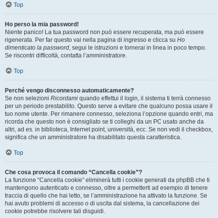
Top
Ho perso la mia password!
Niente panico! La tua password non può essere recuperata, ma può essere
rigenerata. Per far questo vai nella pagina di ingresso e clicca su
Ho
dimenticato la password
, segui le istruzioni e tornerai in linea in poco tempo.
Se riscontri difficoltà, contatta l’amministratore.
Top
Perché vengo disconnesso automaticamente?
Se non selezioni
Ricordami
quando effettui il login, il sistema ti terrà connesso
per un periodo prestabilito. Questo serve a evitare che qualcuno possa usare il
tuo nome utente. Per rimanere connesso, seleziona l’opzione quando entri, ma
ricorda che questo non è consigliato se ti colleghi da un PC usato anche da
altri, ad es. in biblioteca, Internet point, università, ecc. Se non vedi il checkbox,
significa che un amministratore ha disabilitato questa caratteristica.
Top
Che cosa provoca il comando “Cancella cookie”?
La funzione “Cancella cookie” eliminerà tutti i cookie generati da phpBB che ti
mantengono autenticato e connesso, oltre a permetterti ad esempio di tenere
traccia di quello che hai letto, se l’amministrazione ha attivato la funzione. Se
hai avuto problemi di accesso o di uscita dal sistema, la cancellazione dei
cookie potrebbe risolvere tali disguidi.