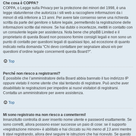
Che cosa è COPPA?
COPPA, o Legge sulla Privacy per la protezione dei minori del 1998, è una
legge statunitense che autorizza i siti web a raccogliere informazioni da i
minori di età inferiore a 13 anni. Per avere tale consenso serve una richiesta
scritta da parte del genitore o tutore legale, permettendo la registrazione delle
informazioni scritte dal minore. Se hai dubbi o incertezze, mettiti in contatto con
un consulente legale per assistenza. Nota bene che phpBB Limited e il
proprietario di questa Board non possono fornire consigli legali e non sono un
punto di contatto per questioni legali di qualsiasi tipo, ad eccezione di quanto
indicato nella domanda “Chi devo contattare per segnalare abusi e/o per
questioni d’ordine legale concernenti questa Board?”.
Top
Perché non riesco a registrarmi?
È possibile che l’amministratore della Board abbia bannato il tuo indirizzo IP
oppure vietato il nome utente che stai tentando di registrare. Può anche aver
disabilitato le registrazioni per impedire ai nuovi visitatori di registrarsi.
Contatta un amministratore per avere assistenza.
Top
Mi sono registrato ma non riesco a connettermi!
Innanzitutto controlla di aver inserito nome utente e password esattamente. Se
sono corretti, allora possono esser successe un paio di cose: se il supporto
«registrazione minore» è abilitato e hai cliccato su
Ho meno di 13 anni
mentre
ti stavi registrando, allora devi seguire le istruzioni che hai ricevuto. Se questo