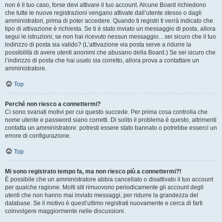
non è il tuo caso, forse devi attivare il tuo account. Alcune Board richiedono
che tutte le nuove registrazioni vengano attivate dall’utente stesso o dagli
amministratori, prima di poter accedere. Quando ti registri ti verrà indicato che
tipo di attivazione è richiesta. Se ti è stato inviato un messaggio di posta, allora
segui le istruzioni; se non hai ricevuto nessun messaggio... sei sicuro che il tuo
indirizzo di posta sia valido? (L’attivazione via posta serve a ridurre la
possibilità di avere utenti anonimi che abusano della Board.) Se sei sicuro che
l’indirizzo di posta che hai usato sia corretto, allora prova a contattare un
amministratore.
Top
Perché non riesco a connettermi?
Ci sono svariati motivi per cui questo succede. Per prima cosa controlla che
nome utente e password siano corretti. Di solito il problema è questo, altrimenti
contatta un amministratore: potresti essere stato bannato o potrebbe esserci un
errore di configurazione.
Top
Mi sono registrato tempo fa, ma non riesco più a connettermi?!
È possibile che un amministratore abbia cancellato o disattivato il tuo account
per qualche ragione. Molti siti rimuovono periodicamente gli account degli
utenti che non hanno mai inviato messaggi, per ridurre la grandezza del
database. Se il motivo è quest’ultimo registrati nuovamente e cerca di farti
coinvolgere maggiormente nelle discussioni.