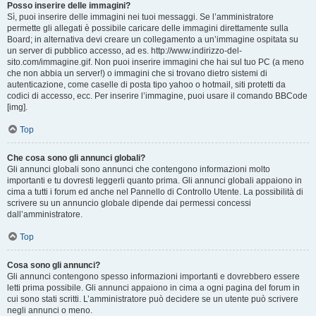
Posso inserire delle immagini?
Sì, puoi inserire delle immagini nei tuoi messaggi. Se l’amministratore
permette gli allegati è possibile caricare delle immagini direttamente sulla
Board; in alternativa devi creare un collegamento a un’immagine ospitata su
un server di pubblico accesso, ad es. http://www.indirizzo-del-
sito.com/immagine.gif. Non puoi inserire immagini che hai sul tuo PC (a meno
che non abbia un server!) o immagini che si trovano dietro sistemi di
autenticazione, come caselle di posta tipo yahoo o hotmail, siti protetti da
codici di accesso, ecc. Per inserire l’immagine, puoi usare il comando BBCode
[img].
Top
Che cosa sono gli annunci globali?
Gli annunci globali sono annunci che contengono informazioni molto
importanti e tu dovresti leggerli quanto prima. Gli annunci globali appaiono in
cima a tutti i forum ed anche nel Pannello di Controllo Utente. La possibilità di
scrivere su un annuncio globale dipende dai permessi concessi
dall’amministratore.
Top
Cosa sono gli annunci?
Gli annunci contengono spesso informazioni importanti e dovrebbero essere
letti prima possibile. Gli annunci appaiono in cima a ogni pagina del forum in
cui sono stati scritti. L’amministratore può decidere se un utente può scrivere
negli annunci o meno.