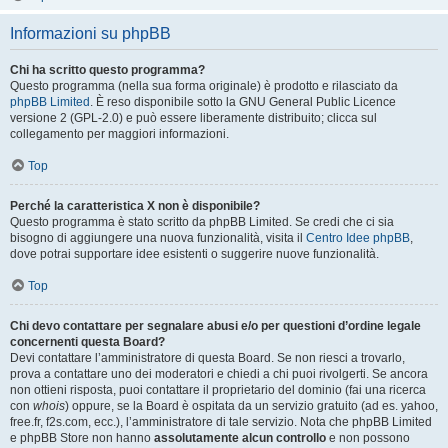
Informazioni su phpBB
Chi ha scritto questo programma?
Questo programma (nella sua forma originale) è prodotto e rilasciato da
phpBB Limited
. È reso disponibile sotto la GNU General Public Licence
versione 2 (GPL-2.0) e può essere liberamente distribuito; clicca sul
collegamento per maggiori informazioni.
Top
Perché la caratteristica X non è disponibile?
Questo programma è stato scritto da phpBB Limited. Se credi che ci sia
bisogno di aggiungere una nuova funzionalità, visita il
Centro Idee phpBB
,
dove potrai supportare idee esistenti o suggerire nuove funzionalità.
Top
Chi devo contattare per segnalare abusi e/o per questioni d’ordine legale
concernenti questa Board?
Devi contattare l’amministratore di questa Board. Se non riesci a trovarlo,
prova a contattare uno dei moderatori e chiedi a chi puoi rivolgerti. Se ancora
non ottieni risposta, puoi contattare il proprietario del dominio (fai una ricerca
con
whois
) oppure, se la Board è ospitata da un servizio gratuito (ad es. yahoo,
free.fr, f2s.com, ecc.), l’amministratore di tale servizio. Nota che phpBB Limited
e phpBB Store non hanno
assolutamente alcun controllo
e non possono