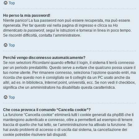
Top
Ho perso la mia password!
Niente panico! La tua password non può essere recuperata, ma può essere
rigenerata. Per far questo vai nella pagina di ingresso e clicca su
Ho
dimenticato la password
, segui le istruzioni e tornerai in linea in poco tempo.
Se riscontri difficoltà, contatta l’amministratore.
Top
Perché vengo disconnesso automaticamente?
Se non selezioni
Ricordami
quando effettui il login, il sistema ti terrà connesso
per un periodo prestabilito. Questo serve a evitare che qualcuno possa usare il
tuo nome utente. Per rimanere connesso, seleziona l’opzione quando entri, ma
ricorda che questo non è consigliato se ti colleghi da un PC usato anche da
altri, ad es. in biblioteca, Internet point, università, ecc. Se non vedi il checkbox,
significa che un amministratore ha disabilitato questa caratteristica.
Top
Che cosa provoca il comando “Cancella cookie”?
La funzione “Cancella cookie” eliminerà tutti i cookie generati da phpBB che ti
mantengono autenticato e connesso, oltre a permetterti ad esempio di tenere
traccia di quello che hai letto, se l’amministrazione ha attivato la funzione. Se
hai avuto problemi di accesso o di uscita dal sistema, la cancellazione dei
cookie potrebbe risolvere tali disguidi.