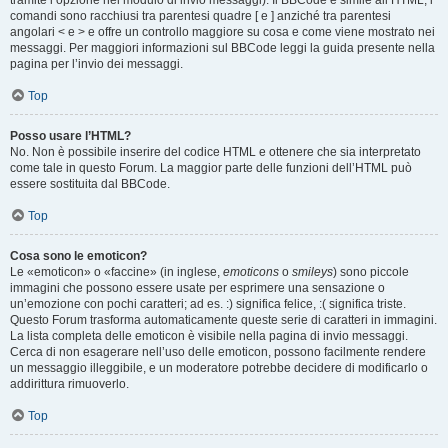
tramite l’opzione nel modulo di invio messaggi). Il BBCode è simile all’HTML, i
comandi sono racchiusi tra parentesi quadre [ e ] anziché tra parentesi
angolari < e > e offre un controllo maggiore su cosa e come viene mostrato nei
messaggi. Per maggiori informazioni sul BBCode leggi la guida presente nella
pagina per l’invio dei messaggi.
Top
Posso usare l’HTML?
No. Non è possibile inserire del codice HTML e ottenere che sia interpretato
come tale in questo Forum. La maggior parte delle funzioni dell’HTML può
essere sostituita dal BBCode.
Top
Cosa sono le emoticon?
Le «emoticon» o «faccine» (in inglese,
emoticons
o
smileys
) sono piccole
immagini che possono essere usate per esprimere una sensazione o
un’emozione con pochi caratteri; ad es. :) significa felice, :( significa triste.
Questo Forum trasforma automaticamente queste serie di caratteri in immagini.
La lista completa delle emoticon è visibile nella pagina di invio messaggi.
Cerca di non esagerare nell’uso delle emoticon, possono facilmente rendere
un messaggio illeggibile, e un moderatore potrebbe decidere di modificarlo o
addirittura rimuoverlo.
Top