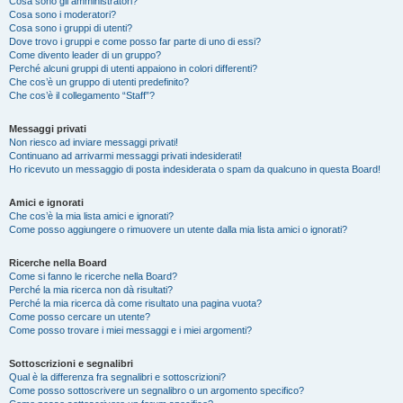
Cosa sono gli amministratori?
Cosa sono i moderatori?
Cosa sono i gruppi di utenti?
Dove trovo i gruppi e come posso far parte di uno di essi?
Come divento leader di un gruppo?
Perché alcuni gruppi di utenti appaiono in colori differenti?
Che cos’è un gruppo di utenti predefinito?
Che cos’è il collegamento “Staff”?
Messaggi privati
Non riesco ad inviare messaggi privati!
Continuano ad arrivarmi messaggi privati indesiderati!
Ho ricevuto un messaggio di posta indesiderata o spam da qualcuno in questa Board!
Amici e ignorati
Che cos’è la mia lista amici e ignorati?
Come posso aggiungere o rimuovere un utente dalla mia lista amici o ignorati?
Ricerche nella Board
Come si fanno le ricerche nella Board?
Perché la mia ricerca non dà risultati?
Perché la mia ricerca dà come risultato una pagina vuota?
Come posso cercare un utente?
Come posso trovare i miei messaggi e i miei argomenti?
Sottoscrizioni e segnalibri
Qual è la differenza fra segnalibri e sottoscrizioni?
Come posso sottoscrivere un segnalibro o un argomento specifico?