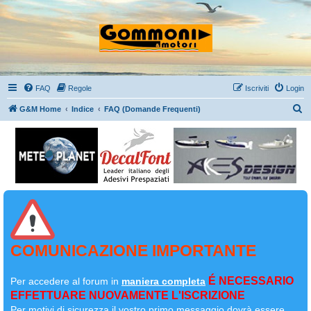
FAQ
Regole
Iscriviti
Login
C
G&M Home
Indice
FAQ (Domande Frequenti)
e
r
c
a
COMUNICAZIONE IMPORTANTE
É NECESSARIO
Per accedere al forum in
maniera completa
EFFETTUARE NUOVAMENTE L'ISCRIZIONE
Per motivi di sicurezza il
vostro primo messaggio dovrà essere