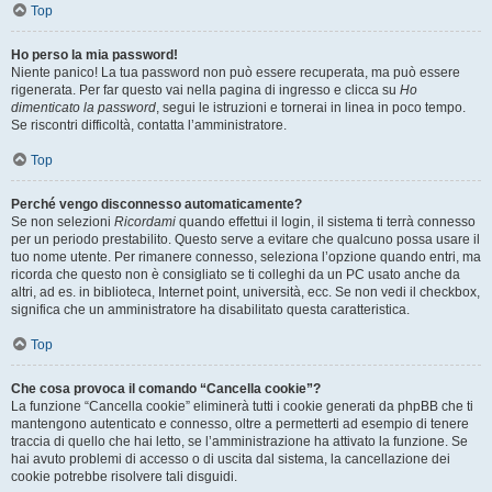
Top
Ho perso la mia password!
Niente panico! La tua password non può essere recuperata, ma può essere
rigenerata. Per far questo vai nella pagina di ingresso e clicca su
Ho
dimenticato la password
, segui le istruzioni e tornerai in linea in poco tempo.
Se riscontri difficoltà, contatta l’amministratore.
Top
Perché vengo disconnesso automaticamente?
Se non selezioni
Ricordami
quando effettui il login, il sistema ti terrà connesso
per un periodo prestabilito. Questo serve a evitare che qualcuno possa usare il
tuo nome utente. Per rimanere connesso, seleziona l’opzione quando entri, ma
ricorda che questo non è consigliato se ti colleghi da un PC usato anche da
altri, ad es. in biblioteca, Internet point, università, ecc. Se non vedi il checkbox,
significa che un amministratore ha disabilitato questa caratteristica.
Top
Che cosa provoca il comando “Cancella cookie”?
La funzione “Cancella cookie” eliminerà tutti i cookie generati da phpBB che ti
mantengono autenticato e connesso, oltre a permetterti ad esempio di tenere
traccia di quello che hai letto, se l’amministrazione ha attivato la funzione. Se
hai avuto problemi di accesso o di uscita dal sistema, la cancellazione dei
cookie potrebbe risolvere tali disguidi.