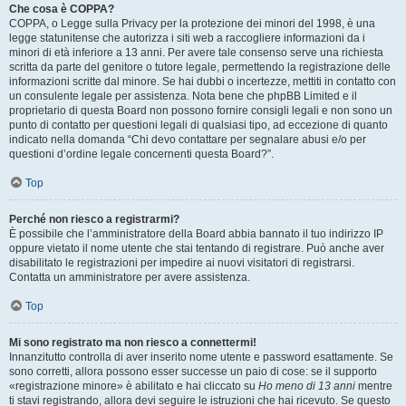
Che cosa è COPPA?
COPPA, o Legge sulla Privacy per la protezione dei minori del 1998, è una
legge statunitense che autorizza i siti web a raccogliere informazioni da i
minori di età inferiore a 13 anni. Per avere tale consenso serve una richiesta
scritta da parte del genitore o tutore legale, permettendo la registrazione delle
informazioni scritte dal minore. Se hai dubbi o incertezze, mettiti in contatto con
un consulente legale per assistenza. Nota bene che phpBB Limited e il
proprietario di questa Board non possono fornire consigli legali e non sono un
punto di contatto per questioni legali di qualsiasi tipo, ad eccezione di quanto
indicato nella domanda “Chi devo contattare per segnalare abusi e/o per
questioni d’ordine legale concernenti questa Board?”.
Top
Perché non riesco a registrarmi?
È possibile che l’amministratore della Board abbia bannato il tuo indirizzo IP
oppure vietato il nome utente che stai tentando di registrare. Può anche aver
disabilitato le registrazioni per impedire ai nuovi visitatori di registrarsi.
Contatta un amministratore per avere assistenza.
Top
Mi sono registrato ma non riesco a connettermi!
Innanzitutto controlla di aver inserito nome utente e password esattamente. Se
sono corretti, allora possono esser successe un paio di cose: se il supporto
«registrazione minore» è abilitato e hai cliccato su
Ho meno di 13 anni
mentre
ti stavi registrando, allora devi seguire le istruzioni che hai ricevuto. Se questo