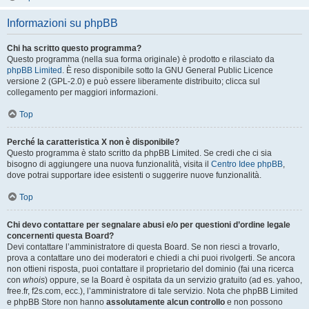
Informazioni su phpBB
Chi ha scritto questo programma?
Questo programma (nella sua forma originale) è prodotto e rilasciato da
phpBB Limited
. È reso disponibile sotto la GNU General Public Licence
versione 2 (GPL-2.0) e può essere liberamente distribuito; clicca sul
collegamento per maggiori informazioni.
Top
Perché la caratteristica X non è disponibile?
Questo programma è stato scritto da phpBB Limited. Se credi che ci sia
bisogno di aggiungere una nuova funzionalità, visita il
Centro Idee phpBB
,
dove potrai supportare idee esistenti o suggerire nuove funzionalità.
Top
Chi devo contattare per segnalare abusi e/o per questioni d’ordine legale
concernenti questa Board?
Devi contattare l’amministratore di questa Board. Se non riesci a trovarlo,
prova a contattare uno dei moderatori e chiedi a chi puoi rivolgerti. Se ancora
non ottieni risposta, puoi contattare il proprietario del dominio (fai una ricerca
con
whois
) oppure, se la Board è ospitata da un servizio gratuito (ad es. yahoo,
free.fr, f2s.com, ecc.), l’amministratore di tale servizio. Nota che phpBB Limited
e phpBB Store non hanno
assolutamente alcun controllo
e non possono