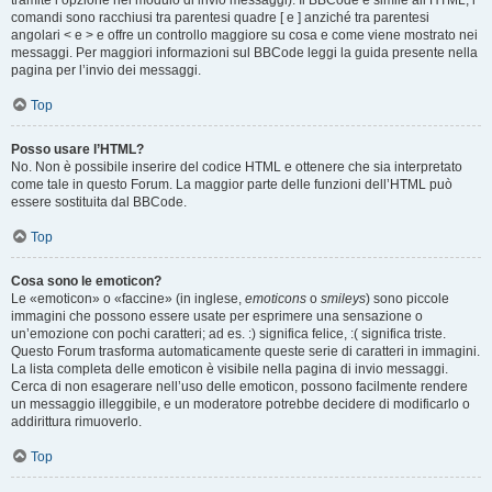
tramite l’opzione nel modulo di invio messaggi). Il BBCode è simile all’HTML, i
comandi sono racchiusi tra parentesi quadre [ e ] anziché tra parentesi
angolari < e > e offre un controllo maggiore su cosa e come viene mostrato nei
messaggi. Per maggiori informazioni sul BBCode leggi la guida presente nella
pagina per l’invio dei messaggi.
Top
Posso usare l’HTML?
No. Non è possibile inserire del codice HTML e ottenere che sia interpretato
come tale in questo Forum. La maggior parte delle funzioni dell’HTML può
essere sostituita dal BBCode.
Top
Cosa sono le emoticon?
Le «emoticon» o «faccine» (in inglese,
emoticons
o
smileys
) sono piccole
immagini che possono essere usate per esprimere una sensazione o
un’emozione con pochi caratteri; ad es. :) significa felice, :( significa triste.
Questo Forum trasforma automaticamente queste serie di caratteri in immagini.
La lista completa delle emoticon è visibile nella pagina di invio messaggi.
Cerca di non esagerare nell’uso delle emoticon, possono facilmente rendere
un messaggio illeggibile, e un moderatore potrebbe decidere di modificarlo o
addirittura rimuoverlo.
Top