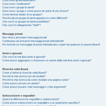
Cosa sono gli amministratori?
Cosa sono i moderatori?
Cosa sono i gruppi di utenti?
Dove trovo i gruppi e come posso far parte di uno di essi?
Come divento leader di un gruppo?
Perché alcuni gruppi di utenti appaiono in colori differenti?
Che cos’è un gruppo di utenti predefinito?
Che cos’è il collegamento “Staff”?
Messaggi privati
Non riesco ad inviare messaggi privati!
Continuano ad arrivarmi messaggi privati indesiderati!
Ho ricevuto un messaggio di posta indesiderata o spam da qualcuno in questa Board!
Amici e ignorati
Che cos’è la mia lista amici e ignorati?
Come posso aggiungere o rimuovere un utente dalla mia lista amici o ignorati?
Ricerche nella Board
Come si fanno le ricerche nella Board?
Perché la mia ricerca non dà risultati?
Perché la mia ricerca dà come risultato una pagina vuota?
Come posso cercare un utente?
Come posso trovare i miei messaggi e i miei argomenti?
Sottoscrizioni e segnalibri
Qual è la differenza fra segnalibri e sottoscrizioni?
Come posso sottoscrivere un segnalibro o un argomento specifico?