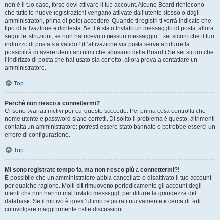
non è il tuo caso, forse devi attivare il tuo account. Alcune Board richiedono
che tutte le nuove registrazioni vengano attivate dall’utente stesso o dagli
amministratori, prima di poter accedere. Quando ti registri ti verrà indicato che
tipo di attivazione è richiesta. Se ti è stato inviato un messaggio di posta, allora
segui le istruzioni; se non hai ricevuto nessun messaggio... sei sicuro che il tuo
indirizzo di posta sia valido? (L’attivazione via posta serve a ridurre la
possibilità di avere utenti anonimi che abusano della Board.) Se sei sicuro che
l’indirizzo di posta che hai usato sia corretto, allora prova a contattare un
amministratore.
Top
Perché non riesco a connettermi?
Ci sono svariati motivi per cui questo succede. Per prima cosa controlla che
nome utente e password siano corretti. Di solito il problema è questo, altrimenti
contatta un amministratore: potresti essere stato bannato o potrebbe esserci un
errore di configurazione.
Top
Mi sono registrato tempo fa, ma non riesco più a connettermi?!
È possibile che un amministratore abbia cancellato o disattivato il tuo account
per qualche ragione. Molti siti rimuovono periodicamente gli account degli
utenti che non hanno mai inviato messaggi, per ridurre la grandezza del
database. Se il motivo è quest’ultimo registrati nuovamente e cerca di farti
coinvolgere maggiormente nelle discussioni.