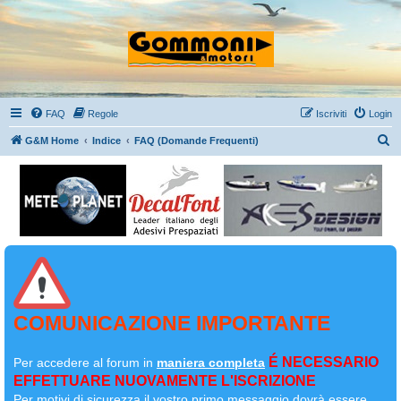
FAQ
Regole
Iscriviti
Login
C
G&M Home
Indice
FAQ (Domande Frequenti)
e
r
c
a
COMUNICAZIONE IMPORTANTE
É NECESSARIO
Per accedere al forum in
maniera completa
EFFETTUARE NUOVAMENTE L'ISCRIZIONE
Per motivi di sicurezza il
vostro primo messaggio dovrà essere