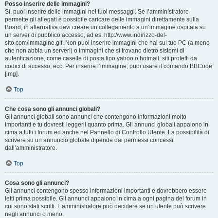
Posso inserire delle immagini?
Sì, puoi inserire delle immagini nei tuoi messaggi. Se l’amministratore
permette gli allegati è possibile caricare delle immagini direttamente sulla
Board; in alternativa devi creare un collegamento a un’immagine ospitata su
un server di pubblico accesso, ad es. http://www.indirizzo-del-
sito.com/immagine.gif. Non puoi inserire immagini che hai sul tuo PC (a meno
che non abbia un server!) o immagini che si trovano dietro sistemi di
autenticazione, come caselle di posta tipo yahoo o hotmail, siti protetti da
codici di accesso, ecc. Per inserire l’immagine, puoi usare il comando BBCode
[img].
Top
Che cosa sono gli annunci globali?
Gli annunci globali sono annunci che contengono informazioni molto
importanti e tu dovresti leggerli quanto prima. Gli annunci globali appaiono in
cima a tutti i forum ed anche nel Pannello di Controllo Utente. La possibilità di
scrivere su un annuncio globale dipende dai permessi concessi
dall’amministratore.
Top
Cosa sono gli annunci?
Gli annunci contengono spesso informazioni importanti e dovrebbero essere
letti prima possibile. Gli annunci appaiono in cima a ogni pagina del forum in
cui sono stati scritti. L’amministratore può decidere se un utente può scrivere
negli annunci o meno.