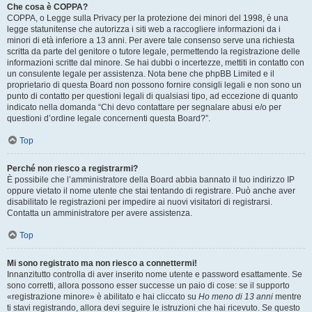
Che cosa è COPPA?
COPPA, o Legge sulla Privacy per la protezione dei minori del 1998, è una
legge statunitense che autorizza i siti web a raccogliere informazioni da i
minori di età inferiore a 13 anni. Per avere tale consenso serve una richiesta
scritta da parte del genitore o tutore legale, permettendo la registrazione delle
informazioni scritte dal minore. Se hai dubbi o incertezze, mettiti in contatto con
un consulente legale per assistenza. Nota bene che phpBB Limited e il
proprietario di questa Board non possono fornire consigli legali e non sono un
punto di contatto per questioni legali di qualsiasi tipo, ad eccezione di quanto
indicato nella domanda “Chi devo contattare per segnalare abusi e/o per
questioni d’ordine legale concernenti questa Board?”.
Top
Perché non riesco a registrarmi?
È possibile che l’amministratore della Board abbia bannato il tuo indirizzo IP
oppure vietato il nome utente che stai tentando di registrare. Può anche aver
disabilitato le registrazioni per impedire ai nuovi visitatori di registrarsi.
Contatta un amministratore per avere assistenza.
Top
Mi sono registrato ma non riesco a connettermi!
Innanzitutto controlla di aver inserito nome utente e password esattamente. Se
sono corretti, allora possono esser successe un paio di cose: se il supporto
«registrazione minore» è abilitato e hai cliccato su
Ho meno di 13 anni
mentre
ti stavi registrando, allora devi seguire le istruzioni che hai ricevuto. Se questo