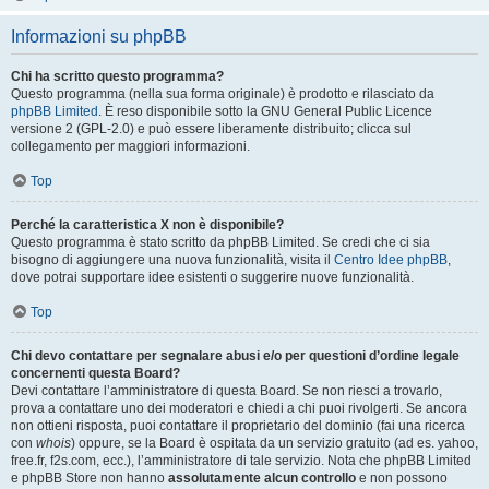
Informazioni su phpBB
Chi ha scritto questo programma?
Questo programma (nella sua forma originale) è prodotto e rilasciato da
phpBB Limited
. È reso disponibile sotto la GNU General Public Licence
versione 2 (GPL-2.0) e può essere liberamente distribuito; clicca sul
collegamento per maggiori informazioni.
Top
Perché la caratteristica X non è disponibile?
Questo programma è stato scritto da phpBB Limited. Se credi che ci sia
bisogno di aggiungere una nuova funzionalità, visita il
Centro Idee phpBB
,
dove potrai supportare idee esistenti o suggerire nuove funzionalità.
Top
Chi devo contattare per segnalare abusi e/o per questioni d’ordine legale
concernenti questa Board?
Devi contattare l’amministratore di questa Board. Se non riesci a trovarlo,
prova a contattare uno dei moderatori e chiedi a chi puoi rivolgerti. Se ancora
non ottieni risposta, puoi contattare il proprietario del dominio (fai una ricerca
con
whois
) oppure, se la Board è ospitata da un servizio gratuito (ad es. yahoo,
free.fr, f2s.com, ecc.), l’amministratore di tale servizio. Nota che phpBB Limited
e phpBB Store non hanno
assolutamente alcun controllo
e non possono