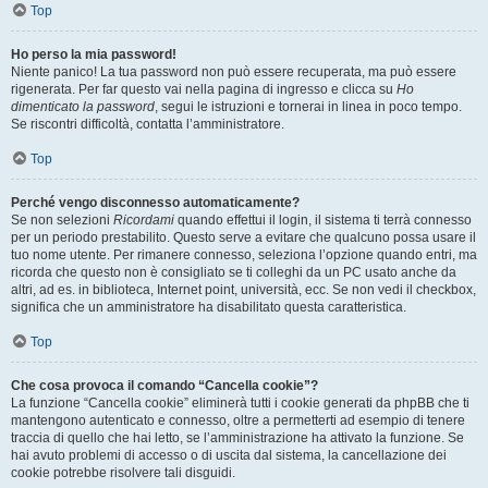
Top
Ho perso la mia password!
Niente panico! La tua password non può essere recuperata, ma può essere
rigenerata. Per far questo vai nella pagina di ingresso e clicca su
Ho
dimenticato la password
, segui le istruzioni e tornerai in linea in poco tempo.
Se riscontri difficoltà, contatta l’amministratore.
Top
Perché vengo disconnesso automaticamente?
Se non selezioni
Ricordami
quando effettui il login, il sistema ti terrà connesso
per un periodo prestabilito. Questo serve a evitare che qualcuno possa usare il
tuo nome utente. Per rimanere connesso, seleziona l’opzione quando entri, ma
ricorda che questo non è consigliato se ti colleghi da un PC usato anche da
altri, ad es. in biblioteca, Internet point, università, ecc. Se non vedi il checkbox,
significa che un amministratore ha disabilitato questa caratteristica.
Top
Che cosa provoca il comando “Cancella cookie”?
La funzione “Cancella cookie” eliminerà tutti i cookie generati da phpBB che ti
mantengono autenticato e connesso, oltre a permetterti ad esempio di tenere
traccia di quello che hai letto, se l’amministrazione ha attivato la funzione. Se
hai avuto problemi di accesso o di uscita dal sistema, la cancellazione dei
cookie potrebbe risolvere tali disguidi.