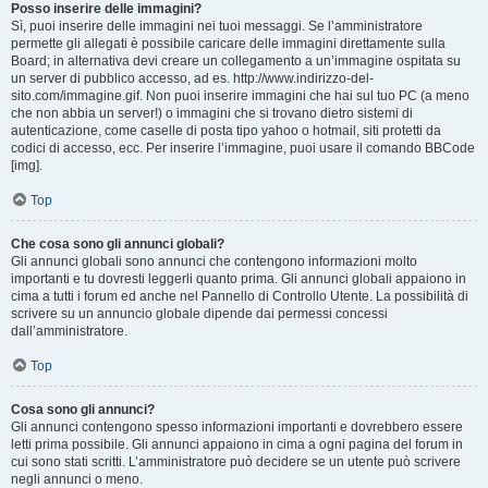
Posso inserire delle immagini?
Sì, puoi inserire delle immagini nei tuoi messaggi. Se l’amministratore
permette gli allegati è possibile caricare delle immagini direttamente sulla
Board; in alternativa devi creare un collegamento a un’immagine ospitata su
un server di pubblico accesso, ad es. http://www.indirizzo-del-
sito.com/immagine.gif. Non puoi inserire immagini che hai sul tuo PC (a meno
che non abbia un server!) o immagini che si trovano dietro sistemi di
autenticazione, come caselle di posta tipo yahoo o hotmail, siti protetti da
codici di accesso, ecc. Per inserire l’immagine, puoi usare il comando BBCode
[img].
Top
Che cosa sono gli annunci globali?
Gli annunci globali sono annunci che contengono informazioni molto
importanti e tu dovresti leggerli quanto prima. Gli annunci globali appaiono in
cima a tutti i forum ed anche nel Pannello di Controllo Utente. La possibilità di
scrivere su un annuncio globale dipende dai permessi concessi
dall’amministratore.
Top
Cosa sono gli annunci?
Gli annunci contengono spesso informazioni importanti e dovrebbero essere
letti prima possibile. Gli annunci appaiono in cima a ogni pagina del forum in
cui sono stati scritti. L’amministratore può decidere se un utente può scrivere
negli annunci o meno.