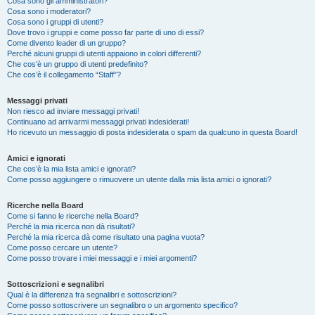
Cosa sono gli amministratori?
Cosa sono i moderatori?
Cosa sono i gruppi di utenti?
Dove trovo i gruppi e come posso far parte di uno di essi?
Come divento leader di un gruppo?
Perché alcuni gruppi di utenti appaiono in colori differenti?
Che cos’è un gruppo di utenti predefinito?
Che cos’è il collegamento “Staff”?
Messaggi privati
Non riesco ad inviare messaggi privati!
Continuano ad arrivarmi messaggi privati indesiderati!
Ho ricevuto un messaggio di posta indesiderata o spam da qualcuno in questa Board!
Amici e ignorati
Che cos’è la mia lista amici e ignorati?
Come posso aggiungere o rimuovere un utente dalla mia lista amici o ignorati?
Ricerche nella Board
Come si fanno le ricerche nella Board?
Perché la mia ricerca non dà risultati?
Perché la mia ricerca dà come risultato una pagina vuota?
Come posso cercare un utente?
Come posso trovare i miei messaggi e i miei argomenti?
Sottoscrizioni e segnalibri
Qual è la differenza fra segnalibri e sottoscrizioni?
Come posso sottoscrivere un segnalibro o un argomento specifico?