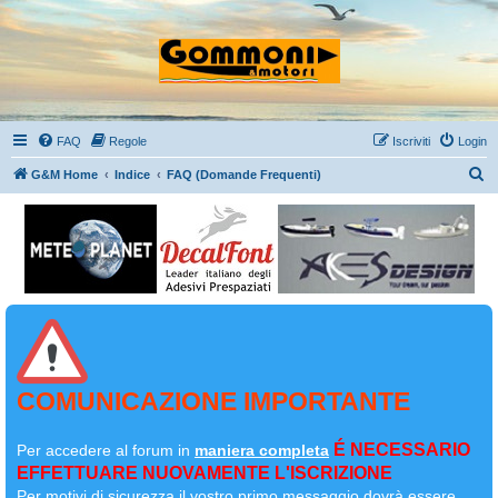
FAQ
Regole
Iscriviti
Login
C
G&M Home
Indice
FAQ (Domande Frequenti)
e
r
c
a
COMUNICAZIONE IMPORTANTE
É NECESSARIO
Per accedere al forum in
maniera completa
EFFETTUARE NUOVAMENTE L'ISCRIZIONE
Per motivi di sicurezza il
vostro primo messaggio dovrà essere