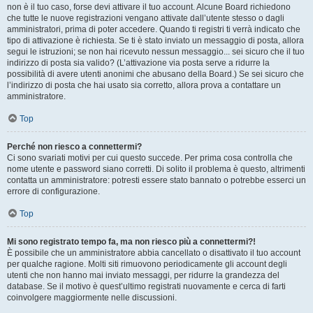
non è il tuo caso, forse devi attivare il tuo account. Alcune Board richiedono
che tutte le nuove registrazioni vengano attivate dall’utente stesso o dagli
amministratori, prima di poter accedere. Quando ti registri ti verrà indicato che
tipo di attivazione è richiesta. Se ti è stato inviato un messaggio di posta, allora
segui le istruzioni; se non hai ricevuto nessun messaggio... sei sicuro che il tuo
indirizzo di posta sia valido? (L’attivazione via posta serve a ridurre la
possibilità di avere utenti anonimi che abusano della Board.) Se sei sicuro che
l’indirizzo di posta che hai usato sia corretto, allora prova a contattare un
amministratore.
Top
Perché non riesco a connettermi?
Ci sono svariati motivi per cui questo succede. Per prima cosa controlla che
nome utente e password siano corretti. Di solito il problema è questo, altrimenti
contatta un amministratore: potresti essere stato bannato o potrebbe esserci un
errore di configurazione.
Top
Mi sono registrato tempo fa, ma non riesco più a connettermi?!
È possibile che un amministratore abbia cancellato o disattivato il tuo account
per qualche ragione. Molti siti rimuovono periodicamente gli account degli
utenti che non hanno mai inviato messaggi, per ridurre la grandezza del
database. Se il motivo è quest’ultimo registrati nuovamente e cerca di farti
coinvolgere maggiormente nelle discussioni.