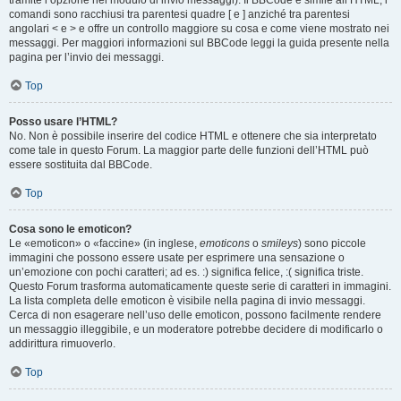
tramite l’opzione nel modulo di invio messaggi). Il BBCode è simile all’HTML, i
comandi sono racchiusi tra parentesi quadre [ e ] anziché tra parentesi
angolari < e > e offre un controllo maggiore su cosa e come viene mostrato nei
messaggi. Per maggiori informazioni sul BBCode leggi la guida presente nella
pagina per l’invio dei messaggi.
Top
Posso usare l’HTML?
No. Non è possibile inserire del codice HTML e ottenere che sia interpretato
come tale in questo Forum. La maggior parte delle funzioni dell’HTML può
essere sostituita dal BBCode.
Top
Cosa sono le emoticon?
Le «emoticon» o «faccine» (in inglese,
emoticons
o
smileys
) sono piccole
immagini che possono essere usate per esprimere una sensazione o
un’emozione con pochi caratteri; ad es. :) significa felice, :( significa triste.
Questo Forum trasforma automaticamente queste serie di caratteri in immagini.
La lista completa delle emoticon è visibile nella pagina di invio messaggi.
Cerca di non esagerare nell’uso delle emoticon, possono facilmente rendere
un messaggio illeggibile, e un moderatore potrebbe decidere di modificarlo o
addirittura rimuoverlo.
Top