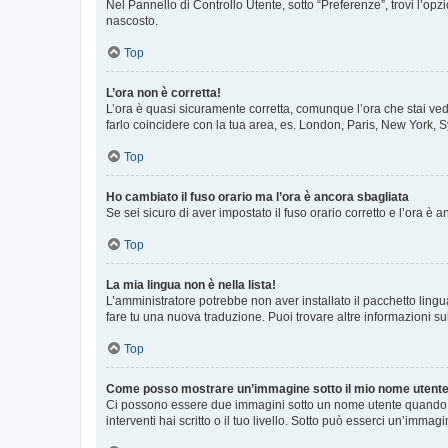
Nel Pannello di Controllo Utente, sotto “Preferenze”, trovi l’op
nascosto.
Top
L’ora non è corretta!
L’ora è quasi sicuramente corretta, comunque l’ora che stai vede
farlo coincidere con la tua area, es. London, Paris, New York, S
Top
Ho cambiato il fuso orario ma l’ora è ancora sbagliata
Se sei sicuro di aver impostato il fuso orario corretto e l’ora è
Top
La mia lingua non è nella lista!
L’amministratore potrebbe non aver installato il pacchetto lingu
fare tu una nuova traduzione. Puoi trovare altre informazioni su
Top
Come posso mostrare un’immagine sotto il mio nome utent
Ci possono essere due immagini sotto un nome utente quando si
interventi hai scritto o il tuo livello. Sotto può esserci un’imm