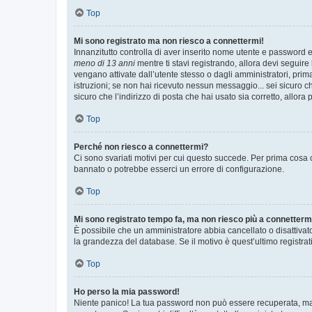
Top
Mi sono registrato ma non riesco a connettermi!
Innanzitutto controlla di aver inserito nome utente e password e
meno di 13 anni
mentre ti stavi registrando, allora devi seguire 
vengano attivate dall’utente stesso o dagli amministratori, prima 
istruzioni; se non hai ricevuto nessun messaggio... sei sicuro ch
sicuro che l’indirizzo di posta che hai usato sia corretto, allora
Top
Perché non riesco a connettermi?
Ci sono svariati motivi per cui questo succede. Per prima cosa c
bannato o potrebbe esserci un errore di configurazione.
Top
Mi sono registrato tempo fa, ma non riesco più a connetterm
È possibile che un amministratore abbia cancellato o disattivat
la grandezza del database. Se il motivo è quest’ultimo registra
Top
Ho perso la mia password!
Niente panico! La tua password non può essere recuperata, ma p