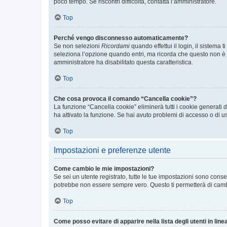
poco tempo. Se riscontri difficoltà, contatta l’amministratore.
Top
Perché vengo disconnesso automaticamente?
Se non selezioni
Ricordami
quando effettui il login, il sistem
seleziona l’opzione quando entri, ma ricorda che questo non è con
amministratore ha disabilitato questa caratteristica.
Top
Che cosa provoca il comando “Cancella cookie”?
La funzione “Cancella cookie” eliminerà tutti i cookie generati
ha attivato la funzione. Se hai avuto problemi di accesso o di us
Top
Impostazioni e preferenze utente
Come cambio le mie impostazioni?
Se sei un utente registrato, tutte le tue impostazioni sono con
potrebbe non essere sempre vero. Questo ti permetterà di cambia
Top
Come posso evitare di apparire nella lista degli utenti in line