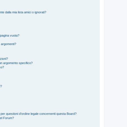
 dalla mia lista amici o ignorati?
 pagina vuota?
i argomenti?
izioni?
un argomento specifico?
co?
d?
 per questioni d’ordine legale concernenti questa Board?
del Forum?