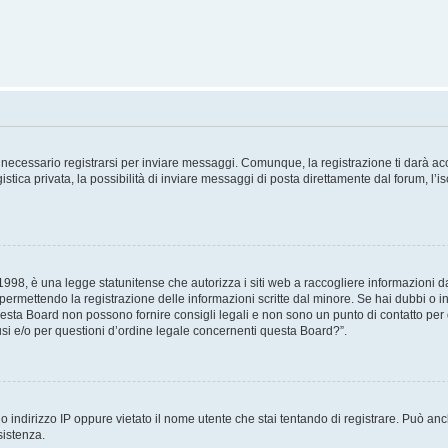
necessario registrarsi per inviare messaggi. Comunque, la registrazione ti darà acce
tica privata, la possibilità di inviare messaggi di posta direttamente dal forum, l’is
98, è una legge statunitense che autorizza i siti web a raccogliere informazioni da 
, permettendo la registrazione delle informazioni scritte dal minore. Se hai dubbi o i
esta Board non possono fornire consigli legali e non sono un punto di contatto per q
i e/o per questioni d’ordine legale concernenti questa Board?”.
 indirizzo IP oppure vietato il nome utente che stai tentando di registrare. Può anch
sistenza.