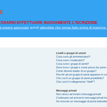
E
SSARIO EFFETTUARE NUOVAMENTE L'ISCRIZIONE
à essere approvato
quindi
attendete che venga fatto prima di inserirne a
Livelli e gruppi di utenti
Cosa sono gli amministratori?
Cosa sono i moderatori?
Cosa sono i gruppi di utenti?
Dove trovo i gruppi e come posso far parte d
Come divento leader di un gruppo?
Perché alcuni gruppi di utenti appaiono in colo
Che cos’è un gruppo di utenti predefinito?
Che cos’è il collegamento “Staff”?
Messaggi privati
Non riesco ad inviare messaggi privati!
Continuano ad arrivarmi messaggi privati ind
Ho ricevuto un messaggio di posta indeside