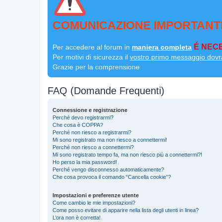
COMUNICAZIONE IMPORTANT
É NECE
Per accedere al forum in
maniera completa
Per motivi di sicurezza il
vostro primo messaggio dovr
Grazie per la comprensione
FAQ (Domande Frequenti)
Connessione e registrazione
Perché devo registrarmi?
Che cosa è COPPA?
Perché non riesco a registrarmi?
Mi sono registrato ma non riesco a connettermi!
Perché non riesco a connettermi?
Mi sono registrato tempo fa, ma non riesco più a connettermi?!
Ho perso la mia password!
Perché vengo disconnesso automaticamente?
Che cosa provoca il comando “Cancella cookie”?
Impostazioni e preferenze utente
Come cambio le mie impostazioni?
Come posso evitare di apparire nella lista degli utenti in linea?
L’ora non è corretta!