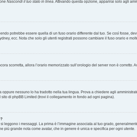
zione
Nascondi il tuo stato in linea
. Attivando questa opzione, apparirai solo agli ammi
ndo potrebbe essere quella di un fuso orario differente dal tuo. Se così fosse, devi 
ydney, ecc. Nota che solo gli utenti registrati possono cambiare il fuso orario e mol
 ancora scorretta, allora l’orario memorizzato sull’orologio del server non è corretto
a oppure nessuno lo ha tradotto nella tua lingua. Prova a chiedere agli amministrator
l sito di phpBB Limited (trovi il collegamento in fondo ad ogni pagina).
e?
 leggono i messaggi. La prima è l’immagine associata al tuo grado, generalmente ha
agine più grande nota come avatar, che in genere è unica e specifica per ogni utente.