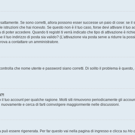
sattamente. Se sono corretti, allora possono esser successe un paio di cose: se il 
le istruzioni che hai ricevuto. Se questo non è il tuo caso, forse devi attivare il tu
di poter accedere. Quando ti registri ti verrà indicato che tipo di attivazione è richi
e il tuo indirizzo di posta sia valido? (L’attivazione via posta serve a ridurre la po
 prova a contattare un amministratore.
ontrolla che nome utente e password siano corretti. Di solito il problema è questo, a
i?!
o il tuo account per qualche ragione. Molti siti rimuovono periodicamente gli accoun
ti nuovamente e cerca di farti coinvolgere maggiormente nelle discussioni.
uò essere rigenerata. Per far questo vai nella pagina di ingresso e clicca su
Ho d