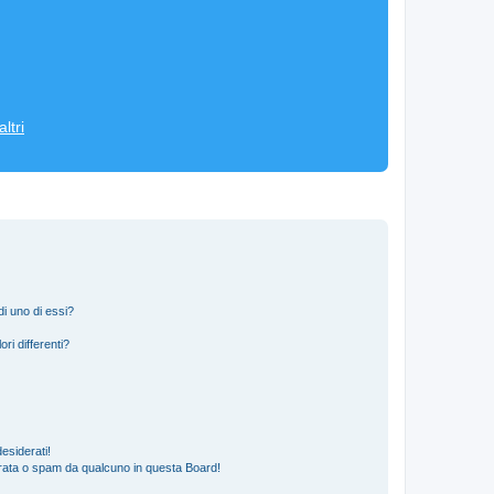
ltri
i uno di essi?
ri differenti?
esiderati!
rata o spam da qualcuno in questa Board!