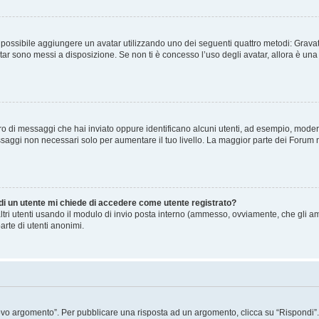
” è possibile aggiungere un avatar utilizzando uno dei seguenti quattro metodi: Gra
atar sono messi a disposizione. Se non ti è concesso l’uso degli avatar, allora è un
mero di messaggi che hai inviato oppure identificano alcuni utenti, ad esempio, mode
ssaggi non necessari solo per aumentare il tuo livello. La maggior parte dei Forum
 di un utente mi chiede di accedere come utente registrato?
altri utenti usando il modulo di invio posta interno (ammesso, ovviamente, che gli a
arte di utenti anonimi.
 argomento”. Per pubblicare una risposta ad un argomento, clicca su “Rispondi”. Po