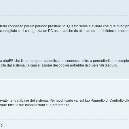
a ti terrà connesso per un periodo prestabilito. Questo serve a evitare che qualcuno
sigliato se ti colleghi da un PC usato anche da altri, ad es. in biblioteca, Internet
 da phpBB che ti mantengono autenticato e connesso, oltre a permetterti ad esempio d
cita dal sistema, la cancellazione dei cookie potrebbe risolvere tali disguidi.
servate nel database del sistema. Per modificarle vai sul tuo Pannello di Controllo
re tutte le tue impostazioni e le preferenze.
a?