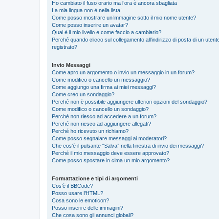
Ho cambiato il fuso orario ma l’ora è ancora sbagliata
La mia lingua non è nella lista!
Come posso mostrare un’immagine sotto il mio nome utente?
Come posso inserire un avatar?
Qual è il mio livello e come faccio a cambiarlo?
Perché quando clicco sul collegamento all’indirizzo di posta di un ute
registrato?
Invio Messaggi
Come apro un argomento o invio un messaggio in un forum?
Come modifico o cancello un messaggio?
Come aggiungo una firma ai miei messaggi?
Come creo un sondaggio?
Perché non è possibile aggiungere ulteriori opzioni del sondaggio?
Come modifico o cancello un sondaggio?
Perché non riesco ad accedere a un forum?
Perché non riesco ad aggiungere allegati?
Perché ho ricevuto un richiamo?
Come posso segnalare messaggi ai moderatori?
Che cos’è il pulsante “Salva” nella finestra di invio dei messaggi?
Perché il mio messaggio deve essere approvato?
Come posso spostare in cima un mio argomento?
Formattazione e tipi di argomenti
Cos’è il BBCode?
Posso usare l’HTML?
Cosa sono le emoticon?
Posso inserire delle immagini?
Che cosa sono gli annunci globali?