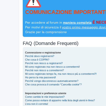
COMUNICAZIONE IMPORTANT
É NECE
Per accedere al forum in
maniera completa
Per motivi di sicurezza il
vostro primo messaggio dovr
Grazie per la comprensione
FAQ (Domande Frequenti)
Connessione e registrazione
Perché devo registrarmi?
Che cosa è COPPA?
Perché non riesco a registrarmi?
Mi sono registrato ma non riesco a connettermi!
Perché non riesco a connettermi?
Mi sono registrato tempo fa, ma non riesco più a connettermi?!
Ho perso la mia password!
Perché vengo disconnesso automaticamente?
Che cosa provoca il comando “Cancella cookie”?
Impostazioni e preferenze utente
Come cambio le mie impostazioni?
Come posso evitare di apparire nella lista degli utenti in linea?
L’ora non è corretta!