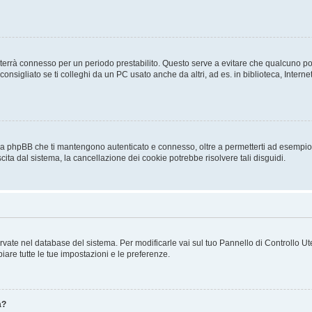
a ti terrà connesso per un periodo prestabilito. Questo serve a evitare che qualcuno
sigliato se ti colleghi da un PC usato anche da altri, ad es. in biblioteca, Internet
 da phpBB che ti mantengono autenticato e connesso, oltre a permetterti ad esempio d
cita dal sistema, la cancellazione dei cookie potrebbe risolvere tali disguidi.
servate nel database del sistema. Per modificarle vai sul tuo Pannello di Controllo
re tutte le tue impostazioni e le preferenze.
a?