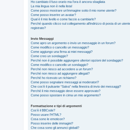
Ho cambiato il fuso orario ma l’ora è ancora sbagliata
La mia lingua non è nella lista!
Come posso mostrare un’immagine sotto il mio nome utente?
Come posso inserire un avatar?
Qual è il mio livello e come faccio a cambiarlo?
Perché quando clicco sul collegamento all’indirizzo di posta di un ute
registrato?
Invio Messaggi
Come apro un argomento o invio un messaggio in un forum?
Come modifico o cancello un messaggio?
Come aggiungo una firma ai miei messaggi?
Come creo un sondaggio?
Perché non è possibile aggiungere ulteriori opzioni del sondaggio?
Come modifico o cancello un sondaggio?
Perché non riesco ad accedere a un forum?
Perché non riesco ad aggiungere allegati?
Perché ho ricevuto un richiamo?
Come posso segnalare messaggi ai moderatori?
Che cos’è il pulsante “Salva” nella finestra di invio dei messaggi?
Perché il mio messaggio deve essere approvato?
Come posso spostare in cima un mio argomento?
Formattazione e tipi di argomenti
Cos’è il BBCode?
Posso usare l’HTML?
Cosa sono le emoticon?
Posso inserire delle immagini?
Che cosa sono gli annunci globali?