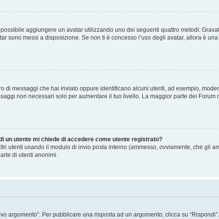
” è possibile aggiungere un avatar utilizzando uno dei seguenti quattro metodi: Gra
atar sono messi a disposizione. Se non ti è concesso l’uso degli avatar, allora è un
mero di messaggi che hai inviato oppure identificano alcuni utenti, ad esempio, mode
ssaggi non necessari solo per aumentare il tuo livello. La maggior parte dei Forum
 di un utente mi chiede di accedere come utente registrato?
altri utenti usando il modulo di invio posta interno (ammesso, ovviamente, che gli a
arte di utenti anonimi.
 argomento”. Per pubblicare una risposta ad un argomento, clicca su “Rispondi”. Po