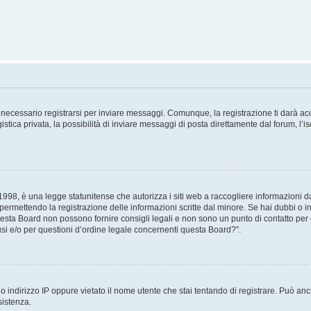
necessario registrarsi per inviare messaggi. Comunque, la registrazione ti darà acce
tica privata, la possibilità di inviare messaggi di posta direttamente dal forum, l’is
98, è una legge statunitense che autorizza i siti web a raccogliere informazioni da 
, permettendo la registrazione delle informazioni scritte dal minore. Se hai dubbi o i
esta Board non possono fornire consigli legali e non sono un punto di contatto per q
i e/o per questioni d’ordine legale concernenti questa Board?”.
 indirizzo IP oppure vietato il nome utente che stai tentando di registrare. Può anch
sistenza.