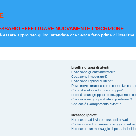
E
SSARIO EFFETTUARE NUOVAMENTE L'ISCRIZIONE
à essere approvato
quindi
attendete che venga fatto prima di inserirne a
Livelli e gruppi di utenti
Cosa sono gli amministratori?
Cosa sono i moderatori?
Cosa sono i gruppi di utenti?
Dove trovo i gruppi e come posso far parte d
Come divento leader di un gruppo?
Perché alcuni gruppi di utenti appaiono in colo
Che cos’è un gruppo di utenti predefinito?
Che cos’è il collegamento “Staff”?
Messaggi privati
Non riesco ad inviare messaggi privati!
Continuano ad arrivarmi messaggi privati ind
Ho ricevuto un messaggio di posta indeside