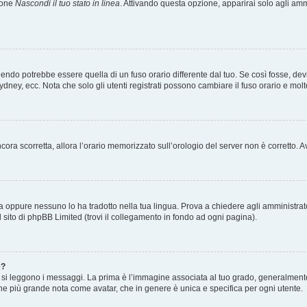
zione
Nascondi il tuo stato in linea
. Attivando questa opzione, apparirai solo agli ammi
ndo potrebbe essere quella di un fuso orario differente dal tuo. Se così fosse, devi 
ydney, ecc. Nota che solo gli utenti registrati possono cambiare il fuso orario e mol
 ancora scorretta, allora l’orario memorizzato sull’orologio del server non è corretto
a oppure nessuno lo ha tradotto nella tua lingua. Prova a chiedere agli amministrator
l sito di phpBB Limited (trovi il collegamento in fondo ad ogni pagina).
e?
 leggono i messaggi. La prima è l’immagine associata al tuo grado, generalmente ha
agine più grande nota come avatar, che in genere è unica e specifica per ogni utente.