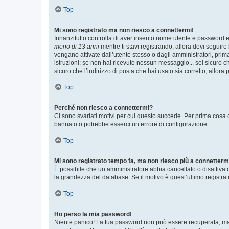
Top
Mi sono registrato ma non riesco a connettermi!
Innanzitutto controlla di aver inserito nome utente e password e
meno di 13 anni
mentre ti stavi registrando, allora devi seguire 
vengano attivate dall’utente stesso o dagli amministratori, prima 
istruzioni; se non hai ricevuto nessun messaggio... sei sicuro ch
sicuro che l’indirizzo di posta che hai usato sia corretto, allora
Top
Perché non riesco a connettermi?
Ci sono svariati motivi per cui questo succede. Per prima cosa c
bannato o potrebbe esserci un errore di configurazione.
Top
Mi sono registrato tempo fa, ma non riesco più a connetterm
È possibile che un amministratore abbia cancellato o disattivat
la grandezza del database. Se il motivo è quest’ultimo registra
Top
Ho perso la mia password!
Niente panico! La tua password non può essere recuperata, ma p