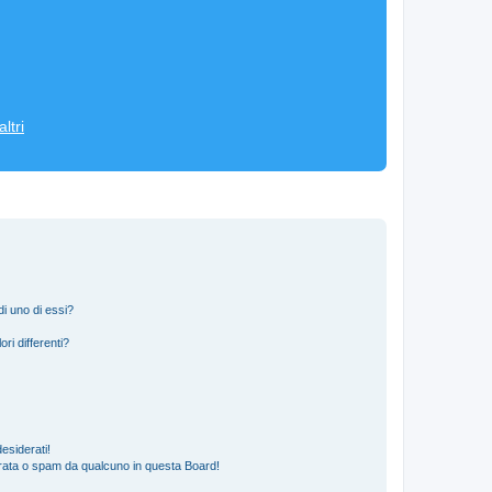
ltri
i uno di essi?
ri differenti?
esiderati!
rata o spam da qualcuno in questa Board!