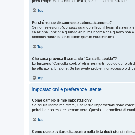
poco tempo. Se riscontri difficoltà, contatta l’amministratore.
Top
Perché vengo disconnesso automaticamente?
Se non selezioni
Ricordami
quando effettui il login, il sistem
seleziona l’opzione quando entri, ma ricorda che questo non è con
amministratore ha disabilitato questa caratteristica.
Top
Che cosa provoca il comando “Cancella cookie”?
La funzione “Cancella cookie” eliminerà tutti i cookie generati
ha attivato la funzione. Se hai avuto problemi di accesso o di us
Top
Impostazioni e preferenze utente
Come cambio le mie impostazioni?
Se sei un utente registrato, tutte le tue impostazioni sono con
potrebbe non essere sempre vero. Questo ti permetterà di cambia
Top
Come posso evitare di apparire nella lista degli utenti in line