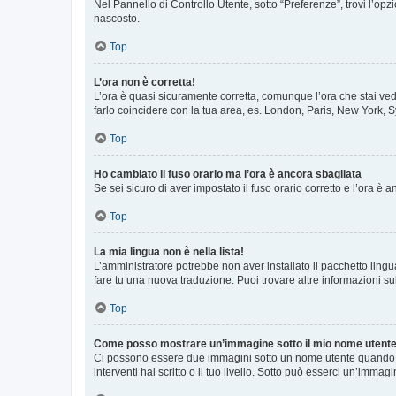
Nel Pannello di Controllo Utente, sotto “Preferenze”, trovi l’op
nascosto.
Top
L’ora non è corretta!
L’ora è quasi sicuramente corretta, comunque l’ora che stai vede
farlo coincidere con la tua area, es. London, Paris, New York, S
Top
Ho cambiato il fuso orario ma l’ora è ancora sbagliata
Se sei sicuro di aver impostato il fuso orario corretto e l’ora è
Top
La mia lingua non è nella lista!
L’amministratore potrebbe non aver installato il pacchetto lingu
fare tu una nuova traduzione. Puoi trovare altre informazioni su
Top
Come posso mostrare un’immagine sotto il mio nome utent
Ci possono essere due immagini sotto un nome utente quando si
interventi hai scritto o il tuo livello. Sotto può esserci un’imm