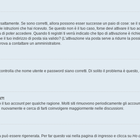
sattamente. Se sono corretti, allora possono esser successe un paio di cose: se il 
le istruzioni che hai ricevuto. Se questo non è il tuo caso, forse devi attivare il tu
di poter accedere. Quando ti registri ti verrà indicato che tipo di attivazione è richi
e il tuo indirizzo di posta sia valido? (L’attivazione via posta serve a ridurre la po
 prova a contattare un amministratore.
ontrolla che nome utente e password siano corretti. Di solito il problema è questo, a
i?!
o il tuo account per qualche ragione. Molti siti rimuovono periodicamente gli accoun
ti nuovamente e cerca di farti coinvolgere maggiormente nelle discussioni.
uò essere rigenerata. Per far questo vai nella pagina di ingresso e clicca su
Ho d