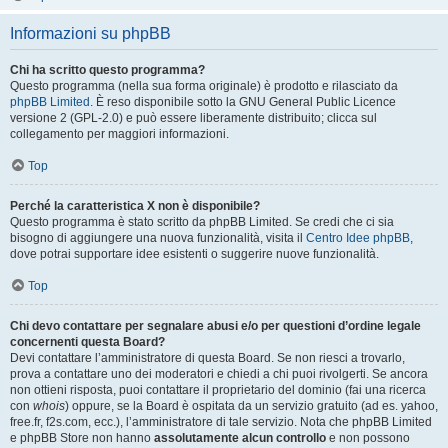
Informazioni su phpBB
Chi ha scritto questo programma?
Questo programma (nella sua forma originale) è prodotto e rilasciato da
phpBB Limited
. È reso disponibile sotto la GNU General Public Licence
versione 2 (GPL-2.0) e può essere liberamente distribuito; clicca sul
collegamento per maggiori informazioni.
Top
Perché la caratteristica X non è disponibile?
Questo programma è stato scritto da phpBB Limited. Se credi che ci sia
bisogno di aggiungere una nuova funzionalità, visita il
Centro Idee phpBB
,
dove potrai supportare idee esistenti o suggerire nuove funzionalità.
Top
Chi devo contattare per segnalare abusi e/o per questioni d’ordine legale
concernenti questa Board?
Devi contattare l’amministratore di questa Board. Se non riesci a trovarlo,
prova a contattare uno dei moderatori e chiedi a chi puoi rivolgerti. Se ancora
non ottieni risposta, puoi contattare il proprietario del dominio (fai una ricerca
con
whois
) oppure, se la Board è ospitata da un servizio gratuito (ad es. yahoo,
free.fr, f2s.com, ecc.), l’amministratore di tale servizio. Nota che phpBB Limited
e phpBB Store non hanno
assolutamente alcun controllo
e non possono