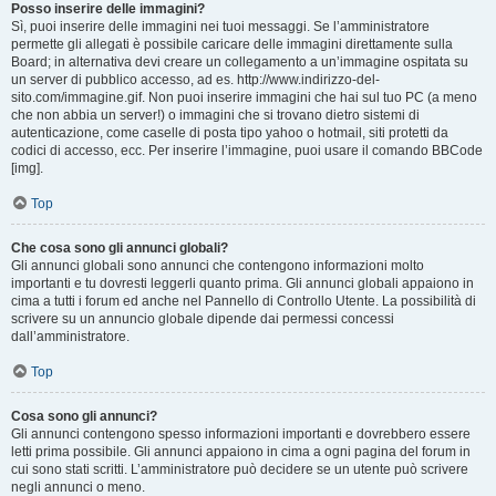
Posso inserire delle immagini?
Sì, puoi inserire delle immagini nei tuoi messaggi. Se l’amministratore
permette gli allegati è possibile caricare delle immagini direttamente sulla
Board; in alternativa devi creare un collegamento a un’immagine ospitata su
un server di pubblico accesso, ad es. http://www.indirizzo-del-
sito.com/immagine.gif. Non puoi inserire immagini che hai sul tuo PC (a meno
che non abbia un server!) o immagini che si trovano dietro sistemi di
autenticazione, come caselle di posta tipo yahoo o hotmail, siti protetti da
codici di accesso, ecc. Per inserire l’immagine, puoi usare il comando BBCode
[img].
Top
Che cosa sono gli annunci globali?
Gli annunci globali sono annunci che contengono informazioni molto
importanti e tu dovresti leggerli quanto prima. Gli annunci globali appaiono in
cima a tutti i forum ed anche nel Pannello di Controllo Utente. La possibilità di
scrivere su un annuncio globale dipende dai permessi concessi
dall’amministratore.
Top
Cosa sono gli annunci?
Gli annunci contengono spesso informazioni importanti e dovrebbero essere
letti prima possibile. Gli annunci appaiono in cima a ogni pagina del forum in
cui sono stati scritti. L’amministratore può decidere se un utente può scrivere
negli annunci o meno.