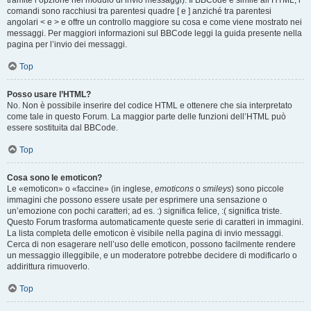
tramite l’opzione nel modulo di invio messaggi). Il BBCode è simile all’HTML, i
comandi sono racchiusi tra parentesi quadre [ e ] anziché tra parentesi
angolari < e > e offre un controllo maggiore su cosa e come viene mostrato nei
messaggi. Per maggiori informazioni sul BBCode leggi la guida presente nella
pagina per l’invio dei messaggi.
Top
Posso usare l’HTML?
No. Non è possibile inserire del codice HTML e ottenere che sia interpretato
come tale in questo Forum. La maggior parte delle funzioni dell’HTML può
essere sostituita dal BBCode.
Top
Cosa sono le emoticon?
Le «emoticon» o «faccine» (in inglese,
emoticons
o
smileys
) sono piccole
immagini che possono essere usate per esprimere una sensazione o
un’emozione con pochi caratteri; ad es. :) significa felice, :( significa triste.
Questo Forum trasforma automaticamente queste serie di caratteri in immagini.
La lista completa delle emoticon è visibile nella pagina di invio messaggi.
Cerca di non esagerare nell’uso delle emoticon, possono facilmente rendere
un messaggio illeggibile, e un moderatore potrebbe decidere di modificarlo o
addirittura rimuoverlo.
Top