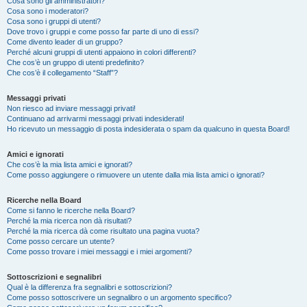
Cosa sono gli amministratori?
Cosa sono i moderatori?
Cosa sono i gruppi di utenti?
Dove trovo i gruppi e come posso far parte di uno di essi?
Come divento leader di un gruppo?
Perché alcuni gruppi di utenti appaiono in colori differenti?
Che cos’è un gruppo di utenti predefinito?
Che cos’è il collegamento “Staff”?
Messaggi privati
Non riesco ad inviare messaggi privati!
Continuano ad arrivarmi messaggi privati indesiderati!
Ho ricevuto un messaggio di posta indesiderata o spam da qualcuno in questa Board!
Amici e ignorati
Che cos’è la mia lista amici e ignorati?
Come posso aggiungere o rimuovere un utente dalla mia lista amici o ignorati?
Ricerche nella Board
Come si fanno le ricerche nella Board?
Perché la mia ricerca non dà risultati?
Perché la mia ricerca dà come risultato una pagina vuota?
Come posso cercare un utente?
Come posso trovare i miei messaggi e i miei argomenti?
Sottoscrizioni e segnalibri
Qual è la differenza fra segnalibri e sottoscrizioni?
Come posso sottoscrivere un segnalibro o un argomento specifico?