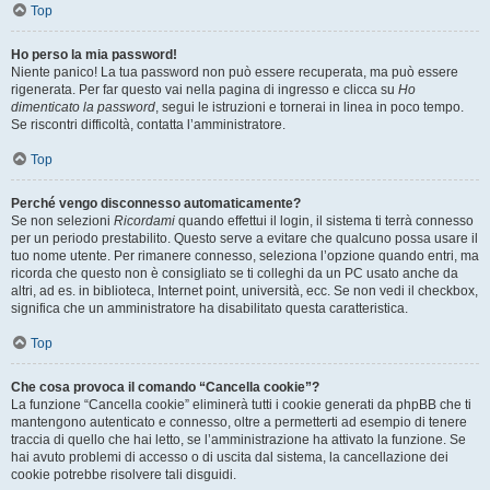
Top
Ho perso la mia password!
Niente panico! La tua password non può essere recuperata, ma può essere
rigenerata. Per far questo vai nella pagina di ingresso e clicca su
Ho
dimenticato la password
, segui le istruzioni e tornerai in linea in poco tempo.
Se riscontri difficoltà, contatta l’amministratore.
Top
Perché vengo disconnesso automaticamente?
Se non selezioni
Ricordami
quando effettui il login, il sistema ti terrà connesso
per un periodo prestabilito. Questo serve a evitare che qualcuno possa usare il
tuo nome utente. Per rimanere connesso, seleziona l’opzione quando entri, ma
ricorda che questo non è consigliato se ti colleghi da un PC usato anche da
altri, ad es. in biblioteca, Internet point, università, ecc. Se non vedi il checkbox,
significa che un amministratore ha disabilitato questa caratteristica.
Top
Che cosa provoca il comando “Cancella cookie”?
La funzione “Cancella cookie” eliminerà tutti i cookie generati da phpBB che ti
mantengono autenticato e connesso, oltre a permetterti ad esempio di tenere
traccia di quello che hai letto, se l’amministrazione ha attivato la funzione. Se
hai avuto problemi di accesso o di uscita dal sistema, la cancellazione dei
cookie potrebbe risolvere tali disguidi.