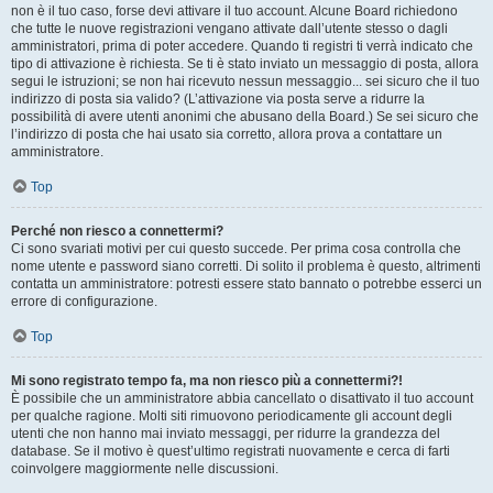
non è il tuo caso, forse devi attivare il tuo account. Alcune Board richiedono
che tutte le nuove registrazioni vengano attivate dall’utente stesso o dagli
amministratori, prima di poter accedere. Quando ti registri ti verrà indicato che
tipo di attivazione è richiesta. Se ti è stato inviato un messaggio di posta, allora
segui le istruzioni; se non hai ricevuto nessun messaggio... sei sicuro che il tuo
indirizzo di posta sia valido? (L’attivazione via posta serve a ridurre la
possibilità di avere utenti anonimi che abusano della Board.) Se sei sicuro che
l’indirizzo di posta che hai usato sia corretto, allora prova a contattare un
amministratore.
Top
Perché non riesco a connettermi?
Ci sono svariati motivi per cui questo succede. Per prima cosa controlla che
nome utente e password siano corretti. Di solito il problema è questo, altrimenti
contatta un amministratore: potresti essere stato bannato o potrebbe esserci un
errore di configurazione.
Top
Mi sono registrato tempo fa, ma non riesco più a connettermi?!
È possibile che un amministratore abbia cancellato o disattivato il tuo account
per qualche ragione. Molti siti rimuovono periodicamente gli account degli
utenti che non hanno mai inviato messaggi, per ridurre la grandezza del
database. Se il motivo è quest’ultimo registrati nuovamente e cerca di farti
coinvolgere maggiormente nelle discussioni.