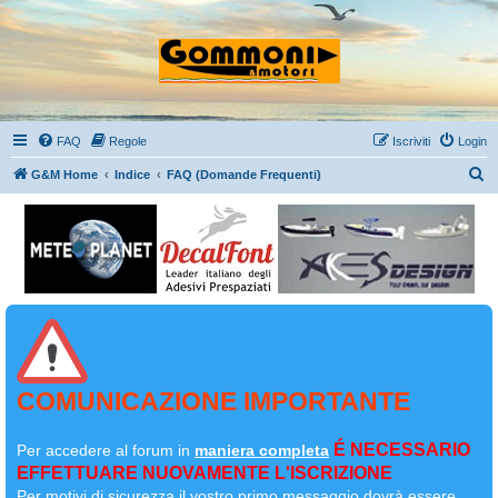
FAQ
Regole
Iscriviti
Login
C
G&M Home
Indice
FAQ (Domande Frequenti)
e
r
c
a
COMUNICAZIONE IMPORTANTE
É NECESSARIO
Per accedere al forum in
maniera completa
EFFETTUARE NUOVAMENTE L'ISCRIZIONE
Per motivi di sicurezza il
vostro primo messaggio dovrà essere