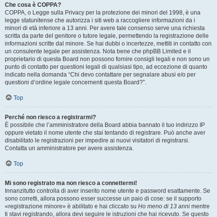
Che cosa è COPPA?
COPPA, o Legge sulla Privacy per la protezione dei minori del 1998, è una
legge statunitense che autorizza i siti web a raccogliere informazioni da i
minori di età inferiore a 13 anni. Per avere tale consenso serve una richiesta
scritta da parte del genitore o tutore legale, permettendo la registrazione delle
informazioni scritte dal minore. Se hai dubbi o incertezze, mettiti in contatto con
un consulente legale per assistenza. Nota bene che phpBB Limited e il
proprietario di questa Board non possono fornire consigli legali e non sono un
punto di contatto per questioni legali di qualsiasi tipo, ad eccezione di quanto
indicato nella domanda “Chi devo contattare per segnalare abusi e/o per
questioni d’ordine legale concernenti questa Board?”.
Top
Perché non riesco a registrarmi?
È possibile che l’amministratore della Board abbia bannato il tuo indirizzo IP
oppure vietato il nome utente che stai tentando di registrare. Può anche aver
disabilitato le registrazioni per impedire ai nuovi visitatori di registrarsi.
Contatta un amministratore per avere assistenza.
Top
Mi sono registrato ma non riesco a connettermi!
Innanzitutto controlla di aver inserito nome utente e password esattamente. Se
sono corretti, allora possono esser successe un paio di cose: se il supporto
«registrazione minore» è abilitato e hai cliccato su
Ho meno di 13 anni
mentre
ti stavi registrando, allora devi seguire le istruzioni che hai ricevuto. Se questo