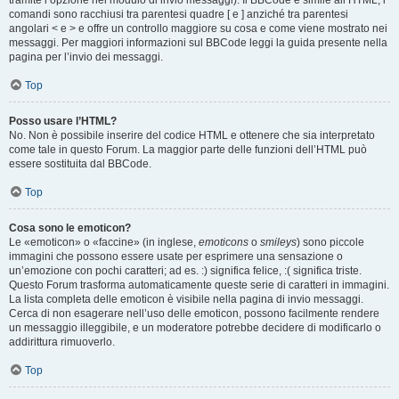
tramite l’opzione nel modulo di invio messaggi). Il BBCode è simile all’HTML, i
comandi sono racchiusi tra parentesi quadre [ e ] anziché tra parentesi
angolari < e > e offre un controllo maggiore su cosa e come viene mostrato nei
messaggi. Per maggiori informazioni sul BBCode leggi la guida presente nella
pagina per l’invio dei messaggi.
Top
Posso usare l’HTML?
No. Non è possibile inserire del codice HTML e ottenere che sia interpretato
come tale in questo Forum. La maggior parte delle funzioni dell’HTML può
essere sostituita dal BBCode.
Top
Cosa sono le emoticon?
Le «emoticon» o «faccine» (in inglese,
emoticons
o
smileys
) sono piccole
immagini che possono essere usate per esprimere una sensazione o
un’emozione con pochi caratteri; ad es. :) significa felice, :( significa triste.
Questo Forum trasforma automaticamente queste serie di caratteri in immagini.
La lista completa delle emoticon è visibile nella pagina di invio messaggi.
Cerca di non esagerare nell’uso delle emoticon, possono facilmente rendere
un messaggio illeggibile, e un moderatore potrebbe decidere di modificarlo o
addirittura rimuoverlo.
Top