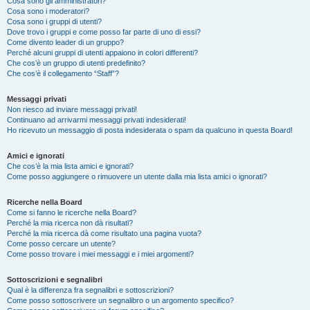
Cosa sono gli amministratori?
Cosa sono i moderatori?
Cosa sono i gruppi di utenti?
Dove trovo i gruppi e come posso far parte di uno di essi?
Come divento leader di un gruppo?
Perché alcuni gruppi di utenti appaiono in colori differenti?
Che cos’è un gruppo di utenti predefinito?
Che cos’è il collegamento “Staff”?
Messaggi privati
Non riesco ad inviare messaggi privati!
Continuano ad arrivarmi messaggi privati indesiderati!
Ho ricevuto un messaggio di posta indesiderata o spam da qualcuno in questa Board!
Amici e ignorati
Che cos’è la mia lista amici e ignorati?
Come posso aggiungere o rimuovere un utente dalla mia lista amici o ignorati?
Ricerche nella Board
Come si fanno le ricerche nella Board?
Perché la mia ricerca non dà risultati?
Perché la mia ricerca dà come risultato una pagina vuota?
Come posso cercare un utente?
Come posso trovare i miei messaggi e i miei argomenti?
Sottoscrizioni e segnalibri
Qual è la differenza fra segnalibri e sottoscrizioni?
Come posso sottoscrivere un segnalibro o un argomento specifico?