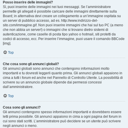
Posso inserire delle immagini?
Sì, puoi inserire delle immagini nei tuoi messaggi. Se l’amministratore
permette gli allegati è possibile caricare delle immagini direttamente sulla
Board; in alternativa devi creare un collegamento a un’immagine ospitata su
un server di pubblico accesso, ad es. http://www.indirizzo-del-
sito.com/immagine.gif. Non puoi inserire immagini che hai sul tuo PC (a meno
che non abbia un server!) o immagini che si trovano dietro sistemi di
autenticazione, come caselle di posta tipo yahoo o hotmail, siti protetti da
codici di accesso, ecc. Per inserire l’immagine, puoi usare il comando BBCode
[img].
Top
Che cosa sono gli annunci globali?
Gli annunci globali sono annunci che contengono informazioni molto
importanti e tu dovresti leggerli quanto prima. Gli annunci globali appaiono in
cima a tutti i forum ed anche nel Pannello di Controllo Utente. La possibilità di
scrivere su un annuncio globale dipende dai permessi concessi
dall’amministratore.
Top
Cosa sono gli annunci?
Gli annunci contengono spesso informazioni importanti e dovrebbero essere
letti prima possibile. Gli annunci appaiono in cima a ogni pagina del forum in
cui sono stati scritti. L’amministratore può decidere se un utente può scrivere
negli annunci o meno.