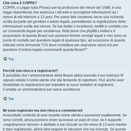
Che cosa è COPPA?
COPPA, o Legge sulla Privacy per la protezione dei minori del 1998, è una
legge statunitense che autorizza i siti web a raccogliere informazioni da i
minori di età inferiore a 13 anni. Per avere tale consenso serve una richiesta
scritta da parte del genitore o tutore legale, permettendo la registrazione delle
informazioni scritte dal minore. Se hai dubbi o incertezze, mettiti in contatto con
un consulente legale per assistenza. Nota bene che phpBB Limited e il
proprietario di questa Board non possono fornire consigli legali e non sono un
punto di contatto per questioni legali di qualsiasi tipo, ad eccezione di quanto
indicato nella domanda “Chi devo contattare per segnalare abusi e/o per
questioni d’ordine legale concernenti questa Board?”.
Top
Perché non riesco a registrarmi?
È possibile che l’amministratore della Board abbia bannato il tuo indirizzo IP
oppure vietato il nome utente che stai tentando di registrare. Può anche aver
disabilitato le registrazioni per impedire ai nuovi visitatori di registrarsi.
Contatta un amministratore per avere assistenza.
Top
Mi sono registrato ma non riesco a connettermi!
Innanzitutto controlla di aver inserito nome utente e password esattamente. Se
sono corretti, allora possono esser successe un paio di cose: se il supporto
«registrazione minore» è abilitato e hai cliccato su
Ho meno di 13 anni
mentre
ti stavi registrando, allora devi seguire le istruzioni che hai ricevuto. Se questo