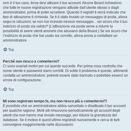
non è il tuo caso, forse devi attivare il tuo account. Alcune Board richiedono
che tutte le nuove registrazioni vengano attivate dall’utente stesso o dagli
amministratori, prima di poter accedere. Quando ti registri ti verrà indicato che
tipo di attivazione è richiesta. Se ti è stato inviato un messaggio di posta, allora
segui le istruzioni; se non hai ricevuto nessun messaggio... sei sicuro che il tuo
indirizzo di posta sia valido? (L’attivazione via posta serve a ridurre la
possibilità di avere utenti anonimi che abusano della Board.) Se sei sicuro che
l’indirizzo di posta che hai usato sia corretto, allora prova a contattare un
amministratore.
Top
Perché non riesco a connettermi?
Ci sono svariati motivi per cui questo succede. Per prima cosa controlla che
nome utente e password siano corretti. Di solito il problema è questo, altrimenti
contatta un amministratore: potresti essere stato bannato o potrebbe esserci un
errore di configurazione.
Top
Mi sono registrato tempo fa, ma non riesco più a connettermi?!
È possibile che un amministratore abbia cancellato o disattivato il tuo account
per qualche ragione. Molti siti rimuovono periodicamente gli account degli
utenti che non hanno mai inviato messaggi, per ridurre la grandezza del
database. Se il motivo è quest’ultimo registrati nuovamente e cerca di farti
coinvolgere maggiormente nelle discussioni.