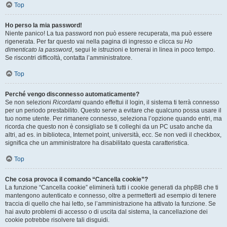
Top
Ho perso la mia password!
Niente panico! La tua password non può essere recuperata, ma può essere
rigenerata. Per far questo vai nella pagina di ingresso e clicca su
Ho
dimenticato la password
, segui le istruzioni e tornerai in linea in poco tempo.
Se riscontri difficoltà, contatta l’amministratore.
Top
Perché vengo disconnesso automaticamente?
Se non selezioni
Ricordami
quando effettui il login, il sistema ti terrà connesso
per un periodo prestabilito. Questo serve a evitare che qualcuno possa usare il
tuo nome utente. Per rimanere connesso, seleziona l’opzione quando entri, ma
ricorda che questo non è consigliato se ti colleghi da un PC usato anche da
altri, ad es. in biblioteca, Internet point, università, ecc. Se non vedi il checkbox,
significa che un amministratore ha disabilitato questa caratteristica.
Top
Che cosa provoca il comando “Cancella cookie”?
La funzione “Cancella cookie” eliminerà tutti i cookie generati da phpBB che ti
mantengono autenticato e connesso, oltre a permetterti ad esempio di tenere
traccia di quello che hai letto, se l’amministrazione ha attivato la funzione. Se
hai avuto problemi di accesso o di uscita dal sistema, la cancellazione dei
cookie potrebbe risolvere tali disguidi.