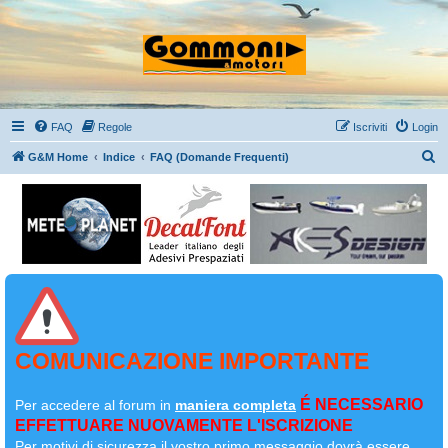
FAQ
Regole
Iscriviti
Login
C
G&M Home
Indice
FAQ (Domande Frequenti)
e
r
c
a
COMUNICAZIONE IMPORTANTE
É NECESSARIO
Per accedere al forum in
maniera completa
EFFETTUARE NUOVAMENTE L'ISCRIZIONE
Per motivi di sicurezza il
vostro primo messaggio dovrà essere