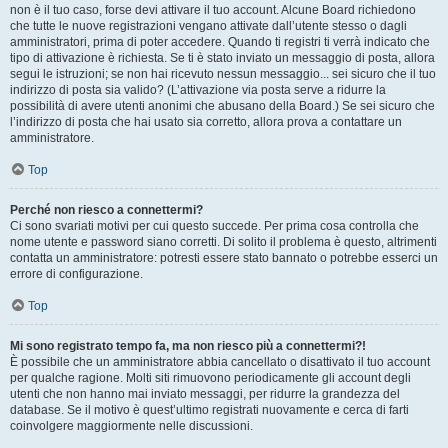
non è il tuo caso, forse devi attivare il tuo account. Alcune Board richiedono
che tutte le nuove registrazioni vengano attivate dall’utente stesso o dagli
amministratori, prima di poter accedere. Quando ti registri ti verrà indicato che
tipo di attivazione è richiesta. Se ti è stato inviato un messaggio di posta, allora
segui le istruzioni; se non hai ricevuto nessun messaggio... sei sicuro che il tuo
indirizzo di posta sia valido? (L’attivazione via posta serve a ridurre la
possibilità di avere utenti anonimi che abusano della Board.) Se sei sicuro che
l’indirizzo di posta che hai usato sia corretto, allora prova a contattare un
amministratore.
Top
Perché non riesco a connettermi?
Ci sono svariati motivi per cui questo succede. Per prima cosa controlla che
nome utente e password siano corretti. Di solito il problema è questo, altrimenti
contatta un amministratore: potresti essere stato bannato o potrebbe esserci un
errore di configurazione.
Top
Mi sono registrato tempo fa, ma non riesco più a connettermi?!
È possibile che un amministratore abbia cancellato o disattivato il tuo account
per qualche ragione. Molti siti rimuovono periodicamente gli account degli
utenti che non hanno mai inviato messaggi, per ridurre la grandezza del
database. Se il motivo è quest’ultimo registrati nuovamente e cerca di farti
coinvolgere maggiormente nelle discussioni.