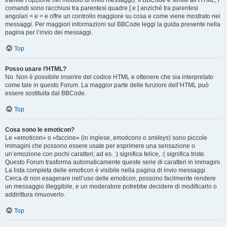
tramite l’opzione nel modulo di invio messaggi). Il BBCode è simile all’HTML, i
comandi sono racchiusi tra parentesi quadre [ e ] anziché tra parentesi
angolari < e > e offre un controllo maggiore su cosa e come viene mostrato nei
messaggi. Per maggiori informazioni sul BBCode leggi la guida presente nella
pagina per l’invio dei messaggi.
Top
Posso usare l’HTML?
No. Non è possibile inserire del codice HTML e ottenere che sia interpretato
come tale in questo Forum. La maggior parte delle funzioni dell’HTML può
essere sostituita dal BBCode.
Top
Cosa sono le emoticon?
Le «emoticon» o «faccine» (in inglese,
emoticons
o
smileys
) sono piccole
immagini che possono essere usate per esprimere una sensazione o
un’emozione con pochi caratteri; ad es. :) significa felice, :( significa triste.
Questo Forum trasforma automaticamente queste serie di caratteri in immagini.
La lista completa delle emoticon è visibile nella pagina di invio messaggi.
Cerca di non esagerare nell’uso delle emoticon, possono facilmente rendere
un messaggio illeggibile, e un moderatore potrebbe decidere di modificarlo o
addirittura rimuoverlo.
Top