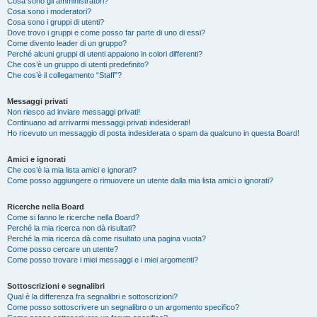
Cosa sono gli amministratori?
Cosa sono i moderatori?
Cosa sono i gruppi di utenti?
Dove trovo i gruppi e come posso far parte di uno di essi?
Come divento leader di un gruppo?
Perché alcuni gruppi di utenti appaiono in colori differenti?
Che cos’è un gruppo di utenti predefinito?
Che cos’è il collegamento “Staff”?
Messaggi privati
Non riesco ad inviare messaggi privati!
Continuano ad arrivarmi messaggi privati indesiderati!
Ho ricevuto un messaggio di posta indesiderata o spam da qualcuno in questa Board!
Amici e ignorati
Che cos’è la mia lista amici e ignorati?
Come posso aggiungere o rimuovere un utente dalla mia lista amici o ignorati?
Ricerche nella Board
Come si fanno le ricerche nella Board?
Perché la mia ricerca non dà risultati?
Perché la mia ricerca dà come risultato una pagina vuota?
Come posso cercare un utente?
Come posso trovare i miei messaggi e i miei argomenti?
Sottoscrizioni e segnalibri
Qual è la differenza fra segnalibri e sottoscrizioni?
Come posso sottoscrivere un segnalibro o un argomento specifico?