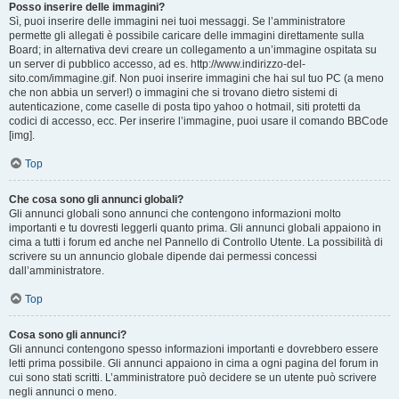
Posso inserire delle immagini?
Sì, puoi inserire delle immagini nei tuoi messaggi. Se l’amministratore
permette gli allegati è possibile caricare delle immagini direttamente sulla
Board; in alternativa devi creare un collegamento a un’immagine ospitata su
un server di pubblico accesso, ad es. http://www.indirizzo-del-
sito.com/immagine.gif. Non puoi inserire immagini che hai sul tuo PC (a meno
che non abbia un server!) o immagini che si trovano dietro sistemi di
autenticazione, come caselle di posta tipo yahoo o hotmail, siti protetti da
codici di accesso, ecc. Per inserire l’immagine, puoi usare il comando BBCode
[img].
Top
Che cosa sono gli annunci globali?
Gli annunci globali sono annunci che contengono informazioni molto
importanti e tu dovresti leggerli quanto prima. Gli annunci globali appaiono in
cima a tutti i forum ed anche nel Pannello di Controllo Utente. La possibilità di
scrivere su un annuncio globale dipende dai permessi concessi
dall’amministratore.
Top
Cosa sono gli annunci?
Gli annunci contengono spesso informazioni importanti e dovrebbero essere
letti prima possibile. Gli annunci appaiono in cima a ogni pagina del forum in
cui sono stati scritti. L’amministratore può decidere se un utente può scrivere
negli annunci o meno.