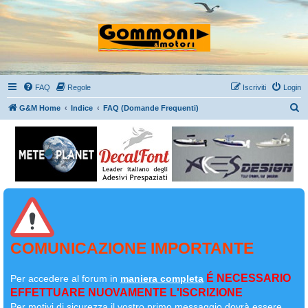
FAQ
Regole
Iscriviti
Login
C
G&M Home
Indice
FAQ (Domande Frequenti)
e
r
c
a
COMUNICAZIONE IMPORTANTE
É NECESSARIO
Per accedere al forum in
maniera completa
EFFETTUARE NUOVAMENTE L'ISCRIZIONE
Per motivi di sicurezza il
vostro primo messaggio dovrà essere