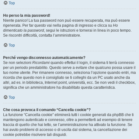
Top
Ho perso la mia password!
Niente panico! La tua password non può essere recuperata, ma può essere
rigenerata. Per far questo vai nella pagina di ingresso e clicca su
Ho
dimenticato la password
, segui le istruzioni e tornerai in linea in poco tempo.
Se riscontri difficoltà, contatta l’amministratore.
Top
Perché vengo disconnesso automaticamente?
Se non selezioni
Ricordami
quando effettui il login, il sistema ti terrà connesso
per un periodo prestabilito. Questo serve a evitare che qualcuno possa usare il
tuo nome utente. Per rimanere connesso, seleziona l’opzione quando entri, ma
ricorda che questo non è consigliato se ti colleghi da un PC usato anche da
altri, ad es. in biblioteca, Internet point, università, ecc. Se non vedi il checkbox,
significa che un amministratore ha disabilitato questa caratteristica.
Top
Che cosa provoca il comando “Cancella cookie”?
La funzione “Cancella cookie” eliminerà tutti i cookie generati da phpBB che ti
mantengono autenticato e connesso, oltre a permetterti ad esempio di tenere
traccia di quello che hai letto, se l’amministrazione ha attivato la funzione. Se
hai avuto problemi di accesso o di uscita dal sistema, la cancellazione dei
cookie potrebbe risolvere tali disguidi.