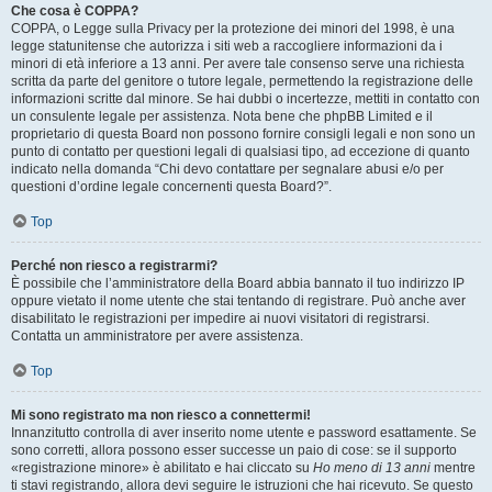
Che cosa è COPPA?
COPPA, o Legge sulla Privacy per la protezione dei minori del 1998, è una
legge statunitense che autorizza i siti web a raccogliere informazioni da i
minori di età inferiore a 13 anni. Per avere tale consenso serve una richiesta
scritta da parte del genitore o tutore legale, permettendo la registrazione delle
informazioni scritte dal minore. Se hai dubbi o incertezze, mettiti in contatto con
un consulente legale per assistenza. Nota bene che phpBB Limited e il
proprietario di questa Board non possono fornire consigli legali e non sono un
punto di contatto per questioni legali di qualsiasi tipo, ad eccezione di quanto
indicato nella domanda “Chi devo contattare per segnalare abusi e/o per
questioni d’ordine legale concernenti questa Board?”.
Top
Perché non riesco a registrarmi?
È possibile che l’amministratore della Board abbia bannato il tuo indirizzo IP
oppure vietato il nome utente che stai tentando di registrare. Può anche aver
disabilitato le registrazioni per impedire ai nuovi visitatori di registrarsi.
Contatta un amministratore per avere assistenza.
Top
Mi sono registrato ma non riesco a connettermi!
Innanzitutto controlla di aver inserito nome utente e password esattamente. Se
sono corretti, allora possono esser successe un paio di cose: se il supporto
«registrazione minore» è abilitato e hai cliccato su
Ho meno di 13 anni
mentre
ti stavi registrando, allora devi seguire le istruzioni che hai ricevuto. Se questo