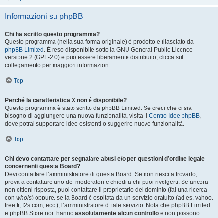
Informazioni su phpBB
Chi ha scritto questo programma?
Questo programma (nella sua forma originale) è prodotto e rilasciato da
phpBB Limited
. È reso disponibile sotto la GNU General Public Licence
versione 2 (GPL-2.0) e può essere liberamente distribuito; clicca sul
collegamento per maggiori informazioni.
Top
Perché la caratteristica X non è disponibile?
Questo programma è stato scritto da phpBB Limited. Se credi che ci sia
bisogno di aggiungere una nuova funzionalità, visita il
Centro Idee phpBB
,
dove potrai supportare idee esistenti o suggerire nuove funzionalità.
Top
Chi devo contattare per segnalare abusi e/o per questioni d’ordine legale
concernenti questa Board?
Devi contattare l’amministratore di questa Board. Se non riesci a trovarlo,
prova a contattare uno dei moderatori e chiedi a chi puoi rivolgerti. Se ancora
non ottieni risposta, puoi contattare il proprietario del dominio (fai una ricerca
con
whois
) oppure, se la Board è ospitata da un servizio gratuito (ad es. yahoo,
free.fr, f2s.com, ecc.), l’amministratore di tale servizio. Nota che phpBB Limited
e phpBB Store non hanno
assolutamente alcun controllo
e non possono