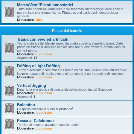
Meteo/Venti/Eventi atmosferici
Tutto sulle condizioni climatiche e sui fenomeni meteorologici delle zone di
mare o lago che frequentiamo. Filmati, eventi particolari , meteorologia
generale.
Moderatore:
Alex
Pesca dal battello
Traina con vivo ed artificiali
Tecnica storica del Mediterraneo da quella costiera a quella d’altura. Dalle
prede classiche di dentici e ricciole sino alle nuove frontiere oramai comuni
come il tonno.
Moderatore:
lupo.lesso
Argomenti:
14
Drifting e Light Drifting
Tecnica dedicata a sua maestà il tonno ed alla sua variante con attrezzature
leggere, capace di regalare incontri con pesci di ogni specie e dimensione.
Moderatore:
lupo.lesso
Vertical Jigging
Dinamicità e la tecnica di questa disciplina importata dal Giappone
Moderatore:
lupo.lesso
Argomenti:
1
Bolentino
Da quello costiero a quello di profondità...
Moderatore:
lupo.lesso
Pesca ai Cefalopodi
Tecnica di pesca a calamari, seppie e polpi
Moderatore:
lupo.lesso