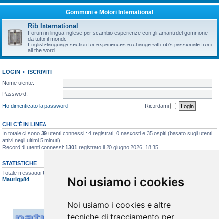
Gommoni e Motori International
Rib International
Forum in lingua inglese per scambio esperienze con gli amanti del gommone
da tutto il mondo
English-language section for experiences exchange with rib's passionate from
all the word
LOGIN
•
ISCRIVITI
Nome utente:
Password:
Ho dimenticato la password
Ricordami
CHI C’È IN LINEA
In totale ci sono
39
utenti connessi : 4 registrati, 0 nascosti e 35 ospiti (basato sugli utenti
attivi negli ultimi 5 minuti)
Record di utenti connessi:
1301
registrato il 20 giugno 2026, 18:35
STATISTICHE
Totale messaggi
6622
• Totale argomenti
396
• Totale iscritti
517
• Ultimo iscritto
Noi usiamo i cookies
Maurigp84
Noi usiamo i cookies e altre
tecniche di tracciamento per