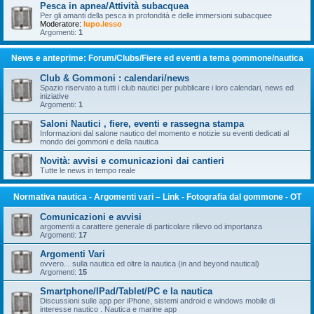
Pesca in apnea/Attività subacquea
Per gli amanti della pesca in profondità e delle immersioni subacquee
Moderatore:
lupo.lesso
Argomenti:
1
News e anteprime: Forum/Clubs/Fiere ed eventi a tema gommone/nautica
Club & Gommoni : calendari/news
Spazio riservato a tutti i club nautici per pubblicare i loro calendari, news ed
iniziative
Argomenti:
1
Saloni Nautici , fiere, eventi e rassegna stampa
Informazioni dal salone nautico del momento e notizie su eventi dedicati al
mondo dei gommoni e della nautica
Novità: avvisi e comunicazioni dai cantieri
Tutte le news in tempo reale
Normativa nautica - Argomenti vari – Link - Fotografia dal gommone - OT
Comunicazioni e avvisi
argomenti a carattere generale di particolare rilievo od importanza
Argomenti:
17
Argomenti Vari
ovvero... sulla nautica ed oltre la nautica (in and beyond nautical)
Argomenti:
15
Smartphone/IPad/Tablet/PC e la nautica
Discussioni sulle app per iPhone, sistemi android e windows mobile di
interesse nautico . Nautica e marine app