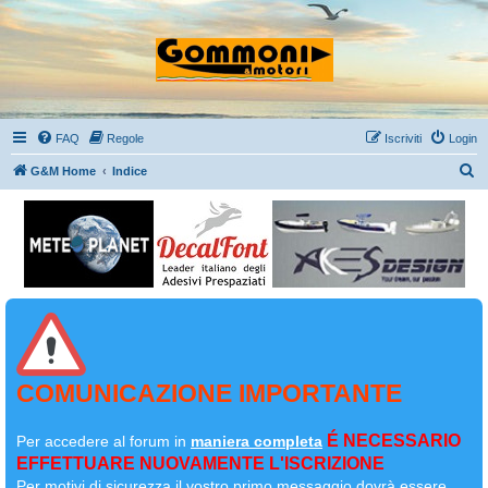
FAQ
Regole
Iscriviti
Login
C
G&M Home
Indice
e
r
c
a
COMUNICAZIONE IMPORTANTE
É NECESSARIO
Per accedere al forum in
maniera completa
EFFETTUARE NUOVAMENTE L'ISCRIZIONE
Per motivi di sicurezza il
vostro primo messaggio dovrà essere