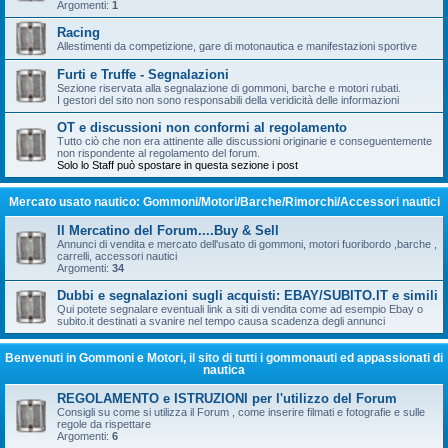
Argomenti:
1
Racing
Allestimenti da competizione, gare di motonautica e manifestazioni sportive
Furti e Truffe - Segnalazioni
Sezione riservata alla segnalazione di gommoni, barche e motori rubati.
I gestori del sito non sono responsabili della veridicità delle informazioni
OT e discussioni non conformi al regolamento
Tutto ciò che non era attinente alle discussioni originarie e conseguentemente
non rispondente al regolamento del forum.
Solo lo Staff può spostare in questa sezione i post
Mercato usato nautico: Gommoni/Motori/Barche/Rimorchi/Accessori nautici
Il Mercatino del Forum....Buy & Sell
Annunci di vendita e mercato dell'usato di gommoni, motori fuoribordo ,barche ,
carrelli, accessori nautici
Argomenti:
34
Dubbi e segnalazioni sugli acquisti: EBAY/SUBITO.IT e simili
Qui potete segnalare eventuali link a siti di vendita come ad esempio Ebay o
subito.it destinati a svanire nel tempo causa scadenza degli annunci
Benvenuti in Gommoni e Motori, il sito di tutti i gommonauti ed appassionati di
nautica
REGOLAMENTO e ISTRUZIONI per l'utilizzo del Forum
Consigli su come si utilizza il Forum , come inserire filmati e fotografie e sulle
regole da rispettare
Argomenti:
6