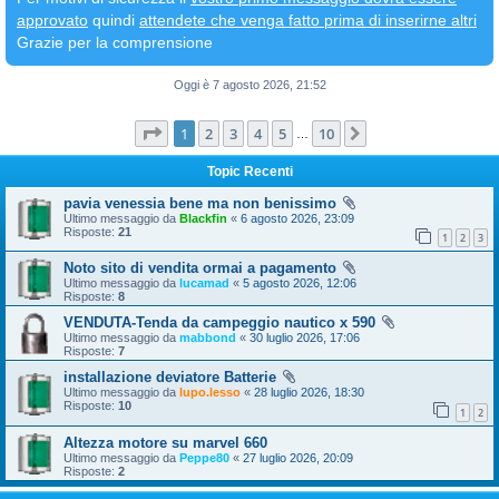
approvato
quindi
attendete che venga fatto prima di inserirne altri
Grazie per la comprensione
Oggi è 7 agosto 2026, 21:52
Pagina
1
di
10
1
2
3
4
5
10
Prossimo
…
Topic Recenti
pavia venessia bene ma non benissimo
Ultimo messaggio da
Blackfin
«
6 agosto 2026, 23:09
Risposte:
21
1
2
3
Noto sito di vendita ormai a pagamento
Ultimo messaggio da
lucamad
«
5 agosto 2026, 12:06
Risposte:
8
VENDUTA-Tenda da campeggio nautico x 590
Ultimo messaggio da
mabbond
«
30 luglio 2026, 17:06
Risposte:
7
installazione deviatore Batterie
Ultimo messaggio da
lupo.lesso
«
28 luglio 2026, 18:30
Risposte:
10
1
2
Altezza motore su marvel 660
Ultimo messaggio da
Peppe80
«
27 luglio 2026, 20:09
Risposte:
2