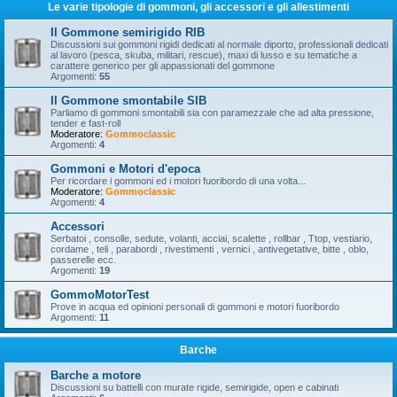
Le varie tipologie di gommoni, gli accessori e gli allestimenti
Il Gommone semirigido RIB
Discussioni sui gommoni rigidi dedicati al normale diporto, professionali dedicati
al lavoro (pesca, skuba, militari, rescue), maxi di lusso e su tematiche a
carattere generico per gli appassionati del gommone
Argomenti:
55
Il Gommone smontabile SIB
Parliamo di gommoni smontabili sia con paramezzale che ad alta pressione,
tender e fast-roll
Moderatore:
Gommoclassic
Argomenti:
4
Gommoni e Motori d'epoca
Per ricordare i gommoni ed i motori fuoribordo di una volta...
Moderatore:
Gommoclassic
Argomenti:
4
Accessori
Serbatoi , consolle, sedute, volanti, acciai, scalette , rollbar , Ttop, vestiario,
cordame , teli , parabordi , rivestimenti , vernici , antivegetative, bitte , oblo,
passerelle ecc.
Argomenti:
19
GommoMotorTest
Prove in acqua ed opinioni personali di gommoni e motori fuoribordo
Argomenti:
11
Barche
Barche a motore
Discussioni su battelli con murate rigide, semirigide, open e cabinati