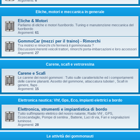
Argomenti:
6
Eliche, motori e meccanica in generale
Eliche & Motori
Parliamo di eliche e motori fuoribordo. Tuning e manutenzione meccanica del
fuoribordo
Argomenti:
61
GommoCar (mezzi per il traino) - Rimorchi
Tra motrici e rimorchi chi fermerà il gommonauta ?
Discussioni inerenti veicoli trattori, rimorchi porta-imbarcazioni e loro accessori
Argomenti:
27
Carene, scafi e vetroresina
Carene e Scafi
Le carene dei nostri gommoni : Tutto sulle caratteristiche ed i comportamenti
delle carene plananti. Assetto del gommone, attaccatura tubolari , Scafi in
genere, flaps .
Argomenti:
15
Elettronica nautica: Vhf, Gps, Eco, impianti elettrici a bordo
Elettronica, strumenti e impiantistica di bordo
Tutto sull'impianto elettrico del nostro natante, Radio Vhf , GPS,
Ecoscandaglio, Pompe di sentina , Batterie, Luci di via, Fari e segnalazioni
luminose.
Argomenti:
28
Le attività dei gommonauti