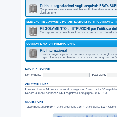
Dubbi e segnalazioni sugli acquisti: EBAY/SUBI
Qui potete segnalare eventuali link a siti di vendita come ad
degli annunci
BENVENUTI IN GOMMONI E MOTORI, IL SITO DI TUTTI I GOMMONAUTI
REGOLAMENTO e ISTRUZIONI per l'utilizzo de
Consigli su come si utilizza il Forum , come inserire filmati e f
GOMMONI E MOTORI INTERNATIONAL
Rib International
Forum in lingua inglese per scambio esperienze con gli aman
English-language section for experiences exchange with rib's
LOGIN
•
ISCRIVITI
Nome utente:
Password:
CHI C’È IN LINEA
In totale ci sono
34
utenti connessi : 4 registrati, 0 nascosti e 30 ospiti (bas
Record di utenti connessi:
1301
registrato il 20 giugno 2026, 18:35
STATISTICHE
Totale messaggi
6620
• Totale argomenti
396
• Totale iscritti
517
• Ultimo 