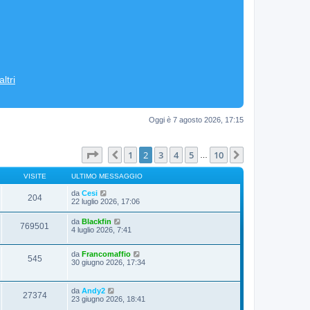
ltri
Oggi è 7 agosto 2026, 17:15
Pagina
2
di
10
1
2
3
4
5
10
Precedente
Prossimo
…
VISITE
ULTIMO MESSAGGIO
da
Cesi
204
22 luglio 2026, 17:06
da
Blackfin
769501
4 luglio 2026, 7:41
da
Francomaffio
545
30 giugno 2026, 17:34
da
Andy2
27374
23 giugno 2026, 18:41