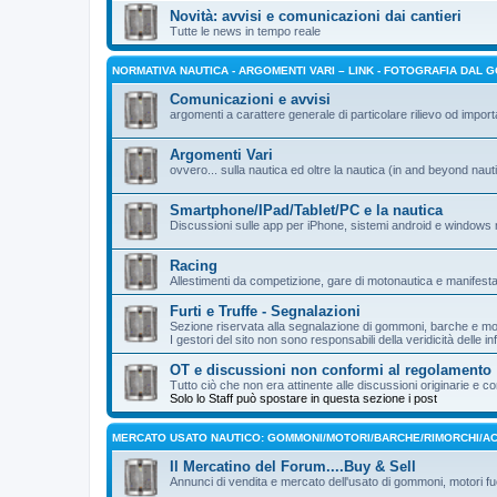
Novità: avvisi e comunicazioni dai cantieri
Tutte le news in tempo reale
NORMATIVA NAUTICA - ARGOMENTI VARI – LINK - FOTOGRAFIA DAL 
Comunicazioni e avvisi
argomenti a carattere generale di particolare rilievo od impor
Argomenti Vari
ovvero... sulla nautica ed oltre la nautica (in and beyond nauti
Smartphone/IPad/Tablet/PC e la nautica
Discussioni sulle app per iPhone, sistemi android e windows 
Racing
Allestimenti da competizione, gare di motonautica e manifesta
Furti e Truffe - Segnalazioni
Sezione riservata alla segnalazione di gommoni, barche e mot
I gestori del sito non sono responsabili della veridicità delle i
OT e discussioni non conformi al regolamento
Tutto ciò che non era attinente alle discussioni originarie 
Solo lo Staff può spostare in questa sezione i post
MERCATO USATO NAUTICO: GOMMONI/MOTORI/BARCHE/RIMORCHI/AC
Il Mercatino del Forum....Buy & Sell
Annunci di vendita e mercato dell'usato di gommoni, motori fuo