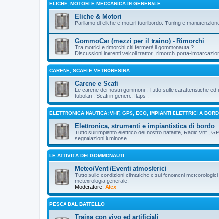
ELICHE, MOTORI E MECCANICA IN GENERALE
Eliche & Motori
Parliamo di eliche e motori fuoribordo. Tuning e manutenzion
GommoCar (mezzi per il traino) - Rimorchi
Tra motrici e rimorchi chi fermerà il gommonauta ?
Discussioni inerenti veicoli trattori, rimorchi porta-imbarcazio
CARENE, SCAFI E VETRORESINA
Carene e Scafi
Le carene dei nostri gommoni : Tutto sulle caratteristiche ed
tubolari , Scafi in genere, flaps .
ELETTRONICA NAUTICA: VHF, GPS, ECO, IMPIANTI ELETTRICI A BOR
Elettronica, strumenti e impiantistica di bordo
Tutto sull'impianto elettrico del nostro natante, Radio Vhf , G
segnalazioni luminose.
LE ATTIVITÀ DEI GOMMONAUTI
Meteo/Venti/Eventi atmosferici
Tutto sulle condizioni climatiche e sui fenomeni meteorologici 
meteorologia generale.
Moderatore:
Alex
PESCA DAL BATTELLO
Traina con vivo ed artificiali