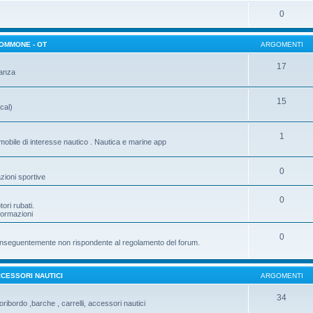
0
GOMMONE - OT
ARGOMENTI
17
tanza
15
cal)
1
mobile di interesse nautico . Nautica e marine app
0
zioni sportive
0
ori rubati.
nformazioni
0
e conseguentemente non rispondente al regolamento del forum.
CESSORI NAUTICI
ARGOMENTI
34
ribordo ,barche , carrelli, accessori nautici