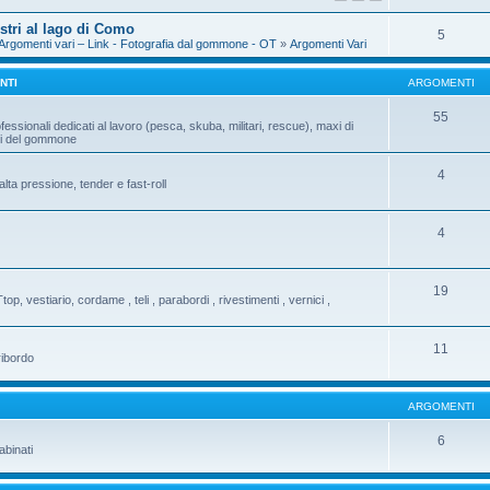
estri al lago di Como
5
 Argomenti vari – Link - Fotografia dal gommone - OT
»
Argomenti Vari
NTI
ARGOMENTI
55
fessionali dedicati al lavoro (pesca, skuba, militari, rescue), maxi di
ati del gommone
4
ta pressione, tender e fast-roll
4
19
Ttop, vestiario, cordame , teli , parabordi , rivestimenti , vernici ,
11
ribordo
ARGOMENTI
6
abinati