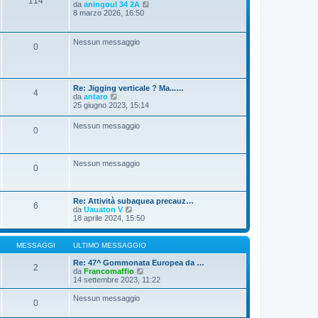
114
V
da
aningoul 34 2A
g
e
8 marzo 2026, 16:50
i
d
o
i
u
Nessun messaggio
0
l
t
i
m
o
Re: Jigging verticale ? Ma...…
m
4
V
da
antaro
e
e
25 giugno 2023, 15:14
s
d
s
i
a
Nessun messaggio
0
u
g
l
g
t
i
i
o
Nessun messaggio
m
0
o
m
e
s
Re: Attività subaquea precauz…
6
s
V
da
Uauaton V
a
e
18 aprile 2024, 15:50
g
d
g
i
i
u
MESSAGGI
ULTIMO MESSAGGIO
o
l
t
Re: 47^ Gommonata Europea da …
2
i
V
da
Francomaffio
m
e
14 settembre 2023, 11:22
o
d
m
i
Nessun messaggio
0
e
u
s
l