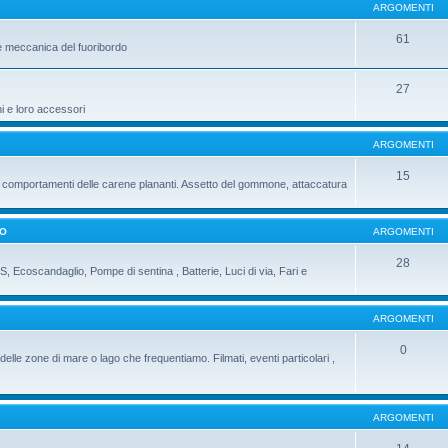
ARGOMENTI
61
e meccanica del fuoribordo
27
ni e loro accessori
ARGOMENTI
15
 i comportamenti delle carene plananti. Assetto del gommone, attaccatura
DO
ARGOMENTI
28
PS, Ecoscandaglio, Pompe di sentina , Batterie, Luci di via, Fari e
ARGOMENTI
0
delle zone di mare o lago che frequentiamo. Filmati, eventi particolari ,
ARGOMENTI