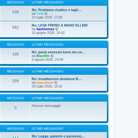
g
u
e
MESSAGGI
ULTIMO MESSAGGIO
g
l
s
i
t
s
Re: Problema cicalino e tagli…
539
o
V
i
a
da
Cesi
e
m
g
22 luglio 2026, 17:06
d
o
g
i
m
i
Re: LEVA FRENO A MANO ELLEBI
682
u
e
o
V
da
Saxthemax
l
s
e
10 giugno 2026, 18:42
t
s
d
i
a
i
m
g
u
MESSAGGI
ULTIMO MESSAGGIO
o
g
l
m
i
t
Re: pavia venessia bene ma no…
190
e
o
i
V
da
Blackfin
s
m
e
6 agosto 2026, 23:09
s
o
d
a
m
i
g
e
u
MESSAGGI
ULTIMO MESSAGGIO
g
s
l
i
s
t
Re: installazione deviatore B…
o
a
259
i
V
da
lupo.lesso
g
m
e
28 luglio 2026, 18:30
g
o
d
i
m
i
o
e
u
MESSAGGI
ULTIMO MESSAGGIO
s
l
s
t
Nessun messaggio
a
0
i
g
m
g
o
i
m
o
e
s
MESSAGGI
ULTIMO MESSAGGIO
s
a
Re: Legge, patente o permessi…
g