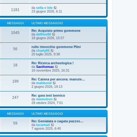
da
sella e lele
1181
23 giugno 2026, 6:11
MESSAGGI
ULTIMO MESSAGGIO
Re: Acquisto primo gommone
1045
V
da
delfino60
e
18 giugno 2026, 15:57
d
i
rullo rimorchio gommone Plini
56
u
V
da
charly65
l
e
20 luglio 2025, 9:38
t
d
i
i
Re: Ricerca archeologica !
m
18
u
V
da
Saxthemax
o
l
e
16 novembre 2025, 16:31
m
t
d
e
i
i
s
Re: Catena per ancora: manute…
m
199
u
s
V
da
mabbond
o
l
a
e
2 giugno 2026, 19:13
m
t
g
d
e
i
g
i
s
Re: gara test bernico
m
i
247
u
s
V
da
memobon
o
o
l
a
e
29 ottobre 2024, 7:01
m
t
g
d
e
i
g
i
s
m
i
u
MESSAGGI
ULTIMO MESSAGGIO
s
o
o
l
a
m
t
Re: Genialata o cagata pazzes…
g
59
e
V
i
da
lucamad
g
s
e
m
7 agosto 2025, 6:40
i
s
d
o
o
a
i
m