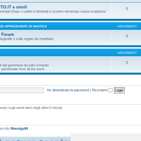
TO.IT e simili
0
 esempio Ebay o subito.it destinati a svanire nel tempo causa scadenza
 ED APPASSIONATI DI NAUTICA
ARGOMENTI
l Forum
6
otografie e sulle regole da rispettare
ARGOMENTI
0
ti del gommone da tutto il mondo
 passionate from all the word
Ho dimenticato la password
|
Ricordami
ato sugli utenti attivi negli ultimi 5 minuti)
iscritto
Maurigp84