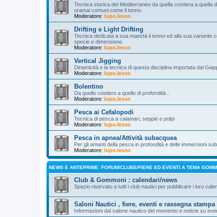
Tecnica storica del Mediterraneo da quella costiera a quella d’a
oramai comuni come il tonno.
Moderatore:
lupo.lesso
Drifting e Light Drifting
Tecnica dedicata a sua maestà il tonno ed alla sua variante c
specie e dimensione.
Moderatore:
lupo.lesso
Vertical Jigging
Dinamicità e la tecnica di questa disciplina importata dal Gia
Moderatore:
lupo.lesso
Bolentino
Da quello costiero a quello di profondità...
Moderatore:
lupo.lesso
Pesca ai Cefalopodi
Tecnica di pesca a calamari, seppie e polpi
Moderatore:
lupo.lesso
Pesca in apnea/Attività subacquea
Per gli amanti della pesca in profondità e delle immersioni s
Moderatore:
lupo.lesso
NEWS E ANTEPRIME: FORUM/CLUBS/FIERE ED EVENTI A TEMA GOM
Club & Gommoni : calendari/news
Spazio riservato a tutti i club nautici per pubblicare i loro cale
Saloni Nautici , fiere, eventi e rassegna stampa
Informazioni dal salone nautico del momento e notizie su even