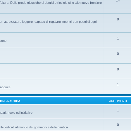
14
ltura. Dalle prede classiche di dentici e ricciole sino alle nuove frontiere
0
on attrezzature leggere, capace di regalare incontri con pesci di ogni
1
ppone
0
0
1
ubacquee
MONE/NAUTICA
ARGOMENTI
1
ndari, news ed iniziative
0
ti dedicati al mondo dei gommoni e della nautica