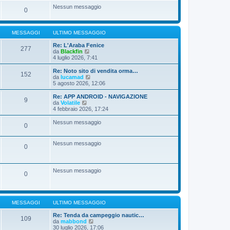
s
t
Nessun messaggio
a
i
0
g
m
g
o
i
m
o
MESSAGGI
ULTIMO MESSAGGIO
e
s
Re: L'Araba Fenice
s
277
V
da
Blackfin
a
e
4 luglio 2026, 7:41
g
d
g
i
i
Re: Noto sito di vendita orma…
152
u
V
o
da
lucamad
l
e
5 agosto 2026, 12:06
t
d
i
i
Re: APP ANDROID - NAVIGAZIONE
9
m
u
V
da
Volatile
o
l
e
4 febbraio 2026, 17:24
m
t
d
e
i
i
Nessun messaggio
s
0
m
u
s
o
l
a
m
t
Nessun messaggio
g
e
i
0
g
s
m
i
s
o
o
a
m
g
e
Nessun messaggio
0
g
s
i
s
o
a
g
g
MESSAGGI
ULTIMO MESSAGGIO
i
o
Re: Tenda da campeggio nautic…
109
V
da
mabbond
e
30 luglio 2026, 17:06