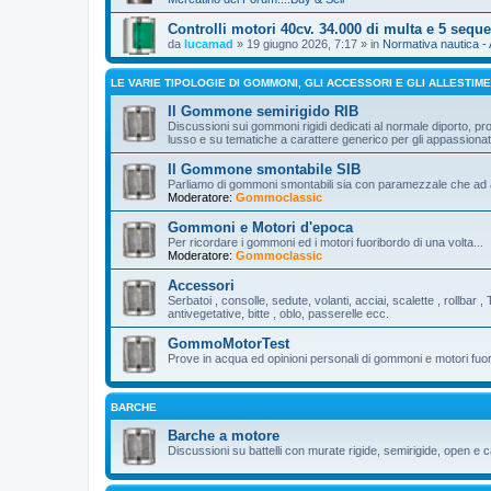
Controlli motori 40cv. 34.000 di multa e 5 sequ
da
lucamad
» 19 giugno 2026, 7:17 » in
Normativa nautica -
LE VARIE TIPOLOGIE DI GOMMONI, GLI ACCESSORI E GLI ALLESTIME
Il Gommone semirigido RIB
Discussioni sui gommoni rigidi dedicati al normale diporto, pro
lusso e su tematiche a carattere generico per gli appassion
Il Gommone smontabile SIB
Parliamo di gommoni smontabili sia con paramezzale che ad al
Moderatore:
Gommoclassic
Gommoni e Motori d'epoca
Per ricordare i gommoni ed i motori fuoribordo di una volta...
Moderatore:
Gommoclassic
Accessori
Serbatoi , consolle, sedute, volanti, acciai, scalette , rollbar , 
antivegetative, bitte , oblo, passerelle ecc.
GommoMotorTest
Prove in acqua ed opinioni personali di gommoni e motori fuo
BARCHE
Barche a motore
Discussioni su battelli con murate rigide, semirigide, open e c