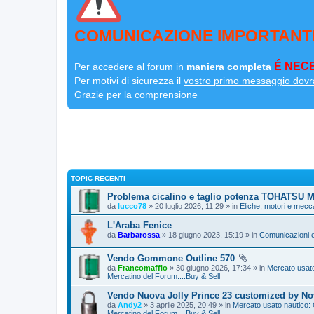
COMUNICAZIONE IMPORTANT
É NECE
Per accedere al forum in
maniera completa
Per motivi di sicurezza il
vostro primo messaggio dovr
Grazie per la comprensione
TOPIC RECENTI
Problema cicalino e taglio potenza TOHATSU 
da
lucco78
» 20 luglio 2026, 11:29 » in
Eliche, motori e mecc
L'Araba Fenice
da
Barbarossa
» 18 giugno 2023, 15:19 » in
Comunicazioni e
Vendo Gommone Outline 570
da
Francomaffio
» 30 giugno 2026, 17:34 » in
Mercato usato
Mercatino del Forum....Buy & Sell
Vendo Nuova Jolly Prince 23 customized by N
da
Andy2
» 3 aprile 2025, 20:49 » in
Mercato usato nautico:
Mercatino del Forum....Buy & Sell