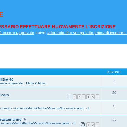
E
SSARIO EFFETTUARE NUOVAMENTE L'ISCRIZIONE
à essere approvato
quindi
attendete che venga fatto prima di inserirne a
RISPOSTE
MEGA 40
3
anica in generale
»
Eliche & Motori
50
 avvisi
1
2
3
4
5
6
0
 nautico: Gommoni/Motori/Barche/Rimorchi/Accessori nautici
»
Il
ovacarmarine
23
 Gommoni/Motori/Barche/Rimorchi/Accessori nautici
»
Il
1
2
3