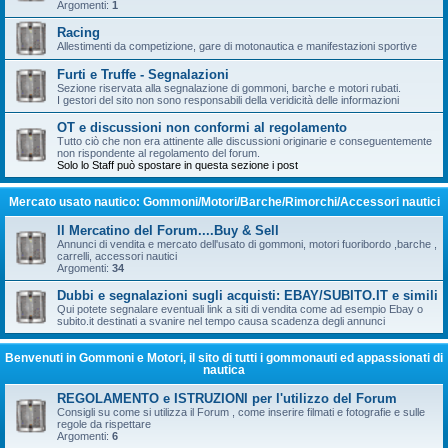
Argomenti:
1
Racing
Allestimenti da competizione, gare di motonautica e manifestazioni sportive
Furti e Truffe - Segnalazioni
Sezione riservata alla segnalazione di gommoni, barche e motori rubati.
I gestori del sito non sono responsabili della veridicità delle informazioni
OT e discussioni non conformi al regolamento
Tutto ciò che non era attinente alle discussioni originarie e conseguentemente
non rispondente al regolamento del forum.
Solo lo Staff può spostare in questa sezione i post
Mercato usato nautico: Gommoni/Motori/Barche/Rimorchi/Accessori nautici
Il Mercatino del Forum....Buy & Sell
Annunci di vendita e mercato dell'usato di gommoni, motori fuoribordo ,barche ,
carrelli, accessori nautici
Argomenti:
34
Dubbi e segnalazioni sugli acquisti: EBAY/SUBITO.IT e simili
Qui potete segnalare eventuali link a siti di vendita come ad esempio Ebay o
subito.it destinati a svanire nel tempo causa scadenza degli annunci
Benvenuti in Gommoni e Motori, il sito di tutti i gommonauti ed appassionati di
nautica
REGOLAMENTO e ISTRUZIONI per l'utilizzo del Forum
Consigli su come si utilizza il Forum , come inserire filmati e fotografie e sulle
regole da rispettare
Argomenti:
6