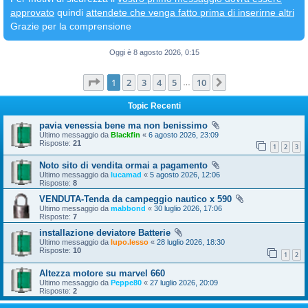
approvato
quindi
attendete che venga fatto prima di inserirne altri
Grazie per la comprensione
Oggi è 8 agosto 2026, 0:15
Pagina
1
di
10
1
2
3
4
5
10
Prossimo
…
Topic Recenti
pavia venessia bene ma non benissimo
Ultimo messaggio da
Blackfin
«
6 agosto 2026, 23:09
Risposte:
21
1
2
3
Noto sito di vendita ormai a pagamento
Ultimo messaggio da
lucamad
«
5 agosto 2026, 12:06
Risposte:
8
VENDUTA-Tenda da campeggio nautico x 590
Ultimo messaggio da
mabbond
«
30 luglio 2026, 17:06
Risposte:
7
installazione deviatore Batterie
Ultimo messaggio da
lupo.lesso
«
28 luglio 2026, 18:30
Risposte:
10
1
2
Altezza motore su marvel 660
Ultimo messaggio da
Peppe80
«
27 luglio 2026, 20:09
Risposte:
2