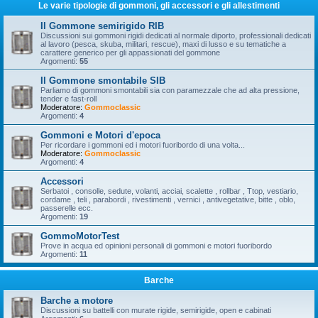
Le varie tipologie di gommoni, gli accessori e gli allestimenti
Il Gommone semirigido RIB
Discussioni sui gommoni rigidi dedicati al normale diporto, professionali dedicati
al lavoro (pesca, skuba, militari, rescue), maxi di lusso e su tematiche a
carattere generico per gli appassionati del gommone
Argomenti:
55
Il Gommone smontabile SIB
Parliamo di gommoni smontabili sia con paramezzale che ad alta pressione,
tender e fast-roll
Moderatore:
Gommoclassic
Argomenti:
4
Gommoni e Motori d'epoca
Per ricordare i gommoni ed i motori fuoribordo di una volta...
Moderatore:
Gommoclassic
Argomenti:
4
Accessori
Serbatoi , consolle, sedute, volanti, acciai, scalette , rollbar , Ttop, vestiario,
cordame , teli , parabordi , rivestimenti , vernici , antivegetative, bitte , oblo,
passerelle ecc.
Argomenti:
19
GommoMotorTest
Prove in acqua ed opinioni personali di gommoni e motori fuoribordo
Argomenti:
11
Barche
Barche a motore
Discussioni su battelli con murate rigide, semirigide, open e cabinati