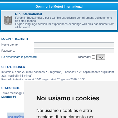
Gommoni e Motori International
Rib International
Forum in lingua inglese per scambio esperienze con gli amanti del gommone
da tutto il mondo
English-language section for experiences exchange with rib's passionate from
all the word
LOGIN
•
ISCRIVITI
Nome utente:
Password:
Ho dimenticato la password
Ricordami
CHI C’È IN LINEA
In totale ci sono
25
utenti connessi : 2 registrati, 0 nascosti e 23 ospiti (basato sugli utenti
attivi negli ultimi 5 minuti)
Record di utenti connessi:
1301
registrato il 20 giugno 2026, 18:35
STATISTICHE
Totale messaggi
6623
• Totale argomenti
397
• Totale iscritti
517
• Ultimo iscritto
Noi usiamo i cookies
Maurigp84
Noi usiamo i cookies e altre
tecniche di tracciamento per