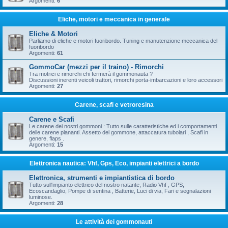
Argomenti:
6
Eliche, motori e meccanica in generale
Eliche & Motori
Parliamo di eliche e motori fuoribordo. Tuning e manutenzione meccanica del
fuoribordo
Argomenti:
61
GommoCar (mezzi per il traino) - Rimorchi
Tra motrici e rimorchi chi fermerà il gommonauta ?
Discussioni inerenti veicoli trattori, rimorchi porta-imbarcazioni e loro accessori
Argomenti:
27
Carene, scafi e vetroresina
Carene e Scafi
Le carene dei nostri gommoni : Tutto sulle caratteristiche ed i comportamenti
delle carene plananti. Assetto del gommone, attaccatura tubolari , Scafi in
genere, flaps .
Argomenti:
15
Elettronica nautica: Vhf, Gps, Eco, impianti elettrici a bordo
Elettronica, strumenti e impiantistica di bordo
Tutto sull'impianto elettrico del nostro natante, Radio Vhf , GPS,
Ecoscandaglio, Pompe di sentina , Batterie, Luci di via, Fari e segnalazioni
luminose.
Argomenti:
28
Le attività dei gommonauti