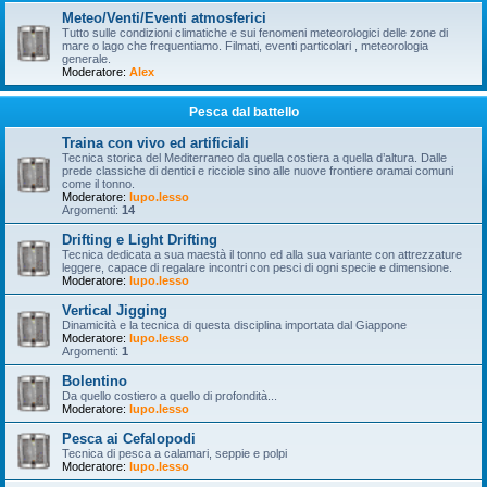
Meteo/Venti/Eventi atmosferici
Tutto sulle condizioni climatiche e sui fenomeni meteorologici delle zone di
mare o lago che frequentiamo. Filmati, eventi particolari , meteorologia
generale.
Moderatore:
Alex
Pesca dal battello
Traina con vivo ed artificiali
Tecnica storica del Mediterraneo da quella costiera a quella d’altura. Dalle
prede classiche di dentici e ricciole sino alle nuove frontiere oramai comuni
come il tonno.
Moderatore:
lupo.lesso
Argomenti:
14
Drifting e Light Drifting
Tecnica dedicata a sua maestà il tonno ed alla sua variante con attrezzature
leggere, capace di regalare incontri con pesci di ogni specie e dimensione.
Moderatore:
lupo.lesso
Vertical Jigging
Dinamicità e la tecnica di questa disciplina importata dal Giappone
Moderatore:
lupo.lesso
Argomenti:
1
Bolentino
Da quello costiero a quello di profondità...
Moderatore:
lupo.lesso
Pesca ai Cefalopodi
Tecnica di pesca a calamari, seppie e polpi
Moderatore:
lupo.lesso