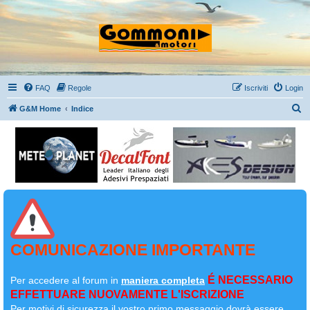
FAQ
Regole
Iscriviti
Login
C
G&M Home
Indice
e
r
c
a
COMUNICAZIONE IMPORTANTE
É NECESSARIO
Per accedere al forum in
maniera completa
EFFETTUARE NUOVAMENTE L'ISCRIZIONE
Per motivi di sicurezza il
vostro primo messaggio dovrà essere