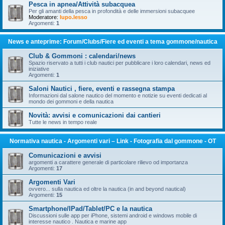
Pesca in apnea/Attività subacquea
Per gli amanti della pesca in profondità e delle immersioni subacquee
Moderatore:
lupo.lesso
Argomenti:
1
News e anteprime: Forum/Clubs/Fiere ed eventi a tema gommone/nautica
Club & Gommoni : calendari/news
Spazio riservato a tutti i club nautici per pubblicare i loro calendari, news ed
iniziative
Argomenti:
1
Saloni Nautici , fiere, eventi e rassegna stampa
Informazioni dal salone nautico del momento e notizie su eventi dedicati al
mondo dei gommoni e della nautica
Novità: avvisi e comunicazioni dai cantieri
Tutte le news in tempo reale
Normativa nautica - Argomenti vari – Link - Fotografia dal gommone - OT
Comunicazioni e avvisi
argomenti a carattere generale di particolare rilievo od importanza
Argomenti:
17
Argomenti Vari
ovvero... sulla nautica ed oltre la nautica (in and beyond nautical)
Argomenti:
15
Smartphone/IPad/Tablet/PC e la nautica
Discussioni sulle app per iPhone, sistemi android e windows mobile di
interesse nautico . Nautica e marine app