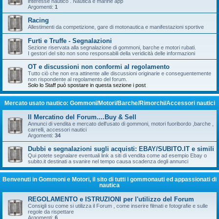
interesse nautico . Nautica e marine app
Argomenti:
1
Racing
Allestimenti da competizione, gare di motonautica e manifestazioni sportive
Furti e Truffe - Segnalazioni
Sezione riservata alla segnalazione di gommoni, barche e motori rubati.
I gestori del sito non sono responsabili della veridicità delle informazioni
OT e discussioni non conformi al regolamento
Tutto ciò che non era attinente alle discussioni originarie e conseguentemente
non rispondente al regolamento del forum.
Solo lo Staff può spostare in questa sezione i post
Mercato usato nautico: Gommoni/Motori/Barche/Rimorchi/Accessori nautici
Il Mercatino del Forum....Buy & Sell
Annunci di vendita e mercato dell'usato di gommoni, motori fuoribordo ,barche ,
carrelli, accessori nautici
Argomenti:
34
Dubbi e segnalazioni sugli acquisti: EBAY/SUBITO.IT e simili
Qui potete segnalare eventuali link a siti di vendita come ad esempio Ebay o
subito.it destinati a svanire nel tempo causa scadenza degli annunci
Benvenuti in Gommoni e Motori, il sito di tutti i gommonauti ed appassionati di
nautica
REGOLAMENTO e ISTRUZIONI per l'utilizzo del Forum
Consigli su come si utilizza il Forum , come inserire filmati e fotografie e sulle
regole da rispettare
Argomenti:
6