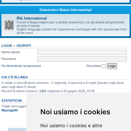
Gommoni e Motori International
Rib International
Forum in lingua inglese per scambio esperienze con gli amanti del gommone
da tutto il mondo
English-language section for experiences exchange with rib's passionate from
all the word
LOGIN
•
ISCRIVITI
Nome utente:
Password:
Ho dimenticato la password
Ricordami
CHI C’È IN LINEA
In totale ci sono
8
utenti connessi : 2 registrati, 0 nascosti e 6 ospiti (basato sugli utenti
attivi negli ultimi 5 minuti)
Record di utenti connessi:
1301
registrato il 20 giugno 2026, 18:35
STATISTICHE
Totale messaggi
6627
• Totale argomenti
397
• Totale iscritti
517
• Ultimo iscritto
Noi usiamo i cookies
Maurigp84
Noi usiamo i cookies e altre