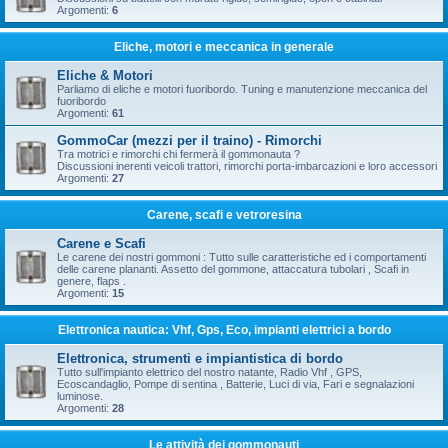
Argomenti:
6
Eliche, motori e meccanica in generale
Eliche & Motori
Parliamo di eliche e motori fuoribordo. Tuning e manutenzione meccanica del
fuoribordo
Argomenti:
61
GommoCar (mezzi per il traino) - Rimorchi
Tra motrici e rimorchi chi fermerà il gommonauta ?
Discussioni inerenti veicoli trattori, rimorchi porta-imbarcazioni e loro accessori
Argomenti:
27
Carene, scafi e vetroresina
Carene e Scafi
Le carene dei nostri gommoni : Tutto sulle caratteristiche ed i comportamenti
delle carene plananti. Assetto del gommone, attaccatura tubolari , Scafi in
genere, flaps .
Argomenti:
15
Elettronica nautica: Vhf, Gps, Eco, impianti elettrici a bordo
Elettronica, strumenti e impiantistica di bordo
Tutto sull'impianto elettrico del nostro natante, Radio Vhf , GPS,
Ecoscandaglio, Pompe di sentina , Batterie, Luci di via, Fari e segnalazioni
luminose.
Argomenti:
28
Le attività dei gommonauti