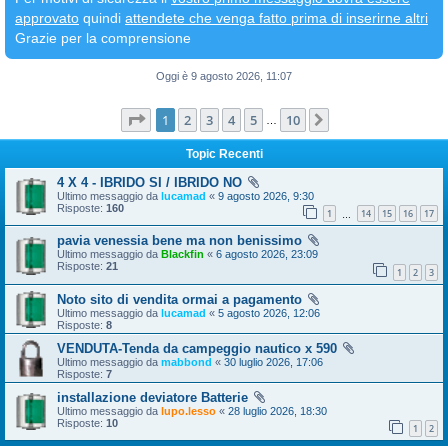
approvato
quindi
attendete che venga fatto prima di inserirne altri
Grazie per la comprensione
Oggi è 9 agosto 2026, 11:07
Pagina
1
di
10
1
2
3
4
5
10
Prossimo
…
Topic Recenti
4 X 4 - IBRIDO SI / IBRIDO NO
Ultimo messaggio da
lucamad
«
9 agosto 2026, 9:30
Risposte:
160
1
14
15
16
17
…
pavia venessia bene ma non benissimo
Ultimo messaggio da
Blackfin
«
6 agosto 2026, 23:09
Risposte:
21
1
2
3
Noto sito di vendita ormai a pagamento
Ultimo messaggio da
lucamad
«
5 agosto 2026, 12:06
Risposte:
8
VENDUTA-Tenda da campeggio nautico x 590
Ultimo messaggio da
mabbond
«
30 luglio 2026, 17:06
Risposte:
7
installazione deviatore Batterie
Ultimo messaggio da
lupo.lesso
«
28 luglio 2026, 18:30
Risposte:
10
1
2