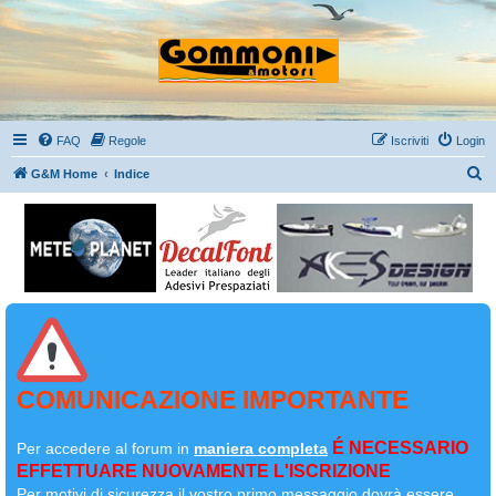
FAQ
Regole
Iscriviti
Login
C
G&M Home
Indice
e
r
c
a
COMUNICAZIONE IMPORTANTE
É NECESSARIO
Per accedere al forum in
maniera completa
EFFETTUARE NUOVAMENTE L'ISCRIZIONE
Per motivi di sicurezza il
vostro primo messaggio dovrà essere