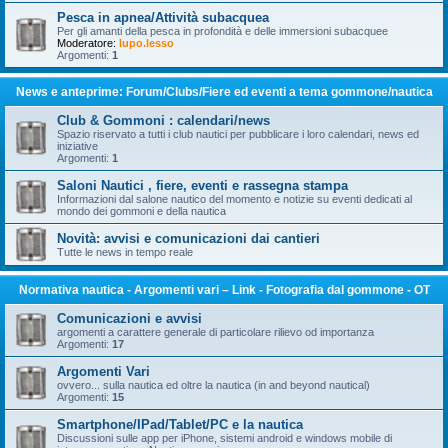
Pesca in apnea/Attività subacquea
Per gli amanti della pesca in profondità e delle immersioni subacquee
Moderatore:
lupo.lesso
Argomenti:
1
News e anteprime: Forum/Clubs/Fiere ed eventi a tema gommone/nautica
Club & Gommoni : calendari/news
Spazio riservato a tutti i club nautici per pubblicare i loro calendari, news ed
iniziative
Argomenti:
1
Saloni Nautici , fiere, eventi e rassegna stampa
Informazioni dal salone nautico del momento e notizie su eventi dedicati al
mondo dei gommoni e della nautica
Novità: avvisi e comunicazioni dai cantieri
Tutte le news in tempo reale
Normativa nautica - Argomenti vari – Link - Fotografia dal gommone - OT
Comunicazioni e avvisi
argomenti a carattere generale di particolare rilievo od importanza
Argomenti:
17
Argomenti Vari
ovvero... sulla nautica ed oltre la nautica (in and beyond nautical)
Argomenti:
15
Smartphone/IPad/Tablet/PC e la nautica
Discussioni sulle app per iPhone, sistemi android e windows mobile di