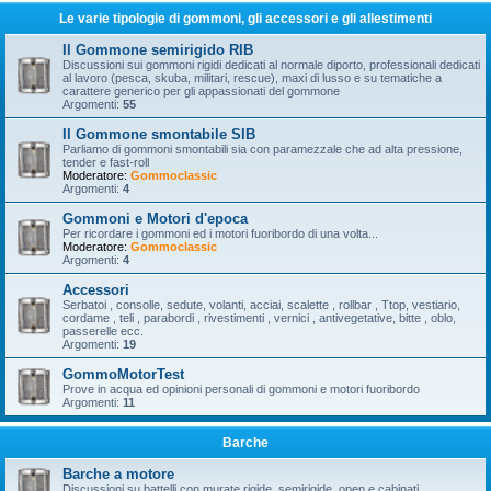
Le varie tipologie di gommoni, gli accessori e gli allestimenti
Il Gommone semirigido RIB
Discussioni sui gommoni rigidi dedicati al normale diporto, professionali dedicati
al lavoro (pesca, skuba, militari, rescue), maxi di lusso e su tematiche a
carattere generico per gli appassionati del gommone
Argomenti:
55
Il Gommone smontabile SIB
Parliamo di gommoni smontabili sia con paramezzale che ad alta pressione,
tender e fast-roll
Moderatore:
Gommoclassic
Argomenti:
4
Gommoni e Motori d'epoca
Per ricordare i gommoni ed i motori fuoribordo di una volta...
Moderatore:
Gommoclassic
Argomenti:
4
Accessori
Serbatoi , consolle, sedute, volanti, acciai, scalette , rollbar , Ttop, vestiario,
cordame , teli , parabordi , rivestimenti , vernici , antivegetative, bitte , oblo,
passerelle ecc.
Argomenti:
19
GommoMotorTest
Prove in acqua ed opinioni personali di gommoni e motori fuoribordo
Argomenti:
11
Barche
Barche a motore
Discussioni su battelli con murate rigide, semirigide, open e cabinati