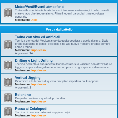
Meteo/Venti/Eventi atmosferici
Tutto sulle condizioni climatiche e sui fenomeni meteorologici delle zone di
mare o lago che frequentiamo. Filmati, eventi particolari , meteorologia
generale.
Moderatore:
Alex
Pesca dal battello
Traina con vivo ed artificiali
Tecnica storica del Mediterraneo da quella costiera a quella d’altura. Dalle
prede classiche di dentici e ricciole sino alle nuove frontiere oramai comuni
come il tonno.
Moderatore:
lupo.lesso
Argomenti:
14
Drifting e Light Drifting
Tecnica dedicata a sua maestà il tonno ed alla sua variante con attrezzature
leggere, capace di regalare incontri con pesci di ogni specie e dimensione.
Moderatore:
lupo.lesso
Vertical Jigging
Dinamicità e la tecnica di questa disciplina importata dal Giappone
Moderatore:
lupo.lesso
Argomenti:
1
Bolentino
Da quello costiero a quello di profondità...
Moderatore:
lupo.lesso
Pesca ai Cefalopodi
Tecnica di pesca a calamari, seppie e polpi
Moderatore:
lupo.lesso