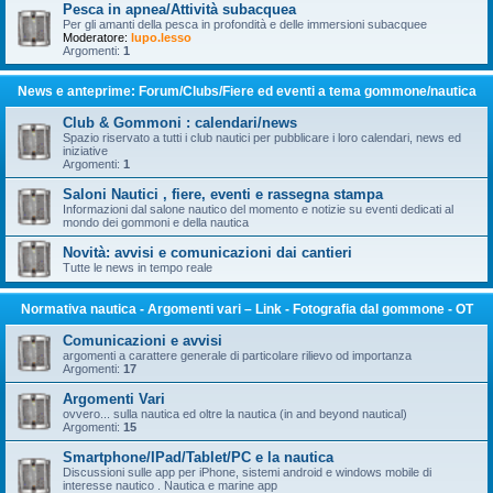
Pesca in apnea/Attività subacquea
Per gli amanti della pesca in profondità e delle immersioni subacquee
Moderatore:
lupo.lesso
Argomenti:
1
News e anteprime: Forum/Clubs/Fiere ed eventi a tema gommone/nautica
Club & Gommoni : calendari/news
Spazio riservato a tutti i club nautici per pubblicare i loro calendari, news ed
iniziative
Argomenti:
1
Saloni Nautici , fiere, eventi e rassegna stampa
Informazioni dal salone nautico del momento e notizie su eventi dedicati al
mondo dei gommoni e della nautica
Novità: avvisi e comunicazioni dai cantieri
Tutte le news in tempo reale
Normativa nautica - Argomenti vari – Link - Fotografia dal gommone - OT
Comunicazioni e avvisi
argomenti a carattere generale di particolare rilievo od importanza
Argomenti:
17
Argomenti Vari
ovvero... sulla nautica ed oltre la nautica (in and beyond nautical)
Argomenti:
15
Smartphone/IPad/Tablet/PC e la nautica
Discussioni sulle app per iPhone, sistemi android e windows mobile di
interesse nautico . Nautica e marine app