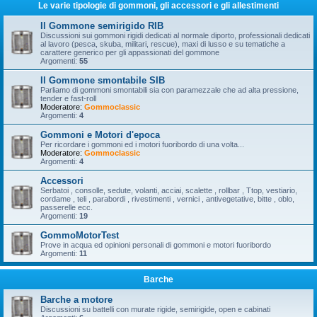
Le varie tipologie di gommoni, gli accessori e gli allestimenti
Il Gommone semirigido RIB
Discussioni sui gommoni rigidi dedicati al normale diporto, professionali dedicati
al lavoro (pesca, skuba, militari, rescue), maxi di lusso e su tematiche a
carattere generico per gli appassionati del gommone
Argomenti:
55
Il Gommone smontabile SIB
Parliamo di gommoni smontabili sia con paramezzale che ad alta pressione,
tender e fast-roll
Moderatore:
Gommoclassic
Argomenti:
4
Gommoni e Motori d'epoca
Per ricordare i gommoni ed i motori fuoribordo di una volta...
Moderatore:
Gommoclassic
Argomenti:
4
Accessori
Serbatoi , consolle, sedute, volanti, acciai, scalette , rollbar , Ttop, vestiario,
cordame , teli , parabordi , rivestimenti , vernici , antivegetative, bitte , oblo,
passerelle ecc.
Argomenti:
19
GommoMotorTest
Prove in acqua ed opinioni personali di gommoni e motori fuoribordo
Argomenti:
11
Barche
Barche a motore
Discussioni su battelli con murate rigide, semirigide, open e cabinati