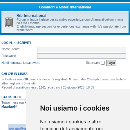
Gommoni e Motori International
Rib International
Forum in lingua inglese per scambio esperienze con gli amanti del gommone
da tutto il mondo
English-language section for experiences exchange with rib's passionate from
all the word
LOGIN
•
ISCRIVITI
Nome utente:
Password:
Ho dimenticato la password
Ricordami
CHI C’È IN LINEA
In totale ci sono
28
utenti connessi : 2 registrati, 0 nascosti e 26 ospiti (basato sugli utenti
attivi negli ultimi 5 minuti)
Record di utenti connessi:
1301
registrato il 20 giugno 2026, 18:35
STATISTICHE
Totale messaggi
6617
• Totale argomenti
396
• Totale iscritti
517
• Ultimo iscritto
Noi usiamo i cookies
Maurigp84
Noi usiamo i cookies e altre
tecniche di tracciamento per