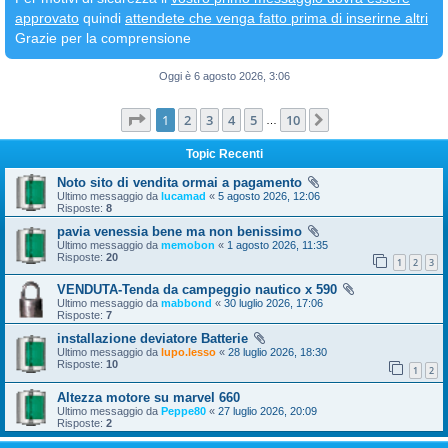
approvato
quindi
attendete che venga fatto prima di inserirne altri
Grazie per la comprensione
Oggi è 6 agosto 2026, 3:06
Pagina
1
di
10
1
2
3
4
5
10
Prossimo
…
Topic Recenti
Noto sito di vendita ormai a pagamento
Ultimo messaggio da
lucamad
«
5 agosto 2026, 12:06
Risposte:
8
pavia venessia bene ma non benissimo
Ultimo messaggio da
memobon
«
1 agosto 2026, 11:35
Risposte:
20
1
2
3
VENDUTA-Tenda da campeggio nautico x 590
Ultimo messaggio da
mabbond
«
30 luglio 2026, 17:06
Risposte:
7
installazione deviatore Batterie
Ultimo messaggio da
lupo.lesso
«
28 luglio 2026, 18:30
Risposte:
10
1
2
Altezza motore su marvel 660
Ultimo messaggio da
Peppe80
«
27 luglio 2026, 20:09
Risposte:
2