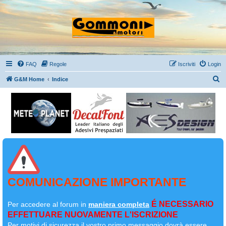
FAQ
Regole
Iscriviti
Login
C
G&M Home
Indice
e
r
c
a
COMUNICAZIONE IMPORTANTE
É NECESSARIO
Per accedere al forum in
maniera completa
EFFETTUARE NUOVAMENTE L'ISCRIZIONE
Per motivi di sicurezza il
vostro primo messaggio dovrà essere