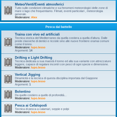
Meteo/Venti/Eventi atmosferici
Tutto sulle condizioni climatiche e sui fenomeni meteorologici delle zone di
mare o lago che frequentiamo. Filmati, eventi particolari , meteorologia
generale.
Moderatore:
Alex
Pesca dal battello
Traina con vivo ed artificiali
Tecnica storica del Mediterraneo da quella costiera a quella d’altura. Dalle
prede classiche di dentici e ricciole sino alle nuove frontiere oramai comuni
come il tonno.
Moderatore:
lupo.lesso
Argomenti:
14
Drifting e Light Drifting
Tecnica dedicata a sua maestà il tonno ed alla sua variante con attrezzature
leggere, capace di regalare incontri con pesci di ogni specie e dimensione.
Moderatore:
lupo.lesso
Vertical Jigging
Dinamicità e la tecnica di questa disciplina importata dal Giappone
Moderatore:
lupo.lesso
Argomenti:
1
Bolentino
Da quello costiero a quello di profondità...
Moderatore:
lupo.lesso
Pesca ai Cefalopodi
Tecnica di pesca a calamari, seppie e polpi
Moderatore:
lupo.lesso