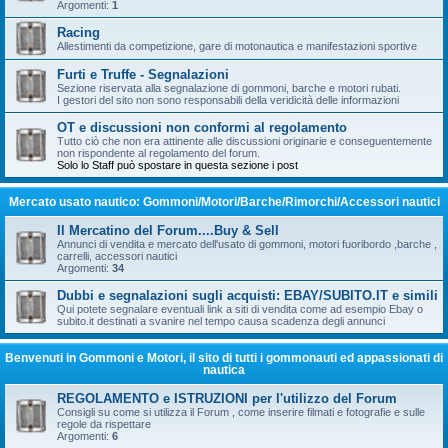
Argomenti:
1
Racing
Allestimenti da competizione, gare di motonautica e manifestazioni sportive
Furti e Truffe - Segnalazioni
Sezione riservata alla segnalazione di gommoni, barche e motori rubati.
I gestori del sito non sono responsabili della veridicità delle informazioni
OT e discussioni non conformi al regolamento
Tutto ciò che non era attinente alle discussioni originarie e conseguentemente
non rispondente al regolamento del forum.
Solo lo Staff può spostare in questa sezione i post
Mercato usato nautico: Gommoni/Motori/Barche/Rimorchi/Accessori nautici
Il Mercatino del Forum....Buy & Sell
Annunci di vendita e mercato dell'usato di gommoni, motori fuoribordo ,barche ,
carrelli, accessori nautici
Argomenti:
34
Dubbi e segnalazioni sugli acquisti: EBAY/SUBITO.IT e simili
Qui potete segnalare eventuali link a siti di vendita come ad esempio Ebay o
subito.it destinati a svanire nel tempo causa scadenza degli annunci
Benvenuti in Gommoni e Motori, il sito di tutti i gommonauti ed appassionati di
nautica
REGOLAMENTO e ISTRUZIONI per l'utilizzo del Forum
Consigli su come si utilizza il Forum , come inserire filmati e fotografie e sulle
regole da rispettare
Argomenti:
6