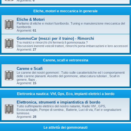
Argomenti:
6
Eliche, motori e meccanica in generale
Eliche & Motori
Parliamo di eliche e motori fuoribordo. Tuning e manutenzione meccanica del
fuoribordo
Argomenti:
61
GommoCar (mezzi per il traino) - Rimorchi
Tra motrici e rimorchi chi fermerà il gommonauta ?
Discussioni inerenti veicoli trattori, rimorchi porta-imbarcazioni e loro accessori
Argomenti:
27
Carene, scafi e vetroresina
Carene e Scafi
Le carene dei nostri gommoni : Tutto sulle caratteristiche ed i comportamenti
delle carene plananti. Assetto del gommone, attaccatura tubolari , Scafi in
genere, flaps .
Argomenti:
15
Elettronica nautica: Vhf, Gps, Eco, impianti elettrici a bordo
Elettronica, strumenti e impiantistica di bordo
Tutto sull'impianto elettrico del nostro natante, Radio Vhf , GPS,
Ecoscandaglio, Pompe di sentina , Batterie, Luci di via, Fari e segnalazioni
luminose.
Argomenti:
28
Le attività dei gommonauti