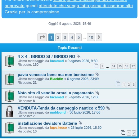
approvato
quindi
attendete che venga fatto prima di inserirne altri
Grazie per la comprensione
Oggi è 9 agosto 2026, 15:46
Pagina
1
di
10
1
2
3
4
5
10
Prossimo
…
Topic Recenti
4 X 4 - IBRIDO SI / IBRIDO NO
Ultimo messaggio da
lucamad
«
9 agosto 2026, 9:30
Risposte:
160
1
14
15
16
17
…
pavia venessia bene ma non benissimo
Ultimo messaggio da
Blackfin
«
6 agosto 2026, 23:09
Risposte:
21
1
2
3
Noto sito di vendita ormai a pagamento
Ultimo messaggio da
lucamad
«
5 agosto 2026, 12:06
Risposte:
8
VENDUTA-Tenda da campeggio nautico x 590
Ultimo messaggio da
mabbond
«
30 luglio 2026, 17:06
Risposte:
7
installazione deviatore Batterie
Ultimo messaggio da
lupo.lesso
«
28 luglio 2026, 18:30
Risposte:
10
1
2