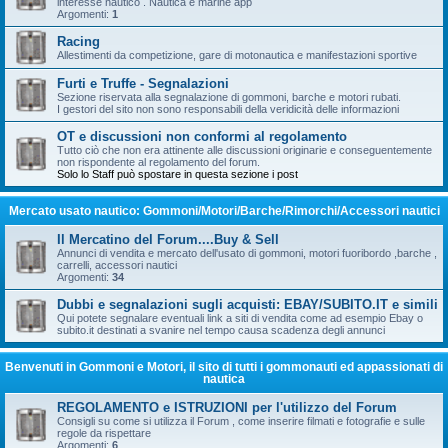
interesse nautico . Nautica e marine app
Argomenti:
1
Racing
Allestimenti da competizione, gare di motonautica e manifestazioni sportive
Furti e Truffe - Segnalazioni
Sezione riservata alla segnalazione di gommoni, barche e motori rubati.
I gestori del sito non sono responsabili della veridicità delle informazioni
OT e discussioni non conformi al regolamento
Tutto ciò che non era attinente alle discussioni originarie e conseguentemente
non rispondente al regolamento del forum.
Solo lo Staff può spostare in questa sezione i post
Mercato usato nautico: Gommoni/Motori/Barche/Rimorchi/Accessori nautici
Il Mercatino del Forum....Buy & Sell
Annunci di vendita e mercato dell'usato di gommoni, motori fuoribordo ,barche ,
carrelli, accessori nautici
Argomenti:
34
Dubbi e segnalazioni sugli acquisti: EBAY/SUBITO.IT e simili
Qui potete segnalare eventuali link a siti di vendita come ad esempio Ebay o
subito.it destinati a svanire nel tempo causa scadenza degli annunci
Benvenuti in Gommoni e Motori, il sito di tutti i gommonauti ed appassionati di
nautica
REGOLAMENTO e ISTRUZIONI per l'utilizzo del Forum
Consigli su come si utilizza il Forum , come inserire filmati e fotografie e sulle
regole da rispettare
Argomenti:
6