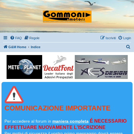
FAQ
Regole
Iscriviti
Login
C
G&M Home
Indice
e
r
c
a
COMUNICAZIONE IMPORTANTE
É NECESSARIO
Per accedere al forum in
maniera completa
EFFETTUARE NUOVAMENTE L'ISCRIZIONE
Per motivi di sicurezza il
vostro primo messaggio dovrà essere