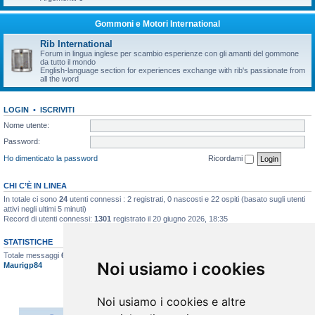
Gommoni e Motori International
Rib International
Forum in lingua inglese per scambio esperienze con gli amanti del gommone
da tutto il mondo
English-language section for experiences exchange with rib's passionate from
all the word
LOGIN
•
ISCRIVITI
Nome utente:
Password:
Ho dimenticato la password
Ricordami
CHI C’È IN LINEA
In totale ci sono
24
utenti connessi : 2 registrati, 0 nascosti e 22 ospiti (basato sugli utenti
attivi negli ultimi 5 minuti)
Record di utenti connessi:
1301
registrato il 20 giugno 2026, 18:35
STATISTICHE
Totale messaggi
6627
• Totale argomenti
397
• Totale iscritti
517
• Ultimo iscritto
Noi usiamo i cookies
Maurigp84
Noi usiamo i cookies e altre