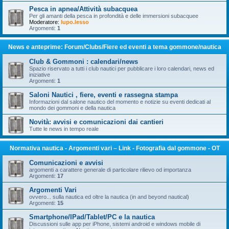
Pesca in apnea/Attività subacquea
Per gli amanti della pesca in profondità e delle immersioni subacquee
Moderatore:
lupo.lesso
Argomenti:
1
News e anteprime: Forum/Clubs/Fiere ed eventi a tema gommone/nautica
Club & Gommoni : calendari/news
Spazio riservato a tutti i club nautici per pubblicare i loro calendari, news ed
iniziative
Argomenti:
1
Saloni Nautici , fiere, eventi e rassegna stampa
Informazioni dal salone nautico del momento e notizie su eventi dedicati al
mondo dei gommoni e della nautica
Novità: avvisi e comunicazioni dai cantieri
Tutte le news in tempo reale
Normativa nautica - Argomenti vari – Link - Fotografia dal gommone - OT
Comunicazioni e avvisi
argomenti a carattere generale di particolare rilievo od importanza
Argomenti:
17
Argomenti Vari
ovvero... sulla nautica ed oltre la nautica (in and beyond nautical)
Argomenti:
15
Smartphone/IPad/Tablet/PC e la nautica
Discussioni sulle app per iPhone, sistemi android e windows mobile di