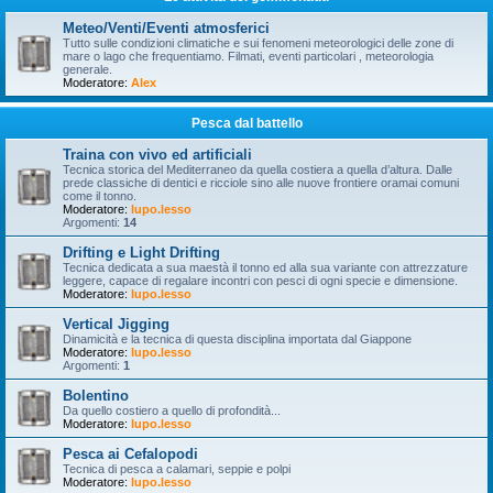
Meteo/Venti/Eventi atmosferici
Tutto sulle condizioni climatiche e sui fenomeni meteorologici delle zone di
mare o lago che frequentiamo. Filmati, eventi particolari , meteorologia
generale.
Moderatore:
Alex
Pesca dal battello
Traina con vivo ed artificiali
Tecnica storica del Mediterraneo da quella costiera a quella d’altura. Dalle
prede classiche di dentici e ricciole sino alle nuove frontiere oramai comuni
come il tonno.
Moderatore:
lupo.lesso
Argomenti:
14
Drifting e Light Drifting
Tecnica dedicata a sua maestà il tonno ed alla sua variante con attrezzature
leggere, capace di regalare incontri con pesci di ogni specie e dimensione.
Moderatore:
lupo.lesso
Vertical Jigging
Dinamicità e la tecnica di questa disciplina importata dal Giappone
Moderatore:
lupo.lesso
Argomenti:
1
Bolentino
Da quello costiero a quello di profondità...
Moderatore:
lupo.lesso
Pesca ai Cefalopodi
Tecnica di pesca a calamari, seppie e polpi
Moderatore:
lupo.lesso