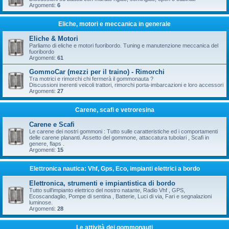
Argomenti:
6
Eliche, motori e meccanica in generale
Eliche & Motori
Parliamo di eliche e motori fuoribordo. Tuning e manutenzione meccanica del
fuoribordo
Argomenti:
61
GommoCar (mezzi per il traino) - Rimorchi
Tra motrici e rimorchi chi fermerà il gommonauta ?
Discussioni inerenti veicoli trattori, rimorchi porta-imbarcazioni e loro accessori
Argomenti:
27
Carene, scafi e vetroresina
Carene e Scafi
Le carene dei nostri gommoni : Tutto sulle caratteristiche ed i comportamenti
delle carene plananti. Assetto del gommone, attaccatura tubolari , Scafi in
genere, flaps .
Argomenti:
15
Elettronica nautica: Vhf, Gps, Eco, impianti elettrici a bordo
Elettronica, strumenti e impiantistica di bordo
Tutto sull'impianto elettrico del nostro natante, Radio Vhf , GPS,
Ecoscandaglio, Pompe di sentina , Batterie, Luci di via, Fari e segnalazioni
luminose.
Argomenti:
28
Le attività dei gommonauti