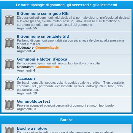
Le varie tipologie di gommoni, gli accessori e gli allestimenti
Il Gommone semirigido RIB
Discussioni sui gommoni rigidi dedicati al normale diporto, professionali dedicati
al lavoro (pesca, skuba, militari, rescue), maxi di lusso e su tematiche a
carattere generico per gli appassionati del gommone
Argomenti:
55
Il Gommone smontabile SIB
Parliamo di gommoni smontabili sia con paramezzale che ad alta pressione,
tender e fast-roll
Moderatore:
Gommoclassic
Argomenti:
4
Gommoni e Motori d'epoca
Per ricordare i gommoni ed i motori fuoribordo di una volta...
Moderatore:
Gommoclassic
Argomenti:
4
Accessori
Serbatoi , consolle, sedute, volanti, acciai, scalette , rollbar , Ttop, vestiario,
cordame , teli , parabordi , rivestimenti , vernici , antivegetative, bitte , oblo,
passerelle ecc.
Argomenti:
19
GommoMotorTest
Prove in acqua ed opinioni personali di gommoni e motori fuoribordo
Argomenti:
11
Barche
Barche a motore
Discussioni su battelli con murate rigide, semirigide, open e cabinati