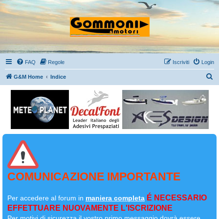
FAQ
Regole
Iscriviti
Login
C
G&M Home
Indice
e
r
c
a
COMUNICAZIONE IMPORTANTE
É NECESSARIO
Per accedere al forum in
maniera completa
EFFETTUARE NUOVAMENTE L'ISCRIZIONE
Per motivi di sicurezza il
vostro primo messaggio dovrà essere