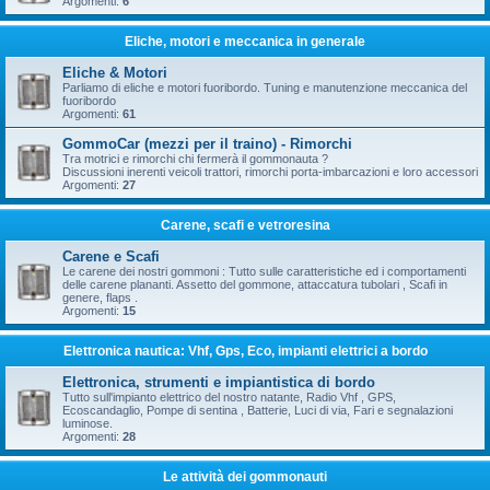
Argomenti:
6
Eliche, motori e meccanica in generale
Eliche & Motori
Parliamo di eliche e motori fuoribordo. Tuning e manutenzione meccanica del
fuoribordo
Argomenti:
61
GommoCar (mezzi per il traino) - Rimorchi
Tra motrici e rimorchi chi fermerà il gommonauta ?
Discussioni inerenti veicoli trattori, rimorchi porta-imbarcazioni e loro accessori
Argomenti:
27
Carene, scafi e vetroresina
Carene e Scafi
Le carene dei nostri gommoni : Tutto sulle caratteristiche ed i comportamenti
delle carene plananti. Assetto del gommone, attaccatura tubolari , Scafi in
genere, flaps .
Argomenti:
15
Elettronica nautica: Vhf, Gps, Eco, impianti elettrici a bordo
Elettronica, strumenti e impiantistica di bordo
Tutto sull'impianto elettrico del nostro natante, Radio Vhf , GPS,
Ecoscandaglio, Pompe di sentina , Batterie, Luci di via, Fari e segnalazioni
luminose.
Argomenti:
28
Le attività dei gommonauti