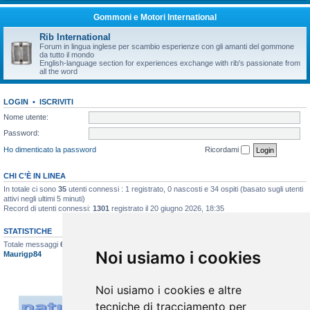
Gommoni e Motori International
Rib International
Forum in lingua inglese per scambio esperienze con gli amanti del gommone
da tutto il mondo
English-language section for experiences exchange with rib's passionate from
all the word
LOGIN
•
ISCRIVITI
Nome utente:
Password:
Ho dimenticato la password
Ricordami
CHI C’È IN LINEA
In totale ci sono
35
utenti connessi : 1 registrato, 0 nascosti e 34 ospiti (basato sugli utenti
attivi negli ultimi 5 minuti)
Record di utenti connessi:
1301
registrato il 20 giugno 2026, 18:35
STATISTICHE
Totale messaggi
6622
• Totale argomenti
396
• Totale iscritti
517
• Ultimo iscritto
Noi usiamo i cookies
Maurigp84
Noi usiamo i cookies e altre
tecniche di tracciamento per