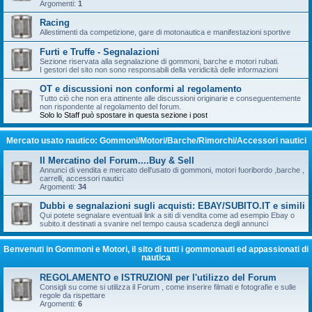
Argomenti:
1
Racing
Allestimenti da competizione, gare di motonautica e manifestazioni sportive
Furti e Truffe - Segnalazioni
Sezione riservata alla segnalazione di gommoni, barche e motori rubati.
I gestori del sito non sono responsabili della veridicità delle informazioni
OT e discussioni non conformi al regolamento
Tutto ciò che non era attinente alle discussioni originarie e conseguentemente
non rispondente al regolamento del forum.
Solo lo Staff può spostare in questa sezione i post
Mercato usato nautico: Gommoni/Motori/Barche/Rimorchi/Accessori nautici
Il Mercatino del Forum....Buy & Sell
Annunci di vendita e mercato dell'usato di gommoni, motori fuoribordo ,barche ,
carrelli, accessori nautici
Argomenti:
34
Dubbi e segnalazioni sugli acquisti: EBAY/SUBITO.IT e simili
Qui potete segnalare eventuali link a siti di vendita come ad esempio Ebay o
subito.it destinati a svanire nel tempo causa scadenza degli annunci
Benvenuti in Gommoni e Motori, il sito di tutti i gommonauti ed appassionati di
nautica
REGOLAMENTO e ISTRUZIONI per l'utilizzo del Forum
Consigli su come si utilizza il Forum , come inserire filmati e fotografie e sulle
regole da rispettare
Argomenti:
6