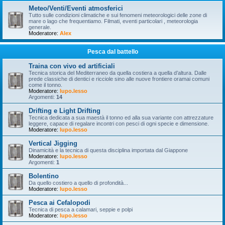
Meteo/Venti/Eventi atmosferici
Tutto sulle condizioni climatiche e sui fenomeni meteorologici delle zone di
mare o lago che frequentiamo. Filmati, eventi particolari , meteorologia
generale.
Moderatore:
Alex
Pesca dal battello
Traina con vivo ed artificiali
Tecnica storica del Mediterraneo da quella costiera a quella d’altura. Dalle
prede classiche di dentici e ricciole sino alle nuove frontiere oramai comuni
come il tonno.
Moderatore:
lupo.lesso
Argomenti:
14
Drifting e Light Drifting
Tecnica dedicata a sua maestà il tonno ed alla sua variante con attrezzature
leggere, capace di regalare incontri con pesci di ogni specie e dimensione.
Moderatore:
lupo.lesso
Vertical Jigging
Dinamicità e la tecnica di questa disciplina importata dal Giappone
Moderatore:
lupo.lesso
Argomenti:
1
Bolentino
Da quello costiero a quello di profondità...
Moderatore:
lupo.lesso
Pesca ai Cefalopodi
Tecnica di pesca a calamari, seppie e polpi
Moderatore:
lupo.lesso