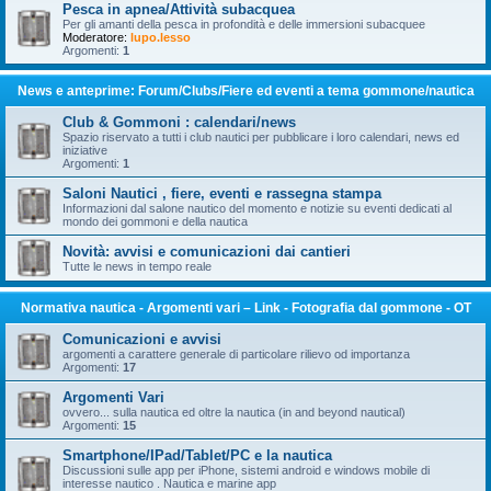
Pesca in apnea/Attività subacquea
Per gli amanti della pesca in profondità e delle immersioni subacquee
Moderatore:
lupo.lesso
Argomenti:
1
News e anteprime: Forum/Clubs/Fiere ed eventi a tema gommone/nautica
Club & Gommoni : calendari/news
Spazio riservato a tutti i club nautici per pubblicare i loro calendari, news ed
iniziative
Argomenti:
1
Saloni Nautici , fiere, eventi e rassegna stampa
Informazioni dal salone nautico del momento e notizie su eventi dedicati al
mondo dei gommoni e della nautica
Novità: avvisi e comunicazioni dai cantieri
Tutte le news in tempo reale
Normativa nautica - Argomenti vari – Link - Fotografia dal gommone - OT
Comunicazioni e avvisi
argomenti a carattere generale di particolare rilievo od importanza
Argomenti:
17
Argomenti Vari
ovvero... sulla nautica ed oltre la nautica (in and beyond nautical)
Argomenti:
15
Smartphone/IPad/Tablet/PC e la nautica
Discussioni sulle app per iPhone, sistemi android e windows mobile di
interesse nautico . Nautica e marine app