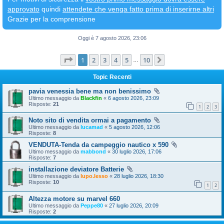
approvato
quindi
attendete che venga fatto prima di inserirne altri
Grazie per la comprensione
Oggi è 7 agosto 2026, 23:06
Pagina
1
di
10
1
2
3
4
5
10
Prossimo
…
Topic Recenti
pavia venessia bene ma non benissimo
Ultimo messaggio da
Blackfin
«
6 agosto 2026, 23:09
Risposte:
21
1
2
3
Noto sito di vendita ormai a pagamento
Ultimo messaggio da
lucamad
«
5 agosto 2026, 12:06
Risposte:
8
VENDUTA-Tenda da campeggio nautico x 590
Ultimo messaggio da
mabbond
«
30 luglio 2026, 17:06
Risposte:
7
installazione deviatore Batterie
Ultimo messaggio da
lupo.lesso
«
28 luglio 2026, 18:30
Risposte:
10
1
2
Altezza motore su marvel 660
Ultimo messaggio da
Peppe80
«
27 luglio 2026, 20:09
Risposte:
2