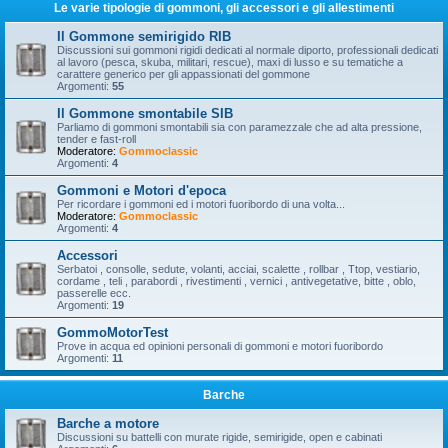
Le varie tipologie di gommoni, gli accessori e gli allestimenti
Il Gommone semirigido RIB
Discussioni sui gommoni rigidi dedicati al normale diporto, professionali dedicati
al lavoro (pesca, skuba, militari, rescue), maxi di lusso e su tematiche a
carattere generico per gli appassionati del gommone
Argomenti:
55
Il Gommone smontabile SIB
Parliamo di gommoni smontabili sia con paramezzale che ad alta pressione,
tender e fast-roll
Moderatore:
Gommoclassic
Argomenti:
4
Gommoni e Motori d'epoca
Per ricordare i gommoni ed i motori fuoribordo di una volta...
Moderatore:
Gommoclassic
Argomenti:
4
Accessori
Serbatoi , consolle, sedute, volanti, acciai, scalette , rollbar , Ttop, vestiario,
cordame , teli , parabordi , rivestimenti , vernici , antivegetative, bitte , oblo,
passerelle ecc.
Argomenti:
19
GommoMotorTest
Prove in acqua ed opinioni personali di gommoni e motori fuoribordo
Argomenti:
11
Barche
Barche a motore
Discussioni su battelli con murate rigide, semirigide, open e cabinati