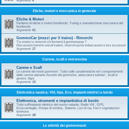
Argomenti:
6
Eliche, motori e meccanica in generale
Eliche & Motori
Parliamo di eliche e motori fuoribordo. Tuning e manutenzione meccanica del
fuoribordo
Argomenti:
61
GommoCar (mezzi per il traino) - Rimorchi
Tra motrici e rimorchi chi fermerà il gommonauta ?
Discussioni inerenti veicoli trattori, rimorchi porta-imbarcazioni e loro accessori
Argomenti:
27
Carene, scafi e vetroresina
Carene e Scafi
Le carene dei nostri gommoni : Tutto sulle caratteristiche ed i comportamenti
delle carene plananti. Assetto del gommone, attaccatura tubolari , Scafi in
genere, flaps .
Argomenti:
15
Elettronica nautica: Vhf, Gps, Eco, impianti elettrici a bordo
Elettronica, strumenti e impiantistica di bordo
Tutto sull'impianto elettrico del nostro natante, Radio Vhf , GPS,
Ecoscandaglio, Pompe di sentina , Batterie, Luci di via, Fari e segnalazioni
luminose.
Argomenti:
28
Le attività dei gommonauti