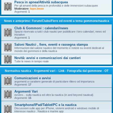
Pesca in apnea/Attività subacquea
Per gli amanti della pesca in profondità e delle immersioni subacquee
Moderatore:
lupo.lesso
Argomenti:
1
News e anteprime: Forum/Clubs/Fiere ed eventi a tema gommone/nautica
Club & Gommoni : calendari/news
Spazio riservato a tutti i club nautici per pubblicare i loro calendari, news ed
iniziative
Argomenti:
1
Saloni Nautici , fiere, eventi e rassegna stampa
Informazioni dal salone nautico del momento e notizie su eventi dedicati al
mondo dei gommoni e della nautica
Novità: avvisi e comunicazioni dai cantieri
Tutte le news in tempo reale
Normativa nautica - Argomenti vari – Link - Fotografia dal gommone - OT
Comunicazioni e avvisi
argomenti a carattere generale di particolare rilievo od importanza
Argomenti:
17
Argomenti Vari
ovvero... sulla nautica ed oltre la nautica (in and beyond nautical)
Argomenti:
15
Smartphone/IPad/Tablet/PC e la nautica
Discussioni sulle app per iPhone, sistemi android e windows mobile di
interesse nautico . Nautica e marine app