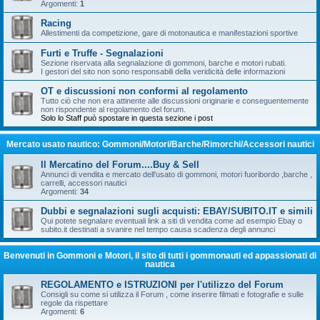
Argomenti:
1
Racing
Allestimenti da competizione, gare di motonautica e manifestazioni sportive
Furti e Truffe - Segnalazioni
Sezione riservata alla segnalazione di gommoni, barche e motori rubati.
I gestori del sito non sono responsabili della veridicità delle informazioni
OT e discussioni non conformi al regolamento
Tutto ciò che non era attinente alle discussioni originarie e conseguentemente
non rispondente al regolamento del forum.
Solo lo Staff può spostare in questa sezione i post
Mercato usato nautico: Gommoni/Motori/Barche/Rimorchi/Accessori nautici
Il Mercatino del Forum....Buy & Sell
Annunci di vendita e mercato dell'usato di gommoni, motori fuoribordo ,barche ,
carrelli, accessori nautici
Argomenti:
34
Dubbi e segnalazioni sugli acquisti: EBAY/SUBITO.IT e simili
Qui potete segnalare eventuali link a siti di vendita come ad esempio Ebay o
subito.it destinati a svanire nel tempo causa scadenza degli annunci
Benvenuti in Gommoni e Motori, il sito di tutti i gommonauti ed appassionati di
nautica
REGOLAMENTO e ISTRUZIONI per l'utilizzo del Forum
Consigli su come si utilizza il Forum , come inserire filmati e fotografie e sulle
regole da rispettare
Argomenti:
6