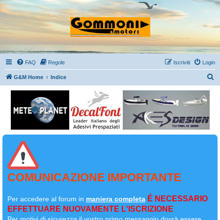
FAQ
Regole
Iscriviti
Login
C
G&M Home
Indice
e
r
c
a
COMUNICAZIONE IMPORTANTE
É NECESSARIO
Per accedere al forum in
maniera completa
EFFETTUARE NUOVAMENTE L'ISCRIZIONE
Per motivi di sicurezza il
vostro primo messaggio dovrà essere