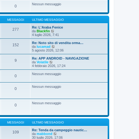
s
t
Nessun messaggio
a
i
0
g
m
g
o
i
m
o
MESSAGGI
ULTIMO MESSAGGIO
e
s
Re: L'Araba Fenice
s
277
V
da
Blackfin
a
e
4 luglio 2026, 7:41
g
d
g
i
i
Re: Noto sito di vendita orma…
152
u
V
o
da
lucamad
l
e
5 agosto 2026, 12:06
t
d
i
i
Re: APP ANDROID - NAVIGAZIONE
9
m
u
V
da
Volatile
o
l
e
4 febbraio 2026, 17:24
m
t
d
e
i
i
Nessun messaggio
s
0
m
u
s
o
l
a
m
t
Nessun messaggio
g
e
i
0
g
s
m
i
s
o
o
a
m
g
e
Nessun messaggio
0
g
s
i
s
o
a
g
g
MESSAGGI
ULTIMO MESSAGGIO
i
o
Re: Tenda da campeggio nautic…
109
V
da
mabbond
e
30 luglio 2026, 17:06