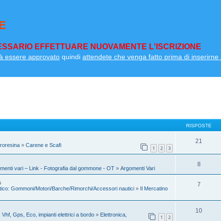
E
SSARIO EFFETTUARE NUOVAMENTE L'ISCRIZIONE
à essere approvato
quindi
attendete che venga fatto prima di inserirne a
RISPOSTE
21
troresina
»
Carene e Scafi
1
2
3
8
menti vari – Link - Fotografia dal gommone - OT
»
Argomenti Vari
7
tico: Gommoni/Motori/Barche/Rimorchi/Accessori nautici
»
Il Mercatino
10
 Vhf, Gps, Eco, impianti elettrici a bordo
»
Elettronica,
1
2