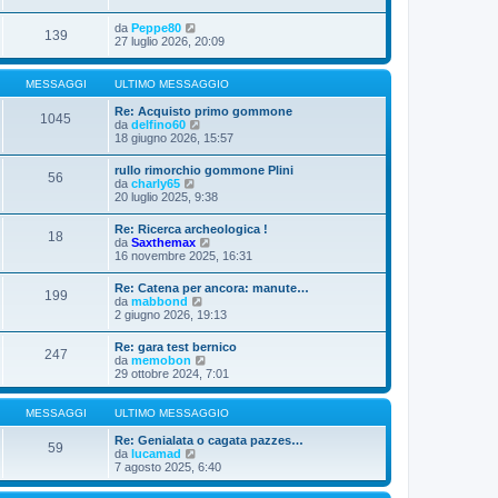
da
Peppe80
139
27 luglio 2026, 20:09
MESSAGGI
ULTIMO MESSAGGIO
Re: Acquisto primo gommone
1045
V
da
delfino60
e
18 giugno 2026, 15:57
d
i
rullo rimorchio gommone Plini
56
u
V
da
charly65
l
e
20 luglio 2025, 9:38
t
d
i
i
Re: Ricerca archeologica !
m
18
u
V
da
Saxthemax
o
l
e
16 novembre 2025, 16:31
m
t
d
e
i
i
s
Re: Catena per ancora: manute…
m
199
u
s
V
da
mabbond
o
l
a
e
2 giugno 2026, 19:13
m
t
g
d
e
i
g
i
s
Re: gara test bernico
m
i
247
u
s
V
da
memobon
o
o
l
a
e
29 ottobre 2024, 7:01
m
t
g
d
e
i
g
i
s
m
i
u
MESSAGGI
ULTIMO MESSAGGIO
s
o
o
l
a
m
t
Re: Genialata o cagata pazzes…
g
59
e
V
i
da
lucamad
g
s
e
m
7 agosto 2025, 6:40
i
s
d
o
o
a
i
m