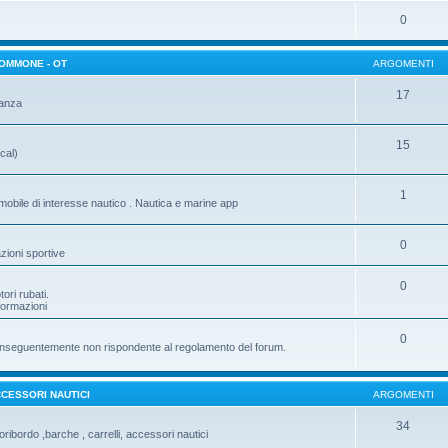
0
GOMMONE - OT
ARGOMENTI
17
tanza
15
cal)
1
mobile di interesse nautico . Nautica e marine app
0
zioni sportive
0
ori rubati.
nformazioni
0
e conseguentemente non rispondente al regolamento del forum.
CESSORI NAUTICI
ARGOMENTI
34
ribordo ,barche , carrelli, accessori nautici