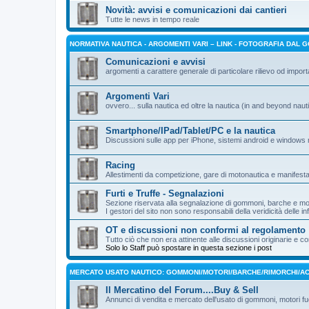
Novità: avvisi e comunicazioni dai cantieri
Tutte le news in tempo reale
NORMATIVA NAUTICA - ARGOMENTI VARI – LINK - FOTOGRAFIA DAL 
Comunicazioni e avvisi
argomenti a carattere generale di particolare rilievo od impor
Argomenti Vari
ovvero... sulla nautica ed oltre la nautica (in and beyond nauti
Smartphone/IPad/Tablet/PC e la nautica
Discussioni sulle app per iPhone, sistemi android e windows 
Racing
Allestimenti da competizione, gare di motonautica e manifesta
Furti e Truffe - Segnalazioni
Sezione riservata alla segnalazione di gommoni, barche e mot
I gestori del sito non sono responsabili della veridicità delle i
OT e discussioni non conformi al regolamento
Tutto ciò che non era attinente alle discussioni originarie 
Solo lo Staff può spostare in questa sezione i post
MERCATO USATO NAUTICO: GOMMONI/MOTORI/BARCHE/RIMORCHI/AC
Il Mercatino del Forum....Buy & Sell
Annunci di vendita e mercato dell'usato di gommoni, motori fuo