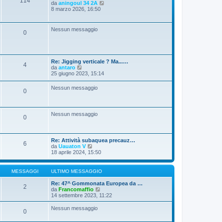
114
V
da
aningoul 34 2A
g
e
8 marzo 2026, 16:50
i
d
o
i
u
Nessun messaggio
0
l
t
i
m
o
Re: Jigging verticale ? Ma...…
m
4
V
da
antaro
e
e
25 giugno 2023, 15:14
s
d
s
i
a
Nessun messaggio
0
u
g
l
g
t
i
i
o
Nessun messaggio
m
0
o
m
e
s
Re: Attività subaquea precauz…
6
s
V
da
Uauaton V
a
e
18 aprile 2024, 15:50
g
d
g
i
i
u
MESSAGGI
ULTIMO MESSAGGIO
o
l
t
Re: 47^ Gommonata Europea da …
2
i
V
da
Francomaffio
m
e
14 settembre 2023, 11:22
o
d
m
i
Nessun messaggio
0
e
u
s
l