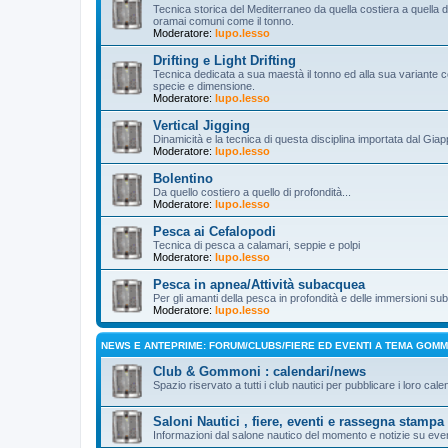
Tecnica storica del Mediterraneo da quella costiera a quella d’a
oramai comuni come il tonno.
Moderatore:
lupo.lesso
Drifting e Light Drifting
Tecnica dedicata a sua maestà il tonno ed alla sua variante c
specie e dimensione.
Moderatore:
lupo.lesso
Vertical Jigging
Dinamicità e la tecnica di questa disciplina importata dal Gia
Moderatore:
lupo.lesso
Bolentino
Da quello costiero a quello di profondità...
Moderatore:
lupo.lesso
Pesca ai Cefalopodi
Tecnica di pesca a calamari, seppie e polpi
Moderatore:
lupo.lesso
Pesca in apnea/Attività subacquea
Per gli amanti della pesca in profondità e delle immersioni s
Moderatore:
lupo.lesso
NEWS E ANTEPRIME: FORUM/CLUBS/FIERE ED EVENTI A TEMA GOM
Club & Gommoni : calendari/news
Spazio riservato a tutti i club nautici per pubblicare i loro cale
Saloni Nautici , fiere, eventi e rassegna stampa
Informazioni dal salone nautico del momento e notizie su even