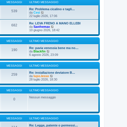
g
u
e
MESSAGGI
ULTIMO MESSAGGIO
g
l
s
i
t
s
Re: Problema cicalino e tagli…
539
o
V
i
a
da
Cesi
e
m
g
22 luglio 2026, 17:06
d
o
g
i
m
i
Re: LEVA FRENO A MANO ELLEBI
682
u
e
o
V
da
Saxthemax
l
s
e
10 giugno 2026, 18:42
t
s
d
i
a
i
m
g
u
MESSAGGI
ULTIMO MESSAGGIO
o
g
l
m
i
t
Re: pavia venessia bene ma no…
190
e
o
i
V
da
Blackfin
s
m
e
6 agosto 2026, 23:09
s
o
d
a
m
i
g
e
u
MESSAGGI
ULTIMO MESSAGGIO
g
s
l
i
s
t
Re: installazione deviatore B…
o
a
259
i
V
da
lupo.lesso
g
m
e
28 luglio 2026, 18:30
g
o
d
i
m
i
o
e
u
MESSAGGI
ULTIMO MESSAGGIO
s
l
s
t
Nessun messaggio
a
0
i
g
m
g
o
i
m
o
e
s
MESSAGGI
ULTIMO MESSAGGIO
s
a
Re: Legge, patente o permessi…
g