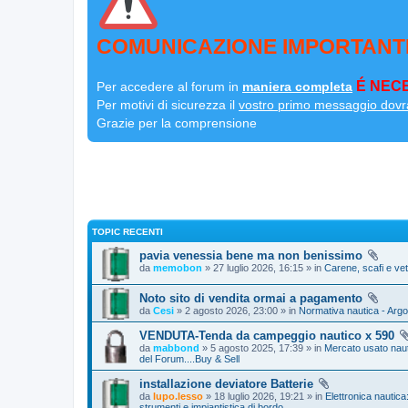
COMUNICAZIONE IMPORTANT
É NECE
Per accedere al forum in
maniera completa
Per motivi di sicurezza il
vostro primo messaggio dovr
Grazie per la comprensione
TOPIC RECENTI
pavia venessia bene ma non benissimo
da
memobon
» 27 luglio 2026, 16:15 » in
Carene, scafi e ve
Noto sito di vendita ormai a pagamento
da
Cesi
» 2 agosto 2026, 23:00 » in
Normativa nautica - Argo
VENDUTA-Tenda da campeggio nautico x 590
da
mabbond
» 5 agosto 2025, 17:39 » in
Mercato usato nau
del Forum....Buy & Sell
installazione deviatore Batterie
da
lupo.lesso
» 18 luglio 2026, 19:21 » in
Elettronica nautica:
strumenti e impiantistica di bordo