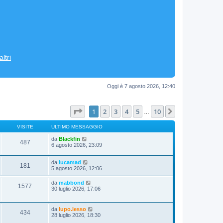
ltri
Oggi è 7 agosto 2026, 12:40
Pagina
1
di
10
1
2
3
4
5
10
Prossimo
…
VISITE
ULTIMO MESSAGGIO
da
Blackfin
487
6 agosto 2026, 23:09
da
lucamad
181
5 agosto 2026, 12:06
da
mabbond
1577
30 luglio 2026, 17:06
da
lupo.lesso
434
28 luglio 2026, 18:30