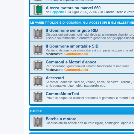
Altezza motore su marvel 660
da
Peppe80
» 24 luglio 2026, 22:06 » in
Carene, scafi e vetr
LE VARIE TIPOLOGIE DI GOMMONI, GLI ACCESSORI E GLI ALLESTIME
Il Gommone semirigido RIB
Discussioni sui gommoni rigidi dedicati al normale diporto, pro
lusso e su tematiche a carattere generico per gli appassion
Il Gommone smontabile SIB
Parliamo di gommoni smontabili sia con paramezzale che ad al
Moderatore:
Gommoclassic
Gommoni e Motori d'epoca
Per ricordare i gommoni ed i motori fuoribordo di una volta...
Moderatore:
Gommoclassic
Accessori
Serbatoi , consolle, sedute, volanti, acciai, scalette , rollbar , 
antivegetative, bitte , oblo, passerelle ecc.
GommoMotorTest
Prove in acqua ed opinioni personali di gommoni e motori fuo
BARCHE
Barche a motore
Discussioni su battelli con murate rigide, semirigide, open e c