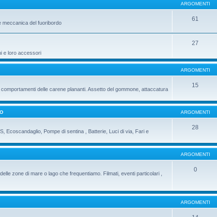
ARGOMENTI
61
e meccanica del fuoribordo
27
ni e loro accessori
ARGOMENTI
15
 i comportamenti delle carene plananti. Assetto del gommone, attaccatura
DO
ARGOMENTI
28
PS, Ecoscandaglio, Pompe di sentina , Batterie, Luci di via, Fari e
ARGOMENTI
0
delle zone di mare o lago che frequentiamo. Filmati, eventi particolari ,
ARGOMENTI