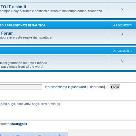
TO.IT e simili
0
 esempio Ebay o subito.it destinati a svanire nel tempo causa scadenza
 ED APPASSIONATI DI NAUTICA
ARGOMENTI
l Forum
6
otografie e sulle regole da rispettare
ARGOMENTI
0
ti del gommone da tutto il mondo
 passionate from all the word
Ho dimenticato la password
|
Ricordami
ato sugli utenti attivi negli ultimi 5 minuti)
iscritto
Maurigp84