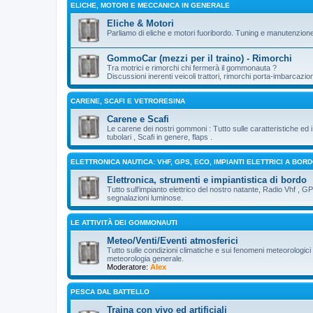
ELICHE, MOTORI E MECCANICA IN GENERALE
Eliche & Motori
Parliamo di eliche e motori fuoribordo. Tuning e manutenzion
GommoCar (mezzi per il traino) - Rimorchi
Tra motrici e rimorchi chi fermerà il gommonauta ?
Discussioni inerenti veicoli trattori, rimorchi porta-imbarcazio
CARENE, SCAFI E VETRORESINA
Carene e Scafi
Le carene dei nostri gommoni : Tutto sulle caratteristiche ed
tubolari , Scafi in genere, flaps .
ELETTRONICA NAUTICA: VHF, GPS, ECO, IMPIANTI ELETTRICI A BOR
Elettronica, strumenti e impiantistica di bordo
Tutto sull'impianto elettrico del nostro natante, Radio Vhf , G
segnalazioni luminose.
LE ATTIVITÀ DEI GOMMONAUTI
Meteo/Venti/Eventi atmosferici
Tutto sulle condizioni climatiche e sui fenomeni meteorologici 
meteorologia generale.
Moderatore:
Alex
PESCA DAL BATTELLO
Traina con vivo ed artificiali