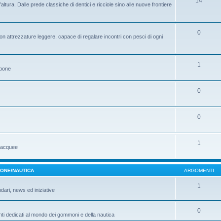
14
ltura. Dalle prede classiche di dentici e ricciole sino alle nuove frontiere
0
on attrezzature leggere, capace di regalare incontri con pesci di ogni
1
ppone
0
0
1
ubacquee
MONE/NAUTICA
ARGOMENTI
1
ndari, news ed iniziative
0
ti dedicati al mondo dei gommoni e della nautica