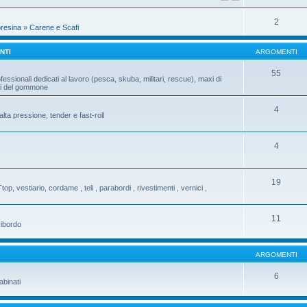
2
oresina
»
Carene e Scafi
NTI
ARGOMENTI
55
fessionali dedicati al lavoro (pesca, skuba, militari, rescue), maxi di
ati del gommone
4
ta pressione, tender e fast-roll
4
19
Ttop, vestiario, cordame , teli , parabordi , rivestimenti , vernici ,
11
ribordo
ARGOMENTI
6
abinati