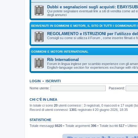
Dubbi e segnalazioni sugli acquisti: EBAY/SUBI
Qui potete segnalare eventuali link a siti di vendita come ad
degli annunci
BENVENUTI IN GOMMONI E MOTORI, IL SITO DI TUTTI I GOMMONAUTI
REGOLAMENTO e ISTRUZIONI per l'utilizzo de
Consigli su come si utilizza il Forum , come inserire filmati e f
GOMMONI E MOTORI INTERNATIONAL
Rib International
Forum in lingua inglese per scambio esperienze con gli aman
English-language section for experiences exchange with rib's
LOGIN
•
ISCRIVITI
Nome utente:
Password:
CHI C’È IN LINEA
In totale ci sono
20
utenti connessi : 3 registrati, 0 nascosti e 17 ospiti (bas
Record di utenti connessi:
1301
registrato il 20 giugno 2026, 18:35
STATISTICHE
Totale messaggi
6620
• Totale argomenti
396
• Totale iscritti
517
• Ultimo 