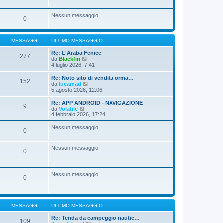
s
l
s
t
Nessun messaggio
a
i
0
g
m
g
o
i
m
o
MESSAGGI
ULTIMO MESSAGGIO
e
s
Re: L'Araba Fenice
s
277
V
da
Blackfin
a
e
4 luglio 2026, 7:41
g
d
g
i
i
Re: Noto sito di vendita orma…
152
u
V
o
da
lucamad
l
e
5 agosto 2026, 12:06
t
d
i
i
Re: APP ANDROID - NAVIGAZIONE
9
m
u
V
da
Volatile
o
l
e
4 febbraio 2026, 17:24
m
t
d
e
i
i
Nessun messaggio
s
0
m
u
s
o
l
a
m
t
Nessun messaggio
g
e
i
0
g
s
m
i
s
o
o
a
m
g
e
Nessun messaggio
0
g
s
i
s
o
a
g
g
MESSAGGI
ULTIMO MESSAGGIO
i
o
Re: Tenda da campeggio nautic…
109