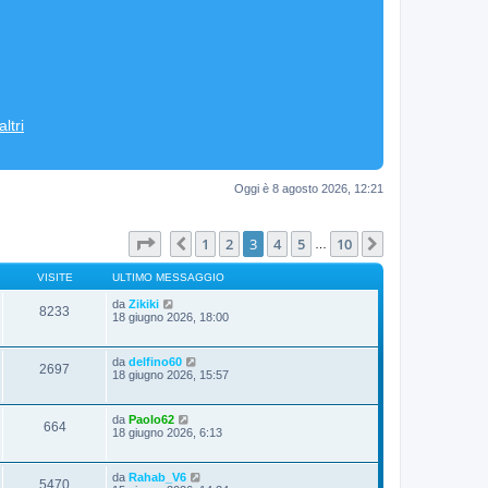
ltri
Oggi è 8 agosto 2026, 12:21
Pagina
3
di
10
1
2
3
4
5
10
Precedente
Prossimo
…
VISITE
ULTIMO MESSAGGIO
da
Zikiki
8233
18 giugno 2026, 18:00
da
delfino60
2697
18 giugno 2026, 15:57
da
Paolo62
664
18 giugno 2026, 6:13
da
Rahab_V6
5470