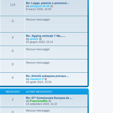
a
Re: Legge, patente o permessi…
g
114
V
da
aningoul 34 2A
g
e
8 marzo 2026, 16:50
i
d
o
i
u
Nessun messaggio
0
l
t
i
m
o
Re: Jigging verticale ? Ma...…
m
4
V
da
antaro
e
e
25 giugno 2023, 15:14
s
d
s
i
a
Nessun messaggio
0
u
g
l
g
t
i
i
o
Nessun messaggio
m
0
o
m
e
s
Re: Attività subaquea precauz…
6
s
V
da
Uauaton V
a
e
18 aprile 2024, 15:50
g
d
g
i
i
u
MESSAGGI
ULTIMO MESSAGGIO
o
l
t
Re: 47^ Gommonata Europea da …
2
i
V
da
Francomaffio
m
e
14 settembre 2023, 11:22
o
d
m
i
Nessun messaggio
0
e
u