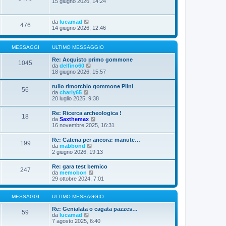
15 giugno 2026, 14:24
da
lucamad
476
14 giugno 2026, 12:46
MESSAGGI
ULTIMO MESSAGGIO
Re: Acquisto primo gommone
1045
V
da
delfino60
e
18 giugno 2026, 15:57
d
i
rullo rimorchio gommone Plini
56
u
V
da
charly65
l
e
20 luglio 2025, 9:38
t
d
i
i
Re: Ricerca archeologica !
m
18
u
V
da
Saxthemax
o
l
e
16 novembre 2025, 16:31
m
t
d
e
i
i
s
Re: Catena per ancora: manute…
m
199
u
s
V
da
mabbond
o
l
a
e
2 giugno 2026, 19:13
m
t
g
d
e
i
g
i
s
Re: gara test bernico
m
i
247
u
s
V
da
memobon
o
o
l
a
e
29 ottobre 2024, 7:01
m
t
g
d
e
i
g
i
s
m
i
u
MESSAGGI
ULTIMO MESSAGGIO
s
o
o
l
a
m
t
Re: Genialata o cagata pazzes…
g
59
e
V
i
da
lucamad
g
s
e
m
7 agosto 2025, 6:40
i
s