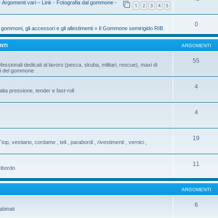
- Argomenti vari – Link - Fotografia dal gommone -
1
2
3
4
5
0
i gommoni, gli accessori e gli allestimenti
»
Il Gommone semirigido RIB
NTI
ARGOMENTI
55
fessionali dedicati al lavoro (pesca, skuba, militari, rescue), maxi di
ati del gommone
4
ta pressione, tender e fast-roll
4
19
Ttop, vestiario, cordame , teli , parabordi , rivestimenti , vernici ,
11
ribordo
ARGOMENTI
6
abinati