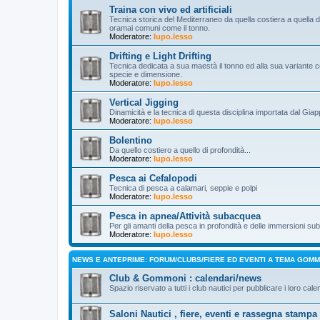
Traina con vivo ed artificiali
Tecnica storica del Mediterraneo da quella costiera a quella d’a
oramai comuni come il tonno.
Moderatore:
lupo.lesso
Drifting e Light Drifting
Tecnica dedicata a sua maestà il tonno ed alla sua variante c
specie e dimensione.
Moderatore:
lupo.lesso
Vertical Jigging
Dinamicità e la tecnica di questa disciplina importata dal Gia
Moderatore:
lupo.lesso
Bolentino
Da quello costiero a quello di profondità...
Moderatore:
lupo.lesso
Pesca ai Cefalopodi
Tecnica di pesca a calamari, seppie e polpi
Moderatore:
lupo.lesso
Pesca in apnea/Attività subacquea
Per gli amanti della pesca in profondità e delle immersioni s
Moderatore:
lupo.lesso
NEWS E ANTEPRIME: FORUM/CLUBS/FIERE ED EVENTI A TEMA GOM
Club & Gommoni : calendari/news
Spazio riservato a tutti i club nautici per pubblicare i loro cale
Saloni Nautici , fiere, eventi e rassegna stampa