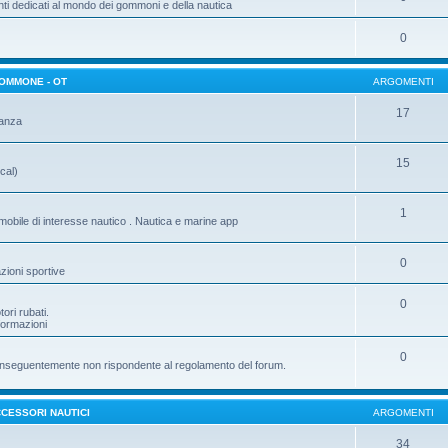
ti dedicati al mondo dei gommoni e della nautica
0
GOMMONE - OT
ARGOMENTI
17
tanza
15
cal)
1
mobile di interesse nautico . Nautica e marine app
0
zioni sportive
0
ori rubati.
nformazioni
0
e conseguentemente non rispondente al regolamento del forum.
CESSORI NAUTICI
ARGOMENTI
34