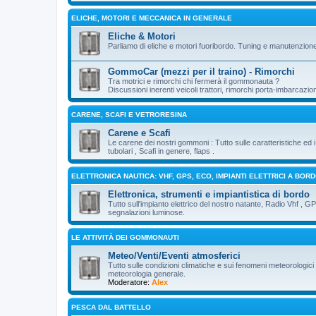
ELICHE, MOTORI E MECCANICA IN GENERALE
Eliche & Motori
Parliamo di eliche e motori fuoribordo. Tuning e manutenzion
GommoCar (mezzi per il traino) - Rimorchi
Tra motrici e rimorchi chi fermerà il gommonauta ?
Discussioni inerenti veicoli trattori, rimorchi porta-imbarcazio
CARENE, SCAFI E VETRORESINA
Carene e Scafi
Le carene dei nostri gommoni : Tutto sulle caratteristiche ed
tubolari , Scafi in genere, flaps .
ELETTRONICA NAUTICA: VHF, GPS, ECO, IMPIANTI ELETTRICI A BOR
Elettronica, strumenti e impiantistica di bordo
Tutto sull'impianto elettrico del nostro natante, Radio Vhf , G
segnalazioni luminose.
LE ATTIVITÀ DEI GOMMONAUTI
Meteo/Venti/Eventi atmosferici
Tutto sulle condizioni climatiche e sui fenomeni meteorologici 
meteorologia generale.
Moderatore:
Alex
PESCA DAL BATTELLO