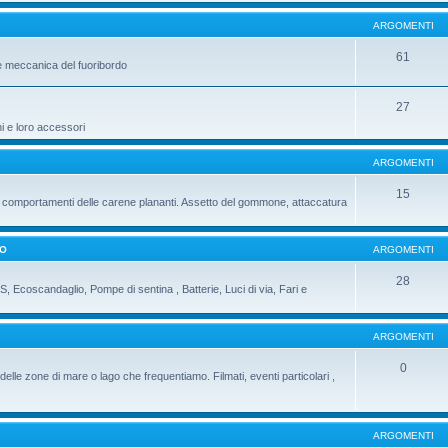
ARGOMENTI
61
e meccanica del fuoribordo
27
ni e loro accessori
ARGOMENTI
15
 i comportamenti delle carene plananti. Assetto del gommone, attaccatura
DO
ARGOMENTI
28
PS, Ecoscandaglio, Pompe di sentina , Batterie, Luci di via, Fari e
ARGOMENTI
0
delle zone di mare o lago che frequentiamo. Filmati, eventi particolari ,
ARGOMENTI