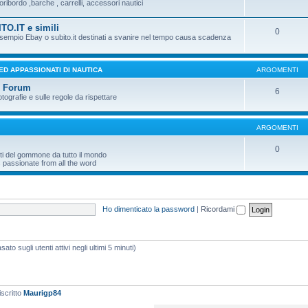
ribordo ,barche , carrelli, accessori nautici
TO.IT e simili
0
 esempio Ebay o subito.it destinati a svanire nel tempo causa scadenza
 ED APPASSIONATI DI NAUTICA
ARGOMENTI
l Forum
6
otografie e sulle regole da rispettare
ARGOMENTI
0
ti del gommone da tutto il mondo
 passionate from all the word
Ho dimenticato la password
|
Ricordami
ato sugli utenti attivi negli ultimi 5 minuti)
iscritto
Maurigp84