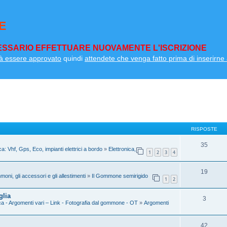
E
SSARIO EFFETTUARE NUOVAMENTE L'ISCRIZIONE
à essere approvato
quindi
attendete che venga fatto prima di inserirne a
RISPOSTE
35
ca: Vhf, Gps, Eco, impianti elettrici a bordo
»
Elettronica,
1
2
3
4
19
moni, gli accessori e gli allestimenti
»
Il Gommone semirigido
1
2
glia
3
a - Argomenti vari – Link - Fotografia dal gommone - OT
»
Argomenti
42