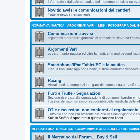
Informazioni dal salone nautico del momento e notizie su even
Novità: avvisi e comunicazioni dai cantieri
Tutte le news in tempo reale
NORMATIVA NAUTICA - ARGOMENTI VARI – LINK - FOTOGRAFIA DAL 
Comunicazioni e avvisi
argomenti a carattere generale di particolare rilievo od impor
Argomenti Vari
ovvero... sulla nautica ed oltre la nautica (in and beyond nauti
Smartphone/IPad/Tablet/PC e la nautica
Discussioni sulle app per iPhone, sistemi android e windows 
Racing
Allestimenti da competizione, gare di motonautica e manifesta
Furti e Truffe - Segnalazioni
Sezione riservata alla segnalazione di gommoni, barche e mot
I gestori del sito non sono responsabili della veridicità delle i
OT e discussioni non conformi al regolamento
Tutto ciò che non era attinente alle discussioni originarie 
Solo lo Staff può spostare in questa sezione i post
MERCATO USATO NAUTICO: GOMMONI/MOTORI/BARCHE/RIMORCHI/AC
Il Mercatino del Forum....Buy & Sell