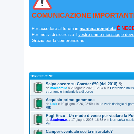
COMUNICAZIONE IMPORTANT
É NECE
Per accedere al forum in
maniera completa
Per motivi di sicurezza il
vostro primo messaggio dovr
Grazie per la comprensione
TOPIC RECENTI
Salpa ancore su Coaster 650 (del 2018)
da
maccarello
» 29 agosto 2025, 12:04 » in
Elettronica nauti
strumenti e impiantistica di bordo
Acquisto primo gommone
da
Liuk
» 10 giugno 2026, 23:59 » in
Le varie tipologie di gom
RIB
PugliEnzo - Un modo diverso per visitare la Pu
da
Saxthemax
» 17 giugno 2026, 16:53 » in
Normativa nautic
Vari
Camper-eventuale scelta-mi aiutate?