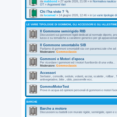
da
mabbond
» 27 aprile 2026, 21:08 » in
Normativa nautica 
OT
»
Argomenti Vari
Chi l'ha visto ?
da
lucamad
» 14 giugno 2026, 12:46 » in
Le varie tipologie d
LE VARIE TIPOLOGIE DI GOMMONI, GLI ACCESSORI E GLI ALLESTIME
Il Gommone semirigido RIB
Discussioni sui gommoni rigidi dedicati al normale diporto, pro
lusso e su tematiche a carattere generico per gli appassion
Il Gommone smontabile SIB
Parliamo di gommoni smontabili sia con paramezzale che ad al
Moderatore:
Gommoclassic
Gommoni e Motori d'epoca
Per ricordare i gommoni ed i motori fuoribordo di una volta...
Moderatore:
Gommoclassic
Accessori
Serbatoi , consolle, sedute, volanti, acciai, scalette , rollbar , 
antivegetative, bitte , oblo, passerelle ecc.
GommoMotorTest
Prove in acqua ed opinioni personali di gommoni e motori fuo
BARCHE
Barche a motore
Discussioni su battelli con murate rigide, semirigide, open e c