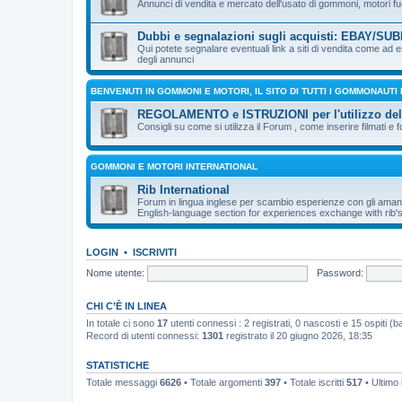
Annunci di vendita e mercato dell'usato di gommoni, motori fuo
Dubbi e segnalazioni sugli acquisti: EBAY/SUBI
Qui potete segnalare eventuali link a siti di vendita come ad
degli annunci
BENVENUTI IN GOMMONI E MOTORI, IL SITO DI TUTTI I GOMMONAUTI
REGOLAMENTO e ISTRUZIONI per l'utilizzo de
Consigli su come si utilizza il Forum , come inserire filmati e f
GOMMONI E MOTORI INTERNATIONAL
Rib International
Forum in lingua inglese per scambio esperienze con gli aman
English-language section for experiences exchange with rib's
LOGIN
•
ISCRIVITI
Nome utente:
Password:
CHI C’È IN LINEA
In totale ci sono
17
utenti connessi : 2 registrati, 0 nascosti e 15 ospiti (bas
Record di utenti connessi:
1301
registrato il 20 giugno 2026, 18:35
STATISTICHE
Totale messaggi
6626
• Totale argomenti
397
• Totale iscritti
517
• Ultimo 