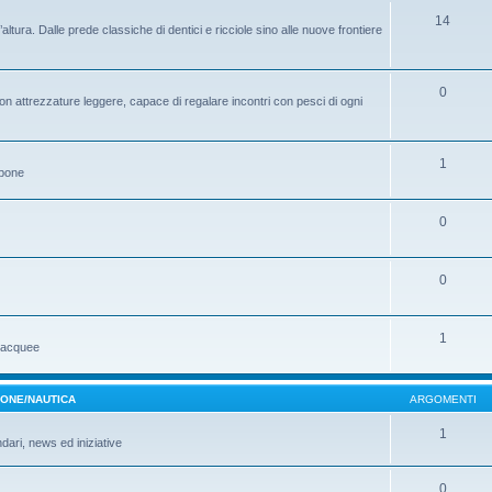
14
ltura. Dalle prede classiche di dentici e ricciole sino alle nuove frontiere
0
on attrezzature leggere, capace di regalare incontri con pesci di ogni
1
ppone
0
0
1
ubacquee
MONE/NAUTICA
ARGOMENTI
1
ndari, news ed iniziative
0