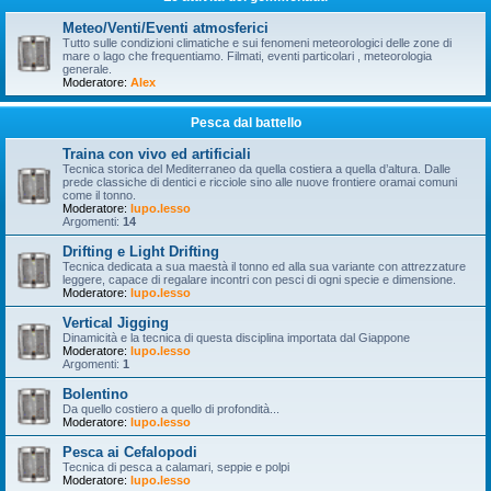
Meteo/Venti/Eventi atmosferici
Tutto sulle condizioni climatiche e sui fenomeni meteorologici delle zone di
mare o lago che frequentiamo. Filmati, eventi particolari , meteorologia
generale.
Moderatore:
Alex
Pesca dal battello
Traina con vivo ed artificiali
Tecnica storica del Mediterraneo da quella costiera a quella d’altura. Dalle
prede classiche di dentici e ricciole sino alle nuove frontiere oramai comuni
come il tonno.
Moderatore:
lupo.lesso
Argomenti:
14
Drifting e Light Drifting
Tecnica dedicata a sua maestà il tonno ed alla sua variante con attrezzature
leggere, capace di regalare incontri con pesci di ogni specie e dimensione.
Moderatore:
lupo.lesso
Vertical Jigging
Dinamicità e la tecnica di questa disciplina importata dal Giappone
Moderatore:
lupo.lesso
Argomenti:
1
Bolentino
Da quello costiero a quello di profondità...
Moderatore:
lupo.lesso
Pesca ai Cefalopodi
Tecnica di pesca a calamari, seppie e polpi
Moderatore:
lupo.lesso