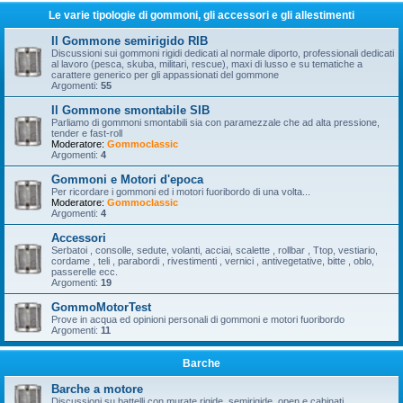
Le varie tipologie di gommoni, gli accessori e gli allestimenti
Il Gommone semirigido RIB
Discussioni sui gommoni rigidi dedicati al normale diporto, professionali dedicati
al lavoro (pesca, skuba, militari, rescue), maxi di lusso e su tematiche a
carattere generico per gli appassionati del gommone
Argomenti:
55
Il Gommone smontabile SIB
Parliamo di gommoni smontabili sia con paramezzale che ad alta pressione,
tender e fast-roll
Moderatore:
Gommoclassic
Argomenti:
4
Gommoni e Motori d'epoca
Per ricordare i gommoni ed i motori fuoribordo di una volta...
Moderatore:
Gommoclassic
Argomenti:
4
Accessori
Serbatoi , consolle, sedute, volanti, acciai, scalette , rollbar , Ttop, vestiario,
cordame , teli , parabordi , rivestimenti , vernici , antivegetative, bitte , oblo,
passerelle ecc.
Argomenti:
19
GommoMotorTest
Prove in acqua ed opinioni personali di gommoni e motori fuoribordo
Argomenti:
11
Barche
Barche a motore
Discussioni su battelli con murate rigide, semirigide, open e cabinati