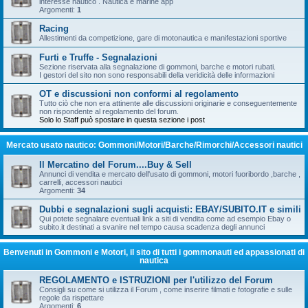
interesse nautico . Nautica e marine app
Argomenti:
1
Racing
Allestimenti da competizione, gare di motonautica e manifestazioni sportive
Furti e Truffe - Segnalazioni
Sezione riservata alla segnalazione di gommoni, barche e motori rubati.
I gestori del sito non sono responsabili della veridicità delle informazioni
OT e discussioni non conformi al regolamento
Tutto ciò che non era attinente alle discussioni originarie e conseguentemente
non rispondente al regolamento del forum.
Solo lo Staff può spostare in questa sezione i post
Mercato usato nautico: Gommoni/Motori/Barche/Rimorchi/Accessori nautici
Il Mercatino del Forum....Buy & Sell
Annunci di vendita e mercato dell'usato di gommoni, motori fuoribordo ,barche ,
carrelli, accessori nautici
Argomenti:
34
Dubbi e segnalazioni sugli acquisti: EBAY/SUBITO.IT e simili
Qui potete segnalare eventuali link a siti di vendita come ad esempio Ebay o
subito.it destinati a svanire nel tempo causa scadenza degli annunci
Benvenuti in Gommoni e Motori, il sito di tutti i gommonauti ed appassionati di
nautica
REGOLAMENTO e ISTRUZIONI per l'utilizzo del Forum
Consigli su come si utilizza il Forum , come inserire filmati e fotografie e sulle
regole da rispettare
Argomenti:
6