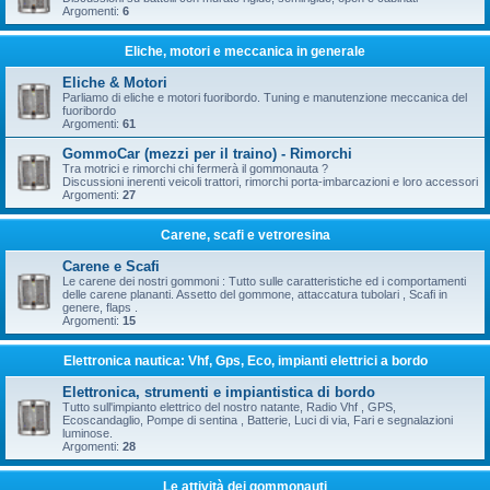
Argomenti:
6
Eliche, motori e meccanica in generale
Eliche & Motori
Parliamo di eliche e motori fuoribordo. Tuning e manutenzione meccanica del
fuoribordo
Argomenti:
61
GommoCar (mezzi per il traino) - Rimorchi
Tra motrici e rimorchi chi fermerà il gommonauta ?
Discussioni inerenti veicoli trattori, rimorchi porta-imbarcazioni e loro accessori
Argomenti:
27
Carene, scafi e vetroresina
Carene e Scafi
Le carene dei nostri gommoni : Tutto sulle caratteristiche ed i comportamenti
delle carene plananti. Assetto del gommone, attaccatura tubolari , Scafi in
genere, flaps .
Argomenti:
15
Elettronica nautica: Vhf, Gps, Eco, impianti elettrici a bordo
Elettronica, strumenti e impiantistica di bordo
Tutto sull'impianto elettrico del nostro natante, Radio Vhf , GPS,
Ecoscandaglio, Pompe di sentina , Batterie, Luci di via, Fari e segnalazioni
luminose.
Argomenti:
28
Le attività dei gommonauti