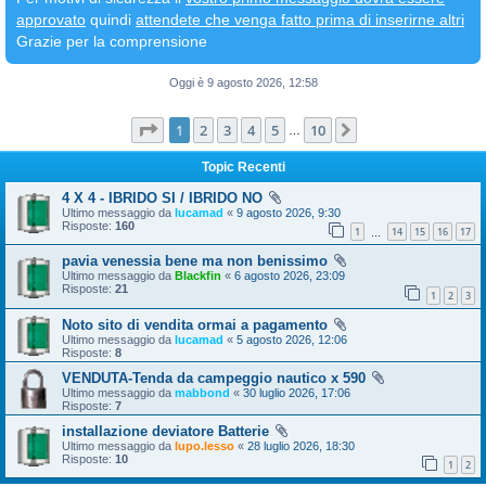
approvato
quindi
attendete che venga fatto prima di inserirne altri
Grazie per la comprensione
Oggi è 9 agosto 2026, 12:58
Pagina
1
di
10
1
2
3
4
5
10
Prossimo
…
Topic Recenti
4 X 4 - IBRIDO SI / IBRIDO NO
Ultimo messaggio da
lucamad
«
9 agosto 2026, 9:30
Risposte:
160
1
14
15
16
17
…
pavia venessia bene ma non benissimo
Ultimo messaggio da
Blackfin
«
6 agosto 2026, 23:09
Risposte:
21
1
2
3
Noto sito di vendita ormai a pagamento
Ultimo messaggio da
lucamad
«
5 agosto 2026, 12:06
Risposte:
8
VENDUTA-Tenda da campeggio nautico x 590
Ultimo messaggio da
mabbond
«
30 luglio 2026, 17:06
Risposte:
7
installazione deviatore Batterie
Ultimo messaggio da
lupo.lesso
«
28 luglio 2026, 18:30
Risposte:
10
1
2