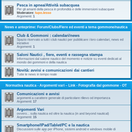
Pesca in apnea/Attività subacquea
Per gli amanti della pesca in profondità e delle immersioni subacquee
Moderatore:
lupo.lesso
Argomenti:
1
News e anteprime: Forum/Clubs/Fiere ed eventi a tema gommone/nautica
Club & Gommoni : calendari/news
Spazio riservato a tutti i club nautici per pubblicare i loro calendari, news ed
iniziative
Argomenti:
1
Saloni Nautici , fiere, eventi e rassegna stampa
Informazioni dal salone nautico del momento e notizie su eventi dedicati al
mondo dei gommoni e della nautica
Novità: avvisi e comunicazioni dai cantieri
Tutte le news in tempo reale
Normativa nautica - Argomenti vari – Link - Fotografia dal gommone - OT
Comunicazioni e avvisi
argomenti a carattere generale di particolare rilievo od importanza
Argomenti:
17
Argomenti Vari
ovvero... sulla nautica ed oltre la nautica (in and beyond nautical)
Argomenti:
15
Smartphone/IPad/Tablet/PC e la nautica
Discussioni sulle app per iPhone, sistemi android e windows mobile di