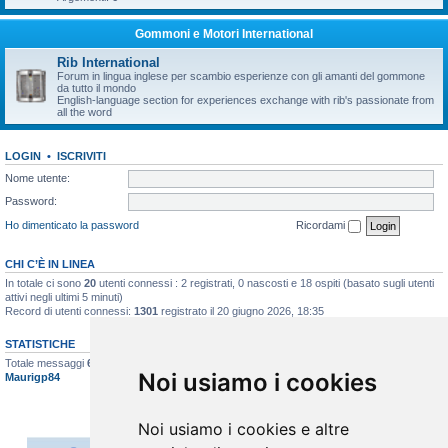
Gommoni e Motori International
Rib International
Forum in lingua inglese per scambio esperienze con gli amanti del gommone
da tutto il mondo
English-language section for experiences exchange with rib's passionate from
all the word
LOGIN
•
ISCRIVITI
Nome utente:
Password:
Ho dimenticato la password
Ricordami
CHI C’È IN LINEA
In totale ci sono
20
utenti connessi : 2 registrati, 0 nascosti e 18 ospiti (basato sugli utenti
attivi negli ultimi 5 minuti)
Record di utenti connessi:
1301
registrato il 20 giugno 2026, 18:35
STATISTICHE
Totale messaggi
6627
• Totale argomenti
397
• Totale iscritti
517
• Ultimo iscritto
Noi usiamo i cookies
Maurigp84
Noi usiamo i cookies e altre