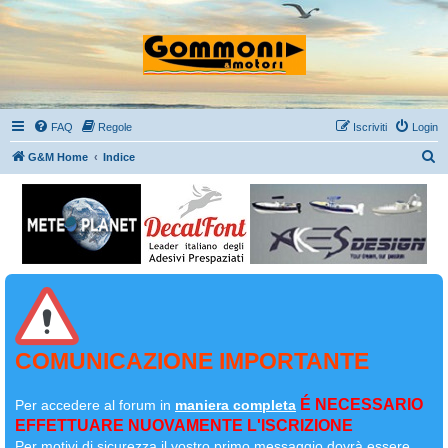
FAQ
Regole
Iscriviti
Login
C
G&M Home
Indice
e
r
c
a
COMUNICAZIONE IMPORTANTE
É NECESSARIO
Per accedere al forum in
maniera completa
EFFETTUARE NUOVAMENTE L'ISCRIZIONE
Per motivi di sicurezza il
vostro primo messaggio dovrà essere