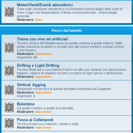
Meteo/Venti/Eventi atmosferici
Tutto sulle condizioni climatiche e sui fenomeni meteorologici delle zone di
mare o lago che frequentiamo. Filmati, eventi particolari , meteorologia
generale.
Moderatore:
Alex
Pesca dal battello
Traina con vivo ed artificiali
Tecnica storica del Mediterraneo da quella costiera a quella d’altura. Dalle
prede classiche di dentici e ricciole sino alle nuove frontiere oramai comuni
come il tonno.
Moderatore:
lupo.lesso
Argomenti:
14
Drifting e Light Drifting
Tecnica dedicata a sua maestà il tonno ed alla sua variante con attrezzature
leggere, capace di regalare incontri con pesci di ogni specie e dimensione.
Moderatore:
lupo.lesso
Vertical Jigging
Dinamicità e la tecnica di questa disciplina importata dal Giappone
Moderatore:
lupo.lesso
Argomenti:
1
Bolentino
Da quello costiero a quello di profondità...
Moderatore:
lupo.lesso
Pesca ai Cefalopodi
Tecnica di pesca a calamari, seppie e polpi
Moderatore:
lupo.lesso