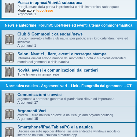
Pesca in apnea/Attività subacquea
Per gli amanti della pesca in profondità e delle immersioni subacquee
Moderatore:
lupo.lesso
Argomenti:
1
News e anteprime: Forum/Clubs/Fiere ed eventi a tema gommone/nautica
Club & Gommoni : calendari/news
Spazio riservato a tutti i club nautici per pubblicare i loro calendari, news ed
iniziative
Argomenti:
1
Saloni Nautici , fiere, eventi e rassegna stampa
Informazioni dal salone nautico del momento e notizie su eventi dedicati al
mondo dei gommoni e della nautica
Novità: avvisi e comunicazioni dai cantieri
Tutte le news in tempo reale
Normativa nautica - Argomenti vari – Link - Fotografia dal gommone - OT
Comunicazioni e avvisi
argomenti a carattere generale di particolare rilievo od importanza
Argomenti:
17
Argomenti Vari
ovvero... sulla nautica ed oltre la nautica (in and beyond nautical)
Argomenti:
15
Smartphone/IPad/Tablet/PC e la nautica
Discussioni sulle app per iPhone, sistemi android e windows mobile di
interesse nautico . Nautica e marine app