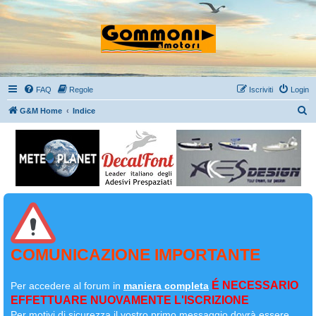
FAQ
Regole
Iscriviti
Login
C
G&M Home
Indice
e
r
c
a
COMUNICAZIONE IMPORTANTE
É NECESSARIO
Per accedere al forum in
maniera completa
EFFETTUARE NUOVAMENTE L'ISCRIZIONE
Per motivi di sicurezza il
vostro primo messaggio dovrà essere