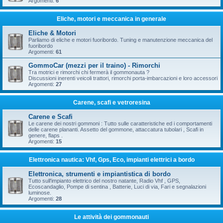
Argomenti:
6
Eliche, motori e meccanica in generale
Eliche & Motori
Parliamo di eliche e motori fuoribordo. Tuning e manutenzione meccanica del
fuoribordo
Argomenti:
61
GommoCar (mezzi per il traino) - Rimorchi
Tra motrici e rimorchi chi fermerà il gommonauta ?
Discussioni inerenti veicoli trattori, rimorchi porta-imbarcazioni e loro accessori
Argomenti:
27
Carene, scafi e vetroresina
Carene e Scafi
Le carene dei nostri gommoni : Tutto sulle caratteristiche ed i comportamenti
delle carene plananti. Assetto del gommone, attaccatura tubolari , Scafi in
genere, flaps .
Argomenti:
15
Elettronica nautica: Vhf, Gps, Eco, impianti elettrici a bordo
Elettronica, strumenti e impiantistica di bordo
Tutto sull'impianto elettrico del nostro natante, Radio Vhf , GPS,
Ecoscandaglio, Pompe di sentina , Batterie, Luci di via, Fari e segnalazioni
luminose.
Argomenti:
28
Le attività dei gommonauti