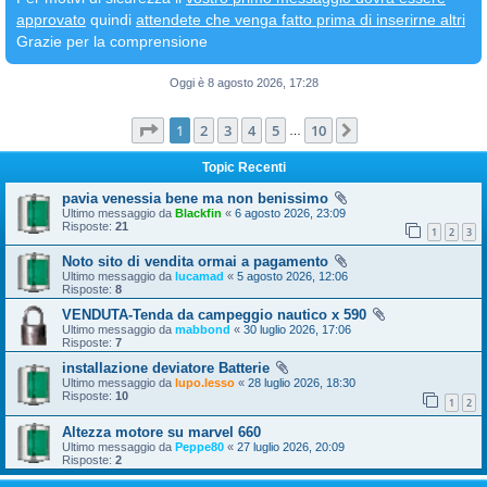
approvato
quindi
attendete che venga fatto prima di inserirne altri
Grazie per la comprensione
Oggi è 8 agosto 2026, 17:28
Pagina
1
di
10
1
2
3
4
5
10
Prossimo
…
Topic Recenti
pavia venessia bene ma non benissimo
Ultimo messaggio da
Blackfin
«
6 agosto 2026, 23:09
Risposte:
21
1
2
3
Noto sito di vendita ormai a pagamento
Ultimo messaggio da
lucamad
«
5 agosto 2026, 12:06
Risposte:
8
VENDUTA-Tenda da campeggio nautico x 590
Ultimo messaggio da
mabbond
«
30 luglio 2026, 17:06
Risposte:
7
installazione deviatore Batterie
Ultimo messaggio da
lupo.lesso
«
28 luglio 2026, 18:30
Risposte:
10
1
2
Altezza motore su marvel 660
Ultimo messaggio da
Peppe80
«
27 luglio 2026, 20:09
Risposte:
2