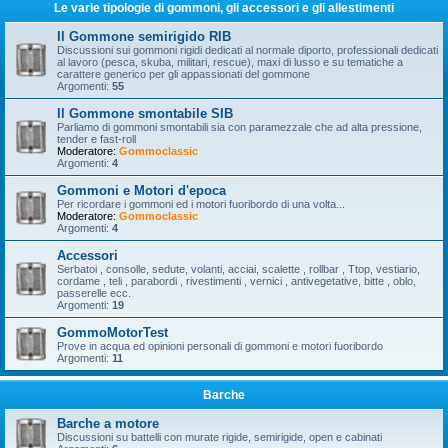
Le varie tipologie di gommoni, gli accessori e gli allestimenti
Il Gommone semirigido RIB
Discussioni sui gommoni rigidi dedicati al normale diporto, professionali dedicati
al lavoro (pesca, skuba, militari, rescue), maxi di lusso e su tematiche a
carattere generico per gli appassionati del gommone
Argomenti:
55
Il Gommone smontabile SIB
Parliamo di gommoni smontabili sia con paramezzale che ad alta pressione,
tender e fast-roll
Moderatore:
Gommoclassic
Argomenti:
4
Gommoni e Motori d'epoca
Per ricordare i gommoni ed i motori fuoribordo di una volta...
Moderatore:
Gommoclassic
Argomenti:
4
Accessori
Serbatoi , consolle, sedute, volanti, acciai, scalette , rollbar , Ttop, vestiario,
cordame , teli , parabordi , rivestimenti , vernici , antivegetative, bitte , oblo,
passerelle ecc.
Argomenti:
19
GommoMotorTest
Prove in acqua ed opinioni personali di gommoni e motori fuoribordo
Argomenti:
11
Barche
Barche a motore
Discussioni su battelli con murate rigide, semirigide, open e cabinati