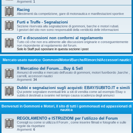
Argomenti:
1
Racing
Allestimenti da competizione, gare di motonautica e manifestazioni sportive
Furti e Truffe - Segnalazioni
Sezione riservata alla segnalazione di gommoni, barche e motori rubati.
I gestori del sito non sono responsabili della veridicità delle informazioni
OT e discussioni non conformi al regolamento
Tutto ciò che non era attinente alle discussioni originarie e conseguentemente
non rispondente al regolamento del forum.
Solo lo Staff può spostare in questa sezione i post
Mercato usato nautico: Gommoni/Motori/Barche/Rimorchi/Accessori nautici
Il Mercatino del Forum....Buy & Sell
Annunci di vendita e mercato dell'usato di gommoni, motori fuoribordo ,barche ,
carrelli, accessori nautici
Argomenti:
34
Dubbi e segnalazioni sugli acquisti: EBAY/SUBITO.IT e simili
Qui potete segnalare eventuali link a siti di vendita come ad esempio Ebay o
subito.it destinati a svanire nel tempo causa scadenza degli annunci
Benvenuti in Gommoni e Motori, il sito di tutti i gommonauti ed appassionati di
nautica
REGOLAMENTO e ISTRUZIONI per l'utilizzo del Forum
Consigli su come si utilizza il Forum , come inserire filmati e fotografie e sulle
regole da rispettare
Argomenti:
6