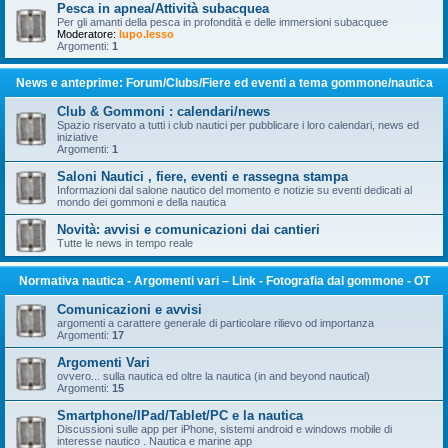
Pesca in apnea/Attività subacquea
Per gli amanti della pesca in profondità e delle immersioni subacquee
Moderatore:
lupo.lesso
Argomenti:
1
News e anteprime: Forum/Clubs/Fiere ed eventi a tema gommone/nautica
Club & Gommoni : calendari/news
Spazio riservato a tutti i club nautici per pubblicare i loro calendari, news ed
iniziative
Argomenti:
1
Saloni Nautici , fiere, eventi e rassegna stampa
Informazioni dal salone nautico del momento e notizie su eventi dedicati al
mondo dei gommoni e della nautica
Novità: avvisi e comunicazioni dai cantieri
Tutte le news in tempo reale
Normativa nautica - Argomenti vari – Link - Fotografia dal gommone - OT
Comunicazioni e avvisi
argomenti a carattere generale di particolare rilievo od importanza
Argomenti:
17
Argomenti Vari
ovvero... sulla nautica ed oltre la nautica (in and beyond nautical)
Argomenti:
15
Smartphone/IPad/Tablet/PC e la nautica
Discussioni sulle app per iPhone, sistemi android e windows mobile di
interesse nautico . Nautica e marine app