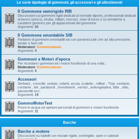
Le varie tipologie di gommoni, gli accessori e gli allestimenti
Il Gommone semirigido RIB
Discussioni sui gommoni rigidi dedicati al normale diporto, professionali dedicati
al lavoro (pesca, skuba, militari, rescue), maxi di lusso e su tematiche a
carattere generico per gli appassionati del gommone
Argomenti:
55
Il Gommone smontabile SIB
Parliamo di gommoni smontabili sia con paramezzale che ad alta pressione,
tender e fast-roll
Moderatore:
Gommoclassic
Argomenti:
4
Gommoni e Motori d'epoca
Per ricordare i gommoni ed i motori fuoribordo di una volta...
Moderatore:
Gommoclassic
Argomenti:
4
Accessori
Serbatoi , consolle, sedute, volanti, acciai, scalette , rollbar , Ttop, vestiario,
cordame , teli , parabordi , rivestimenti , vernici , antivegetative, bitte , oblo,
passerelle ecc.
Argomenti:
19
GommoMotorTest
Prove in acqua ed opinioni personali di gommoni e motori fuoribordo
Argomenti:
11
Barche
Barche a motore
Discussioni su battelli con murate rigide, semirigide, open e cabinati