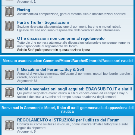
Argomenti:
1
Racing
Allestimenti da competizione, gare di motonautica e manifestazioni sportive
Furti e Truffe - Segnalazioni
Sezione riservata alla segnalazione di gommoni, barche e motori rubati.
I gestori del sito non sono responsabili della veridicità delle informazioni
OT e discussioni non conformi al regolamento
Tutto ciò che non era attinente alle discussioni originarie e conseguentemente
non rispondente al regolamento del forum.
Solo lo Staff può spostare in questa sezione i post
Mercato usato nautico: Gommoni/Motori/Barche/Rimorchi/Accessori nautici
Il Mercatino del Forum....Buy & Sell
Annunci di vendita e mercato dell'usato di gommoni, motori fuoribordo ,barche ,
carrelli, accessori nautici
Argomenti:
34
Dubbi e segnalazioni sugli acquisti: EBAY/SUBITO.IT e simili
Qui potete segnalare eventuali link a siti di vendita come ad esempio Ebay o
subito.it destinati a svanire nel tempo causa scadenza degli annunci
Benvenuti in Gommoni e Motori, il sito di tutti i gommonauti ed appassionati di
nautica
REGOLAMENTO e ISTRUZIONI per l'utilizzo del Forum
Consigli su come si utilizza il Forum , come inserire filmati e fotografie e sulle
regole da rispettare
Argomenti:
6