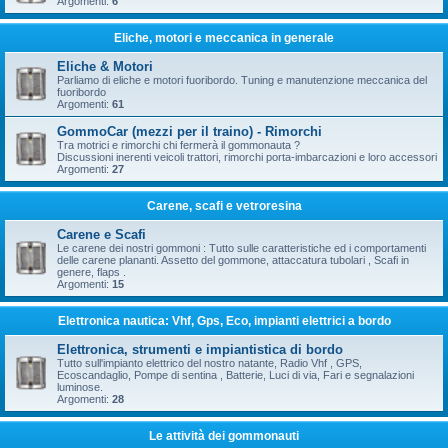
Argomenti:
6
Eliche, motori e meccanica in generale
Eliche & Motori
Parliamo di eliche e motori fuoribordo. Tuning e manutenzione meccanica del
fuoribordo
Argomenti:
61
GommoCar (mezzi per il traino) - Rimorchi
Tra motrici e rimorchi chi fermerà il gommonauta ?
Discussioni inerenti veicoli trattori, rimorchi porta-imbarcazioni e loro accessori
Argomenti:
27
Carene, scafi e vetroresina
Carene e Scafi
Le carene dei nostri gommoni : Tutto sulle caratteristiche ed i comportamenti
delle carene plananti. Assetto del gommone, attaccatura tubolari , Scafi in
genere, flaps .
Argomenti:
15
Elettronica nautica: Vhf, Gps, Eco, impianti elettrici a bordo
Elettronica, strumenti e impiantistica di bordo
Tutto sull'impianto elettrico del nostro natante, Radio Vhf , GPS,
Ecoscandaglio, Pompe di sentina , Batterie, Luci di via, Fari e segnalazioni
luminose.
Argomenti:
28
Le attività dei gommonauti