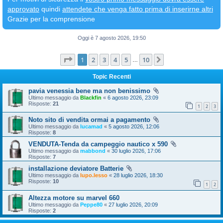
approvato
quindi
attendete che venga fatto prima di inserirne altri
Grazie per la comprensione
Oggi è 7 agosto 2026, 19:50
Pagina
1
di
10
1
2
3
4
5
10
Prossimo
…
Topic Recenti
pavia venessia bene ma non benissimo
Ultimo messaggio da
Blackfin
«
6 agosto 2026, 23:09
Risposte:
21
1
2
3
Noto sito di vendita ormai a pagamento
Ultimo messaggio da
lucamad
«
5 agosto 2026, 12:06
Risposte:
8
VENDUTA-Tenda da campeggio nautico x 590
Ultimo messaggio da
mabbond
«
30 luglio 2026, 17:06
Risposte:
7
installazione deviatore Batterie
Ultimo messaggio da
lupo.lesso
«
28 luglio 2026, 18:30
Risposte:
10
1
2
Altezza motore su marvel 660
Ultimo messaggio da
Peppe80
«
27 luglio 2026, 20:09
Risposte:
2