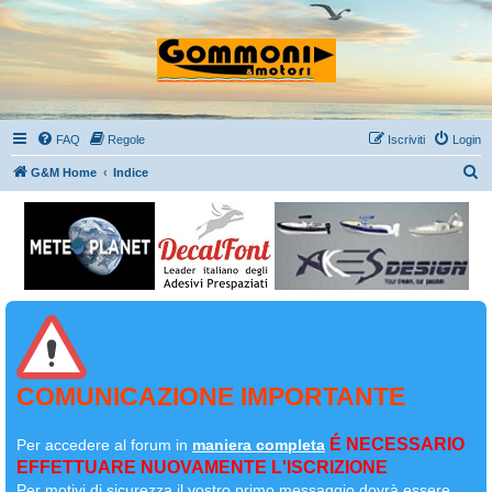
FAQ
Regole
Iscriviti
Login
C
G&M Home
Indice
e
r
c
a
COMUNICAZIONE IMPORTANTE
É NECESSARIO
Per accedere al forum in
maniera completa
EFFETTUARE NUOVAMENTE L'ISCRIZIONE
Per motivi di sicurezza il
vostro primo messaggio dovrà essere