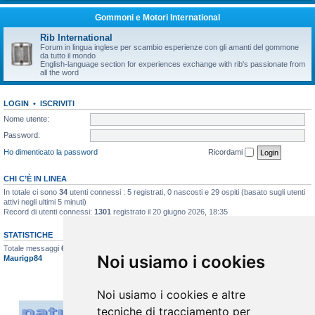
Gommoni e Motori International
Rib International
Forum in lingua inglese per scambio esperienze con gli amanti del gommone
da tutto il mondo
English-language section for experiences exchange with rib's passionate from
all the word
LOGIN
•
ISCRIVITI
Nome utente:
Password:
Ho dimenticato la password
Ricordami
CHI C’È IN LINEA
In totale ci sono
34
utenti connessi : 5 registrati, 0 nascosti e 29 ospiti (basato sugli utenti
attivi negli ultimi 5 minuti)
Record di utenti connessi:
1301
registrato il 20 giugno 2026, 18:35
STATISTICHE
Totale messaggi
6622
• Totale argomenti
396
• Totale iscritti
517
• Ultimo iscritto
Noi usiamo i cookies
Maurigp84
Noi usiamo i cookies e altre
tecniche di tracciamento per