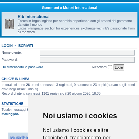
Gommoni e Motori International
Rib International
Forum in lingua inglese per scambio esperienze con gli amanti del gommone
da tutto il mondo
English-language section for experiences exchange with rib's passionate from
all the word
LOGIN
•
ISCRIVITI
Nome utente:
Password:
Ho dimenticato la password
Ricordami
CHI C’È IN LINEA
In totale ci sono
26
utenti connessi : 3 registrati, 0 nascosti e 23 ospiti (basato sugli utenti
attivi negli ultimi 5 minuti)
Record di utenti connessi:
1301
registrato il 20 giugno 2026, 18:35
STATISTICHE
Totale messaggi
6617
• Totale argomenti
396
• Totale iscritti
517
• Ultimo iscritto
Noi usiamo i cookies
Maurigp84
Noi usiamo i cookies e altre
tecniche di tracciamento per