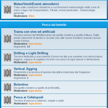
Meteo/Venti/Eventi atmosferici
Tutto sulle condizioni climatiche e sui fenomeni meteorologici delle zone di
mare o lago che frequentiamo. Filmati, eventi particolari , meteorologia
generale.
Moderatore:
Alex
Pesca dal battello
Traina con vivo ed artificiali
Tecnica storica del Mediterraneo da quella costiera a quella d’altura. Dalle
prede classiche di dentici e ricciole sino alle nuove frontiere oramai comuni
come il tonno.
Moderatore:
lupo.lesso
Argomenti:
14
Drifting e Light Drifting
Tecnica dedicata a sua maestà il tonno ed alla sua variante con attrezzature
leggere, capace di regalare incontri con pesci di ogni specie e dimensione.
Moderatore:
lupo.lesso
Vertical Jigging
Dinamicità e la tecnica di questa disciplina importata dal Giappone
Moderatore:
lupo.lesso
Argomenti:
1
Bolentino
Da quello costiero a quello di profondità...
Moderatore:
lupo.lesso
Pesca ai Cefalopodi
Tecnica di pesca a calamari, seppie e polpi
Moderatore:
lupo.lesso