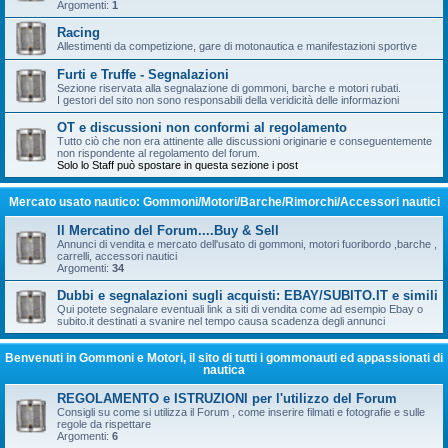
Argomenti:
1
Racing
Allestimenti da competizione, gare di motonautica e manifestazioni sportive
Furti e Truffe - Segnalazioni
Sezione riservata alla segnalazione di gommoni, barche e motori rubati.
I gestori del sito non sono responsabili della veridicità delle informazioni
OT e discussioni non conformi al regolamento
Tutto ciò che non era attinente alle discussioni originarie e conseguentemente
non rispondente al regolamento del forum.
Solo lo Staff può spostare in questa sezione i post
Mercato usato nautico: Gommoni/Motori/Barche/Rimorchi/Accessori nautici
Il Mercatino del Forum....Buy & Sell
Annunci di vendita e mercato dell'usato di gommoni, motori fuoribordo ,barche ,
carrelli, accessori nautici
Argomenti:
34
Dubbi e segnalazioni sugli acquisti: EBAY/SUBITO.IT e simili
Qui potete segnalare eventuali link a siti di vendita come ad esempio Ebay o
subito.it destinati a svanire nel tempo causa scadenza degli annunci
Benvenuti in Gommoni e Motori, il sito di tutti i gommonauti ed appassionati di
nautica
REGOLAMENTO e ISTRUZIONI per l'utilizzo del Forum
Consigli su come si utilizza il Forum , come inserire filmati e fotografie e sulle
regole da rispettare
Argomenti:
6