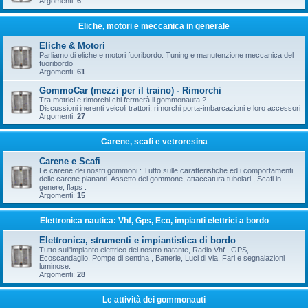
Argomenti:
6
Eliche, motori e meccanica in generale
Eliche & Motori
Parliamo di eliche e motori fuoribordo. Tuning e manutenzione meccanica del
fuoribordo
Argomenti:
61
GommoCar (mezzi per il traino) - Rimorchi
Tra motrici e rimorchi chi fermerà il gommonauta ?
Discussioni inerenti veicoli trattori, rimorchi porta-imbarcazioni e loro accessori
Argomenti:
27
Carene, scafi e vetroresina
Carene e Scafi
Le carene dei nostri gommoni : Tutto sulle caratteristiche ed i comportamenti
delle carene plananti. Assetto del gommone, attaccatura tubolari , Scafi in
genere, flaps .
Argomenti:
15
Elettronica nautica: Vhf, Gps, Eco, impianti elettrici a bordo
Elettronica, strumenti e impiantistica di bordo
Tutto sull'impianto elettrico del nostro natante, Radio Vhf , GPS,
Ecoscandaglio, Pompe di sentina , Batterie, Luci di via, Fari e segnalazioni
luminose.
Argomenti:
28
Le attività dei gommonauti