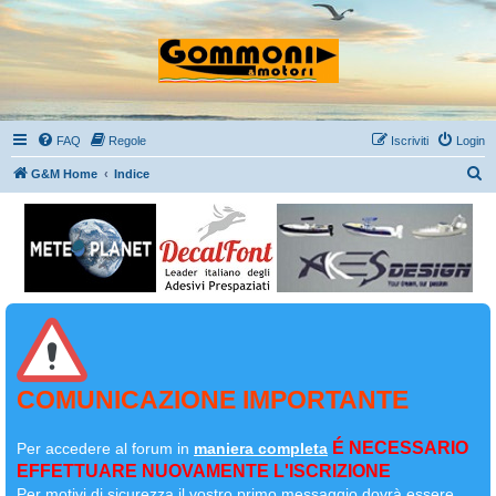
FAQ
Regole
Iscriviti
Login
C
G&M Home
Indice
e
r
c
a
COMUNICAZIONE IMPORTANTE
É NECESSARIO
Per accedere al forum in
maniera completa
EFFETTUARE NUOVAMENTE L'ISCRIZIONE
Per motivi di sicurezza il
vostro primo messaggio dovrà essere