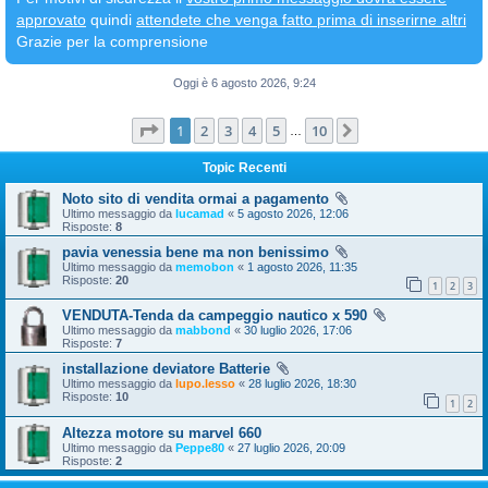
approvato
quindi
attendete che venga fatto prima di inserirne altri
Grazie per la comprensione
Oggi è 6 agosto 2026, 9:24
Pagina
1
di
10
1
2
3
4
5
10
Prossimo
…
Topic Recenti
Noto sito di vendita ormai a pagamento
Ultimo messaggio da
lucamad
«
5 agosto 2026, 12:06
Risposte:
8
pavia venessia bene ma non benissimo
Ultimo messaggio da
memobon
«
1 agosto 2026, 11:35
Risposte:
20
1
2
3
VENDUTA-Tenda da campeggio nautico x 590
Ultimo messaggio da
mabbond
«
30 luglio 2026, 17:06
Risposte:
7
installazione deviatore Batterie
Ultimo messaggio da
lupo.lesso
«
28 luglio 2026, 18:30
Risposte:
10
1
2
Altezza motore su marvel 660
Ultimo messaggio da
Peppe80
«
27 luglio 2026, 20:09
Risposte:
2