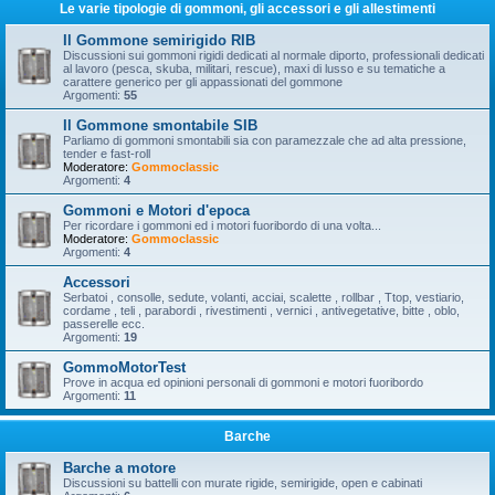
Le varie tipologie di gommoni, gli accessori e gli allestimenti
Il Gommone semirigido RIB
Discussioni sui gommoni rigidi dedicati al normale diporto, professionali dedicati
al lavoro (pesca, skuba, militari, rescue), maxi di lusso e su tematiche a
carattere generico per gli appassionati del gommone
Argomenti:
55
Il Gommone smontabile SIB
Parliamo di gommoni smontabili sia con paramezzale che ad alta pressione,
tender e fast-roll
Moderatore:
Gommoclassic
Argomenti:
4
Gommoni e Motori d'epoca
Per ricordare i gommoni ed i motori fuoribordo di una volta...
Moderatore:
Gommoclassic
Argomenti:
4
Accessori
Serbatoi , consolle, sedute, volanti, acciai, scalette , rollbar , Ttop, vestiario,
cordame , teli , parabordi , rivestimenti , vernici , antivegetative, bitte , oblo,
passerelle ecc.
Argomenti:
19
GommoMotorTest
Prove in acqua ed opinioni personali di gommoni e motori fuoribordo
Argomenti:
11
Barche
Barche a motore
Discussioni su battelli con murate rigide, semirigide, open e cabinati