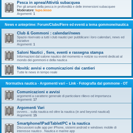
Pesca in apnea/Attività subacquea
Per gli amanti della pesca in profondità e delle immersioni subacquee
Moderatore:
lupo.lesso
Argomenti:
1
News e anteprime: Forum/Clubs/Fiere ed eventi a tema gommone/nautica
Club & Gommoni : calendari/news
Spazio riservato a tutti i club nautici per pubblicare i loro calendari, news ed
iniziative
Argomenti:
1
Saloni Nautici , fiere, eventi e rassegna stampa
Informazioni dal salone nautico del momento e notizie su eventi dedicati al
mondo dei gommoni e della nautica
Novità: avvisi e comunicazioni dai cantieri
Tutte le news in tempo reale
Normativa nautica - Argomenti vari – Link - Fotografia dal gommone - OT
Comunicazioni e avvisi
argomenti a carattere generale di particolare rilievo od importanza
Argomenti:
17
Argomenti Vari
ovvero... sulla nautica ed oltre la nautica (in and beyond nautical)
Argomenti:
15
Smartphone/IPad/Tablet/PC e la nautica
Discussioni sulle app per iPhone, sistemi android e windows mobile di
interesse nautico . Nautica e marine app