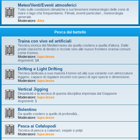
Meteo/Venti/Eventi atmosferici
Tutto sulle condizioni climatiche e sui fenomeni meteorologici delle zone di
mare o lago che frequentiamo. Filmati, eventi particolari , meteorologia
generale.
Moderatore:
Alex
Pesca dal battello
Traina con vivo ed artificiali
Tecnica storica del Mediterraneo da quella costiera a quella d’altura. Dalle
prede classiche di dentici e ricciole sino alle nuove frontiere oramai comuni
come il tonno.
Moderatore:
lupo.lesso
Argomenti:
14
Drifting e Light Drifting
Tecnica dedicata a sua maestà il tonno ed alla sua variante con attrezzature
leggere, capace di regalare incontri con pesci di ogni specie e dimensione.
Moderatore:
lupo.lesso
Vertical Jigging
Dinamicità e la tecnica di questa disciplina importata dal Giappone
Moderatore:
lupo.lesso
Argomenti:
1
Bolentino
Da quello costiero a quello di profondità...
Moderatore:
lupo.lesso
Pesca ai Cefalopodi
Tecnica di pesca a calamari, seppie e polpi
Moderatore:
lupo.lesso