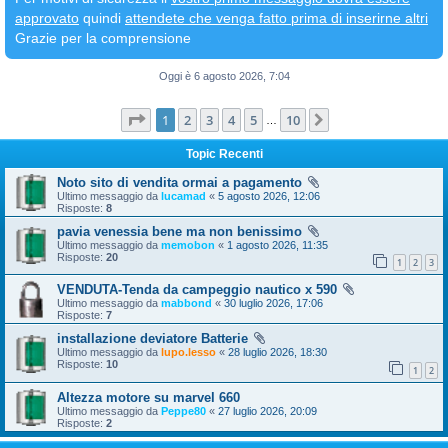
approvato
quindi
attendete che venga fatto prima di inserirne altri
Grazie per la comprensione
Oggi è 6 agosto 2026, 7:04
Pagina
1
di
10
1
2
3
4
5
10
Prossimo
…
Topic Recenti
Noto sito di vendita ormai a pagamento
Ultimo messaggio da
lucamad
«
5 agosto 2026, 12:06
Risposte:
8
pavia venessia bene ma non benissimo
Ultimo messaggio da
memobon
«
1 agosto 2026, 11:35
Risposte:
20
1
2
3
VENDUTA-Tenda da campeggio nautico x 590
Ultimo messaggio da
mabbond
«
30 luglio 2026, 17:06
Risposte:
7
installazione deviatore Batterie
Ultimo messaggio da
lupo.lesso
«
28 luglio 2026, 18:30
Risposte:
10
1
2
Altezza motore su marvel 660
Ultimo messaggio da
Peppe80
«
27 luglio 2026, 20:09
Risposte:
2