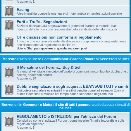
Argomenti:
1
Racing
Allestimenti da competizione, gare di motonautica e manifestazioni sportive
Furti e Truffe - Segnalazioni
Sezione riservata alla segnalazione di gommoni, barche e motori rubati.
I gestori del sito non sono responsabili della veridicità delle informazioni
OT e discussioni non conformi al regolamento
Tutto ciò che non era attinente alle discussioni originarie e conseguentemente
non rispondente al regolamento del forum.
Solo lo Staff può spostare in questa sezione i post
Mercato usato nautico: Gommoni/Motori/Barche/Rimorchi/Accessori nautici
Il Mercatino del Forum....Buy & Sell
Annunci di vendita e mercato dell'usato di gommoni, motori fuoribordo ,barche ,
carrelli, accessori nautici
Argomenti:
34
Dubbi e segnalazioni sugli acquisti: EBAY/SUBITO.IT e simili
Qui potete segnalare eventuali link a siti di vendita come ad esempio Ebay o
subito.it destinati a svanire nel tempo causa scadenza degli annunci
Benvenuti in Gommoni e Motori, il sito di tutti i gommonauti ed appassionati di
nautica
REGOLAMENTO e ISTRUZIONI per l'utilizzo del Forum
Consigli su come si utilizza il Forum , come inserire filmati e fotografie e sulle
regole da rispettare
Argomenti:
6