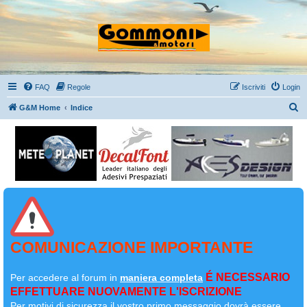
FAQ
Regole
Iscriviti
Login
C
G&M Home
Indice
e
r
c
a
COMUNICAZIONE IMPORTANTE
É NECESSARIO
Per accedere al forum in
maniera completa
EFFETTUARE NUOVAMENTE L'ISCRIZIONE
Per motivi di sicurezza il
vostro primo messaggio dovrà essere