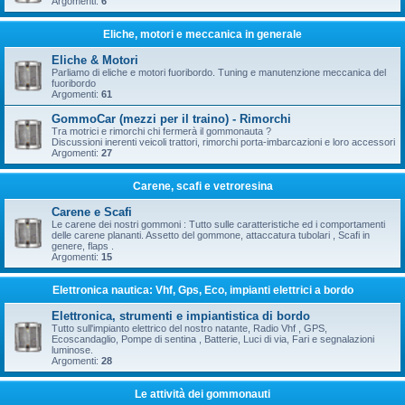
Argomenti:
6
Eliche, motori e meccanica in generale
Eliche & Motori
Parliamo di eliche e motori fuoribordo. Tuning e manutenzione meccanica del
fuoribordo
Argomenti:
61
GommoCar (mezzi per il traino) - Rimorchi
Tra motrici e rimorchi chi fermerà il gommonauta ?
Discussioni inerenti veicoli trattori, rimorchi porta-imbarcazioni e loro accessori
Argomenti:
27
Carene, scafi e vetroresina
Carene e Scafi
Le carene dei nostri gommoni : Tutto sulle caratteristiche ed i comportamenti
delle carene plananti. Assetto del gommone, attaccatura tubolari , Scafi in
genere, flaps .
Argomenti:
15
Elettronica nautica: Vhf, Gps, Eco, impianti elettrici a bordo
Elettronica, strumenti e impiantistica di bordo
Tutto sull'impianto elettrico del nostro natante, Radio Vhf , GPS,
Ecoscandaglio, Pompe di sentina , Batterie, Luci di via, Fari e segnalazioni
luminose.
Argomenti:
28
Le attività dei gommonauti