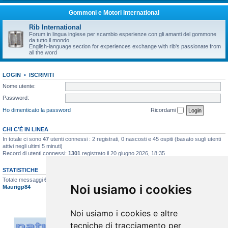
Gommoni e Motori International
Rib International
Forum in lingua inglese per scambio esperienze con gli amanti del gommone
da tutto il mondo
English-language section for experiences exchange with rib's passionate from
all the word
LOGIN
•
ISCRIVITI
Nome utente:
Password:
Ho dimenticato la password
Ricordami
CHI C’È IN LINEA
In totale ci sono
47
utenti connessi : 2 registrati, 0 nascosti e 45 ospiti (basato sugli utenti
attivi negli ultimi 5 minuti)
Record di utenti connessi:
1301
registrato il 20 giugno 2026, 18:35
STATISTICHE
Totale messaggi
6617
• Totale argomenti
396
• Totale iscritti
517
• Ultimo iscritto
Noi usiamo i cookies
Maurigp84
Noi usiamo i cookies e altre
tecniche di tracciamento per