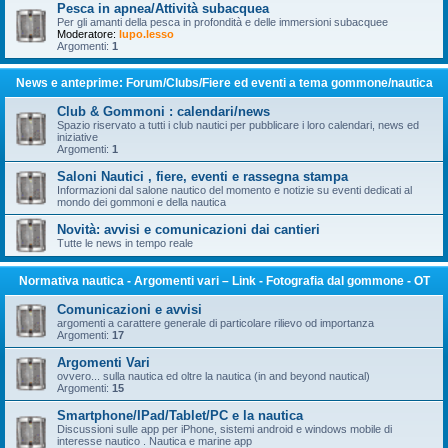
Pesca in apnea/Attività subacquea
Per gli amanti della pesca in profondità e delle immersioni subacquee
Moderatore:
lupo.lesso
Argomenti:
1
News e anteprime: Forum/Clubs/Fiere ed eventi a tema gommone/nautica
Club & Gommoni : calendari/news
Spazio riservato a tutti i club nautici per pubblicare i loro calendari, news ed
iniziative
Argomenti:
1
Saloni Nautici , fiere, eventi e rassegna stampa
Informazioni dal salone nautico del momento e notizie su eventi dedicati al
mondo dei gommoni e della nautica
Novità: avvisi e comunicazioni dai cantieri
Tutte le news in tempo reale
Normativa nautica - Argomenti vari – Link - Fotografia dal gommone - OT
Comunicazioni e avvisi
argomenti a carattere generale di particolare rilievo od importanza
Argomenti:
17
Argomenti Vari
ovvero... sulla nautica ed oltre la nautica (in and beyond nautical)
Argomenti:
15
Smartphone/IPad/Tablet/PC e la nautica
Discussioni sulle app per iPhone, sistemi android e windows mobile di
interesse nautico . Nautica e marine app