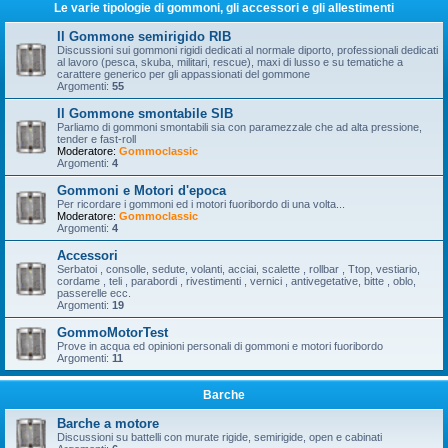
Le varie tipologie di gommoni, gli accessori e gli allestimenti
Il Gommone semirigido RIB
Discussioni sui gommoni rigidi dedicati al normale diporto, professionali dedicati
al lavoro (pesca, skuba, militari, rescue), maxi di lusso e su tematiche a
carattere generico per gli appassionati del gommone
Argomenti:
55
Il Gommone smontabile SIB
Parliamo di gommoni smontabili sia con paramezzale che ad alta pressione,
tender e fast-roll
Moderatore:
Gommoclassic
Argomenti:
4
Gommoni e Motori d'epoca
Per ricordare i gommoni ed i motori fuoribordo di una volta...
Moderatore:
Gommoclassic
Argomenti:
4
Accessori
Serbatoi , consolle, sedute, volanti, acciai, scalette , rollbar , Ttop, vestiario,
cordame , teli , parabordi , rivestimenti , vernici , antivegetative, bitte , oblo,
passerelle ecc.
Argomenti:
19
GommoMotorTest
Prove in acqua ed opinioni personali di gommoni e motori fuoribordo
Argomenti:
11
Barche
Barche a motore
Discussioni su battelli con murate rigide, semirigide, open e cabinati