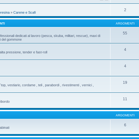
2
oresina
»
Carene e Scafi
NTI
ARGOMENTI
55
fessionali dedicati al lavoro (pesca, skuba, militari, rescue), maxi di
ati del gommone
4
ta pressione, tender e fast-roll
4
19
Ttop, vestiario, cordame , teli , parabordi , rivestimenti , vernici ,
11
ribordo
ARGOMENTI
6
abinati