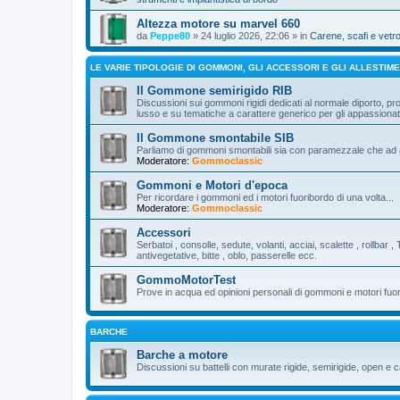
Altezza motore su marvel 660
da
Peppe80
» 24 luglio 2026, 22:06 » in
Carene, scafi e vetr
LE VARIE TIPOLOGIE DI GOMMONI, GLI ACCESSORI E GLI ALLESTIME
Il Gommone semirigido RIB
Discussioni sui gommoni rigidi dedicati al normale diporto, pro
lusso e su tematiche a carattere generico per gli appassion
Il Gommone smontabile SIB
Parliamo di gommoni smontabili sia con paramezzale che ad al
Moderatore:
Gommoclassic
Gommoni e Motori d'epoca
Per ricordare i gommoni ed i motori fuoribordo di una volta...
Moderatore:
Gommoclassic
Accessori
Serbatoi , consolle, sedute, volanti, acciai, scalette , rollbar , 
antivegetative, bitte , oblo, passerelle ecc.
GommoMotorTest
Prove in acqua ed opinioni personali di gommoni e motori fuo
BARCHE
Barche a motore
Discussioni su battelli con murate rigide, semirigide, open e c