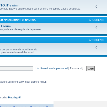
TO.IT e simili
0
 esempio Ebay o subito.it destinati a svanire nel tempo causa scadenza
 ED APPASSIONATI DI NAUTICA
ARGOMENTI
l Forum
6
otografie e sulle regole da rispettare
ARGOMENTI
0
ti del gommone da tutto il mondo
 passionate from all the word
Ho dimenticato la password
|
Ricordami
ato sugli utenti attivi negli ultimi 5 minuti)
iscritto
Maurigp84