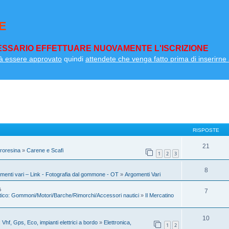
E
SSARIO EFFETTUARE NUOVAMENTE L'ISCRIZIONE
à essere approvato
quindi
attendete che venga fatto prima di inserirne a
RISPOSTE
21
troresina
»
Carene e Scafi
1
2
3
8
menti vari – Link - Fotografia dal gommone - OT
»
Argomenti Vari
7
tico: Gommoni/Motori/Barche/Rimorchi/Accessori nautici
»
Il Mercatino
10
 Vhf, Gps, Eco, impianti elettrici a bordo
»
Elettronica,
1
2