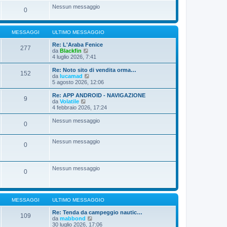
s
t
Nessun messaggio
a
i
0
g
m
g
o
i
m
o
MESSAGGI
ULTIMO MESSAGGIO
e
s
Re: L'Araba Fenice
s
277
V
da
Blackfin
a
e
4 luglio 2026, 7:41
g
d
g
i
i
Re: Noto sito di vendita orma…
152
u
V
o
da
lucamad
l
e
5 agosto 2026, 12:06
t
d
i
i
Re: APP ANDROID - NAVIGAZIONE
9
m
u
V
da
Volatile
o
l
e
4 febbraio 2026, 17:24
m
t
d
e
i
i
Nessun messaggio
s
0
m
u
s
o
l
a
m
t
Nessun messaggio
g
e
i
0
g
s
m
i
s
o
o
a
m
g
e
Nessun messaggio
0
g
s
i
s
o
a
g
g
MESSAGGI
ULTIMO MESSAGGIO
i
o
Re: Tenda da campeggio nautic…
109
V
da
mabbond
e
30 luglio 2026, 17:06