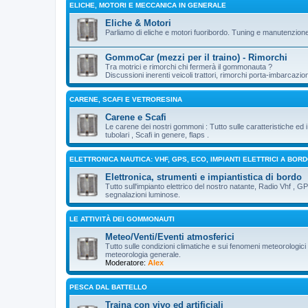
ELICHE, MOTORI E MECCANICA IN GENERALE
Eliche & Motori
Parliamo di eliche e motori fuoribordo. Tuning e manutenzion
GommoCar (mezzi per il traino) - Rimorchi
Tra motrici e rimorchi chi fermerà il gommonauta ?
Discussioni inerenti veicoli trattori, rimorchi porta-imbarcazio
CARENE, SCAFI E VETRORESINA
Carene e Scafi
Le carene dei nostri gommoni : Tutto sulle caratteristiche ed
tubolari , Scafi in genere, flaps .
ELETTRONICA NAUTICA: VHF, GPS, ECO, IMPIANTI ELETTRICI A BOR
Elettronica, strumenti e impiantistica di bordo
Tutto sull'impianto elettrico del nostro natante, Radio Vhf , G
segnalazioni luminose.
LE ATTIVITÀ DEI GOMMONAUTI
Meteo/Venti/Eventi atmosferici
Tutto sulle condizioni climatiche e sui fenomeni meteorologici 
meteorologia generale.
Moderatore:
Alex
PESCA DAL BATTELLO
Traina con vivo ed artificiali