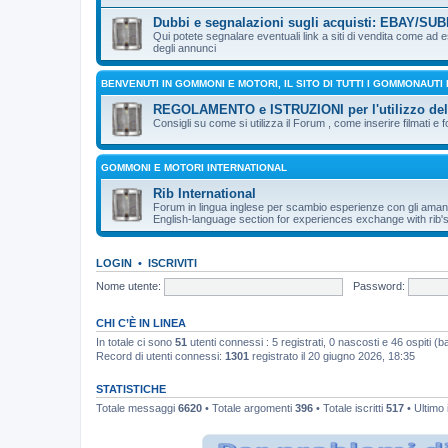
Dubbi e segnalazioni sugli acquisti: EBAY/SUBI
Qui potete segnalare eventuali link a siti di vendita come ad
degli annunci
BENVENUTI IN GOMMONI E MOTORI, IL SITO DI TUTTI I GOMMONAUTI
REGOLAMENTO e ISTRUZIONI per l'utilizzo de
Consigli su come si utilizza il Forum , come inserire filmati e f
GOMMONI E MOTORI INTERNATIONAL
Rib International
Forum in lingua inglese per scambio esperienze con gli aman
English-language section for experiences exchange with rib's
LOGIN
•
ISCRIVITI
Nome utente:
Password:
CHI C’È IN LINEA
In totale ci sono
51
utenti connessi : 5 registrati, 0 nascosti e 46 ospiti (bas
Record di utenti connessi:
1301
registrato il 20 giugno 2026, 18:35
STATISTICHE
Totale messaggi
6620
• Totale argomenti
396
• Totale iscritti
517
• Ultimo 