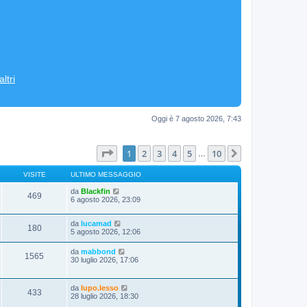
ltri
Oggi è 7 agosto 2026, 7:43
Pagina
1
di
10
1
2
3
4
5
10
Prossimo
…
VISITE
ULTIMO MESSAGGIO
da
Blackfin
469
6 agosto 2026, 23:09
da
lucamad
180
5 agosto 2026, 12:06
da
mabbond
1565
30 luglio 2026, 17:06
da
lupo.lesso
433
28 luglio 2026, 18:30