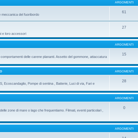
ARGOMENTI
61
e meccanica del fuoribordo
27
ni e loro accessori
ARGOMENTI
15
 i comportamenti delle carene plananti. Assetto del gommone, attaccatura
DO
ARGOMENTI
28
PS, Ecoscandaglio, Pompe di sentina , Batterie, Luci di via, Fari e
ARGOMENTI
0
delle zone di mare o lago che frequentiamo. Filmati, eventi particolari ,
ARGOMENTI