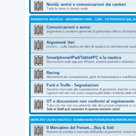
Novità: avvisi e comunicazioni dai cantieri
Tutte le news in tempo reale
NORMATIVA NAUTICA - ARGOMENTI VARI – LINK - FOTOGRAFIA DAL 
Comunicazioni e avvisi
argomenti a carattere generale di particolare rilievo od impor
Argomenti Vari
ovvero... sulla nautica ed oltre la nautica (in and beyond nauti
Smartphone/IPad/Tablet/PC e la nautica
Discussioni sulle app per iPhone, sistemi android e windows 
Racing
Allestimenti da competizione, gare di motonautica e manifesta
Furti e Truffe - Segnalazioni
Sezione riservata alla segnalazione di gommoni, barche e mot
I gestori del sito non sono responsabili della veridicità delle i
OT e discussioni non conformi al regolamento
Tutto ciò che non era attinente alle discussioni originarie 
Solo lo Staff può spostare in questa sezione i post
MERCATO USATO NAUTICO: GOMMONI/MOTORI/BARCHE/RIMORCHI/AC
Il Mercatino del Forum....Buy & Sell
Annunci di vendita e mercato dell'usato di gommoni, motori fuo