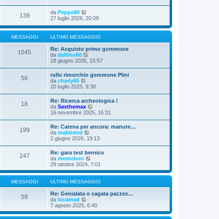
da
Peppe80
139
27 luglio 2026, 20:09
MESSAGGI
ULTIMO MESSAGGIO
Re: Acquisto primo gommone
1045
V
da
delfino60
e
18 giugno 2026, 15:57
d
i
rullo rimorchio gommone Plini
56
u
V
da
charly65
l
e
20 luglio 2025, 9:38
t
d
i
i
Re: Ricerca archeologica !
m
18
u
V
da
Saxthemax
o
l
e
16 novembre 2025, 16:31
m
t
d
e
i
i
s
Re: Catena per ancora: manute…
m
199
u
s
V
da
mabbond
o
l
a
e
2 giugno 2026, 19:13
m
t
g
d
e
i
g
i
s
Re: gara test bernico
m
i
247
u
s
V
da
memobon
o
o
l
a
e
29 ottobre 2024, 7:01
m
t
g
d
e
i
g
i
s
m
i
u
MESSAGGI
ULTIMO MESSAGGIO
s
o
o
l
a
m
t
Re: Genialata o cagata pazzes…
g
59
e
V
i
da
lucamad
g
s
e
m
7 agosto 2025, 6:40
i
s
d
o
o
a
i
m