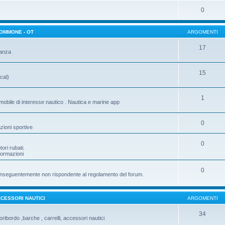
0
GOMMONE - OT
ARGOMENTI
17
tanza
15
cal)
1
mobile di interesse nautico . Nautica e marine app
0
zioni sportive
0
ori rubati.
nformazioni
0
e conseguentemente non rispondente al regolamento del forum.
CESSORI NAUTICI
ARGOMENTI
34
ribordo ,barche , carrelli, accessori nautici