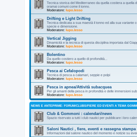
Tecnica storica del Mediterraneo da quella costiera a quella d’a
oramai comuni come il tonno.
Moderatore:
lupo.lesso
Drifting e Light Drifting
Tecnica dedicata a sua maestà il tonno ed alla sua variante c
specie e dimensione.
Moderatore:
lupo.lesso
Vertical Jigging
Dinamicità e la tecnica di questa disciplina importata dal Gia
Moderatore:
lupo.lesso
Bolentino
Da quello costiero a quello di profondità...
Moderatore:
lupo.lesso
Pesca ai Cefalopodi
Tecnica di pesca a calamari, seppie e polpi
Moderatore:
lupo.lesso
Pesca in apnea/Attività subacquea
Per gli amanti della pesca in profondità e delle immersioni s
Moderatore:
lupo.lesso
NEWS E ANTEPRIME: FORUM/CLUBS/FIERE ED EVENTI A TEMA GOM
Club & Gommoni : calendari/news
Spazio riservato a tutti i club nautici per pubblicare i loro cale
Saloni Nautici , fiere, eventi e rassegna stampa
Informazioni dal salone nautico del momento e notizie su even