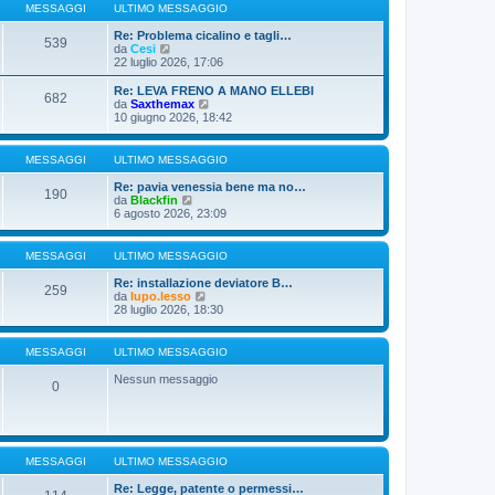
g
u
e
MESSAGGI
ULTIMO MESSAGGIO
g
l
s
i
t
s
Re: Problema cicalino e tagli…
539
o
V
i
a
da
Cesi
e
m
g
22 luglio 2026, 17:06
d
o
g
i
m
i
Re: LEVA FRENO A MANO ELLEBI
682
u
e
o
V
da
Saxthemax
l
s
e
10 giugno 2026, 18:42
t
s
d
i
a
i
m
g
u
MESSAGGI
ULTIMO MESSAGGIO
o
g
l
m
i
t
Re: pavia venessia bene ma no…
190
e
o
i
V
da
Blackfin
s
m
e
6 agosto 2026, 23:09
s
o
d
a
m
i
g
e
u
MESSAGGI
ULTIMO MESSAGGIO
g
s
l
i
s
t
Re: installazione deviatore B…
o
a
259
i
V
da
lupo.lesso
g
m
e
28 luglio 2026, 18:30
g
o
d
i
m
i
o
e
u
MESSAGGI
ULTIMO MESSAGGIO
s
l
s
t
Nessun messaggio
a
0
i
g
m
g
o
i
m
o
e
s
MESSAGGI
ULTIMO MESSAGGIO
s
a
Re: Legge, patente o permessi…
g