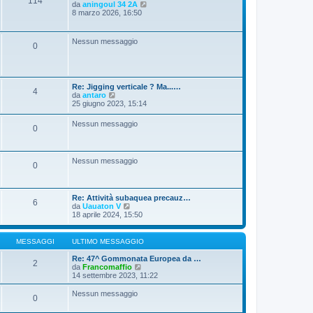
114
V
da
aningoul 34 2A
g
e
8 marzo 2026, 16:50
i
d
o
i
u
Nessun messaggio
0
l
t
i
m
o
Re: Jigging verticale ? Ma...…
m
4
V
da
antaro
e
e
25 giugno 2023, 15:14
s
d
s
i
a
Nessun messaggio
0
u
g
l
g
t
i
i
o
Nessun messaggio
m
0
o
m
e
s
Re: Attività subaquea precauz…
6
s
V
da
Uauaton V
a
e
18 aprile 2024, 15:50
g
d
g
i
i
u
MESSAGGI
ULTIMO MESSAGGIO
o
l
t
Re: 47^ Gommonata Europea da …
2
i
V
da
Francomaffio
m
e
14 settembre 2023, 11:22
o
d
m
i
Nessun messaggio
0
e
u
s
l