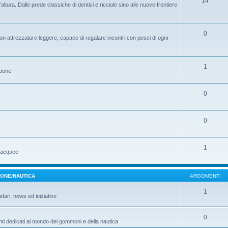
14
ltura. Dalle prede classiche di dentici e ricciole sino alle nuove frontiere
0
on attrezzature leggere, capace di regalare incontri con pesci di ogni
1
ppone
0
0
1
ubacquee
MONE/NAUTICA
ARGOMENTI
1
ndari, news ed iniziative
0
ti dedicati al mondo dei gommoni e della nautica