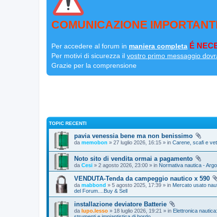
COMUNICAZIONE IMPORTANT
É NECE
Per accedere al forum in
maniera completa
Per motivi di sicurezza il
vostro primo messaggio dovr
Grazie per la comprensione
TOPIC RECENTI
pavia venessia bene ma non benissimo
da
memobon
» 27 luglio 2026, 16:15 » in
Carene, scafi e ve
Noto sito di vendita ormai a pagamento
da
Cesi
» 2 agosto 2026, 23:00 » in
Normativa nautica - Argo
VENDUTA-Tenda da campeggio nautico x 590
da
mabbond
» 5 agosto 2025, 17:39 » in
Mercato usato nau
del Forum....Buy & Sell
installazione deviatore Batterie
da
lupo.lesso
» 18 luglio 2026, 19:21 » in
Elettronica nautica:
strumenti e impiantistica di bordo