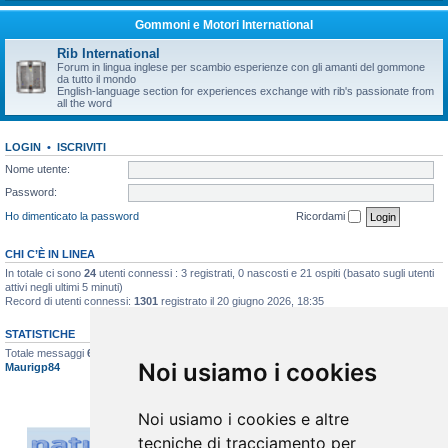
Gommoni e Motori International
Rib International
Forum in lingua inglese per scambio esperienze con gli amanti del gommone
da tutto il mondo
English-language section for experiences exchange with rib's passionate from
all the word
LOGIN
•
ISCRIVITI
Nome utente:
Password:
Ho dimenticato la password
Ricordami
CHI C’È IN LINEA
In totale ci sono
24
utenti connessi : 3 registrati, 0 nascosti e 21 ospiti (basato sugli utenti
attivi negli ultimi 5 minuti)
Record di utenti connessi:
1301
registrato il 20 giugno 2026, 18:35
STATISTICHE
Totale messaggi
6620
• Totale argomenti
396
• Totale iscritti
517
• Ultimo iscritto
Noi usiamo i cookies
Maurigp84
Noi usiamo i cookies e altre
tecniche di tracciamento per