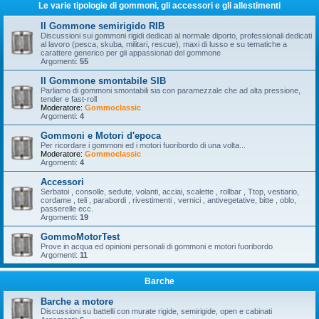
Le varie tipologie di gommoni, gli accessori e gli allestimenti
Il Gommone semirigido RIB
Discussioni sui gommoni rigidi dedicati al normale diporto, professionali dedicati
al lavoro (pesca, skuba, militari, rescue), maxi di lusso e su tematiche a
carattere generico per gli appassionati del gommone
Argomenti:
55
Il Gommone smontabile SIB
Parliamo di gommoni smontabili sia con paramezzale che ad alta pressione,
tender e fast-roll
Moderatore:
Gommoclassic
Argomenti:
4
Gommoni e Motori d'epoca
Per ricordare i gommoni ed i motori fuoribordo di una volta...
Moderatore:
Gommoclassic
Argomenti:
4
Accessori
Serbatoi , consolle, sedute, volanti, acciai, scalette , rollbar , Ttop, vestiario,
cordame , teli , parabordi , rivestimenti , vernici , antivegetative, bitte , oblo,
passerelle ecc.
Argomenti:
19
GommoMotorTest
Prove in acqua ed opinioni personali di gommoni e motori fuoribordo
Argomenti:
11
Barche
Barche a motore
Discussioni su battelli con murate rigide, semirigide, open e cabinati