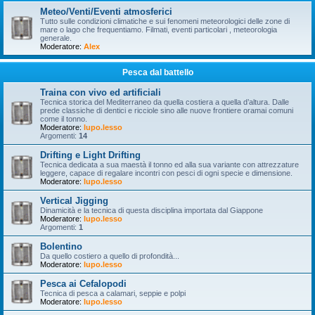
Meteo/Venti/Eventi atmosferici
Tutto sulle condizioni climatiche e sui fenomeni meteorologici delle zone di
mare o lago che frequentiamo. Filmati, eventi particolari , meteorologia
generale.
Moderatore:
Alex
Pesca dal battello
Traina con vivo ed artificiali
Tecnica storica del Mediterraneo da quella costiera a quella d’altura. Dalle
prede classiche di dentici e ricciole sino alle nuove frontiere oramai comuni
come il tonno.
Moderatore:
lupo.lesso
Argomenti:
14
Drifting e Light Drifting
Tecnica dedicata a sua maestà il tonno ed alla sua variante con attrezzature
leggere, capace di regalare incontri con pesci di ogni specie e dimensione.
Moderatore:
lupo.lesso
Vertical Jigging
Dinamicità e la tecnica di questa disciplina importata dal Giappone
Moderatore:
lupo.lesso
Argomenti:
1
Bolentino
Da quello costiero a quello di profondità...
Moderatore:
lupo.lesso
Pesca ai Cefalopodi
Tecnica di pesca a calamari, seppie e polpi
Moderatore:
lupo.lesso