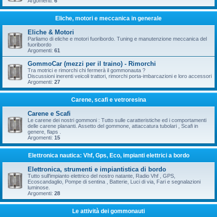
Argomenti:
6
Eliche, motori e meccanica in generale
Eliche & Motori
Parliamo di eliche e motori fuoribordo. Tuning e manutenzione meccanica del
fuoribordo
Argomenti:
61
GommoCar (mezzi per il traino) - Rimorchi
Tra motrici e rimorchi chi fermerà il gommonauta ?
Discussioni inerenti veicoli trattori, rimorchi porta-imbarcazioni e loro accessori
Argomenti:
27
Carene, scafi e vetroresina
Carene e Scafi
Le carene dei nostri gommoni : Tutto sulle caratteristiche ed i comportamenti
delle carene plananti. Assetto del gommone, attaccatura tubolari , Scafi in
genere, flaps .
Argomenti:
15
Elettronica nautica: Vhf, Gps, Eco, impianti elettrici a bordo
Elettronica, strumenti e impiantistica di bordo
Tutto sull'impianto elettrico del nostro natante, Radio Vhf , GPS,
Ecoscandaglio, Pompe di sentina , Batterie, Luci di via, Fari e segnalazioni
luminose.
Argomenti:
28
Le attività dei gommonauti