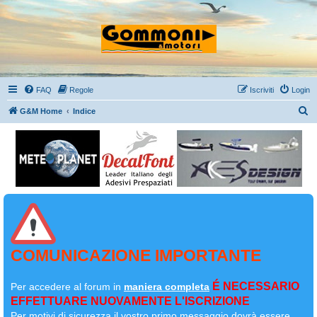
FAQ
Regole
Iscriviti
Login
C
G&M Home
Indice
e
r
c
a
COMUNICAZIONE IMPORTANTE
É NECESSARIO
Per accedere al forum in
maniera completa
EFFETTUARE NUOVAMENTE L'ISCRIZIONE
Per motivi di sicurezza il
vostro primo messaggio dovrà essere