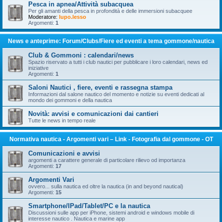
Pesca in apnea/Attività subacquea
Per gli amanti della pesca in profondità e delle immersioni subacquee
Moderatore:
lupo.lesso
Argomenti:
1
News e anteprime: Forum/Clubs/Fiere ed eventi a tema gommone/nautica
Club & Gommoni : calendari/news
Spazio riservato a tutti i club nautici per pubblicare i loro calendari, news ed
iniziative
Argomenti:
1
Saloni Nautici , fiere, eventi e rassegna stampa
Informazioni dal salone nautico del momento e notizie su eventi dedicati al
mondo dei gommoni e della nautica
Novità: avvisi e comunicazioni dai cantieri
Tutte le news in tempo reale
Normativa nautica - Argomenti vari – Link - Fotografia dal gommone - OT
Comunicazioni e avvisi
argomenti a carattere generale di particolare rilievo od importanza
Argomenti:
17
Argomenti Vari
ovvero... sulla nautica ed oltre la nautica (in and beyond nautical)
Argomenti:
15
Smartphone/IPad/Tablet/PC e la nautica
Discussioni sulle app per iPhone, sistemi android e windows mobile di
interesse nautico . Nautica e marine app