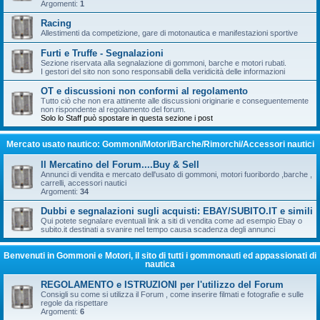
Argomenti:
1
Racing
Allestimenti da competizione, gare di motonautica e manifestazioni sportive
Furti e Truffe - Segnalazioni
Sezione riservata alla segnalazione di gommoni, barche e motori rubati.
I gestori del sito non sono responsabili della veridicità delle informazioni
OT e discussioni non conformi al regolamento
Tutto ciò che non era attinente alle discussioni originarie e conseguentemente
non rispondente al regolamento del forum.
Solo lo Staff può spostare in questa sezione i post
Mercato usato nautico: Gommoni/Motori/Barche/Rimorchi/Accessori nautici
Il Mercatino del Forum....Buy & Sell
Annunci di vendita e mercato dell'usato di gommoni, motori fuoribordo ,barche ,
carrelli, accessori nautici
Argomenti:
34
Dubbi e segnalazioni sugli acquisti: EBAY/SUBITO.IT e simili
Qui potete segnalare eventuali link a siti di vendita come ad esempio Ebay o
subito.it destinati a svanire nel tempo causa scadenza degli annunci
Benvenuti in Gommoni e Motori, il sito di tutti i gommonauti ed appassionati di
nautica
REGOLAMENTO e ISTRUZIONI per l'utilizzo del Forum
Consigli su come si utilizza il Forum , come inserire filmati e fotografie e sulle
regole da rispettare
Argomenti:
6