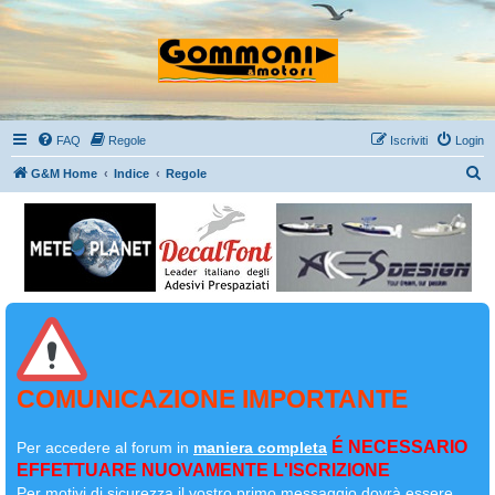
FAQ
Regole
Iscriviti
Login
C
G&M Home
Indice
Regole
e
r
c
a
COMUNICAZIONE IMPORTANTE
É NECESSARIO
Per accedere al forum in
maniera completa
EFFETTUARE NUOVAMENTE L'ISCRIZIONE
Per motivi di sicurezza il
vostro primo messaggio dovrà essere