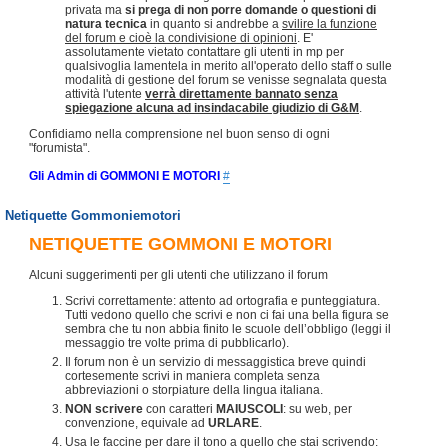
privata ma
si prega di non porre domande o questioni di
natura tecnica
in quanto si andrebbe a
svilire la funzione
del forum e cioè la condivisione di opinioni
. E'
assolutamente vietato contattare gli utenti in mp per
qualsivoglia lamentela in merito all'operato dello staff o sulle
modalità di gestione del forum se venisse segnalata questa
attività l'utente
verrà direttamente bannato senza
spiegazione alcuna ad insindacabile giudizio di G&M
.
Confidiamo nella comprensione nel buon senso di ogni
"forumista".
Gli Admin di GOMMONI E MOTORI
#
Netiquette Gommoniemotori
NETIQUETTE GOMMONI E MOTORI
Alcuni suggerimenti per gli utenti che utilizzano il forum
Scrivi correttamente: attento ad ortografia e punteggiatura.
Tutti vedono quello che scrivi e non ci fai una bella figura se
sembra che tu non abbia finito le scuole dell’obbligo (leggi il
messaggio tre volte prima di pubblicarlo).
Il forum non è un servizio di messaggistica breve quindi
cortesemente scrivi in maniera completa senza
abbreviazioni o storpiature della lingua italiana.
NON scrivere
con caratteri
MAIUSCOLI
: su web, per
convenzione, equivale ad
URLARE
.
Usa le faccine per dare il tono a quello che stai scrivendo: