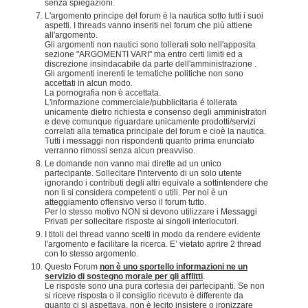
senza spiegazioni.
L'argomento principe del forum è la nautica sotto tutti i suoi
aspetti. I threads vanno inseriti nel forum che più attiene
all'argomento.
Gli argomenti non nautici sono tollerati solo nell'apposita
sezione "ARGOMENTI VARI" ma entro certi limiti ed a
discrezione insindacabile da parte dell'amministrazione .
Gli argomenti inerenti le tematiche politiche non sono
accettati in alcun modo.
La pornografia non è accettata.
L'informazione commerciale/pubblicitaria é tollerata
unicamente dietro richiesta e consenso degli amministratori
e deve comunque riguardare unicamente prodotti/servizi
correlati alla tematica principale del forum e cioè la nautica.
Tutti i messaggi non rispondenti quanto prima enunciato
verranno rimossi senza alcun preavviso.
Le domande non vanno mai dirette ad un unico
partecipante. Sollecitare l'intervento di un solo utente
ignorando i contributi degli altri equivale a sottintendere che
non li si considera competenti o utili. Per noi è un
atteggiamento offensivo verso il forum tutto.
Per lo stesso motivo NON si devono utilizzare i Messaggi
Privati per sollecitare risposte ai singoli interlocutori.
I titoli dei thread vanno scelti in modo da rendere evidente
l'argomento e facilitare la ricerca. E’ vietato aprire 2 thread
con lo stesso argomento.
Questo Forum
non è uno sportello informazioni ne un
servizio di sostegno morale per gli afflitti
.
Le risposte sono una pura cortesia dei partecipanti. Se non
si riceve risposta o il consiglio ricevuto è differente da
quanto ci si aspettava, non è lecito insistere o ironizzare