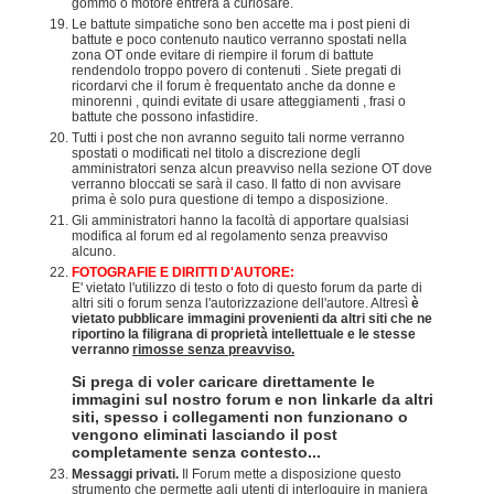
gommo o motore entrerà a curiosare.
Le battute simpatiche sono ben accette ma i post pieni di
battute e poco contenuto nautico verranno spostati nella
zona OT onde evitare di riempire il forum di battute
rendendolo troppo povero di contenuti . Siete pregati di
ricordarvi che il forum è frequentato anche da donne e
minorenni , quindi evitate di usare atteggiamenti , frasi o
battute che possono infastidire.
Tutti i post che non avranno seguito tali norme verranno
spostati o modificati nel titolo a discrezione degli
amministratori senza alcun preavviso nella sezione OT dove
verranno bloccati se sarà il caso. Il fatto di non avvisare
prima è solo pura questione di tempo a disposizione.
Gli amministratori hanno la facoltà di apportare qualsiasi
modifica al forum ed al regolamento senza preavviso
alcuno.
FOTOGRAFIE E DIRITTI D'AUTORE:
E' vietato l'utilizzo di testo o foto di questo forum da parte di
altri siti o forum senza l'autorizzazione dell'autore. Altresì
è
vietato pubblicare immagini provenienti da altri siti che ne
riportino la filigrana di proprietà intellettuale e le stesse
verranno
rimosse senza preavviso.
Si prega di voler caricare direttamente le
immagini sul nostro forum e non linkarle da altri
siti, spesso i collegamenti non funzionano o
vengono eliminati lasciando il post
completamente senza contesto...
Messaggi privati.
Il Forum mette a disposizione questo
strumento che permette agli utenti di interloquire in maniera