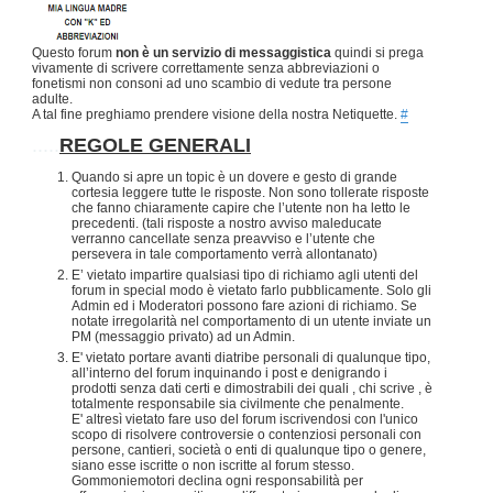
Questo forum
non è un servizio di messaggistica
quindi si prega
vivamente di scrivere correttamente senza abbreviazioni o
fonetismi non consoni ad uno scambio di vedute tra persone
adulte.
A tal fine preghiamo prendere visione della nostra Netiquette.
#
.....
REGOLE GENERALI
Quando si apre un topic è un dovere e gesto di grande
cortesia leggere tutte le risposte. Non sono tollerate risposte
che fanno chiaramente capire che l’utente non ha letto le
precedenti. (tali risposte a nostro avviso maleducate
verranno cancellate senza preavviso e l’utente che
persevera in tale comportamento verrà allontanato)
E’ vietato impartire qualsiasi tipo di richiamo agli utenti del
forum in special modo è vietato farlo pubblicamente. Solo gli
Admin ed i Moderatori possono fare azioni di richiamo. Se
notate irregolarità nel comportamento di un utente inviate un
PM (messaggio privato) ad un Admin.
E' vietato portare avanti diatribe personali di qualunque tipo,
all’interno del forum inquinando i post e denigrando i
prodotti senza dati certi e dimostrabili dei quali , chi scrive , è
totalmente responsabile sia civilmente che penalmente.
E' altresì vietato fare uso del forum iscrivendosi con l'unico
scopo di risolvere controversie o contenziosi personali con
persone, cantieri, società o enti di qualunque tipo o genere,
siano esse iscritte o non iscritte al forum stesso.
Gommoniemotori declina ogni responsabilità per