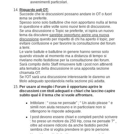
avvenimenti particolari.
Riguardo agli OT:
Succede che le discussioni possano andare in OT o
fuori
tema
se preferite.
Spesso sono solo battutine che non apportano nulla al tema
in questione e altre volte sono nuovi temi di discussione.
Se una discussione o Topic se preferite, vi ispira un nuovo
tema da discutere
sarebbe opportuno aprire una nuova
discussione
questo per rispetto di chi ha aperto il topic, per
evitare confusione e per favorire la consultazione del forum
a temi.
Le varie battute e battutine in genere hanno senso solo
quando vissute al momento ma a distanza di tempo si
rivelano molto fastidiose per la consultazione dei forum.
Sarà compito dello Staff rimuovere tutti i post non attinenti
alla tematica della discussione in una apposita sezione
chiamata OT.
Se l'OT sarà una discussione interessante le daremo un
titolo adeguato spostandola nella sezione più adatta.
Per usare al meglio i Forum è opportuno aprire le
discussioni con titoli adeguati e chiari che lascino capire
subito qual è il tema che si vuole affrontare.
Intitolare : “ cosa ne pensate” ; “ Un aiuto please “ e
simili non aiuta nessuno e in particolare non si
ottengono le risposte adeguate.
I post devono essere chiari e completi perchè scrivere
: ho preso un motore da 250 Hp, cosa ne pensate ?" ,
oltre ad essere ridicolo da anche fastidio perchè
sembra che si voglia prendere in giro le persone.