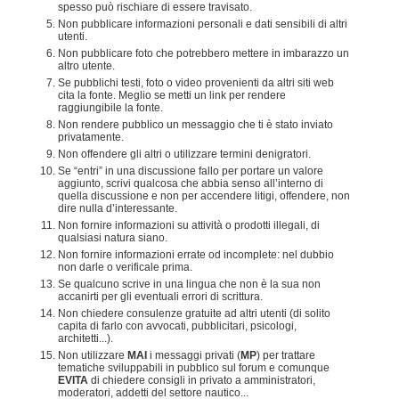
spesso può rischiare di essere travisato.
Non pubblicare informazioni personali e dati sensibili di altri
utenti.
Non pubblicare foto che potrebbero mettere in imbarazzo un
altro utente.
Se pubblichi testi, foto o video provenienti da altri siti web
cita la fonte. Meglio se metti un link per rendere
raggiungibile la fonte.
Non rendere pubblico un messaggio che ti è stato inviato
privatamente.
Non offendere gli altri o utilizzare termini denigratori.
Se “entri” in una discussione fallo per portare un valore
aggiunto, scrivi qualcosa che abbia senso all’interno di
quella discussione e non per accendere litigi, offendere, non
dire nulla d’interessante.
Non fornire informazioni su attività o prodotti illegali, di
qualsiasi natura siano.
Non fornire informazioni errate od incomplete: nel dubbio
non darle o verificale prima.
Se qualcuno scrive in una lingua che non è la sua non
accanirti per gli eventuali errori di scrittura.
Non chiedere consulenze gratuite ad altri utenti (di solito
capita di farlo con avvocati, pubblicitari, psicologi,
architetti...).
Non utilizzare
MAI
i messaggi privati (
MP
) per trattare
tematiche sviluppabili in pubblico sul forum e comunque
EVITA
di chiedere consigli in privato a amministratori,
moderatori, addetti del settore nautico...