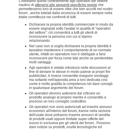
Chiediamo quindi cortesemente agli operatori del settore
nautico di
attenersi alle seguenti specifiche regole
che
permetteranno loro di essere oltre che ben accolti nel nostro
forum , anche tutelati dalla sicurezza di essere sempre nella
totale correttezza nei confronti di tutti.
Dichiarare la propria identità commerciale in modo da
essere segnalati sotto l'avatar in qualità di "operatori
del settore”; ciò consentirà a tutti gli utenti di
riconoscere la persona con cui si stanno
relazionando.
Nel caso non si voglia dichiarare la propria identità è
tassativo mantenere il comportamento di un normale
utente, infatti un operatore non è obbligato a farsi
riconoscere per forza come tale anche se perderebbe
molti vantaggi.
Agli operatori è vietato introdursi nelle discussioni al
fine di deviare le stesse in modo palese ai propri fini
pubblicitari, è invece consentito eseguire sondaggi
ma soltanto nell'apposita area a loro dedicata cosi
come è molto gradita la competenza nel dare consigli
in qualunque argomento del forum.
Gli operatori devono astenersi dal criticare un
prodotto analogo al proprio mentre è consentito e
prezioso un loro consiglio costruttivo.
Gli operatori non sono autorizzati ad inserire annunci
economici all'interno del forum, tranne nella sezione
dell'usato dove potranno inserire annunci di vendita
di prodotti usati oppure limitate super-offerte del
nuovo in esclusiva per gli utenti del forum.. Possono
dare notizie su prodotti, novità tecnologiche ed