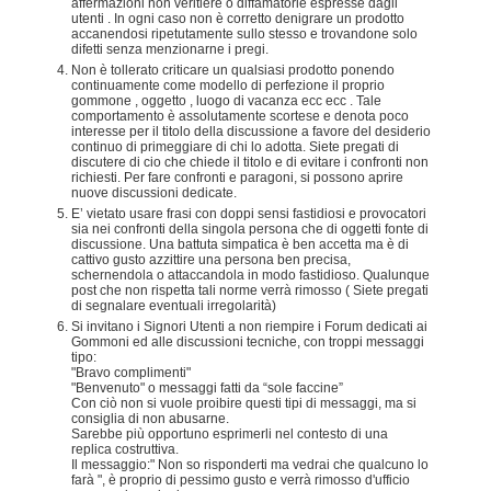
affermazioni non veritiere o diffamatorie espresse dagli
utenti . In ogni caso non è corretto denigrare un prodotto
accanendosi ripetutamente sullo stesso e trovandone solo
difetti senza menzionarne i pregi.
Non è tollerato criticare un qualsiasi prodotto ponendo
continuamente come modello di perfezione il proprio
gommone , oggetto , luogo di vacanza ecc ecc . Tale
comportamento è assolutamente scortese e denota poco
interesse per il titolo della discussione a favore del desiderio
continuo di primeggiare di chi lo adotta. Siete pregati di
discutere di cio che chiede il titolo e di evitare i confronti non
richiesti. Per fare confronti e paragoni, si possono aprire
nuove discussioni dedicate.
E’ vietato usare frasi con doppi sensi fastidiosi e provocatori
sia nei confronti della singola persona che di oggetti fonte di
discussione. Una battuta simpatica è ben accetta ma è di
cattivo gusto azzittire una persona ben precisa,
schernendola o attaccandola in modo fastidioso. Qualunque
post che non rispetta tali norme verrà rimosso ( Siete pregati
di segnalare eventuali irregolarità)
Si invitano i Signori Utenti a non riempire i Forum dedicati ai
Gommoni ed alle discussioni tecniche, con troppi messaggi
tipo:
"Bravo complimenti"
"Benvenuto" o messaggi fatti da “sole faccine”
Con ciò non si vuole proibire questi tipi di messaggi, ma si
consiglia di non abusarne.
Sarebbe più opportuno esprimerli nel contesto di una
replica costruttiva.
Il messaggio:" Non so risponderti ma vedrai che qualcuno lo
farà ", è proprio di pessimo gusto e verrà rimosso d'ufficio