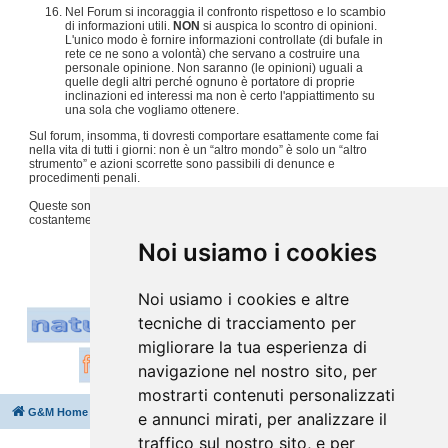
Nel Forum si incoraggia il confronto rispettoso e lo scambio
di informazioni utili.
NON
si auspica lo scontro di opinioni.
L'unico modo è fornire informazioni controllate (di bufale in
rete ce ne sono a volontà) che servano a costruire una
personale opinione. Non saranno (le opinioni) uguali a
quelle degli altri perché ognuno è portatore di proprie
inclinazioni ed interessi ma non è certo l'appiattimento su
una sola che vogliamo ottenere.
Sul forum, insomma, ti dovresti comportare esattamente come fai
nella vita di tutti i giorni: non è un “altro mondo” è solo un “altro
strumento” e azioni scorrette sono passibili di denunce e
procedimenti penali.
Queste sono solo alcune regole, per tutto il resto usiamo
costantemente
buon senso e tanto rispetto per gli altri
.
#
Noi usiamo i cookies
Noi usiamo i cookies e altre
tecniche di tracciamento per
migliorare la tua esperienza di
navigazione nel nostro sito, per
mostrarti contenuti personalizzati
G&M Home
Indice
Cancella cookie
Tutti gli orari sono
UTC+02:00
e annunci mirati, per analizzare il
traffico sul nostro sito, e per