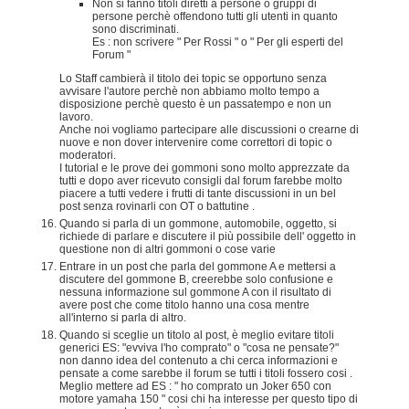
Non si fanno titoli diretti a persone o gruppi di
persone perchè offendono tutti gli utenti in quanto
sono discriminati.
Es : non scrivere " Per Rossi " o " Per gli esperti del
Forum "
Lo Staff cambierà il titolo dei topic se opportuno senza
avvisare l'autore perchè non abbiamo molto tempo a
disposizione perchè questo è un passatempo e non un
lavoro.
Anche noi vogliamo partecipare alle discussioni o crearne di
nuove e non dover intervenire come correttori di topic o
moderatori.
I tutorial e le prove dei gommoni sono molto apprezzate da
tutti e dopo aver ricevuto consigli dal forum farebbe molto
piacere a tutti vedere i frutti di tante discussioni in un bel
post senza rovinarli con OT o battutine .
Quando si parla di un gommone, automobile, oggetto, si
richiede di parlare e discutere il più possibile dell' oggetto in
questione non di altri gommoni o cose varie
Entrare in un post che parla del gommone A e mettersi a
discutere del gommone B, creerebbe solo confusione e
nessuna informazione sul gommone A con il risultato di
avere post che come titolo hanno una cosa mentre
all'interno si parla di altro.
Quando si sceglie un titolo al post, è meglio evitare titoli
generici ES: "evviva l'ho comprato" o "cosa ne pensate?"
non danno idea del contenuto a chi cerca informazioni e
pensate a come sarebbe il forum se tutti i titoli fossero cosi .
Meglio mettere ad ES : " ho comprato un Joker 650 con
motore yamaha 150 " cosi chi ha interesse per questo tipo di