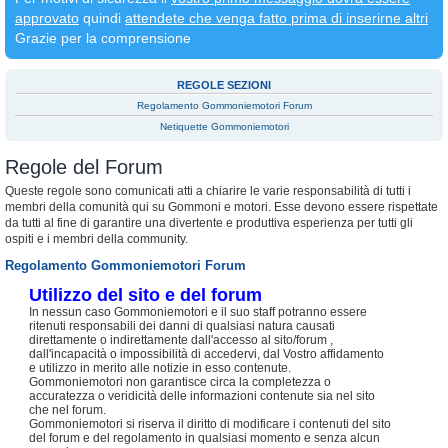
approvato
quindi
attendete che venga fatto prima di inserirne altri
Grazie per la comprensione
REGOLE SEZIONI
Regolamento Gommoniemotori Forum
Netiquette Gommoniemotori
Regole del Forum
Queste regole sono comunicati atti a chiarire le varie responsabilità di tutti i
membri della comunità qui su Gommoni e motori. Esse devono essere rispettate
da tutti al fine di garantire una divertente e produttiva esperienza per tutti gli
ospiti e i membri della community.
Regolamento Gommoniemotori Forum
Utilizzo del sito e del forum
In nessun caso Gommoniemotori e il suo staff potranno essere
ritenuti responsabili dei danni di qualsiasi natura causati
direttamente o indirettamente dall'accesso al sito/forum ,
dall'incapacità o impossibilità di accedervi, dal Vostro affidamento
e utilizzo in merito alle notizie in esso contenute.
Gommoniemotori non garantisce circa la completezza o
accuratezza o veridicità delle informazioni contenute sia nel sito
che nel forum.
Gommoniemotori si riserva il diritto di modificare i contenuti del sito
del forum e del regolamento in qualsiasi momento e senza alcun