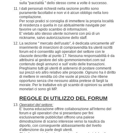
sulla "parzialità " dello stesso come a volte è successo.
I dati personali richiesti nella sezione profilo sono
puramente facoltativi e non vi è alcun obbligo nella loro
compilazione.
Per scopi pratici si consiglia di immettere la propria località
di residenza o quella in cui abitualmente navigate per
favorire un rapido scambio di informazioni.
E' vietato allo stesso utente iscriversi con più di un
nickname, salvo autorizzazione dello staff.
La sezione " mercato dell'usato", è dedicata unicamente all'
inserimento di inserzioni di compravendita tra utenti iscritti
forum ed è consentito agli operatori del settore con le
clausole descritte al punto 17. Nessuna responsabilità è da
attribuirsi al gestore del sito gommoniemotori.com sul
contenuto degli annunci e sull' esito delle transazioni.
Preghiamo tutti gli utenti di astenersi di postare commenti
sui prezzi e/o altro relativo alle proposte. Ognuno ha il diritto
di mettere in vendita ciò che vuole al prezzo che ritiene
opportuno senza che nessuno abbia pretese di fargli la
morale. Per le trattative e/o gli scambi di opinioni su ambiti
monetari ci sono gli MP.
REGOLE DI UTILIZZO DEL FORUM
Operatori del settore:
E’ buona educazione offrire collaborazione all'interno del
forum e gli operatori che si presentano per fini
esclusivamente pubblicitari offrono una palese
dimostrazione di scarso interesse verso la nautica da
diporto, con conseguente abbassamento del livello
d'attenzione da parte degli utenti.