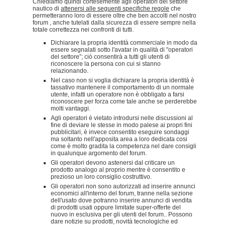
Chiediamo quindi cortesemente agli operatori del settore
nautico di
attenersi alle seguenti specifiche regole
che
permetteranno loro di essere oltre che ben accolti nel nostro
forum , anche tutelati dalla sicurezza di essere sempre nella
totale correttezza nei confronti di tutti.
Dichiarare la propria identità commerciale in modo da
essere segnalati sotto l'avatar in qualità di "operatori
del settore”; ciò consentirà a tutti gli utenti di
riconoscere la persona con cui si stanno
relazionando.
Nel caso non si voglia dichiarare la propria identità è
tassativo mantenere il comportamento di un normale
utente, infatti un operatore non è obbligato a farsi
riconoscere per forza come tale anche se perderebbe
molti vantaggi.
Agli operatori è vietato introdursi nelle discussioni al
fine di deviare le stesse in modo palese ai propri fini
pubblicitari, è invece consentito eseguire sondaggi
ma soltanto nell'apposita area a loro dedicata cosi
come è molto gradita la competenza nel dare consigli
in qualunque argomento del forum.
Gli operatori devono astenersi dal criticare un
prodotto analogo al proprio mentre è consentito e
prezioso un loro consiglio costruttivo.
Gli operatori non sono autorizzati ad inserire annunci
economici all'interno del forum, tranne nella sezione
dell'usato dove potranno inserire annunci di vendita
di prodotti usati oppure limitate super-offerte del
nuovo in esclusiva per gli utenti del forum.. Possono
dare notizie su prodotti, novità tecnologiche ed