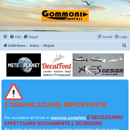
FAQ
Regole
Iscriviti
Login
C
G&M Home
Indice
Regole
e
r
c
a
COMUNICAZIONE IMPORTANTE
É NECESSARIO
Per accedere al forum in
maniera completa
EFFETTUARE NUOVAMENTE L'ISCRIZIONE
Per motivi di sicurezza il
vostro primo messaggio dovrà essere