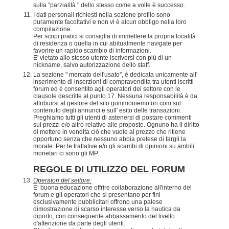
sulla "parzialità " dello stesso come a volte è successo.
I dati personali richiesti nella sezione profilo sono
puramente facoltativi e non vi è alcun obbligo nella loro
compilazione.
Per scopi pratici si consiglia di immettere la propria località
di residenza o quella in cui abitualmente navigate per
favorire un rapido scambio di informazioni.
E' vietato allo stesso utente iscriversi con più di un
nickname, salvo autorizzazione dello staff.
La sezione " mercato dell'usato", è dedicata unicamente all'
inserimento di inserzioni di compravendita tra utenti iscritti
forum ed è consentito agli operatori del settore con le
clausole descritte al punto 17. Nessuna responsabilità è da
attribuirsi al gestore del sito gommoniemotori.com sul
contenuto degli annunci e sull' esito delle transazioni.
Preghiamo tutti gli utenti di astenersi di postare commenti
sui prezzi e/o altro relativo alle proposte. Ognuno ha il diritto
di mettere in vendita ciò che vuole al prezzo che ritiene
opportuno senza che nessuno abbia pretese di fargli la
morale. Per le trattative e/o gli scambi di opinioni su ambiti
monetari ci sono gli MP.
REGOLE DI UTILIZZO DEL FORUM
Operatori del settore:
E’ buona educazione offrire collaborazione all'interno del
forum e gli operatori che si presentano per fini
esclusivamente pubblicitari offrono una palese
dimostrazione di scarso interesse verso la nautica da
diporto, con conseguente abbassamento del livello
d'attenzione da parte degli utenti.