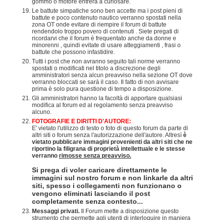
gommo o motore entrerà a curiosare.
Le battute simpatiche sono ben accette ma i post pieni di
battute e poco contenuto nautico verranno spostati nella
zona OT onde evitare di riempire il forum di battute
rendendolo troppo povero di contenuti . Siete pregati di
ricordarvi che il forum è frequentato anche da donne e
minorenni , quindi evitate di usare atteggiamenti , frasi o
battute che possono infastidire.
Tutti i post che non avranno seguito tali norme verranno
spostati o modificati nel titolo a discrezione degli
amministratori senza alcun preavviso nella sezione OT dove
verranno bloccati se sarà il caso. Il fatto di non avvisare
prima è solo pura questione di tempo a disposizione.
Gli amministratori hanno la facoltà di apportare qualsiasi
modifica al forum ed al regolamento senza preavviso
alcuno.
FOTOGRAFIE E DIRITTI D'AUTORE:
E' vietato l'utilizzo di testo o foto di questo forum da parte di
altri siti o forum senza l'autorizzazione dell'autore. Altresì
è
vietato pubblicare immagini provenienti da altri siti che ne
riportino la filigrana di proprietà intellettuale e le stesse
verranno
rimosse senza preavviso.
Si prega di voler caricare direttamente le
immagini sul nostro forum e non linkarle da altri
siti, spesso i collegamenti non funzionano o
vengono eliminati lasciando il post
completamente senza contesto...
Messaggi privati.
Il Forum mette a disposizione questo
strumento che permette agli utenti di interloquire in maniera