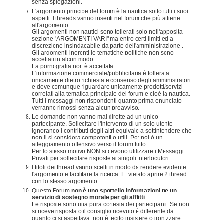
senza spiegazioni.
L'argomento principe del forum è la nautica sotto tutti i suoi
aspetti. I threads vanno inseriti nel forum che più attiene
all'argomento.
Gli argomenti non nautici sono tollerati solo nell'apposita
sezione "ARGOMENTI VARI" ma entro certi limiti ed a
discrezione insindacabile da parte dell'amministrazione .
Gli argomenti inerenti le tematiche politiche non sono
accettati in alcun modo.
La pornografia non è accettata.
L'informazione commerciale/pubblicitaria é tollerata
unicamente dietro richiesta e consenso degli amministratori
e deve comunque riguardare unicamente prodotti/servizi
correlati alla tematica principale del forum e cioè la nautica.
Tutti i messaggi non rispondenti quanto prima enunciato
verranno rimossi senza alcun preavviso.
Le domande non vanno mai dirette ad un unico
partecipante. Sollecitare l'intervento di un solo utente
ignorando i contributi degli altri equivale a sottintendere che
non li si considera competenti o utili. Per noi è un
atteggiamento offensivo verso il forum tutto.
Per lo stesso motivo NON si devono utilizzare i Messaggi
Privati per sollecitare risposte ai singoli interlocutori.
I titoli dei thread vanno scelti in modo da rendere evidente
l'argomento e facilitare la ricerca. E’ vietato aprire 2 thread
con lo stesso argomento.
Questo Forum
non è uno sportello informazioni ne un
servizio di sostegno morale per gli afflitti
.
Le risposte sono una pura cortesia dei partecipanti. Se non
si riceve risposta o il consiglio ricevuto è differente da
quanto ci si aspettava, non è lecito insistere o ironizzare