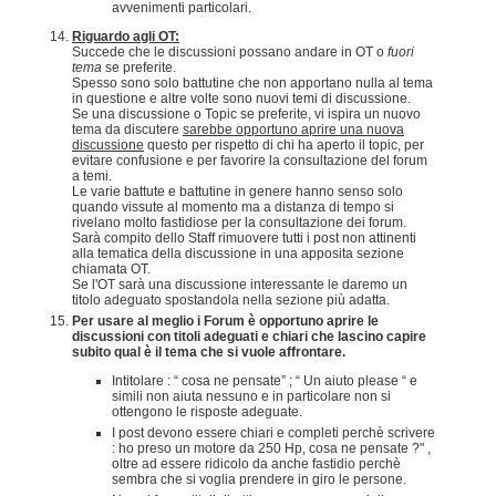
avvenimenti particolari.
Riguardo agli OT:
Succede che le discussioni possano andare in OT o
fuori
tema
se preferite.
Spesso sono solo battutine che non apportano nulla al tema
in questione e altre volte sono nuovi temi di discussione.
Se una discussione o Topic se preferite, vi ispira un nuovo
tema da discutere
sarebbe opportuno aprire una nuova
discussione
questo per rispetto di chi ha aperto il topic, per
evitare confusione e per favorire la consultazione del forum
a temi.
Le varie battute e battutine in genere hanno senso solo
quando vissute al momento ma a distanza di tempo si
rivelano molto fastidiose per la consultazione dei forum.
Sarà compito dello Staff rimuovere tutti i post non attinenti
alla tematica della discussione in una apposita sezione
chiamata OT.
Se l'OT sarà una discussione interessante le daremo un
titolo adeguato spostandola nella sezione più adatta.
Per usare al meglio i Forum è opportuno aprire le
discussioni con titoli adeguati e chiari che lascino capire
subito qual è il tema che si vuole affrontare.
Intitolare : “ cosa ne pensate” ; “ Un aiuto please “ e
simili non aiuta nessuno e in particolare non si
ottengono le risposte adeguate.
I post devono essere chiari e completi perchè scrivere
: ho preso un motore da 250 Hp, cosa ne pensate ?" ,
oltre ad essere ridicolo da anche fastidio perchè
sembra che si voglia prendere in giro le persone.