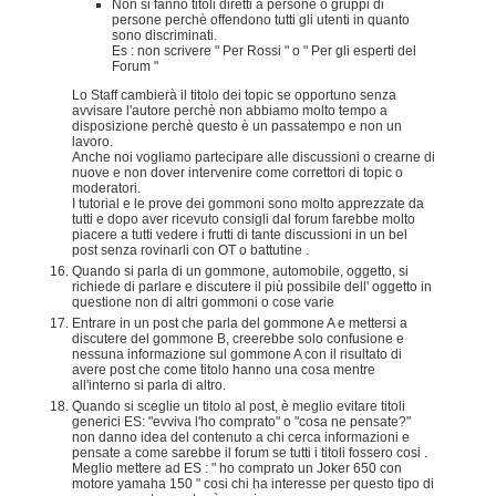
Non si fanno titoli diretti a persone o gruppi di
persone perchè offendono tutti gli utenti in quanto
sono discriminati.
Es : non scrivere " Per Rossi " o " Per gli esperti del
Forum "
Lo Staff cambierà il titolo dei topic se opportuno senza
avvisare l'autore perchè non abbiamo molto tempo a
disposizione perchè questo è un passatempo e non un
lavoro.
Anche noi vogliamo partecipare alle discussioni o crearne di
nuove e non dover intervenire come correttori di topic o
moderatori.
I tutorial e le prove dei gommoni sono molto apprezzate da
tutti e dopo aver ricevuto consigli dal forum farebbe molto
piacere a tutti vedere i frutti di tante discussioni in un bel
post senza rovinarli con OT o battutine .
Quando si parla di un gommone, automobile, oggetto, si
richiede di parlare e discutere il più possibile dell' oggetto in
questione non di altri gommoni o cose varie
Entrare in un post che parla del gommone A e mettersi a
discutere del gommone B, creerebbe solo confusione e
nessuna informazione sul gommone A con il risultato di
avere post che come titolo hanno una cosa mentre
all'interno si parla di altro.
Quando si sceglie un titolo al post, è meglio evitare titoli
generici ES: "evviva l'ho comprato" o "cosa ne pensate?"
non danno idea del contenuto a chi cerca informazioni e
pensate a come sarebbe il forum se tutti i titoli fossero cosi .
Meglio mettere ad ES : " ho comprato un Joker 650 con
motore yamaha 150 " cosi chi ha interesse per questo tipo di