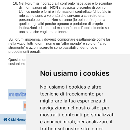
Nel Forum si incoraggia il confronto rispettoso e lo scambio
di informazioni utili.
NON
si auspica lo scontro di opinioni.
L'unico modo è fornire informazioni controllate (di bufale in
rete ce ne sono a volontà) che servano a costruire una
personale opinione. Non saranno (le opinioni) uguali a
quelle degli altri perché ognuno è portatore di proprie
inclinazioni ed interessi ma non è certo l'appiattimento su
una sola che vogliamo ottenere.
Sul forum, insomma, ti dovresti comportare esattamente come fai
nella vita di tutti i giorni: non è un “altro mondo” è solo un “altro
strumento” e azioni scorrette sono passibili di denunce e
procedimenti penali.
Queste sono solo alcune regole, per tutto il resto usiamo
costantemente
buon senso e tanto rispetto per gli altri
.
#
Noi usiamo i cookies
Noi usiamo i cookies e altre
tecniche di tracciamento per
migliorare la tua esperienza di
navigazione nel nostro sito, per
mostrarti contenuti personalizzati
G&M Home
Indice
Cancella cookie
Tutti gli orari sono
UTC+02:00
e annunci mirati, per analizzare il
traffico sul nostro sito, e per