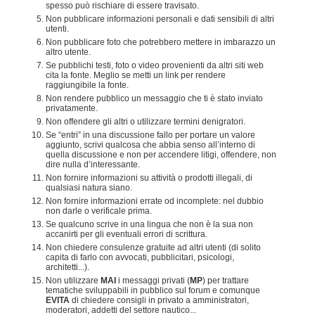
spesso può rischiare di essere travisato.
Non pubblicare informazioni personali e dati sensibili di altri
utenti.
Non pubblicare foto che potrebbero mettere in imbarazzo un
altro utente.
Se pubblichi testi, foto o video provenienti da altri siti web
cita la fonte. Meglio se metti un link per rendere
raggiungibile la fonte.
Non rendere pubblico un messaggio che ti è stato inviato
privatamente.
Non offendere gli altri o utilizzare termini denigratori.
Se “entri” in una discussione fallo per portare un valore
aggiunto, scrivi qualcosa che abbia senso all’interno di
quella discussione e non per accendere litigi, offendere, non
dire nulla d’interessante.
Non fornire informazioni su attività o prodotti illegali, di
qualsiasi natura siano.
Non fornire informazioni errate od incomplete: nel dubbio
non darle o verificale prima.
Se qualcuno scrive in una lingua che non è la sua non
accanirti per gli eventuali errori di scrittura.
Non chiedere consulenze gratuite ad altri utenti (di solito
capita di farlo con avvocati, pubblicitari, psicologi,
architetti...).
Non utilizzare
MAI
i messaggi privati (
MP
) per trattare
tematiche sviluppabili in pubblico sul forum e comunque
EVITA
di chiedere consigli in privato a amministratori,
moderatori, addetti del settore nautico...