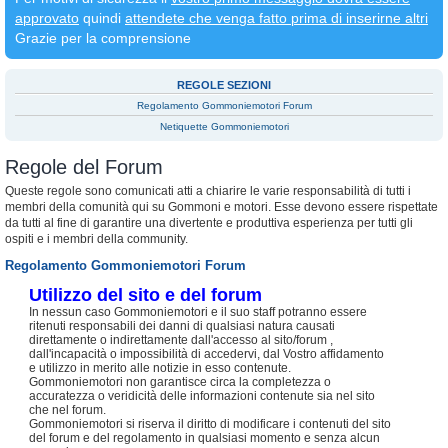
approvato
quindi
attendete che venga fatto prima di inserirne altri
Grazie per la comprensione
REGOLE SEZIONI
Regolamento Gommoniemotori Forum
Netiquette Gommoniemotori
Regole del Forum
Queste regole sono comunicati atti a chiarire le varie responsabilità di tutti i
membri della comunità qui su Gommoni e motori. Esse devono essere rispettate
da tutti al fine di garantire una divertente e produttiva esperienza per tutti gli
ospiti e i membri della community.
Regolamento Gommoniemotori Forum
Utilizzo del sito e del forum
In nessun caso Gommoniemotori e il suo staff potranno essere
ritenuti responsabili dei danni di qualsiasi natura causati
direttamente o indirettamente dall'accesso al sito/forum ,
dall'incapacità o impossibilità di accedervi, dal Vostro affidamento
e utilizzo in merito alle notizie in esso contenute.
Gommoniemotori non garantisce circa la completezza o
accuratezza o veridicità delle informazioni contenute sia nel sito
che nel forum.
Gommoniemotori si riserva il diritto di modificare i contenuti del sito
del forum e del regolamento in qualsiasi momento e senza alcun