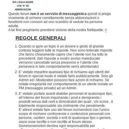
Questo forum
non è un servizio di messaggistica
quindi si prega
vivamente di scrivere correttamente senza abbreviazioni o
fonetismi non consoni ad uno scambio di vedute tra persone
adulte.
A tal fine preghiamo prendere visione della nostra Netiquette.
#
.....
REGOLE GENERALI
Quando si apre un topic è un dovere e gesto di grande
cortesia leggere tutte le risposte. Non sono tollerate risposte
che fanno chiaramente capire che l’utente non ha letto le
precedenti. (tali risposte a nostro avviso maleducate
verranno cancellate senza preavviso e l’utente che
persevera in tale comportamento verrà allontanato)
E’ vietato impartire qualsiasi tipo di richiamo agli utenti del
forum in special modo è vietato farlo pubblicamente. Solo gli
Admin ed i Moderatori possono fare azioni di richiamo. Se
notate irregolarità nel comportamento di un utente inviate un
PM (messaggio privato) ad un Admin.
E' vietato portare avanti diatribe personali di qualunque tipo,
all’interno del forum inquinando i post e denigrando i
prodotti senza dati certi e dimostrabili dei quali , chi scrive , è
totalmente responsabile sia civilmente che penalmente.
E' altresì vietato fare uso del forum iscrivendosi con l'unico
scopo di risolvere controversie o contenziosi personali con
persone, cantieri, società o enti di qualunque tipo o genere,
siano esse iscritte o non iscritte al forum stesso.
Gommoniemotori declina ogni responsabilità per