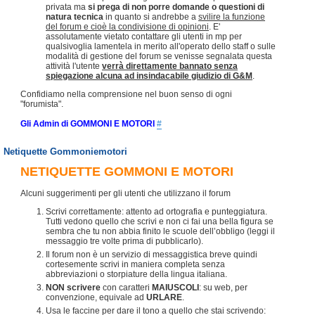
privata ma
si prega di non porre domande o questioni di
natura tecnica
in quanto si andrebbe a
svilire la funzione
del forum e cioè la condivisione di opinioni
. E'
assolutamente vietato contattare gli utenti in mp per
qualsivoglia lamentela in merito all'operato dello staff o sulle
modalità di gestione del forum se venisse segnalata questa
attività l'utente
verrà direttamente bannato senza
spiegazione alcuna ad insindacabile giudizio di G&M
.
Confidiamo nella comprensione nel buon senso di ogni
"forumista".
Gli Admin di GOMMONI E MOTORI
#
Netiquette Gommoniemotori
NETIQUETTE GOMMONI E MOTORI
Alcuni suggerimenti per gli utenti che utilizzano il forum
Scrivi correttamente: attento ad ortografia e punteggiatura.
Tutti vedono quello che scrivi e non ci fai una bella figura se
sembra che tu non abbia finito le scuole dell’obbligo (leggi il
messaggio tre volte prima di pubblicarlo).
Il forum non è un servizio di messaggistica breve quindi
cortesemente scrivi in maniera completa senza
abbreviazioni o storpiature della lingua italiana.
NON scrivere
con caratteri
MAIUSCOLI
: su web, per
convenzione, equivale ad
URLARE
.
Usa le faccine per dare il tono a quello che stai scrivendo: