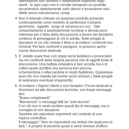
affermazioni non veritiere o diffamatorie espresse dagli
utenti . In ogni caso non è corretto denigrare un prodotto
accanendosi ripetutamente sullo stesso e trovandone solo
difetti senza menzionarne i pregi.
Non è tollerato criticare un qualsiasi prodotto ponendo
continuamente come modello di perfezione il proprio
gommone , oggetto , luogo di vacanza ecc ecc . Tale
comportamento è assolutamente scortese e denota poco
interesse per il titolo della discussione a favore del desiderio
continuo di primeggiare di chi lo adotta. Siete pregati di
discutere di cio che chiede il titolo e di evitare i confronti non
richiesti. Per fare confronti e paragoni, si possono aprire
nuove discussioni dedicate.
E’ vietato usare frasi con doppi sensi fastidiosi e provocatori
sia nei confronti della singola persona che di oggetti fonte di
discussione. Una battuta simpatica è ben accetta ma è di
cattivo gusto azzittire una persona ben precisa,
schernendola o attaccandola in modo fastidioso. Qualunque
post che non rispetta tali norme verrà rimosso ( Siete pregati
di segnalare eventuali irregolarità)
Si invitano i Signori Utenti a non riempire i Forum dedicati ai
Gommoni ed alle discussioni tecniche, con troppi messaggi
tipo:
"Bravo complimenti"
"Benvenuto" o messaggi fatti da “sole faccine”
Con ciò non si vuole proibire questi tipi di messaggi, ma si
consiglia di non abusarne.
Sarebbe più opportuno esprimerli nel contesto di una
replica costruttiva.
Il messaggio:" Non so risponderti ma vedrai che qualcuno lo
farà ", è proprio di pessimo gusto e verrà rimosso d'ufficio