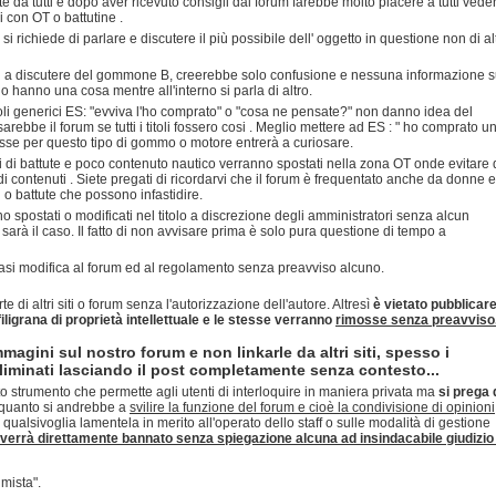
 da tutti e dopo aver ricevuto consigli dal forum farebbe molto piacere a tutti vede
li con OT o battutine .
richiede di parlare e discutere il più possibile dell' oggetto in questione non di alt
si a discutere del gommone B, creerebbe solo confusione e nessuna informazione s
o hanno una cosa mentre all'interno si parla di altro.
itoli generici ES: "evviva l'ho comprato" o "cosa ne pensate?" non danno idea del
ebbe il forum se tutti i titoli fossero cosi . Meglio mettere ad ES : " ho comprato u
sse per questo tipo di gommo o motore entrerà a curiosare.
i di battute e poco contenuto nautico verranno spostati nella zona OT onde evitare 
i contenuti . Siete pregati di ricordarvi che il forum è frequentato anche da donne e
i o battute che possono infastidire.
o spostati o modificati nel titolo a discrezione degli amministratori senza alcun
arà il caso. Il fatto di non avvisare prima è solo pura questione di tempo a
siasi modifica al forum ed al regolamento senza preavviso alcuno.
rte di altri siti o forum senza l'autorizzazione dell'autore. Altresì
è vietato pubblicar
 filigrana di proprietà intellettuale e le stesse verranno
rimosse senza preavviso
mmagini sul nostro forum e non linkarle da altri siti, spesso i
minati lasciando il post completamente senza contesto...
o strumento che permette agli utenti di interloquire in maniera privata ma
si prega 
quanto si andrebbe a
svilire la funzione del forum e cioè la condivisione di opinioni
 qualsivoglia lamentela in merito all'operato dello staff o sulle modalità di gestione
verrà direttamente bannato senza spiegazione alcuna ad insindacabile giudizio 
mista".