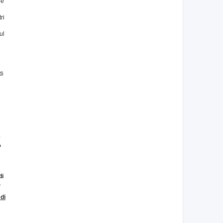
re
ri
ul
n
di
e
.
di
.
di