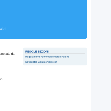
ltri
REGOLE SEZIONI
spettate da
Regolamento Gommoniemotori Forum
Netiquette Gommoniemotori
so