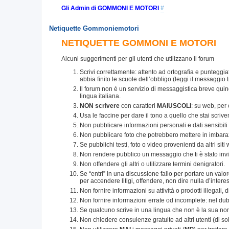
Gli Admin di GOMMONI E MOTORI
#
Netiquette Gommoniemotori
NETIQUETTE GOMMONI E MOTORI
Alcuni suggerimenti per gli utenti che utilizzano il forum
Scrivi correttamente: attento ad ortografia e punteggia
abbia finito le scuole dell’obbligo (leggi il messaggio t
Il forum non è un servizio di messaggistica breve qui
lingua italiana.
NON scrivere
con caratteri
MAIUSCOLI
: su web, per
Usa le faccine per dare il tono a quello che stai scriv
Non pubblicare informazioni personali e dati sensibili di
Non pubblicare foto che potrebbero mettere in imbaraz
Se pubblichi testi, foto o video provenienti da altri sit
Non rendere pubblico un messaggio che ti è stato inv
Non offendere gli altri o utilizzare termini denigratori.
Se “entri” in una discussione fallo per portare un val
per accendere litigi, offendere, non dire nulla d’intere
Non fornire informazioni su attività o prodotti illegali, 
Non fornire informazioni errate od incomplete: nel dub
Se qualcuno scrive in una lingua che non è la sua non ac
Non chiedere consulenze gratuite ad altri utenti (di solito