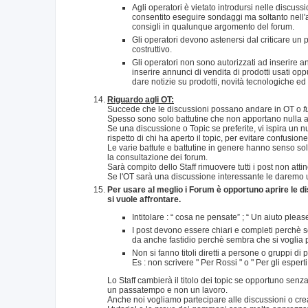
Agli operatori è vietato introdursi nelle discussi
consentito eseguire sondaggi ma soltanto nell'
consigli in qualunque argomento del forum.
Gli operatori devono astenersi dal criticare un 
costruttivo.
Gli operatori non sono autorizzati ad inserire 
inserire annunci di vendita di prodotti usati opp
dare notizie su prodotti, novità tecnologiche ed
Riguardo agli OT:
Succede che le discussioni possano andare in OT o
f
Spesso sono solo battutine che non apportano nulla al
Se una discussione o Topic se preferite, vi ispira un
rispetto di chi ha aperto il topic, per evitare confusion
Le varie battute e battutine in genere hanno senso so
la consultazione dei forum.
Sarà compito dello Staff rimuovere tutti i post non att
Se l'OT sarà una discussione interessante le daremo u
Per usare al meglio i Forum è opportuno aprire le dis
si vuole affrontare.
Intitolare : “ cosa ne pensate” ; “ Un aiuto plea
I post devono essere chiari e completi perchè s
da anche fastidio perchè sembra che si voglia p
Non si fanno titoli diretti a persone o gruppi di
Es : non scrivere " Per Rossi " o " Per gli espert
Lo Staff cambierà il titolo dei topic se opportuno se
un passatempo e non un lavoro.
Anche noi vogliamo partecipare alle discussioni o crea