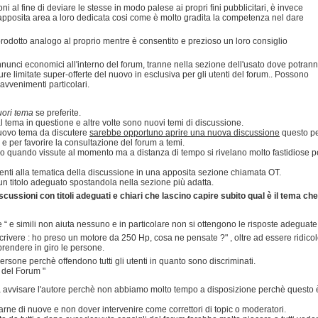
oni al fine di deviare le stesse in modo palese ai propri fini pubblicitari, è invece
apposita area a loro dedicata cosi come è molto gradita la competenza nel dare
prodotto analogo al proprio mentre è consentito e prezioso un loro consiglio
annunci economici all'interno del forum, tranne nella sezione dell'usato dove potran
ure limitate super-offerte del nuovo in esclusiva per gli utenti del forum.. Possono
 avvenimenti particolari.
uori tema
se preferite.
 tema in questione e altre volte sono nuovi temi di discussione.
 nuovo tema da discutere
sarebbe opportuno aprire una nuova discussione
questo p
e e per favorire la consultazione del forum a temi.
lo quando vissute al momento ma a distanza di tempo si rivelano molto fastidiose p
inenti alla tematica della discussione in una apposita sezione chiamata OT.
n titolo adeguato spostandola nella sezione più adatta.
cussioni con titoli adeguati e chiari che lascino capire subito qual è il tema che
se “ e simili non aiuta nessuno e in particolare non si ottengono le risposte adeguate
crivere : ho preso un motore da 250 Hp, cosa ne pensate ?" , oltre ad essere ridico
rendere in giro le persone.
 persone perchè offendono tutti gli utenti in quanto sono discriminati.
i del Forum "
nza avvisare l'autore perchè non abbiamo molto tempo a disposizione perchè questo 
rne di nuove e non dover intervenire come correttori di topic o moderatori.