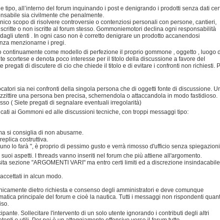
e tipo, all’interno del forum inquinando i post e denigrando i prodotti senza dati cert
sponsabile sia civilmente che penalmente.
'unico scopo di risolvere controversie o contenziosi personali con persone, cantieri,
iscritte o non iscritte al forum stesso. Gommoniemotori declina ogni responsabilità
 dagli utenti . In ogni caso non è corretto denigrare un prodotto accanendosi
enza menzionarne i pregi.
do continuamente come modello di perfezione il proprio gommone , oggetto , luogo d
scortese e denota poco interesse per il titolo della discussione a favore del
pregati di discutere di cio che chiede il titolo e di evitare i confronti non richiesti. 
ocatori sia nei confronti della singola persona che di oggetti fonte di discussione. U
azzittire una persona ben precisa, schernendola o attaccandola in modo fastidioso.
so ( Siete pregati di segnalare eventuali irregolarità)
dicati ai Gommoni ed alle discussioni tecniche, con troppi messaggi tipo:
 ma si consiglia di non abusarne.
eplica costruttiva.
no lo farà ", è proprio di pessimo gusto e verrà rimosso d'ufficio senza spiegazioni
i suoi aspetti. I threads vanno inseriti nel forum che più attiene all'argomento.
osita sezione "ARGOMENTI VARI" ma entro certi limiti ed a discrezione insindacabile
 accettati in alcun modo.
 unicamente dietro richiesta e consenso degli amministratori e deve comunque
ematica principale del forum e cioè la nautica. Tutti i messaggi non rispondenti quan
iso.
te. Sollecitare l'intervento di un solo utente ignorando i contributi degli altri
nti o utili. Per noi è un atteggiamento offensivo verso il forum tutto.