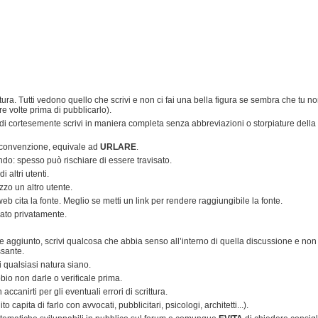
tura. Tutti vedono quello che scrivi e non ci fai una bella figura se sembra che tu n
re volte prima di pubblicarlo).
ndi cortesemente scrivi in maniera completa senza abbreviazioni o storpiature della
 convenzione, equivale ad
URLARE
.
endo: spesso può rischiare di essere travisato.
 altri utenti.
zo un altro utente.
i web cita la fonte. Meglio se metti un link per rendere raggiungibile la fonte.
iato privatamente.
ore aggiunto, scrivi qualcosa che abbia senso all’interno di quella discussione e non
ssante.
di qualsiasi natura siano.
bio non darle o verificale prima.
canirti per gli eventuali errori di scrittura.
 capita di farlo con avvocati, pubblicitari, psicologi, architetti...).