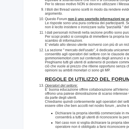
Per lo stesso motivo NON si devono utilizzare i Messaggi
I titoli dei thread vanno scelti in modo da rendere evide
argomento.
Questo Forum
non è uno sportello informazioni ne un 
Le risposte sono una pura cortesia dei partecipanti. Se 
non è lecito insistere o ironizzare sulla "parzialità " 
I dati personali richiesti nella sezione profilo sono pu
Per scopi pratici si consiglia di immettere la propria l
scambio di informazioni.
E' vietato allo stesso utente iscriversi con più di un n
La sezione " mercato dell'usato", è dedicata unicamente
consentito agli operatori del settore con le clausole de
gommoniemotori.com sul contenuto degli annunci e sull
Preghiamo tutti gli utenti di astenersi di postare commen
ciò che vuole al prezzo che ritiene opportuno senza che
opinioni su ambiti monetari ci sono gli MP.
REGOLE DI UTILIZZO DEL FORU
Operatori del settore:
E’ buona educazione offrire collaborazione all'interno 
offrono una palese dimostrazione di scarso interesse 
da parte degli utenti.
Chiediamo quindi cortesemente agli operatori del sett
essere oltre che ben accolti nel nostro forum , anche tu
Dichiarare la propria identità commerciale in mod
consentirà a tutti gli utenti di riconoscere la p
Nel caso non si voglia dichiarare la propria ide
operatore non è obbligato a farsi riconoscere 