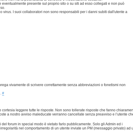
eventualmente presente sul proprio sito o su siti ad esso collegati e non può
uso.
 virus. I suoi collaboratori non sono responsabili per i danni subiti dall'utente a
prega vivamente di scrivere correttamente senza abbreviazioni o fonetismi non
e.
#
 cortesia leggere tutte le risposte. Non sono tollerate risposte che fanno chiarame
risposte a nostro avviso maleducate verranno cancellate senza preavviso e l’utente ch
nti del forum in special modo è vietato farlo pubblicamente. Solo gli Admin ed i
 irregolarità nel comportamento di un utente inviate un PM (messaggio privato) ad 