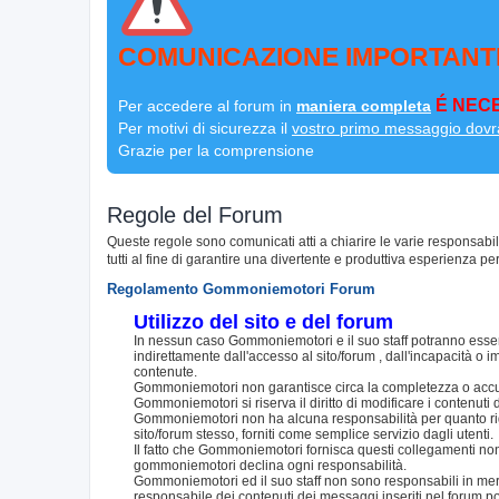
COMUNICAZIONE IMPORTANT
É NECE
Per accedere al forum in
maniera completa
Per motivi di sicurezza il
vostro primo messaggio dovr
Grazie per la comprensione
Regole del Forum
Queste regole sono comunicati atti a chiarire le varie responsabi
tutti al fine di garantire una divertente e produttiva esperienza per
Regolamento Gommoniemotori Forum
Utilizzo del sito e del forum
In nessun caso Gommoniemotori e il suo staff potranno essere
indirettamente dall'accesso al sito/forum , dall'incapacità o im
contenute.
Gommoniemotori non garantisce circa la completezza o accurat
Gommoniemotori si riserva il diritto di modificare i contenut
Gommoniemotori non ha alcuna responsabilità per quanto riguar
sito/forum stesso, forniti come semplice servizio dagli utenti.
Il fatto che Gommoniemotori fornisca questi collegamenti non i
gommoniemotori declina ogni responsabilità.
Gommoniemotori ed il suo staff non sono responsabili in merito
responsabile dei contenuti dei messaggi inseriti nel forum p