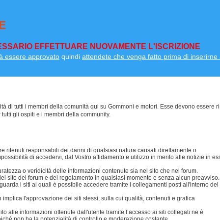
E
SSARIO EFFETTUARE NUOVAMENTE L'ISCRIZIONE
à essere approvato
quindi
attendete che venga fatto prima di inserirne a
lità di tutti i membri della comunità qui su Gommoni e motori. Esse devono essere ri
 tutti gli ospiti e i membri della community.
 ritenuti responsabili dei danni di qualsiasi natura causati direttamente o
possibilità di accedervi, dal Vostro affidamento e utilizzo in merito alle notizie in es
ezza o veridicità delle informazioni contenute sia nel sito che nel forum.
i del sito del forum e del regolamento in qualsiasi momento e senza alcun preavviso.
da i siti ai quali è possibile accedere tramite i collegamenti posti all'interno del
mplica l'approvazione dei siti stessi, sulla cui qualità, contenuti e grafica
 alle informazioni ottenute dall'utente tramite l’accesso ai siti collegati ne è
oiché non ha la potenzialità di controllo e moderazione costante.