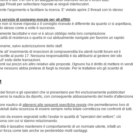
 Privati per sollecitare risposte ai singoli interlocutori.
nte l'argomento e facilitare la ricerca. E’ vietato aprire 2 thread con lo stesso
servizio di sostegno morale per gli afflitti
.
non si riceve risposta o il consiglio ricevuto è differente da quanto ci si aspettava,
dello stesso come a volte è successo.
ramente facoltativi e non vi è alcun obbligo nella loro compilazione.
ocalità di residenza o quella in cui abitualmente navigate per favorire un rapido
ickname, salvo autorizzazione dello staff.
 all' inserimento di inserzioni di compravendita tra utenti iscritti forum ed è
scritte al punto 17. Nessuna responsabilità è da attribuirsi al gestore del sito
' esito delle transazioni.
ti sui prezzi e/o altro relativo alle proposte. Ognuno ha il diritto di mettere in vend
 nessuno abbia pretese di fargli la morale. Per le trattative e/o gli scambi di
M
del forum e gli operatori che si presentano per fini esclusivamente pubblicitari
verso la nautica da diporto, con conseguente abbassamento del livello d'attenzion
ore nautico di
attenersi alle seguenti specifiche regole
che permetteranno loro di
telati dalla sicurezza di essere sempre nella totale correttezza nei confronti di tutti.
o da essere segnalati sotto l'avatar in qualità di "operatori del settore”; ciò
ersona con cui si stanno relazionando.
ntità è tassativo mantenere il comportamento di un normale utente, infatti un
per forza come tale anche se perderebbe molti vantaggi.