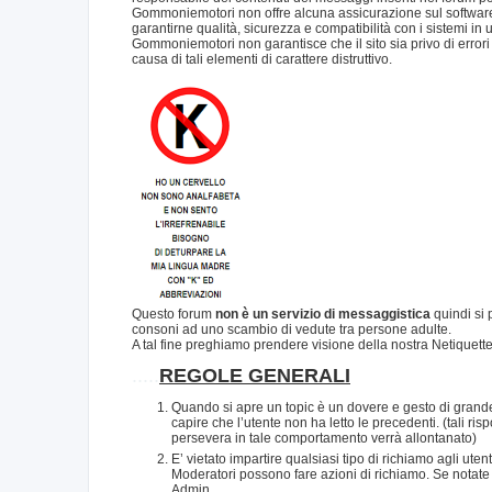
Gommoniemotori non offre alcuna assicurazione sul software 
garantirne qualità, sicurezza e compatibilità con i sistemi in 
Gommoniemotori non garantisce che il sito sia privo di errori o
causa di tali elementi di carattere distruttivo.
Questo forum
non è un servizio di messaggistica
quindi si 
consoni ad uno scambio di vedute tra persone adulte.
A tal fine preghiamo prendere visione della nostra Netiquett
.....
REGOLE GENERALI
Quando si apre un topic è un dovere e gesto di grande
capire che l’utente non ha letto le precedenti. (tali 
persevera in tale comportamento verrà allontanato)
E’ vietato impartire qualsiasi tipo di richiamo agli ute
Moderatori possono fare azioni di richiamo. Se notate
Admin.