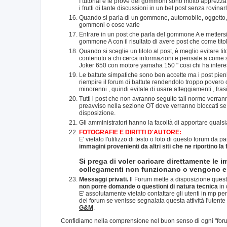
I tutorial e le prove dei gommoni sono molto apprezzate
i frutti di tante discussioni in un bel post senza rovinar
Quando si parla di un gommone, automobile, oggetto, si 
gommoni o cose varie
Entrare in un post che parla del gommone A e metter
gommone A con il risultato di avere post che come titol
Quando si sceglie un titolo al post, è meglio evitare t
contenuto a chi cerca informazioni e pensate a come sar
Joker 650 con motore yamaha 150 " cosi chi ha intere
Le battute simpatiche sono ben accette ma i post pien
riempire il forum di battute rendendolo troppo povero d
minorenni , quindi evitate di usare atteggiamenti , fras
Tutti i post che non avranno seguito tali norme verrann
preavviso nella sezione OT dove verranno bloccati se s
disposizione.
Gli amministratori hanno la facoltà di apportare qual
FOTOGRAFIE E DIRITTI D'AUTORE:
E' vietato l'utilizzo di testo o foto di questo forum da pa
immagini provenienti da altri siti che ne riportino la
Si prega di voler caricare direttamente le i
collegamenti non funzionano o vengono eli
Messaggi privati.
Il Forum mette a disposizione quest
non porre domande o questioni di natura tecnica
in 
E' assolutamente vietato contattare gli utenti in mp per
del forum se venisse segnalata questa attività l'utente
G&M
.
Confidiamo nella comprensione nel buon senso di ogni "foru