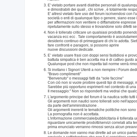
E' vietato portare avanti diatribe personali di qualunqu
e dimostrabili dei quali , chi scrive , è totalmente re
E' altresì vietato fare uso del forum iscrivendosi con l
società o enti di qualunque tipo o genere, siano esse 
per affermazioni non veritiere o diffamatorie espresse
ripetutamente sullo stesso e trovandone solo difetti s
Non è tollerato criticare un qualsiasi prodotto ponen
vacanza ecc ecc . Tale comportamento è assolutamente 
desiderio continuo di primeggiare di chi lo adotta. Siete 
fare confronti e paragoni, si possono aprire
nuove discussioni dedicate.
E’ vietato usare frasi con doppi sensi fastidiosi e prov
battuta simpatica è ben accetta ma è di cattivo gusto 
Qualunque post che non rispetta tali norme verrà rimos
Si invitano i Signori Utenti a non riempire i Forum de
"Bravo complimenti"
"Benvenuto" o messaggi fatti da “sole faccine”
Con ciò non si vuole proibire questi tipi di messaggi,
Sarebbe più opportuno esprimerli nel contesto di una r
Il messaggio:" Non so risponderti ma vedrai che qualcu
L'argomento principe del forum è la nautica sotto tutti 
Gli argomenti non nautici sono tollerati solo nell'app
da parte dell'amministrazione .
Gli argomenti inerenti le tematiche politiche non sono
La pornografia non è accettata.
L'informazione commerciale/pubblicitaria é tollerata
riguardare unicamente prodotti/servizi correlati alla t
prima enunciato verranno rimossi senza alcun preavv
Le domande non vanno mai dirette ad un unico partecipan
equivale a sottintendere che non li si considera compete