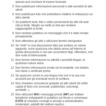
spesso può rischiare di essere travisato.
Non pubblicare informazioni personali e dati sensibili di altri
utenti.
Non pubblicare foto che potrebbero mettere in imbarazzo un
altro utente.
Se pubblichi testi, foto o video provenienti da altri siti web
cita la fonte. Meglio se metti un link per rendere
raggiungibile la fonte.
Non rendere pubblico un messaggio che ti è stato inviato
privatamente.
Non offendere gli altri o utilizzare termini denigratori.
Se “entri” in una discussione fallo per portare un valore
aggiunto, scrivi qualcosa che abbia senso all’interno di
quella discussione e non per accendere litigi, offendere, non
dire nulla d’interessante.
Non fornire informazioni su attività o prodotti illegali, di
qualsiasi natura siano.
Non fornire informazioni errate od incomplete: nel dubbio
non darle o verificale prima.
Se qualcuno scrive in una lingua che non è la sua non
accanirti per gli eventuali errori di scrittura.
Non chiedere consulenze gratuite ad altri utenti (di solito
capita di farlo con avvocati, pubblicitari, psicologi,
architetti...).
Non utilizzare
MAI
i messaggi privati (
MP
) per trattare
tematiche sviluppabili in pubblico sul forum e comunque
EVITA
di chiedere consigli in privato a amministratori,
moderatori, addetti del settore nautico...