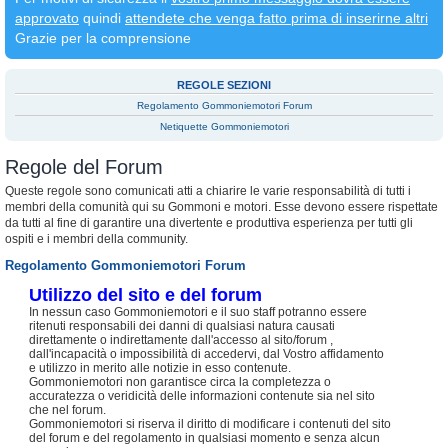
approvato
quindi
attendete che venga fatto prima di inserirne altri
Grazie per la comprensione
REGOLE SEZIONI
Regolamento Gommoniemotori Forum
Netiquette Gommoniemotori
Regole del Forum
Queste regole sono comunicati atti a chiarire le varie responsabilità di tutti i
membri della comunità qui su Gommoni e motori. Esse devono essere rispettate
da tutti al fine di garantire una divertente e produttiva esperienza per tutti gli
ospiti e i membri della community.
Regolamento Gommoniemotori Forum
Utilizzo del sito e del forum
In nessun caso Gommoniemotori e il suo staff potranno essere
ritenuti responsabili dei danni di qualsiasi natura causati
direttamente o indirettamente dall'accesso al sito/forum ,
dall'incapacità o impossibilità di accedervi, dal Vostro affidamento
e utilizzo in merito alle notizie in esso contenute.
Gommoniemotori non garantisce circa la completezza o
accuratezza o veridicità delle informazioni contenute sia nel sito
che nel forum.
Gommoniemotori si riserva il diritto di modificare i contenuti del sito
del forum e del regolamento in qualsiasi momento e senza alcun