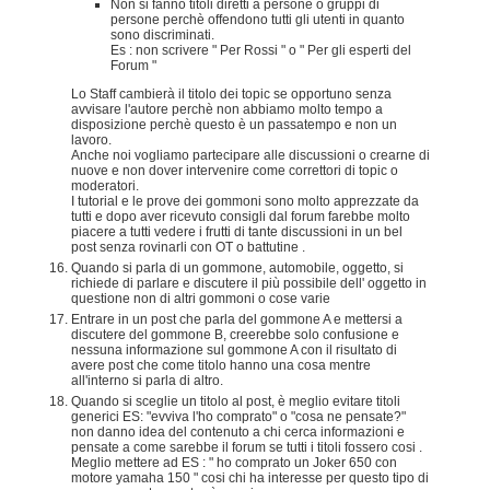
Non si fanno titoli diretti a persone o gruppi di
persone perchè offendono tutti gli utenti in quanto
sono discriminati.
Es : non scrivere " Per Rossi " o " Per gli esperti del
Forum "
Lo Staff cambierà il titolo dei topic se opportuno senza
avvisare l'autore perchè non abbiamo molto tempo a
disposizione perchè questo è un passatempo e non un
lavoro.
Anche noi vogliamo partecipare alle discussioni o crearne di
nuove e non dover intervenire come correttori di topic o
moderatori.
I tutorial e le prove dei gommoni sono molto apprezzate da
tutti e dopo aver ricevuto consigli dal forum farebbe molto
piacere a tutti vedere i frutti di tante discussioni in un bel
post senza rovinarli con OT o battutine .
Quando si parla di un gommone, automobile, oggetto, si
richiede di parlare e discutere il più possibile dell' oggetto in
questione non di altri gommoni o cose varie
Entrare in un post che parla del gommone A e mettersi a
discutere del gommone B, creerebbe solo confusione e
nessuna informazione sul gommone A con il risultato di
avere post che come titolo hanno una cosa mentre
all'interno si parla di altro.
Quando si sceglie un titolo al post, è meglio evitare titoli
generici ES: "evviva l'ho comprato" o "cosa ne pensate?"
non danno idea del contenuto a chi cerca informazioni e
pensate a come sarebbe il forum se tutti i titoli fossero cosi .
Meglio mettere ad ES : " ho comprato un Joker 650 con
motore yamaha 150 " cosi chi ha interesse per questo tipo di