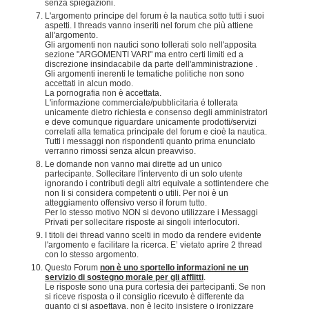
senza spiegazioni.
L'argomento principe del forum è la nautica sotto tutti i suoi
aspetti. I threads vanno inseriti nel forum che più attiene
all'argomento.
Gli argomenti non nautici sono tollerati solo nell'apposita
sezione "ARGOMENTI VARI" ma entro certi limiti ed a
discrezione insindacabile da parte dell'amministrazione .
Gli argomenti inerenti le tematiche politiche non sono
accettati in alcun modo.
La pornografia non è accettata.
L'informazione commerciale/pubblicitaria é tollerata
unicamente dietro richiesta e consenso degli amministratori
e deve comunque riguardare unicamente prodotti/servizi
correlati alla tematica principale del forum e cioè la nautica.
Tutti i messaggi non rispondenti quanto prima enunciato
verranno rimossi senza alcun preavviso.
Le domande non vanno mai dirette ad un unico
partecipante. Sollecitare l'intervento di un solo utente
ignorando i contributi degli altri equivale a sottintendere che
non li si considera competenti o utili. Per noi è un
atteggiamento offensivo verso il forum tutto.
Per lo stesso motivo NON si devono utilizzare i Messaggi
Privati per sollecitare risposte ai singoli interlocutori.
I titoli dei thread vanno scelti in modo da rendere evidente
l'argomento e facilitare la ricerca. E’ vietato aprire 2 thread
con lo stesso argomento.
Questo Forum
non è uno sportello informazioni ne un
servizio di sostegno morale per gli afflitti
.
Le risposte sono una pura cortesia dei partecipanti. Se non
si riceve risposta o il consiglio ricevuto è differente da
quanto ci si aspettava, non è lecito insistere o ironizzare