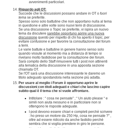
avvenimenti particolari.
Riguardo agli OT:
Succede che le discussioni possano andare in OT o
fuori
tema
se preferite.
Spesso sono solo battutine che non apportano nulla al tema
in questione e altre volte sono nuovi temi di discussione.
Se una discussione o Topic se preferite, vi ispira un nuovo
tema da discutere
sarebbe opportuno aprire una nuova
discussione
questo per rispetto di chi ha aperto il topic, per
evitare confusione e per favorire la consultazione del forum
a temi.
Le varie battute e battutine in genere hanno senso solo
quando vissute al momento ma a distanza di tempo si
rivelano molto fastidiose per la consultazione dei forum.
Sarà compito dello Staff rimuovere tutti i post non attinenti
alla tematica della discussione in una apposita sezione
chiamata OT.
Se l'OT sarà una discussione interessante le daremo un
titolo adeguato spostandola nella sezione più adatta.
Per usare al meglio i Forum è opportuno aprire le
discussioni con titoli adeguati e chiari che lascino capire
subito qual è il tema che si vuole affrontare.
Intitolare : “ cosa ne pensate” ; “ Un aiuto please “ e
simili non aiuta nessuno e in particolare non si
ottengono le risposte adeguate.
I post devono essere chiari e completi perchè scrivere
: ho preso un motore da 250 Hp, cosa ne pensate ?" ,
oltre ad essere ridicolo da anche fastidio perchè
sembra che si voglia prendere in giro le persone.