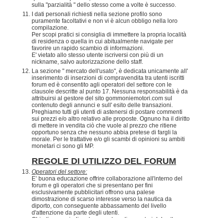
sulla "parzialità " dello stesso come a volte è successo.
I dati personali richiesti nella sezione profilo sono
puramente facoltativi e non vi è alcun obbligo nella loro
compilazione.
Per scopi pratici si consiglia di immettere la propria località
di residenza o quella in cui abitualmente navigate per
favorire un rapido scambio di informazioni.
E' vietato allo stesso utente iscriversi con più di un
nickname, salvo autorizzazione dello staff.
La sezione " mercato dell'usato", è dedicata unicamente all'
inserimento di inserzioni di compravendita tra utenti iscritti
forum ed è consentito agli operatori del settore con le
clausole descritte al punto 17. Nessuna responsabilità è da
attribuirsi al gestore del sito gommoniemotori.com sul
contenuto degli annunci e sull' esito delle transazioni.
Preghiamo tutti gli utenti di astenersi di postare commenti
sui prezzi e/o altro relativo alle proposte. Ognuno ha il diritto
di mettere in vendita ciò che vuole al prezzo che ritiene
opportuno senza che nessuno abbia pretese di fargli la
morale. Per le trattative e/o gli scambi di opinioni su ambiti
monetari ci sono gli MP.
REGOLE DI UTILIZZO DEL FORUM
Operatori del settore:
E’ buona educazione offrire collaborazione all'interno del
forum e gli operatori che si presentano per fini
esclusivamente pubblicitari offrono una palese
dimostrazione di scarso interesse verso la nautica da
diporto, con conseguente abbassamento del livello
d'attenzione da parte degli utenti.