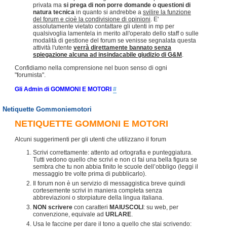
privata ma
si prega di non porre domande o questioni di
natura tecnica
in quanto si andrebbe a
svilire la funzione
del forum e cioè la condivisione di opinioni
. E'
assolutamente vietato contattare gli utenti in mp per
qualsivoglia lamentela in merito all'operato dello staff o sulle
modalità di gestione del forum se venisse segnalata questa
attività l'utente
verrà direttamente bannato senza
spiegazione alcuna ad insindacabile giudizio di G&M
.
Confidiamo nella comprensione nel buon senso di ogni
"forumista".
Gli Admin di GOMMONI E MOTORI
#
Netiquette Gommoniemotori
NETIQUETTE GOMMONI E MOTORI
Alcuni suggerimenti per gli utenti che utilizzano il forum
Scrivi correttamente: attento ad ortografia e punteggiatura.
Tutti vedono quello che scrivi e non ci fai una bella figura se
sembra che tu non abbia finito le scuole dell’obbligo (leggi il
messaggio tre volte prima di pubblicarlo).
Il forum non è un servizio di messaggistica breve quindi
cortesemente scrivi in maniera completa senza
abbreviazioni o storpiature della lingua italiana.
NON scrivere
con caratteri
MAIUSCOLI
: su web, per
convenzione, equivale ad
URLARE
.
Usa le faccine per dare il tono a quello che stai scrivendo: