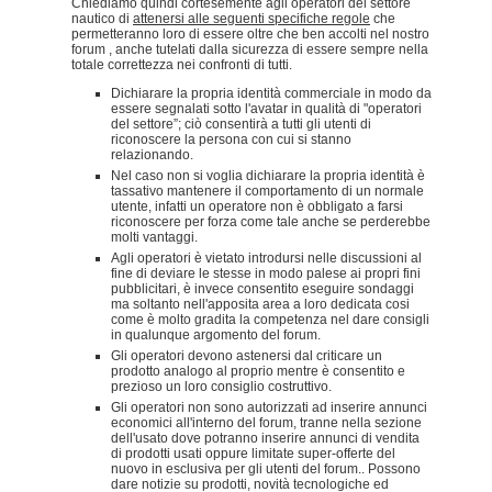
Chiediamo quindi cortesemente agli operatori del settore
nautico di
attenersi alle seguenti specifiche regole
che
permetteranno loro di essere oltre che ben accolti nel nostro
forum , anche tutelati dalla sicurezza di essere sempre nella
totale correttezza nei confronti di tutti.
Dichiarare la propria identità commerciale in modo da
essere segnalati sotto l'avatar in qualità di "operatori
del settore”; ciò consentirà a tutti gli utenti di
riconoscere la persona con cui si stanno
relazionando.
Nel caso non si voglia dichiarare la propria identità è
tassativo mantenere il comportamento di un normale
utente, infatti un operatore non è obbligato a farsi
riconoscere per forza come tale anche se perderebbe
molti vantaggi.
Agli operatori è vietato introdursi nelle discussioni al
fine di deviare le stesse in modo palese ai propri fini
pubblicitari, è invece consentito eseguire sondaggi
ma soltanto nell'apposita area a loro dedicata cosi
come è molto gradita la competenza nel dare consigli
in qualunque argomento del forum.
Gli operatori devono astenersi dal criticare un
prodotto analogo al proprio mentre è consentito e
prezioso un loro consiglio costruttivo.
Gli operatori non sono autorizzati ad inserire annunci
economici all'interno del forum, tranne nella sezione
dell'usato dove potranno inserire annunci di vendita
di prodotti usati oppure limitate super-offerte del
nuovo in esclusiva per gli utenti del forum.. Possono
dare notizie su prodotti, novità tecnologiche ed