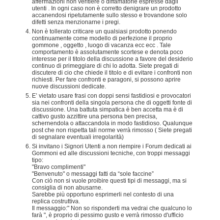
affermazioni non veritiere o diffamatorie espresse dagli
utenti . In ogni caso non è corretto denigrare un prodotto
accanendosi ripetutamente sullo stesso e trovandone solo
difetti senza menzionarne i pregi.
Non è tollerato criticare un qualsiasi prodotto ponendo
continuamente come modello di perfezione il proprio
gommone , oggetto , luogo di vacanza ecc ecc . Tale
comportamento è assolutamente scortese e denota poco
interesse per il titolo della discussione a favore del desiderio
continuo di primeggiare di chi lo adotta. Siete pregati di
discutere di cio che chiede il titolo e di evitare i confronti non
richiesti. Per fare confronti e paragoni, si possono aprire
nuove discussioni dedicate.
E’ vietato usare frasi con doppi sensi fastidiosi e provocatori
sia nei confronti della singola persona che di oggetti fonte di
discussione. Una battuta simpatica è ben accetta ma è di
cattivo gusto azzittire una persona ben precisa,
schernendola o attaccandola in modo fastidioso. Qualunque
post che non rispetta tali norme verrà rimosso ( Siete pregati
di segnalare eventuali irregolarità)
Si invitano i Signori Utenti a non riempire i Forum dedicati ai
Gommoni ed alle discussioni tecniche, con troppi messaggi
tipo:
"Bravo complimenti"
"Benvenuto" o messaggi fatti da “sole faccine”
Con ciò non si vuole proibire questi tipi di messaggi, ma si
consiglia di non abusarne.
Sarebbe più opportuno esprimerli nel contesto di una
replica costruttiva.
Il messaggio:" Non so risponderti ma vedrai che qualcuno lo
farà ", è proprio di pessimo gusto e verrà rimosso d'ufficio