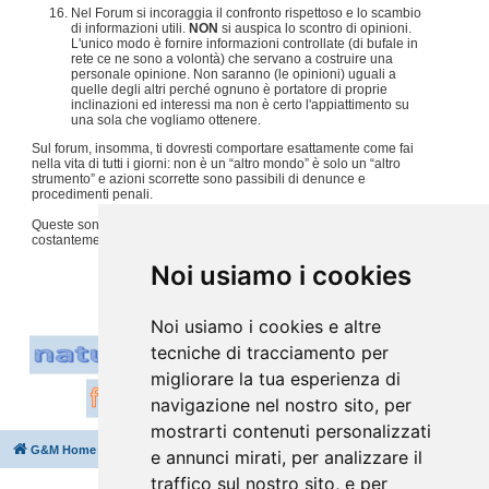
Nel Forum si incoraggia il confronto rispettoso e lo scambio
di informazioni utili.
NON
si auspica lo scontro di opinioni.
L'unico modo è fornire informazioni controllate (di bufale in
rete ce ne sono a volontà) che servano a costruire una
personale opinione. Non saranno (le opinioni) uguali a
quelle degli altri perché ognuno è portatore di proprie
inclinazioni ed interessi ma non è certo l'appiattimento su
una sola che vogliamo ottenere.
Sul forum, insomma, ti dovresti comportare esattamente come fai
nella vita di tutti i giorni: non è un “altro mondo” è solo un “altro
strumento” e azioni scorrette sono passibili di denunce e
procedimenti penali.
Queste sono solo alcune regole, per tutto il resto usiamo
costantemente
buon senso e tanto rispetto per gli altri
.
#
Noi usiamo i cookies
Noi usiamo i cookies e altre
tecniche di tracciamento per
migliorare la tua esperienza di
navigazione nel nostro sito, per
mostrarti contenuti personalizzati
G&M Home
Indice
Cancella cookie
Tutti gli orari sono
UTC+02:00
e annunci mirati, per analizzare il
traffico sul nostro sito, e per