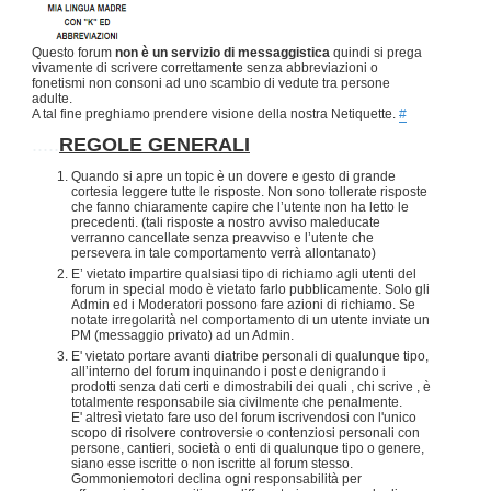
Questo forum
non è un servizio di messaggistica
quindi si prega
vivamente di scrivere correttamente senza abbreviazioni o
fonetismi non consoni ad uno scambio di vedute tra persone
adulte.
A tal fine preghiamo prendere visione della nostra Netiquette.
#
.....
REGOLE GENERALI
Quando si apre un topic è un dovere e gesto di grande
cortesia leggere tutte le risposte. Non sono tollerate risposte
che fanno chiaramente capire che l’utente non ha letto le
precedenti. (tali risposte a nostro avviso maleducate
verranno cancellate senza preavviso e l’utente che
persevera in tale comportamento verrà allontanato)
E’ vietato impartire qualsiasi tipo di richiamo agli utenti del
forum in special modo è vietato farlo pubblicamente. Solo gli
Admin ed i Moderatori possono fare azioni di richiamo. Se
notate irregolarità nel comportamento di un utente inviate un
PM (messaggio privato) ad un Admin.
E' vietato portare avanti diatribe personali di qualunque tipo,
all’interno del forum inquinando i post e denigrando i
prodotti senza dati certi e dimostrabili dei quali , chi scrive , è
totalmente responsabile sia civilmente che penalmente.
E' altresì vietato fare uso del forum iscrivendosi con l'unico
scopo di risolvere controversie o contenziosi personali con
persone, cantieri, società o enti di qualunque tipo o genere,
siano esse iscritte o non iscritte al forum stesso.
Gommoniemotori declina ogni responsabilità per