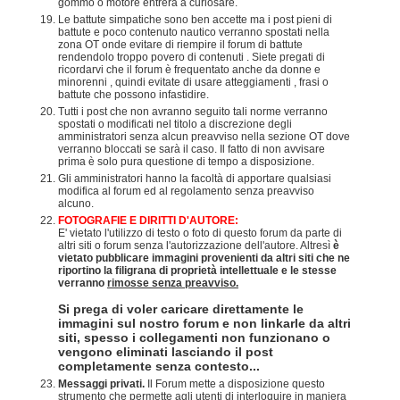
gommo o motore entrerà a curiosare.
Le battute simpatiche sono ben accette ma i post pieni di
battute e poco contenuto nautico verranno spostati nella
zona OT onde evitare di riempire il forum di battute
rendendolo troppo povero di contenuti . Siete pregati di
ricordarvi che il forum è frequentato anche da donne e
minorenni , quindi evitate di usare atteggiamenti , frasi o
battute che possono infastidire.
Tutti i post che non avranno seguito tali norme verranno
spostati o modificati nel titolo a discrezione degli
amministratori senza alcun preavviso nella sezione OT dove
verranno bloccati se sarà il caso. Il fatto di non avvisare
prima è solo pura questione di tempo a disposizione.
Gli amministratori hanno la facoltà di apportare qualsiasi
modifica al forum ed al regolamento senza preavviso
alcuno.
FOTOGRAFIE E DIRITTI D'AUTORE:
E' vietato l'utilizzo di testo o foto di questo forum da parte di
altri siti o forum senza l'autorizzazione dell'autore. Altresì
è
vietato pubblicare immagini provenienti da altri siti che ne
riportino la filigrana di proprietà intellettuale e le stesse
verranno
rimosse senza preavviso.
Si prega di voler caricare direttamente le
immagini sul nostro forum e non linkarle da altri
siti, spesso i collegamenti non funzionano o
vengono eliminati lasciando il post
completamente senza contesto...
Messaggi privati.
Il Forum mette a disposizione questo
strumento che permette agli utenti di interloquire in maniera