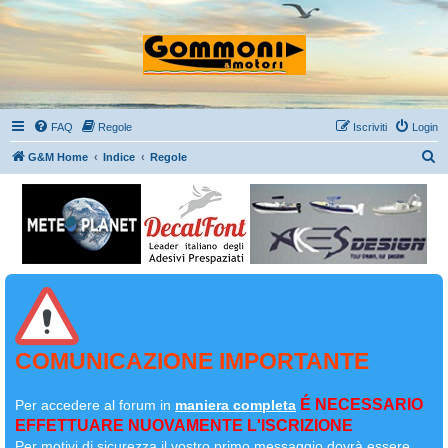
FAQ
Regole
Iscriviti
Login
C
G&M Home
Indice
Regole
e
r
c
a
COMUNICAZIONE IMPORTANTE
É NECESSARIO
Per accedere al forum in
maniera completa
EFFETTUARE NUOVAMENTE L'ISCRIZIONE
Per motivi di sicurezza il
vostro primo messaggio dovrà essere