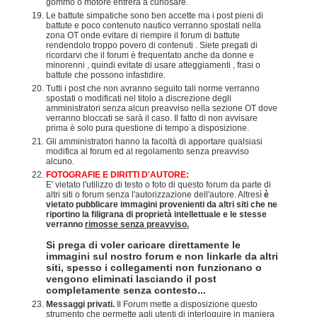
gommo o motore entrerà a curiosare.
Le battute simpatiche sono ben accette ma i post pieni di
battute e poco contenuto nautico verranno spostati nella
zona OT onde evitare di riempire il forum di battute
rendendolo troppo povero di contenuti . Siete pregati di
ricordarvi che il forum è frequentato anche da donne e
minorenni , quindi evitate di usare atteggiamenti , frasi o
battute che possono infastidire.
Tutti i post che non avranno seguito tali norme verranno
spostati o modificati nel titolo a discrezione degli
amministratori senza alcun preavviso nella sezione OT dove
verranno bloccati se sarà il caso. Il fatto di non avvisare
prima è solo pura questione di tempo a disposizione.
Gli amministratori hanno la facoltà di apportare qualsiasi
modifica al forum ed al regolamento senza preavviso
alcuno.
FOTOGRAFIE E DIRITTI D'AUTORE:
E' vietato l'utilizzo di testo o foto di questo forum da parte di
altri siti o forum senza l'autorizzazione dell'autore. Altresì
è
vietato pubblicare immagini provenienti da altri siti che ne
riportino la filigrana di proprietà intellettuale e le stesse
verranno
rimosse senza preavviso.
Si prega di voler caricare direttamente le
immagini sul nostro forum e non linkarle da altri
siti, spesso i collegamenti non funzionano o
vengono eliminati lasciando il post
completamente senza contesto...
Messaggi privati.
Il Forum mette a disposizione questo
strumento che permette agli utenti di interloquire in maniera