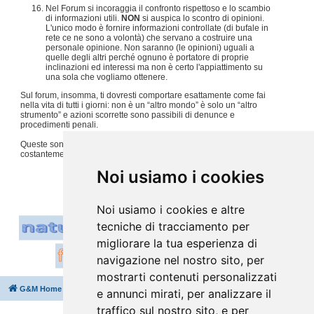
Nel Forum si incoraggia il confronto rispettoso e lo scambio
di informazioni utili.
NON
si auspica lo scontro di opinioni.
L'unico modo è fornire informazioni controllate (di bufale in
rete ce ne sono a volontà) che servano a costruire una
personale opinione. Non saranno (le opinioni) uguali a
quelle degli altri perché ognuno è portatore di proprie
inclinazioni ed interessi ma non è certo l'appiattimento su
una sola che vogliamo ottenere.
Sul forum, insomma, ti dovresti comportare esattamente come fai
nella vita di tutti i giorni: non è un “altro mondo” è solo un “altro
strumento” e azioni scorrette sono passibili di denunce e
procedimenti penali.
Queste sono solo alcune regole, per tutto il resto usiamo
costantemente
buon senso e tanto rispetto per gli altri
.
#
Noi usiamo i cookies
Noi usiamo i cookies e altre
tecniche di tracciamento per
migliorare la tua esperienza di
navigazione nel nostro sito, per
mostrarti contenuti personalizzati
G&M Home
Indice
Cancella cookie
Tutti gli orari sono
UTC+02:00
e annunci mirati, per analizzare il
traffico sul nostro sito, e per