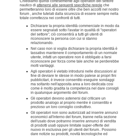
Chiediamo quindi cortesemente agli operatori del settore
nautico di
attenersi alle seguenti specifiche regole
che
permetteranno loro di essere oltre che ben accolti nel nostro
forum , anche tutelati dalla sicurezza di essere sempre nella
totale correttezza nei confronti di tutti.
Dichiarare la propria identità commerciale in modo da
essere segnalati sotto l'avatar in qualità di "operatori
del settore”; ciò consentirà a tutti gli utenti di
riconoscere la persona con cui si stanno
relazionando.
Nel caso non si voglia dichiarare la propria identità è
tassativo mantenere il comportamento di un normale
utente, infatti un operatore non è obbligato a farsi
riconoscere per forza come tale anche se perderebbe
molti vantaggi.
Agli operatori è vietato introdursi nelle discussioni al
fine di deviare le stesse in modo palese ai propri fini
pubblicitari, è invece consentito eseguire sondaggi
ma soltanto nell'apposita area a loro dedicata cosi
come è molto gradita la competenza nel dare consigli
in qualunque argomento del forum.
Gli operatori devono astenersi dal criticare un
prodotto analogo al proprio mentre è consentito e
prezioso un loro consiglio costruttivo.
Gli operatori non sono autorizzati ad inserire annunci
economici all'interno del forum, tranne nella sezione
dell'usato dove potranno inserire annunci di vendita
di prodotti usati oppure limitate super-offerte del
nuovo in esclusiva per gli utenti del forum.. Possono
dare notizie su prodotti, novità tecnologiche ed