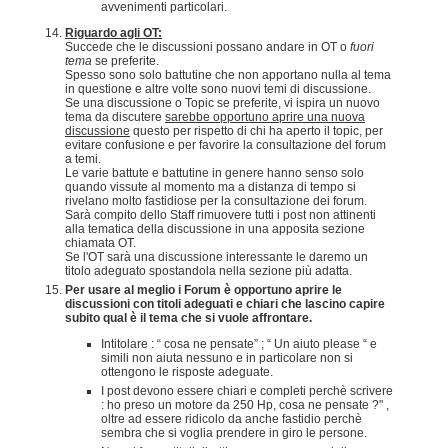
avvenimenti particolari.
Riguardo agli OT:
Succede che le discussioni possano andare in OT o
fuori
tema
se preferite.
Spesso sono solo battutine che non apportano nulla al tema
in questione e altre volte sono nuovi temi di discussione.
Se una discussione o Topic se preferite, vi ispira un nuovo
tema da discutere
sarebbe opportuno aprire una nuova
discussione
questo per rispetto di chi ha aperto il topic, per
evitare confusione e per favorire la consultazione del forum
a temi.
Le varie battute e battutine in genere hanno senso solo
quando vissute al momento ma a distanza di tempo si
rivelano molto fastidiose per la consultazione dei forum.
Sarà compito dello Staff rimuovere tutti i post non attinenti
alla tematica della discussione in una apposita sezione
chiamata OT.
Se l'OT sarà una discussione interessante le daremo un
titolo adeguato spostandola nella sezione più adatta.
Per usare al meglio i Forum è opportuno aprire le
discussioni con titoli adeguati e chiari che lascino capire
subito qual è il tema che si vuole affrontare.
Intitolare : “ cosa ne pensate” ; “ Un aiuto please “ e
simili non aiuta nessuno e in particolare non si
ottengono le risposte adeguate.
I post devono essere chiari e completi perchè scrivere
: ho preso un motore da 250 Hp, cosa ne pensate ?" ,
oltre ad essere ridicolo da anche fastidio perchè
sembra che si voglia prendere in giro le persone.