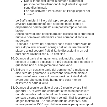
Non si fanno titoli diretti a persone o gruppi di
persone perchè offendono tutti gli utenti in quanto
sono discriminati.
Es : non scrivere " Per Rossi " o " Per gli esperti del
Forum "
Lo Staff cambierà il titolo dei topic se opportuno senza
avvisare l'autore perchè non abbiamo molto tempo a
disposizione perchè questo è un passatempo e non un
lavoro.
Anche noi vogliamo partecipare alle discussioni o crearne di
nuove e non dover intervenire come correttori di topic o
moderatori.
I tutorial e le prove dei gommoni sono molto apprezzate da
tutti e dopo aver ricevuto consigli dal forum farebbe molto
piacere a tutti vedere i frutti di tante discussioni in un bel
post senza rovinarli con OT o battutine .
Quando si parla di un gommone, automobile, oggetto, si
richiede di parlare e discutere il più possibile dell' oggetto in
questione non di altri gommoni o cose varie
Entrare in un post che parla del gommone A e mettersi a
discutere del gommone B, creerebbe solo confusione e
nessuna informazione sul gommone A con il risultato di
avere post che come titolo hanno una cosa mentre
all'interno si parla di altro.
Quando si sceglie un titolo al post, è meglio evitare titoli
generici ES: "evviva l'ho comprato" o "cosa ne pensate?"
non danno idea del contenuto a chi cerca informazioni e
pensate a come sarebbe il forum se tutti i titoli fossero cosi .
Meglio mettere ad ES : " ho comprato un Joker 650 con
motore yamaha 150 " cosi chi ha interesse per questo tipo di