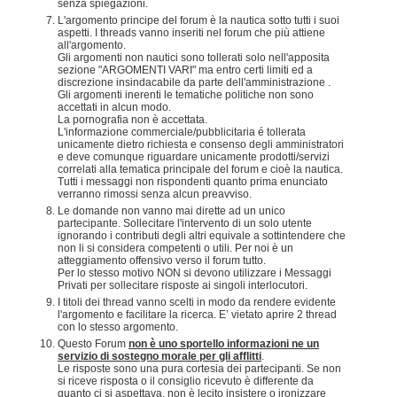
senza spiegazioni.
L'argomento principe del forum è la nautica sotto tutti i suoi
aspetti. I threads vanno inseriti nel forum che più attiene
all'argomento.
Gli argomenti non nautici sono tollerati solo nell'apposita
sezione "ARGOMENTI VARI" ma entro certi limiti ed a
discrezione insindacabile da parte dell'amministrazione .
Gli argomenti inerenti le tematiche politiche non sono
accettati in alcun modo.
La pornografia non è accettata.
L'informazione commerciale/pubblicitaria é tollerata
unicamente dietro richiesta e consenso degli amministratori
e deve comunque riguardare unicamente prodotti/servizi
correlati alla tematica principale del forum e cioè la nautica.
Tutti i messaggi non rispondenti quanto prima enunciato
verranno rimossi senza alcun preavviso.
Le domande non vanno mai dirette ad un unico
partecipante. Sollecitare l'intervento di un solo utente
ignorando i contributi degli altri equivale a sottintendere che
non li si considera competenti o utili. Per noi è un
atteggiamento offensivo verso il forum tutto.
Per lo stesso motivo NON si devono utilizzare i Messaggi
Privati per sollecitare risposte ai singoli interlocutori.
I titoli dei thread vanno scelti in modo da rendere evidente
l'argomento e facilitare la ricerca. E’ vietato aprire 2 thread
con lo stesso argomento.
Questo Forum
non è uno sportello informazioni ne un
servizio di sostegno morale per gli afflitti
.
Le risposte sono una pura cortesia dei partecipanti. Se non
si riceve risposta o il consiglio ricevuto è differente da
quanto ci si aspettava, non è lecito insistere o ironizzare