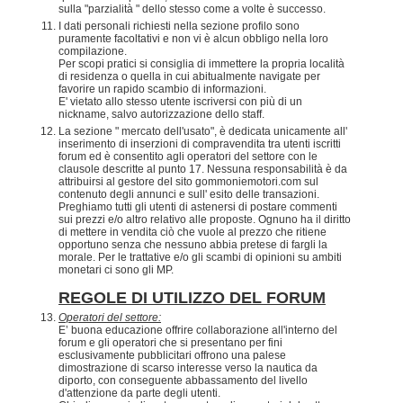
sulla "parzialità " dello stesso come a volte è successo.
I dati personali richiesti nella sezione profilo sono
puramente facoltativi e non vi è alcun obbligo nella loro
compilazione.
Per scopi pratici si consiglia di immettere la propria località
di residenza o quella in cui abitualmente navigate per
favorire un rapido scambio di informazioni.
E' vietato allo stesso utente iscriversi con più di un
nickname, salvo autorizzazione dello staff.
La sezione " mercato dell'usato", è dedicata unicamente all'
inserimento di inserzioni di compravendita tra utenti iscritti
forum ed è consentito agli operatori del settore con le
clausole descritte al punto 17. Nessuna responsabilità è da
attribuirsi al gestore del sito gommoniemotori.com sul
contenuto degli annunci e sull' esito delle transazioni.
Preghiamo tutti gli utenti di astenersi di postare commenti
sui prezzi e/o altro relativo alle proposte. Ognuno ha il diritto
di mettere in vendita ciò che vuole al prezzo che ritiene
opportuno senza che nessuno abbia pretese di fargli la
morale. Per le trattative e/o gli scambi di opinioni su ambiti
monetari ci sono gli MP.
REGOLE DI UTILIZZO DEL FORUM
Operatori del settore:
E’ buona educazione offrire collaborazione all'interno del
forum e gli operatori che si presentano per fini
esclusivamente pubblicitari offrono una palese
dimostrazione di scarso interesse verso la nautica da
diporto, con conseguente abbassamento del livello
d'attenzione da parte degli utenti.