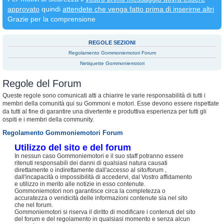
approvato
quindi
attendete che venga fatto prima di inserirne altri
Grazie per la comprensione
REGOLE SEZIONI
Regolamento Gommoniemotori Forum
Netiquette Gommoniemotori
Regole del Forum
Queste regole sono comunicati atti a chiarire le varie responsabilità di tutti i
membri della comunità qui su Gommoni e motori. Esse devono essere rispettate
da tutti al fine di garantire una divertente e produttiva esperienza per tutti gli
ospiti e i membri della community.
Regolamento Gommoniemotori Forum
Utilizzo del sito e del forum
In nessun caso Gommoniemotori e il suo staff potranno essere
ritenuti responsabili dei danni di qualsiasi natura causati
direttamente o indirettamente dall'accesso al sito/forum ,
dall'incapacità o impossibilità di accedervi, dal Vostro affidamento
e utilizzo in merito alle notizie in esso contenute.
Gommoniemotori non garantisce circa la completezza o
accuratezza o veridicità delle informazioni contenute sia nel sito
che nel forum.
Gommoniemotori si riserva il diritto di modificare i contenuti del sito
del forum e del regolamento in qualsiasi momento e senza alcun