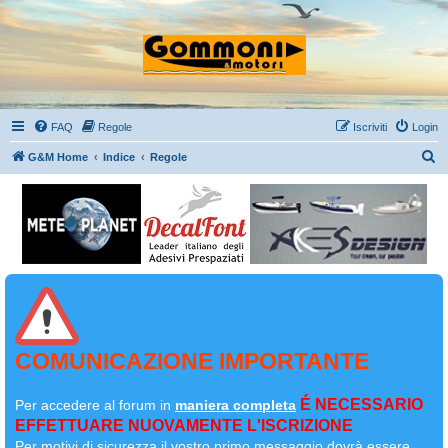
FAQ
Regole
Iscriviti
Login
C
G&M Home
Indice
Regole
e
r
c
a
COMUNICAZIONE IMPORTANTE
É NECESSARIO
Per accedere al forum in
maniera completa
EFFETTUARE NUOVAMENTE L'ISCRIZIONE
Per motivi di sicurezza il
vostro primo messaggio dovrà essere