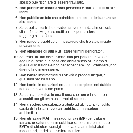
spesso può rischiare di essere travisato.
Non pubblicare informazioni personali e dati sensibili di altri
utenti.
Non pubblicare foto che potrebbero mettere in imbarazzo un
altro utente.
Se pubblichi testi, foto o video provenienti da altri siti web
cita la fonte. Meglio se metti un link per rendere
raggiungibile la fonte.
Non rendere pubblico un messaggio che ti è stato inviato
privatamente.
Non offendere gli altri o utilizzare termini denigratori.
Se “entri” in una discussione fallo per portare un valore
aggiunto, scrivi qualcosa che abbia senso all’interno di
quella discussione e non per accendere litigi, offendere, non
dire nulla d’interessante.
Non fornire informazioni su attività o prodotti illegali, di
qualsiasi natura siano.
Non fornire informazioni errate od incomplete: nel dubbio
non darle o verificale prima.
Se qualcuno scrive in una lingua che non è la sua non
accanirti per gli eventuali errori di scrittura.
Non chiedere consulenze gratuite ad altri utenti (di solito
capita di farlo con avvocati, pubblicitari, psicologi,
architetti...).
Non utilizzare
MAI
i messaggi privati (
MP
) per trattare
tematiche sviluppabili in pubblico sul forum e comunque
EVITA
di chiedere consigli in privato a amministratori,
moderatori, addetti del settore nautico...