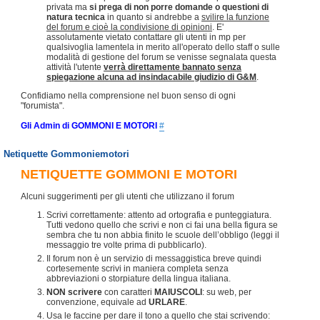
privata ma
si prega di non porre domande o questioni di
natura tecnica
in quanto si andrebbe a
svilire la funzione
del forum e cioè la condivisione di opinioni
. E'
assolutamente vietato contattare gli utenti in mp per
qualsivoglia lamentela in merito all'operato dello staff o sulle
modalità di gestione del forum se venisse segnalata questa
attività l'utente
verrà direttamente bannato senza
spiegazione alcuna ad insindacabile giudizio di G&M
.
Confidiamo nella comprensione nel buon senso di ogni
"forumista".
Gli Admin di GOMMONI E MOTORI
#
Netiquette Gommoniemotori
NETIQUETTE GOMMONI E MOTORI
Alcuni suggerimenti per gli utenti che utilizzano il forum
Scrivi correttamente: attento ad ortografia e punteggiatura.
Tutti vedono quello che scrivi e non ci fai una bella figura se
sembra che tu non abbia finito le scuole dell’obbligo (leggi il
messaggio tre volte prima di pubblicarlo).
Il forum non è un servizio di messaggistica breve quindi
cortesemente scrivi in maniera completa senza
abbreviazioni o storpiature della lingua italiana.
NON scrivere
con caratteri
MAIUSCOLI
: su web, per
convenzione, equivale ad
URLARE
.
Usa le faccine per dare il tono a quello che stai scrivendo: