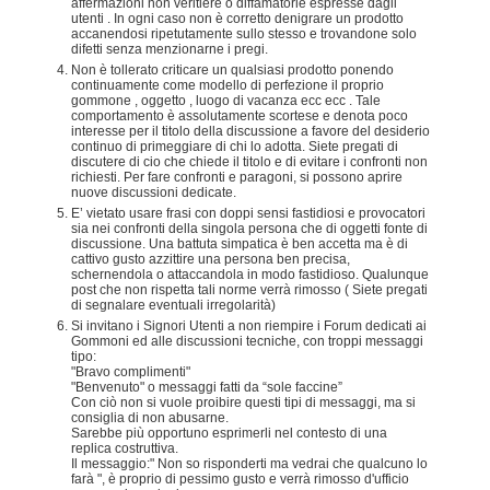
affermazioni non veritiere o diffamatorie espresse dagli
utenti . In ogni caso non è corretto denigrare un prodotto
accanendosi ripetutamente sullo stesso e trovandone solo
difetti senza menzionarne i pregi.
Non è tollerato criticare un qualsiasi prodotto ponendo
continuamente come modello di perfezione il proprio
gommone , oggetto , luogo di vacanza ecc ecc . Tale
comportamento è assolutamente scortese e denota poco
interesse per il titolo della discussione a favore del desiderio
continuo di primeggiare di chi lo adotta. Siete pregati di
discutere di cio che chiede il titolo e di evitare i confronti non
richiesti. Per fare confronti e paragoni, si possono aprire
nuove discussioni dedicate.
E’ vietato usare frasi con doppi sensi fastidiosi e provocatori
sia nei confronti della singola persona che di oggetti fonte di
discussione. Una battuta simpatica è ben accetta ma è di
cattivo gusto azzittire una persona ben precisa,
schernendola o attaccandola in modo fastidioso. Qualunque
post che non rispetta tali norme verrà rimosso ( Siete pregati
di segnalare eventuali irregolarità)
Si invitano i Signori Utenti a non riempire i Forum dedicati ai
Gommoni ed alle discussioni tecniche, con troppi messaggi
tipo:
"Bravo complimenti"
"Benvenuto" o messaggi fatti da “sole faccine”
Con ciò non si vuole proibire questi tipi di messaggi, ma si
consiglia di non abusarne.
Sarebbe più opportuno esprimerli nel contesto di una
replica costruttiva.
Il messaggio:" Non so risponderti ma vedrai che qualcuno lo
farà ", è proprio di pessimo gusto e verrà rimosso d'ufficio