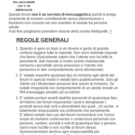
Questo forum
non è un servizio di messaggistica
quindi si prega
vivamente di scrivere correttamente senza abbreviazioni o
fonetismi non consoni ad uno scambio di vedute tra persone
adulte.
A tal fine preghiamo prendere visione della nostra Netiquette.
#
.....
REGOLE GENERALI
Quando si apre un topic è un dovere e gesto di grande
cortesia leggere tutte le risposte. Non sono tollerate risposte
che fanno chiaramente capire che l’utente non ha letto le
precedenti. (tali risposte a nostro avviso maleducate
verranno cancellate senza preavviso e l’utente che
persevera in tale comportamento verrà allontanato)
E’ vietato impartire qualsiasi tipo di richiamo agli utenti del
forum in special modo è vietato farlo pubblicamente. Solo gli
Admin ed i Moderatori possono fare azioni di richiamo. Se
notate irregolarità nel comportamento di un utente inviate un
PM (messaggio privato) ad un Admin.
E' vietato portare avanti diatribe personali di qualunque tipo,
all’interno del forum inquinando i post e denigrando i
prodotti senza dati certi e dimostrabili dei quali , chi scrive , è
totalmente responsabile sia civilmente che penalmente.
E' altresì vietato fare uso del forum iscrivendosi con l'unico
scopo di risolvere controversie o contenziosi personali con
persone, cantieri, società o enti di qualunque tipo o genere,
siano esse iscritte o non iscritte al forum stesso.
Gommoniemotori declina ogni responsabilità per