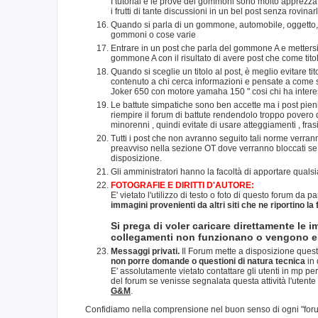
I tutorial e le prove dei gommoni sono molto apprezzate
i frutti di tante discussioni in un bel post senza rovinar
Quando si parla di un gommone, automobile, oggetto, si 
gommoni o cose varie
Entrare in un post che parla del gommone A e metter
gommone A con il risultato di avere post che come titol
Quando si sceglie un titolo al post, è meglio evitare t
contenuto a chi cerca informazioni e pensate a come sar
Joker 650 con motore yamaha 150 " cosi chi ha intere
Le battute simpatiche sono ben accette ma i post pien
riempire il forum di battute rendendolo troppo povero d
minorenni , quindi evitate di usare atteggiamenti , fras
Tutti i post che non avranno seguito tali norme verrann
preavviso nella sezione OT dove verranno bloccati se s
disposizione.
Gli amministratori hanno la facoltà di apportare qual
FOTOGRAFIE E DIRITTI D'AUTORE:
E' vietato l'utilizzo di testo o foto di questo forum da pa
immagini provenienti da altri siti che ne riportino la
Si prega di voler caricare direttamente le i
collegamenti non funzionano o vengono eli
Messaggi privati.
Il Forum mette a disposizione quest
non porre domande o questioni di natura tecnica
in 
E' assolutamente vietato contattare gli utenti in mp per
del forum se venisse segnalata questa attività l'utente
G&M
.
Confidiamo nella comprensione nel buon senso di ogni "foru