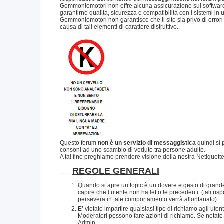
Gommoniemotori non offre alcuna assicurazione sul software 
garantirne qualità, sicurezza e compatibilità con i sistemi in 
Gommoniemotori non garantisce che il sito sia privo di errori o
causa di tali elementi di carattere distruttivo.
Questo forum
non è un servizio di messaggistica
quindi si 
consoni ad uno scambio di vedute tra persone adulte.
A tal fine preghiamo prendere visione della nostra Netiquett
.....
REGOLE GENERALI
Quando si apre un topic è un dovere e gesto di grande
capire che l’utente non ha letto le precedenti. (tali 
persevera in tale comportamento verrà allontanato)
E’ vietato impartire qualsiasi tipo di richiamo agli ute
Moderatori possono fare azioni di richiamo. Se notate
Admin.