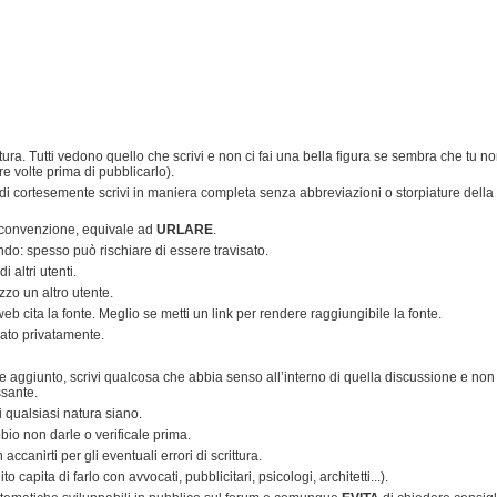
tura. Tutti vedono quello che scrivi e non ci fai una bella figura se sembra che tu n
re volte prima di pubblicarlo).
ndi cortesemente scrivi in maniera completa senza abbreviazioni o storpiature della
 convenzione, equivale ad
URLARE
.
endo: spesso può rischiare di essere travisato.
 altri utenti.
zo un altro utente.
i web cita la fonte. Meglio se metti un link per rendere raggiungibile la fonte.
iato privatamente.
ore aggiunto, scrivi qualcosa che abbia senso all’interno di quella discussione e non
ssante.
di qualsiasi natura siano.
bio non darle o verificale prima.
canirti per gli eventuali errori di scrittura.
 capita di farlo con avvocati, pubblicitari, psicologi, architetti...).