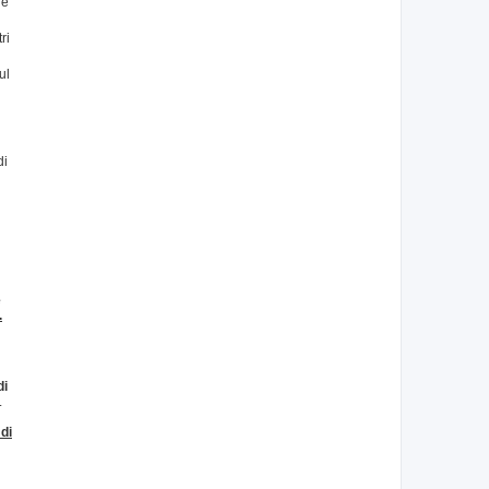
re
ri
ul
n
di
e
.
di
.
di