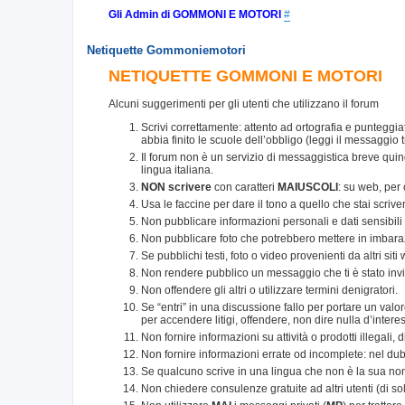
Gli Admin di GOMMONI E MOTORI
#
Netiquette Gommoniemotori
NETIQUETTE GOMMONI E MOTORI
Alcuni suggerimenti per gli utenti che utilizzano il forum
Scrivi correttamente: attento ad ortografia e punteggia
abbia finito le scuole dell’obbligo (leggi il messaggio t
Il forum non è un servizio di messaggistica breve qui
lingua italiana.
NON scrivere
con caratteri
MAIUSCOLI
: su web, per
Usa le faccine per dare il tono a quello che stai scriv
Non pubblicare informazioni personali e dati sensibili di
Non pubblicare foto che potrebbero mettere in imbaraz
Se pubblichi testi, foto o video provenienti da altri sit
Non rendere pubblico un messaggio che ti è stato inv
Non offendere gli altri o utilizzare termini denigratori.
Se “entri” in una discussione fallo per portare un val
per accendere litigi, offendere, non dire nulla d’intere
Non fornire informazioni su attività o prodotti illegali, 
Non fornire informazioni errate od incomplete: nel dub
Se qualcuno scrive in una lingua che non è la sua non ac
Non chiedere consulenze gratuite ad altri utenti (di solito