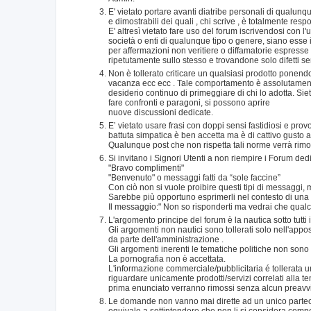
E' vietato portare avanti diatribe personali di qualunqu
e dimostrabili dei quali , chi scrive , è totalmente re
E' altresì vietato fare uso del forum iscrivendosi con l
società o enti di qualunque tipo o genere, siano esse 
per affermazioni non veritiere o diffamatorie espresse
ripetutamente sullo stesso e trovandone solo difetti s
Non è tollerato criticare un qualsiasi prodotto ponen
vacanza ecc ecc . Tale comportamento è assolutamente 
desiderio continuo di primeggiare di chi lo adotta. Siete 
fare confronti e paragoni, si possono aprire
nuove discussioni dedicate.
E’ vietato usare frasi con doppi sensi fastidiosi e prov
battuta simpatica è ben accetta ma è di cattivo gusto 
Qualunque post che non rispetta tali norme verrà rimos
Si invitano i Signori Utenti a non riempire i Forum de
"Bravo complimenti"
"Benvenuto" o messaggi fatti da “sole faccine”
Con ciò non si vuole proibire questi tipi di messaggi,
Sarebbe più opportuno esprimerli nel contesto di una r
Il messaggio:" Non so risponderti ma vedrai che qualcu
L'argomento principe del forum è la nautica sotto tutti 
Gli argomenti non nautici sono tollerati solo nell'app
da parte dell'amministrazione .
Gli argomenti inerenti le tematiche politiche non sono
La pornografia non è accettata.
L'informazione commerciale/pubblicitaria é tollerata
riguardare unicamente prodotti/servizi correlati alla t
prima enunciato verranno rimossi senza alcun preavv
Le domande non vanno mai dirette ad un unico partecipan
equivale a sottintendere che non li si considera compete