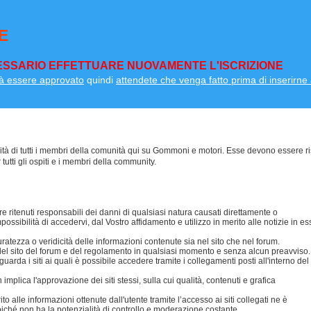
E
SSARIO EFFETTUARE NUOVAMENTE L'ISCRIZIONE
à essere approvato
quindi
attendete che venga fatto prima di inserirne a
lità di tutti i membri della comunità qui su Gommoni e motori. Esse devono essere ri
 tutti gli ospiti e i membri della community.
 ritenuti responsabili dei danni di qualsiasi natura causati direttamente o
possibilità di accedervi, dal Vostro affidamento e utilizzo in merito alle notizie in es
ezza o veridicità delle informazioni contenute sia nel sito che nel forum.
i del sito del forum e del regolamento in qualsiasi momento e senza alcun preavviso.
da i siti ai quali è possibile accedere tramite i collegamenti posti all'interno del
mplica l'approvazione dei siti stessi, sulla cui qualità, contenuti e grafica
 alle informazioni ottenute dall'utente tramite l’accesso ai siti collegati ne è
oiché non ha la potenzialità di controllo e moderazione costante.