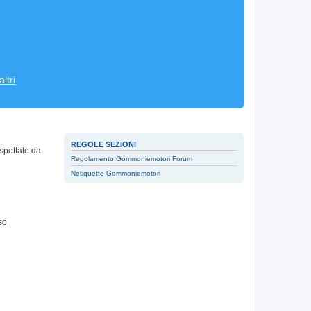
ltri
REGOLE SEZIONI
spettate da
Regolamento Gommoniemotori Forum
Netiquette Gommoniemotori
so