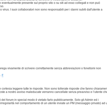
eventualmente presente sul proprio sito o su siti ad esso collegati e non può
uso.
 virus. I suoi collaboratori non sono responsabili per i danni subiti dall'utente a
prega vivamente di scrivere correttamente senza abbreviazioni o fonetismi non
e.
#
 cortesia leggere tutte le risposte. Non sono tollerate risposte che fanno chiarame
risposte a nostro avviso maleducate verranno cancellate senza preavviso e l’utente ch
nti del forum in special modo è vietato farlo pubblicamente. Solo gli Admin ed i
 irregolarità nel comportamento di un utente inviate un PM (messaggio privato) ad 