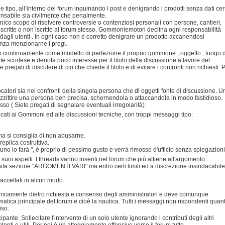
e tipo, all’interno del forum inquinando i post e denigrando i prodotti senza dati cert
sponsabile sia civilmente che penalmente.
'unico scopo di risolvere controversie o contenziosi personali con persone, cantieri,
iscritte o non iscritte al forum stesso. Gommoniemotori declina ogni responsabilità
 dagli utenti . In ogni caso non è corretto denigrare un prodotto accanendosi
enza menzionarne i pregi.
do continuamente come modello di perfezione il proprio gommone , oggetto , luogo d
scortese e denota poco interesse per il titolo della discussione a favore del
pregati di discutere di cio che chiede il titolo e di evitare i confronti non richiesti. 
ocatori sia nei confronti della singola persona che di oggetti fonte di discussione. U
azzittire una persona ben precisa, schernendola o attaccandola in modo fastidioso.
so ( Siete pregati di segnalare eventuali irregolarità)
dicati ai Gommoni ed alle discussioni tecniche, con troppi messaggi tipo:
 ma si consiglia di non abusarne.
eplica costruttiva.
no lo farà ", è proprio di pessimo gusto e verrà rimosso d'ufficio senza spiegazioni
i suoi aspetti. I threads vanno inseriti nel forum che più attiene all'argomento.
osita sezione "ARGOMENTI VARI" ma entro certi limiti ed a discrezione insindacabile
 accettati in alcun modo.
 unicamente dietro richiesta e consenso degli amministratori e deve comunque
ematica principale del forum e cioè la nautica. Tutti i messaggi non rispondenti quan
iso.
te. Sollecitare l'intervento di un solo utente ignorando i contributi degli altri
nti o utili. Per noi è un atteggiamento offensivo verso il forum tutto.