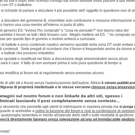
 da tutti e dopo aver ricevuto consigli dal forum farebbe molto piacere a tutti vede
li con OT o battutine .
richiede di parlare e discutere il più possibile dell' oggetto in questione non di alt
si a discutere del gommone B, creerebbe solo confusione e nessuna informazione s
o hanno una cosa mentre all'interno si parla di altro.
itoli generici ES: "evviva l'ho comprato" o "cosa ne pensate?" non danno idea del
ebbe il forum se tutti i titoli fossero cosi . Meglio mettere ad ES : " ho comprato u
sse per questo tipo di gommo o motore entrerà a curiosare.
i di battute e poco contenuto nautico verranno spostati nella zona OT onde evitare 
i contenuti . Siete pregati di ricordarvi che il forum è frequentato anche da donne e
i o battute che possono infastidire.
o spostati o modificati nel titolo a discrezione degli amministratori senza alcun
arà il caso. Il fatto di non avvisare prima è solo pura questione di tempo a
siasi modifica al forum ed al regolamento senza preavviso alcuno.
rte di altri siti o forum senza l'autorizzazione dell'autore. Altresì
è vietato pubblicar
 filigrana di proprietà intellettuale e le stesse verranno
rimosse senza preavviso
mmagini sul nostro forum e non linkarle da altri siti, spesso i
minati lasciando il post completamente senza contesto...
o strumento che permette agli utenti di interloquire in maniera privata ma
si prega 
quanto si andrebbe a
svilire la funzione del forum e cioè la condivisione di opinioni
 qualsivoglia lamentela in merito all'operato dello staff o sulle modalità di gestione
verrà direttamente bannato senza spiegazione alcuna ad insindacabile giudizio 
mista".