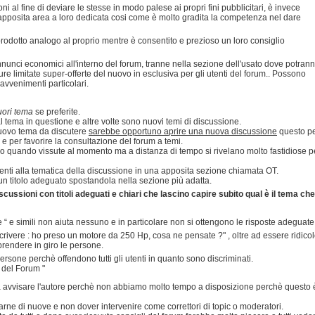
oni al fine di deviare le stesse in modo palese ai propri fini pubblicitari, è invece
apposita area a loro dedicata cosi come è molto gradita la competenza nel dare
prodotto analogo al proprio mentre è consentito e prezioso un loro consiglio
annunci economici all'interno del forum, tranne nella sezione dell'usato dove potran
ure limitate super-offerte del nuovo in esclusiva per gli utenti del forum.. Possono
 avvenimenti particolari.
uori tema
se preferite.
 tema in questione e altre volte sono nuovi temi di discussione.
 nuovo tema da discutere
sarebbe opportuno aprire una nuova discussione
questo p
e e per favorire la consultazione del forum a temi.
lo quando vissute al momento ma a distanza di tempo si rivelano molto fastidiose p
inenti alla tematica della discussione in una apposita sezione chiamata OT.
n titolo adeguato spostandola nella sezione più adatta.
cussioni con titoli adeguati e chiari che lascino capire subito qual è il tema che
se “ e simili non aiuta nessuno e in particolare non si ottengono le risposte adeguate
crivere : ho preso un motore da 250 Hp, cosa ne pensate ?" , oltre ad essere ridico
rendere in giro le persone.
 persone perchè offendono tutti gli utenti in quanto sono discriminati.
i del Forum "
nza avvisare l'autore perchè non abbiamo molto tempo a disposizione perchè questo 
rne di nuove e non dover intervenire come correttori di topic o moderatori.