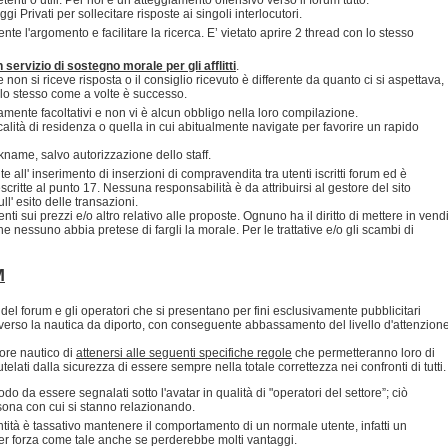
 Privati per sollecitare risposte ai singoli interlocutori.
nte l'argomento e facilitare la ricerca. E’ vietato aprire 2 thread con lo stesso
servizio di sostegno morale per gli afflitti
.
non si riceve risposta o il consiglio ricevuto è differente da quanto ci si aspettava,
dello stesso come a volte è successo.
ramente facoltativi e non vi è alcun obbligo nella loro compilazione.
ocalità di residenza o quella in cui abitualmente navigate per favorire un rapido
ickname, salvo autorizzazione dello staff.
 all' inserimento di inserzioni di compravendita tra utenti iscritti forum ed è
scritte al punto 17. Nessuna responsabilità è da attribuirsi al gestore del sito
' esito delle transazioni.
ti sui prezzi e/o altro relativo alle proposte. Ognuno ha il diritto di mettere in vend
 nessuno abbia pretese di fargli la morale. Per le trattative e/o gli scambi di
M
del forum e gli operatori che si presentano per fini esclusivamente pubblicitari
verso la nautica da diporto, con conseguente abbassamento del livello d'attenzion
ore nautico di
attenersi alle seguenti specifiche regole
che permetteranno loro di
telati dalla sicurezza di essere sempre nella totale correttezza nei confronti di tutti.
o da essere segnalati sotto l'avatar in qualità di "operatori del settore”; ciò
ersona con cui si stanno relazionando.
ntità è tassativo mantenere il comportamento di un normale utente, infatti un
per forza come tale anche se perderebbe molti vantaggi.