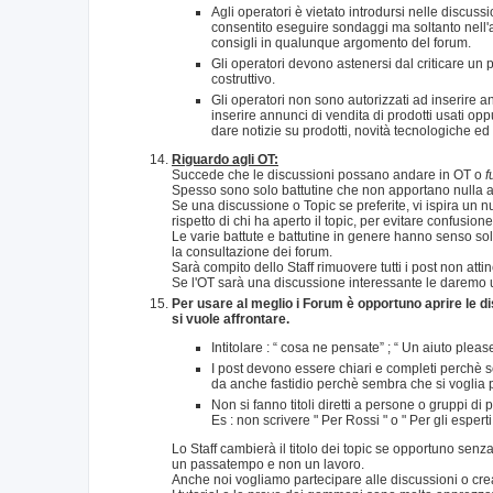
Agli operatori è vietato introdursi nelle discussi
consentito eseguire sondaggi ma soltanto nell'
consigli in qualunque argomento del forum.
Gli operatori devono astenersi dal criticare un 
costruttivo.
Gli operatori non sono autorizzati ad inserire 
inserire annunci di vendita di prodotti usati opp
dare notizie su prodotti, novità tecnologiche ed
Riguardo agli OT:
Succede che le discussioni possano andare in OT o
f
Spesso sono solo battutine che non apportano nulla al
Se una discussione o Topic se preferite, vi ispira un
rispetto di chi ha aperto il topic, per evitare confusion
Le varie battute e battutine in genere hanno senso so
la consultazione dei forum.
Sarà compito dello Staff rimuovere tutti i post non att
Se l'OT sarà una discussione interessante le daremo u
Per usare al meglio i Forum è opportuno aprire le dis
si vuole affrontare.
Intitolare : “ cosa ne pensate” ; “ Un aiuto plea
I post devono essere chiari e completi perchè s
da anche fastidio perchè sembra che si voglia p
Non si fanno titoli diretti a persone o gruppi di
Es : non scrivere " Per Rossi " o " Per gli espert
Lo Staff cambierà il titolo dei topic se opportuno se
un passatempo e non un lavoro.
Anche noi vogliamo partecipare alle discussioni o crea