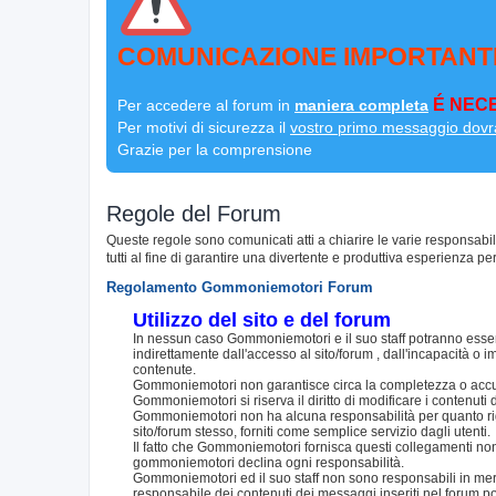
COMUNICAZIONE IMPORTANT
É NECE
Per accedere al forum in
maniera completa
Per motivi di sicurezza il
vostro primo messaggio dovr
Grazie per la comprensione
Regole del Forum
Queste regole sono comunicati atti a chiarire le varie responsabi
tutti al fine di garantire una divertente e produttiva esperienza per
Regolamento Gommoniemotori Forum
Utilizzo del sito e del forum
In nessun caso Gommoniemotori e il suo staff potranno essere
indirettamente dall'accesso al sito/forum , dall'incapacità o im
contenute.
Gommoniemotori non garantisce circa la completezza o accurat
Gommoniemotori si riserva il diritto di modificare i contenut
Gommoniemotori non ha alcuna responsabilità per quanto riguar
sito/forum stesso, forniti come semplice servizio dagli utenti.
Il fatto che Gommoniemotori fornisca questi collegamenti non i
gommoniemotori declina ogni responsabilità.
Gommoniemotori ed il suo staff non sono responsabili in merito
responsabile dei contenuti dei messaggi inseriti nel forum p