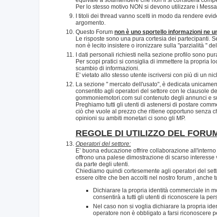
Per lo stesso motivo NON si devono utilizzare i Messaggi
I titoli dei thread vanno scelti in modo da rendere evide
argomento.
Questo Forum
non è uno sportello informazioni ne un 
Le risposte sono una pura cortesia dei partecipanti. Se 
non è lecito insistere o ironizzare sulla "parzialità " 
I dati personali richiesti nella sezione profilo sono pu
Per scopi pratici si consiglia di immettere la propria l
scambio di informazioni.
E' vietato allo stesso utente iscriversi con più di un n
La sezione " mercato dell'usato", è dedicata unicamente
consentito agli operatori del settore con le clausole de
gommoniemotori.com sul contenuto degli annunci e sull
Preghiamo tutti gli utenti di astenersi di postare commen
ciò che vuole al prezzo che ritiene opportuno senza che
opinioni su ambiti monetari ci sono gli MP.
REGOLE DI UTILIZZO DEL FORU
Operatori del settore:
E’ buona educazione offrire collaborazione all'interno 
offrono una palese dimostrazione di scarso interesse 
da parte degli utenti.
Chiediamo quindi cortesemente agli operatori del sett
essere oltre che ben accolti nel nostro forum , anche tu
Dichiarare la propria identità commerciale in mod
consentirà a tutti gli utenti di riconoscere la p
Nel caso non si voglia dichiarare la propria ide
operatore non è obbligato a farsi riconoscere 