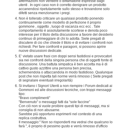
affermazioni non veritiere o diffamatorie espresse dagli
utenti . In ogni caso non è corretto denigrare un prodotto
accanendosi ripetutamente sullo stesso e trovandone solo
difetti senza menzionarne i pregi.
Non è tollerato criticare un qualsiasi prodotto ponendo
continuamente come modello di perfezione il proprio
gommone , oggetto , luogo di vacanza ecc ecc . Tale
comportamento è assolutamente scortese e denota poco
interesse per il titolo della discussione a favore del desiderio
continuo di primeggiare di chi lo adotta. Siete pregati di
discutere di cio che chiede il titolo e di evitare i confronti non
richiesti. Per fare confronti e paragoni, si possono aprire
nuove discussioni dedicate.
E’ vietato usare frasi con doppi sensi fastidiosi e provocatori
sia nei confronti della singola persona che di oggetti fonte di
discussione. Una battuta simpatica è ben accetta ma è di
cattivo gusto azzittire una persona ben precisa,
schernendola o attaccandola in modo fastidioso. Qualunque
post che non rispetta tali norme verrà rimosso ( Siete pregati
di segnalare eventuali irregolarità)
Si invitano i Signori Utenti a non riempire i Forum dedicati ai
Gommoni ed alle discussioni tecniche, con troppi messaggi
tipo:
"Bravo complimenti"
"Benvenuto" o messaggi fatti da “sole faccine”
Con ciò non si vuole proibire questi tipi di messaggi, ma si
consiglia di non abusarne.
Sarebbe più opportuno esprimerli nel contesto di una
replica costruttiva.
Il messaggio:" Non so risponderti ma vedrai che qualcuno lo
farà ", è proprio di pessimo gusto e verrà rimosso d'ufficio