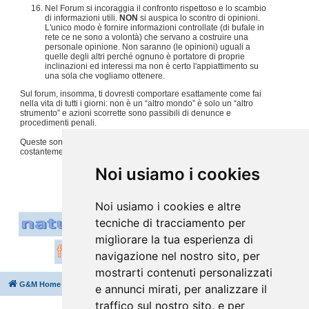
Nel Forum si incoraggia il confronto rispettoso e lo scambio
di informazioni utili.
NON
si auspica lo scontro di opinioni.
L'unico modo è fornire informazioni controllate (di bufale in
rete ce ne sono a volontà) che servano a costruire una
personale opinione. Non saranno (le opinioni) uguali a
quelle degli altri perché ognuno è portatore di proprie
inclinazioni ed interessi ma non è certo l'appiattimento su
una sola che vogliamo ottenere.
Sul forum, insomma, ti dovresti comportare esattamente come fai
nella vita di tutti i giorni: non è un “altro mondo” è solo un “altro
strumento” e azioni scorrette sono passibili di denunce e
procedimenti penali.
Queste sono solo alcune regole, per tutto il resto usiamo
costantemente
buon senso e tanto rispetto per gli altri
.
#
Noi usiamo i cookies
Noi usiamo i cookies e altre
tecniche di tracciamento per
migliorare la tua esperienza di
navigazione nel nostro sito, per
mostrarti contenuti personalizzati
G&M Home
Indice
Cancella cookie
Tutti gli orari sono
UTC+02:00
e annunci mirati, per analizzare il
traffico sul nostro sito, e per