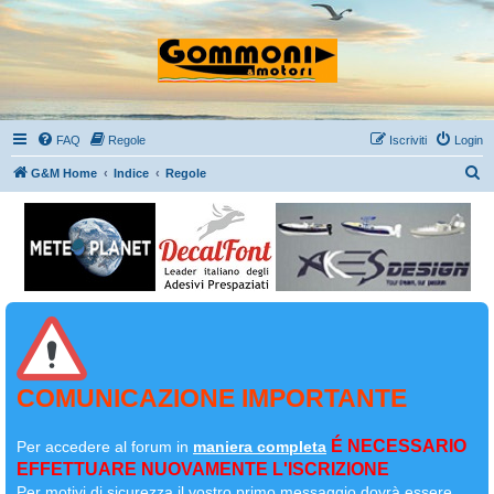
FAQ
Regole
Iscriviti
Login
C
G&M Home
Indice
Regole
e
r
c
a
COMUNICAZIONE IMPORTANTE
É NECESSARIO
Per accedere al forum in
maniera completa
EFFETTUARE NUOVAMENTE L'ISCRIZIONE
Per motivi di sicurezza il
vostro primo messaggio dovrà essere