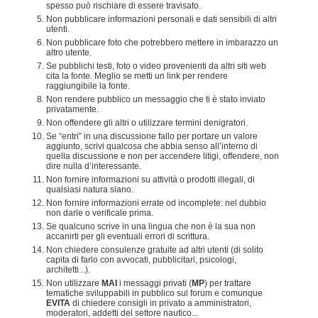
spesso può rischiare di essere travisato.
Non pubblicare informazioni personali e dati sensibili di altri
utenti.
Non pubblicare foto che potrebbero mettere in imbarazzo un
altro utente.
Se pubblichi testi, foto o video provenienti da altri siti web
cita la fonte. Meglio se metti un link per rendere
raggiungibile la fonte.
Non rendere pubblico un messaggio che ti è stato inviato
privatamente.
Non offendere gli altri o utilizzare termini denigratori.
Se “entri” in una discussione fallo per portare un valore
aggiunto, scrivi qualcosa che abbia senso all’interno di
quella discussione e non per accendere litigi, offendere, non
dire nulla d’interessante.
Non fornire informazioni su attività o prodotti illegali, di
qualsiasi natura siano.
Non fornire informazioni errate od incomplete: nel dubbio
non darle o verificale prima.
Se qualcuno scrive in una lingua che non è la sua non
accanirti per gli eventuali errori di scrittura.
Non chiedere consulenze gratuite ad altri utenti (di solito
capita di farlo con avvocati, pubblicitari, psicologi,
architetti...).
Non utilizzare
MAI
i messaggi privati (
MP
) per trattare
tematiche sviluppabili in pubblico sul forum e comunque
EVITA
di chiedere consigli in privato a amministratori,
moderatori, addetti del settore nautico...