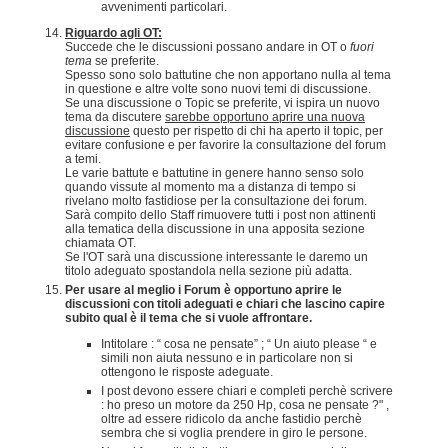
avvenimenti particolari.
Riguardo agli OT:
Succede che le discussioni possano andare in OT o
fuori
tema
se preferite.
Spesso sono solo battutine che non apportano nulla al tema
in questione e altre volte sono nuovi temi di discussione.
Se una discussione o Topic se preferite, vi ispira un nuovo
tema da discutere
sarebbe opportuno aprire una nuova
discussione
questo per rispetto di chi ha aperto il topic, per
evitare confusione e per favorire la consultazione del forum
a temi.
Le varie battute e battutine in genere hanno senso solo
quando vissute al momento ma a distanza di tempo si
rivelano molto fastidiose per la consultazione dei forum.
Sarà compito dello Staff rimuovere tutti i post non attinenti
alla tematica della discussione in una apposita sezione
chiamata OT.
Se l'OT sarà una discussione interessante le daremo un
titolo adeguato spostandola nella sezione più adatta.
Per usare al meglio i Forum è opportuno aprire le
discussioni con titoli adeguati e chiari che lascino capire
subito qual è il tema che si vuole affrontare.
Intitolare : “ cosa ne pensate” ; “ Un aiuto please “ e
simili non aiuta nessuno e in particolare non si
ottengono le risposte adeguate.
I post devono essere chiari e completi perchè scrivere
: ho preso un motore da 250 Hp, cosa ne pensate ?" ,
oltre ad essere ridicolo da anche fastidio perchè
sembra che si voglia prendere in giro le persone.