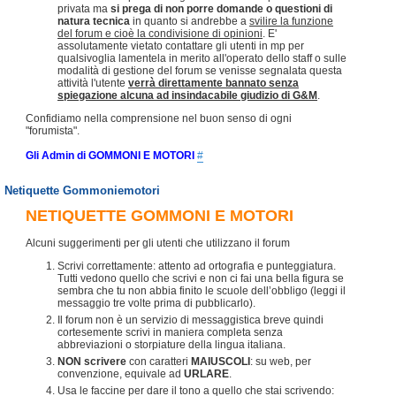
privata ma
si prega di non porre domande o questioni di
natura tecnica
in quanto si andrebbe a
svilire la funzione
del forum e cioè la condivisione di opinioni
. E'
assolutamente vietato contattare gli utenti in mp per
qualsivoglia lamentela in merito all'operato dello staff o sulle
modalità di gestione del forum se venisse segnalata questa
attività l'utente
verrà direttamente bannato senza
spiegazione alcuna ad insindacabile giudizio di G&M
.
Confidiamo nella comprensione nel buon senso di ogni
"forumista".
Gli Admin di GOMMONI E MOTORI
#
Netiquette Gommoniemotori
NETIQUETTE GOMMONI E MOTORI
Alcuni suggerimenti per gli utenti che utilizzano il forum
Scrivi correttamente: attento ad ortografia e punteggiatura.
Tutti vedono quello che scrivi e non ci fai una bella figura se
sembra che tu non abbia finito le scuole dell’obbligo (leggi il
messaggio tre volte prima di pubblicarlo).
Il forum non è un servizio di messaggistica breve quindi
cortesemente scrivi in maniera completa senza
abbreviazioni o storpiature della lingua italiana.
NON scrivere
con caratteri
MAIUSCOLI
: su web, per
convenzione, equivale ad
URLARE
.
Usa le faccine per dare il tono a quello che stai scrivendo: