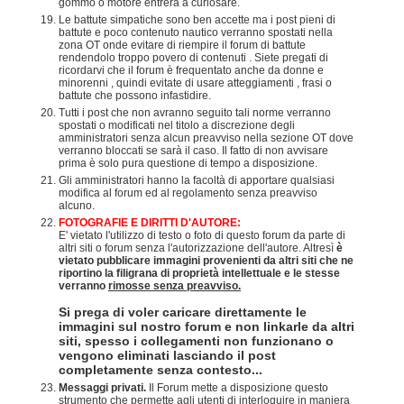
gommo o motore entrerà a curiosare.
Le battute simpatiche sono ben accette ma i post pieni di
battute e poco contenuto nautico verranno spostati nella
zona OT onde evitare di riempire il forum di battute
rendendolo troppo povero di contenuti . Siete pregati di
ricordarvi che il forum è frequentato anche da donne e
minorenni , quindi evitate di usare atteggiamenti , frasi o
battute che possono infastidire.
Tutti i post che non avranno seguito tali norme verranno
spostati o modificati nel titolo a discrezione degli
amministratori senza alcun preavviso nella sezione OT dove
verranno bloccati se sarà il caso. Il fatto di non avvisare
prima è solo pura questione di tempo a disposizione.
Gli amministratori hanno la facoltà di apportare qualsiasi
modifica al forum ed al regolamento senza preavviso
alcuno.
FOTOGRAFIE E DIRITTI D'AUTORE:
E' vietato l'utilizzo di testo o foto di questo forum da parte di
altri siti o forum senza l'autorizzazione dell'autore. Altresì
è
vietato pubblicare immagini provenienti da altri siti che ne
riportino la filigrana di proprietà intellettuale e le stesse
verranno
rimosse senza preavviso.
Si prega di voler caricare direttamente le
immagini sul nostro forum e non linkarle da altri
siti, spesso i collegamenti non funzionano o
vengono eliminati lasciando il post
completamente senza contesto...
Messaggi privati.
Il Forum mette a disposizione questo
strumento che permette agli utenti di interloquire in maniera