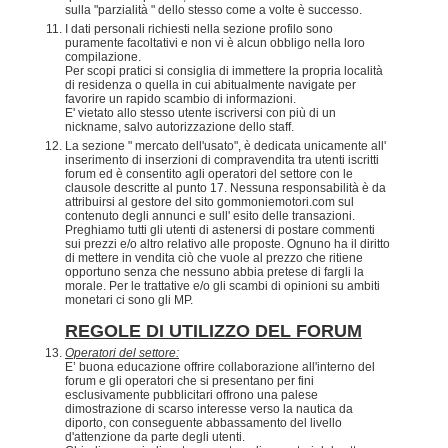
sulla "parzialità " dello stesso come a volte è successo.
I dati personali richiesti nella sezione profilo sono
puramente facoltativi e non vi è alcun obbligo nella loro
compilazione.
Per scopi pratici si consiglia di immettere la propria località
di residenza o quella in cui abitualmente navigate per
favorire un rapido scambio di informazioni.
E' vietato allo stesso utente iscriversi con più di un
nickname, salvo autorizzazione dello staff.
La sezione " mercato dell'usato", è dedicata unicamente all'
inserimento di inserzioni di compravendita tra utenti iscritti
forum ed è consentito agli operatori del settore con le
clausole descritte al punto 17. Nessuna responsabilità è da
attribuirsi al gestore del sito gommoniemotori.com sul
contenuto degli annunci e sull' esito delle transazioni.
Preghiamo tutti gli utenti di astenersi di postare commenti
sui prezzi e/o altro relativo alle proposte. Ognuno ha il diritto
di mettere in vendita ciò che vuole al prezzo che ritiene
opportuno senza che nessuno abbia pretese di fargli la
morale. Per le trattative e/o gli scambi di opinioni su ambiti
monetari ci sono gli MP.
REGOLE DI UTILIZZO DEL FORUM
Operatori del settore:
E’ buona educazione offrire collaborazione all'interno del
forum e gli operatori che si presentano per fini
esclusivamente pubblicitari offrono una palese
dimostrazione di scarso interesse verso la nautica da
diporto, con conseguente abbassamento del livello
d'attenzione da parte degli utenti.