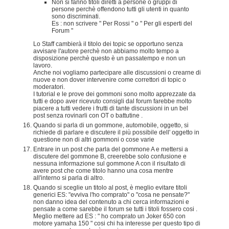
Non si fanno titoli diretti a persone o gruppi di
persone perchè offendono tutti gli utenti in quanto
sono discriminati.
Es : non scrivere " Per Rossi " o " Per gli esperti del
Forum "
Lo Staff cambierà il titolo dei topic se opportuno senza
avvisare l'autore perchè non abbiamo molto tempo a
disposizione perchè questo è un passatempo e non un
lavoro.
Anche noi vogliamo partecipare alle discussioni o crearne di
nuove e non dover intervenire come correttori di topic o
moderatori.
I tutorial e le prove dei gommoni sono molto apprezzate da
tutti e dopo aver ricevuto consigli dal forum farebbe molto
piacere a tutti vedere i frutti di tante discussioni in un bel
post senza rovinarli con OT o battutine .
Quando si parla di un gommone, automobile, oggetto, si
richiede di parlare e discutere il più possibile dell' oggetto in
questione non di altri gommoni o cose varie
Entrare in un post che parla del gommone A e mettersi a
discutere del gommone B, creerebbe solo confusione e
nessuna informazione sul gommone A con il risultato di
avere post che come titolo hanno una cosa mentre
all'interno si parla di altro.
Quando si sceglie un titolo al post, è meglio evitare titoli
generici ES: "evviva l'ho comprato" o "cosa ne pensate?"
non danno idea del contenuto a chi cerca informazioni e
pensate a come sarebbe il forum se tutti i titoli fossero cosi .
Meglio mettere ad ES : " ho comprato un Joker 650 con
motore yamaha 150 " cosi chi ha interesse per questo tipo di