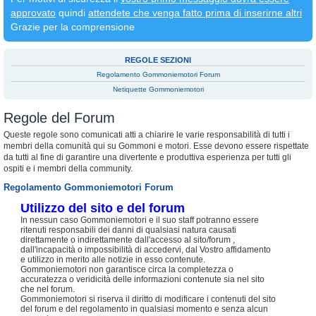
approvato
quindi
attendete che venga fatto prima di inserirne altri
Grazie per la comprensione
REGOLE SEZIONI
Regolamento Gommoniemotori Forum
Netiquette Gommoniemotori
Regole del Forum
Queste regole sono comunicati atti a chiarire le varie responsabilità di tutti i
membri della comunità qui su Gommoni e motori. Esse devono essere rispettate
da tutti al fine di garantire una divertente e produttiva esperienza per tutti gli
ospiti e i membri della community.
Regolamento Gommoniemotori Forum
Utilizzo del sito e del forum
In nessun caso Gommoniemotori e il suo staff potranno essere
ritenuti responsabili dei danni di qualsiasi natura causati
direttamente o indirettamente dall'accesso al sito/forum ,
dall'incapacità o impossibilità di accedervi, dal Vostro affidamento
e utilizzo in merito alle notizie in esso contenute.
Gommoniemotori non garantisce circa la completezza o
accuratezza o veridicità delle informazioni contenute sia nel sito
che nel forum.
Gommoniemotori si riserva il diritto di modificare i contenuti del sito
del forum e del regolamento in qualsiasi momento e senza alcun