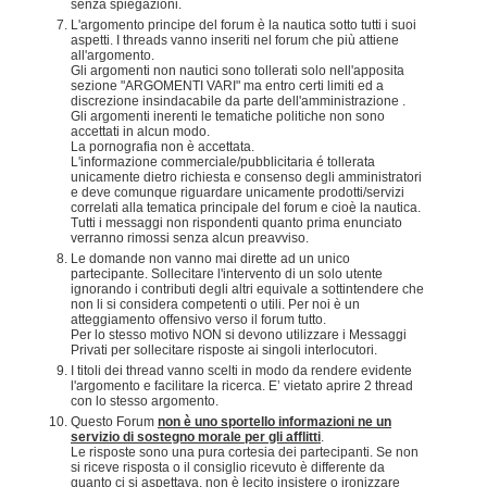
senza spiegazioni.
L'argomento principe del forum è la nautica sotto tutti i suoi
aspetti. I threads vanno inseriti nel forum che più attiene
all'argomento.
Gli argomenti non nautici sono tollerati solo nell'apposita
sezione "ARGOMENTI VARI" ma entro certi limiti ed a
discrezione insindacabile da parte dell'amministrazione .
Gli argomenti inerenti le tematiche politiche non sono
accettati in alcun modo.
La pornografia non è accettata.
L'informazione commerciale/pubblicitaria é tollerata
unicamente dietro richiesta e consenso degli amministratori
e deve comunque riguardare unicamente prodotti/servizi
correlati alla tematica principale del forum e cioè la nautica.
Tutti i messaggi non rispondenti quanto prima enunciato
verranno rimossi senza alcun preavviso.
Le domande non vanno mai dirette ad un unico
partecipante. Sollecitare l'intervento di un solo utente
ignorando i contributi degli altri equivale a sottintendere che
non li si considera competenti o utili. Per noi è un
atteggiamento offensivo verso il forum tutto.
Per lo stesso motivo NON si devono utilizzare i Messaggi
Privati per sollecitare risposte ai singoli interlocutori.
I titoli dei thread vanno scelti in modo da rendere evidente
l'argomento e facilitare la ricerca. E’ vietato aprire 2 thread
con lo stesso argomento.
Questo Forum
non è uno sportello informazioni ne un
servizio di sostegno morale per gli afflitti
.
Le risposte sono una pura cortesia dei partecipanti. Se non
si riceve risposta o il consiglio ricevuto è differente da
quanto ci si aspettava, non è lecito insistere o ironizzare