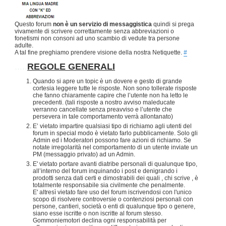
Questo forum
non è un servizio di messaggistica
quindi si prega
vivamente di scrivere correttamente senza abbreviazioni o
fonetismi non consoni ad uno scambio di vedute tra persone
adulte.
A tal fine preghiamo prendere visione della nostra Netiquette.
#
.....
REGOLE GENERALI
Quando si apre un topic è un dovere e gesto di grande
cortesia leggere tutte le risposte. Non sono tollerate risposte
che fanno chiaramente capire che l’utente non ha letto le
precedenti. (tali risposte a nostro avviso maleducate
verranno cancellate senza preavviso e l’utente che
persevera in tale comportamento verrà allontanato)
E’ vietato impartire qualsiasi tipo di richiamo agli utenti del
forum in special modo è vietato farlo pubblicamente. Solo gli
Admin ed i Moderatori possono fare azioni di richiamo. Se
notate irregolarità nel comportamento di un utente inviate un
PM (messaggio privato) ad un Admin.
E' vietato portare avanti diatribe personali di qualunque tipo,
all’interno del forum inquinando i post e denigrando i
prodotti senza dati certi e dimostrabili dei quali , chi scrive , è
totalmente responsabile sia civilmente che penalmente.
E' altresì vietato fare uso del forum iscrivendosi con l'unico
scopo di risolvere controversie o contenziosi personali con
persone, cantieri, società o enti di qualunque tipo o genere,
siano esse iscritte o non iscritte al forum stesso.
Gommoniemotori declina ogni responsabilità per