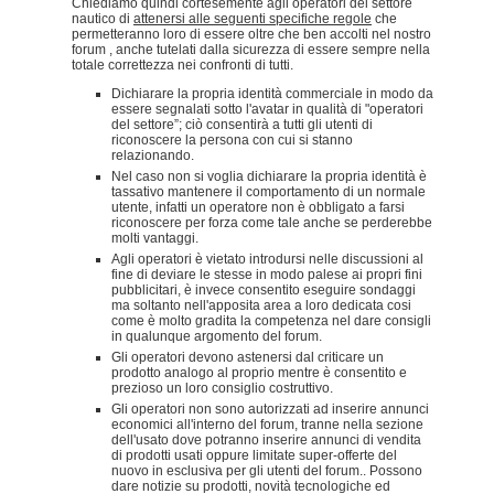
Chiediamo quindi cortesemente agli operatori del settore
nautico di
attenersi alle seguenti specifiche regole
che
permetteranno loro di essere oltre che ben accolti nel nostro
forum , anche tutelati dalla sicurezza di essere sempre nella
totale correttezza nei confronti di tutti.
Dichiarare la propria identità commerciale in modo da
essere segnalati sotto l'avatar in qualità di "operatori
del settore”; ciò consentirà a tutti gli utenti di
riconoscere la persona con cui si stanno
relazionando.
Nel caso non si voglia dichiarare la propria identità è
tassativo mantenere il comportamento di un normale
utente, infatti un operatore non è obbligato a farsi
riconoscere per forza come tale anche se perderebbe
molti vantaggi.
Agli operatori è vietato introdursi nelle discussioni al
fine di deviare le stesse in modo palese ai propri fini
pubblicitari, è invece consentito eseguire sondaggi
ma soltanto nell'apposita area a loro dedicata cosi
come è molto gradita la competenza nel dare consigli
in qualunque argomento del forum.
Gli operatori devono astenersi dal criticare un
prodotto analogo al proprio mentre è consentito e
prezioso un loro consiglio costruttivo.
Gli operatori non sono autorizzati ad inserire annunci
economici all'interno del forum, tranne nella sezione
dell'usato dove potranno inserire annunci di vendita
di prodotti usati oppure limitate super-offerte del
nuovo in esclusiva per gli utenti del forum.. Possono
dare notizie su prodotti, novità tecnologiche ed