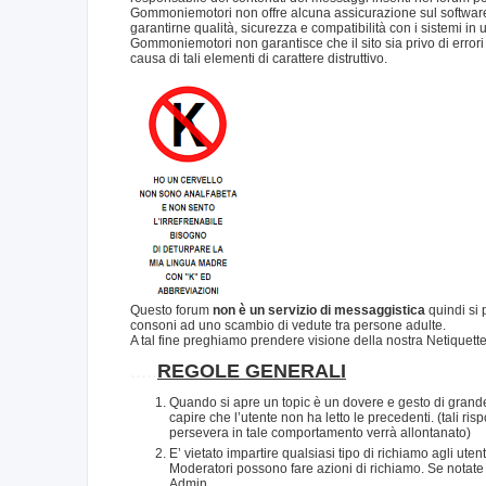
Gommoniemotori non offre alcuna assicurazione sul software 
garantirne qualità, sicurezza e compatibilità con i sistemi in 
Gommoniemotori non garantisce che il sito sia privo di errori o
causa di tali elementi di carattere distruttivo.
Questo forum
non è un servizio di messaggistica
quindi si 
consoni ad uno scambio di vedute tra persone adulte.
A tal fine preghiamo prendere visione della nostra Netiquett
.....
REGOLE GENERALI
Quando si apre un topic è un dovere e gesto di grande
capire che l’utente non ha letto le precedenti. (tali 
persevera in tale comportamento verrà allontanato)
E’ vietato impartire qualsiasi tipo di richiamo agli ute
Moderatori possono fare azioni di richiamo. Se notate
Admin.