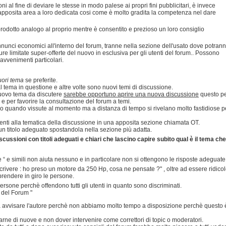
oni al fine di deviare le stesse in modo palese ai propri fini pubblicitari, è invece
apposita area a loro dedicata cosi come è molto gradita la competenza nel dare
prodotto analogo al proprio mentre è consentito e prezioso un loro consiglio
annunci economici all'interno del forum, tranne nella sezione dell'usato dove potran
ure limitate super-offerte del nuovo in esclusiva per gli utenti del forum.. Possono
 avvenimenti particolari.
uori tema
se preferite.
 tema in questione e altre volte sono nuovi temi di discussione.
 nuovo tema da discutere
sarebbe opportuno aprire una nuova discussione
questo p
e e per favorire la consultazione del forum a temi.
lo quando vissute al momento ma a distanza di tempo si rivelano molto fastidiose p
inenti alla tematica della discussione in una apposita sezione chiamata OT.
n titolo adeguato spostandola nella sezione più adatta.
cussioni con titoli adeguati e chiari che lascino capire subito qual è il tema che
se “ e simili non aiuta nessuno e in particolare non si ottengono le risposte adeguate
crivere : ho preso un motore da 250 Hp, cosa ne pensate ?" , oltre ad essere ridico
rendere in giro le persone.
 persone perchè offendono tutti gli utenti in quanto sono discriminati.
i del Forum "
nza avvisare l'autore perchè non abbiamo molto tempo a disposizione perchè questo 
rne di nuove e non dover intervenire come correttori di topic o moderatori.