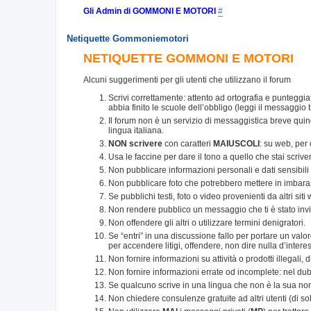
Gli Admin di GOMMONI E MOTORI
#
Netiquette Gommoniemotori
NETIQUETTE GOMMONI E MOTORI
Alcuni suggerimenti per gli utenti che utilizzano il forum
Scrivi correttamente: attento ad ortografia e punteggia
abbia finito le scuole dell’obbligo (leggi il messaggio t
Il forum non è un servizio di messaggistica breve qui
lingua italiana.
NON scrivere
con caratteri
MAIUSCOLI
: su web, per
Usa le faccine per dare il tono a quello che stai scriv
Non pubblicare informazioni personali e dati sensibili di
Non pubblicare foto che potrebbero mettere in imbaraz
Se pubblichi testi, foto o video provenienti da altri sit
Non rendere pubblico un messaggio che ti è stato inv
Non offendere gli altri o utilizzare termini denigratori.
Se “entri” in una discussione fallo per portare un val
per accendere litigi, offendere, non dire nulla d’intere
Non fornire informazioni su attività o prodotti illegali, 
Non fornire informazioni errate od incomplete: nel dub
Se qualcuno scrive in una lingua che non è la sua non ac
Non chiedere consulenze gratuite ad altri utenti (di solito