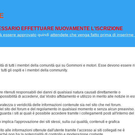
E
SSARIO EFFETTUARE NUOVAMENTE L'ISCRIZIONE
à essere approvato
quindi
attendete che venga fatto prima di inserirne a
lità di tutti i membri della comunità qui su Gommoni e motori. Esse devono essere ri
 tutti gli ospiti e i membri della community.
 ritenuti responsabili dei danni di qualsiasi natura causati direttamente o
possibilità di accedervi, dal Vostro affidamento e utilizzo in merito alle notizie in es
ezza o veridicità delle informazioni contenute sia nel sito che nel forum.
i del sito del forum e del regolamento in qualsiasi momento e senza alcun preavviso.
da i siti ai quali è possibile accedere tramite i collegamenti posti all'interno del
mplica l'approvazione dei siti stessi, sulla cui qualità, contenuti e grafica
 alle informazioni ottenute dall'utente tramite l’accesso ai siti collegati ne è
oiché non ha la potenzialità di controllo e moderazione costante.