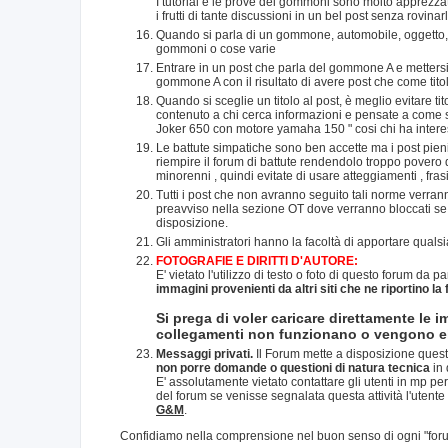
I tutorial e le prove dei gommoni sono molto apprezzate
i frutti di tante discussioni in un bel post senza rovinar
Quando si parla di un gommone, automobile, oggetto, si 
gommoni o cose varie
Entrare in un post che parla del gommone A e metter
gommone A con il risultato di avere post che come titol
Quando si sceglie un titolo al post, è meglio evitare t
contenuto a chi cerca informazioni e pensate a come sar
Joker 650 con motore yamaha 150 " cosi chi ha intere
Le battute simpatiche sono ben accette ma i post pien
riempire il forum di battute rendendolo troppo povero d
minorenni , quindi evitate di usare atteggiamenti , fras
Tutti i post che non avranno seguito tali norme verrann
preavviso nella sezione OT dove verranno bloccati se s
disposizione.
Gli amministratori hanno la facoltà di apportare qual
FOTOGRAFIE E DIRITTI D'AUTORE:
E' vietato l'utilizzo di testo o foto di questo forum da pa
immagini provenienti da altri siti che ne riportino la
Si prega di voler caricare direttamente le i
collegamenti non funzionano o vengono eli
Messaggi privati.
Il Forum mette a disposizione quest
non porre domande o questioni di natura tecnica
in 
E' assolutamente vietato contattare gli utenti in mp per
del forum se venisse segnalata questa attività l'utente
G&M
.
Confidiamo nella comprensione nel buon senso di ogni "foru