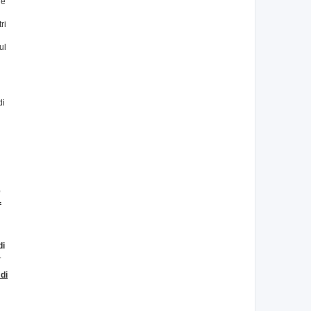
re
ri
ul
n
di
e
.
di
.
di