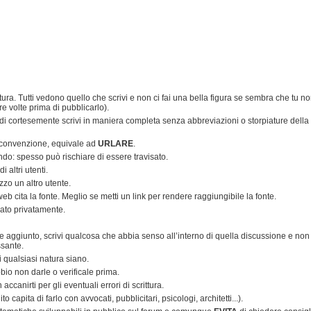
tura. Tutti vedono quello che scrivi e non ci fai una bella figura se sembra che tu n
re volte prima di pubblicarlo).
ndi cortesemente scrivi in maniera completa senza abbreviazioni o storpiature della
 convenzione, equivale ad
URLARE
.
endo: spesso può rischiare di essere travisato.
 altri utenti.
zo un altro utente.
i web cita la fonte. Meglio se metti un link per rendere raggiungibile la fonte.
iato privatamente.
ore aggiunto, scrivi qualcosa che abbia senso all’interno di quella discussione e non
ssante.
di qualsiasi natura siano.
bio non darle o verificale prima.
canirti per gli eventuali errori di scrittura.
 capita di farlo con avvocati, pubblicitari, psicologi, architetti...).