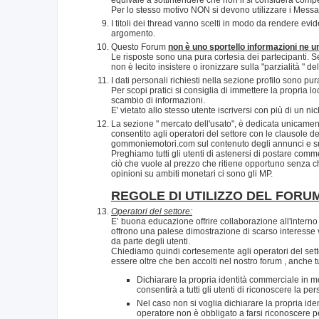
Per lo stesso motivo NON si devono utilizzare i Messaggi
I titoli dei thread vanno scelti in modo da rendere evide
argomento.
Questo Forum
non è uno sportello informazioni ne un 
Le risposte sono una pura cortesia dei partecipanti. Se 
non è lecito insistere o ironizzare sulla "parzialità " 
I dati personali richiesti nella sezione profilo sono pu
Per scopi pratici si consiglia di immettere la propria l
scambio di informazioni.
E' vietato allo stesso utente iscriversi con più di un n
La sezione " mercato dell'usato", è dedicata unicamente
consentito agli operatori del settore con le clausole de
gommoniemotori.com sul contenuto degli annunci e sull
Preghiamo tutti gli utenti di astenersi di postare commen
ciò che vuole al prezzo che ritiene opportuno senza che
opinioni su ambiti monetari ci sono gli MP.
REGOLE DI UTILIZZO DEL FORU
Operatori del settore:
E’ buona educazione offrire collaborazione all'interno 
offrono una palese dimostrazione di scarso interesse 
da parte degli utenti.
Chiediamo quindi cortesemente agli operatori del sett
essere oltre che ben accolti nel nostro forum , anche tu
Dichiarare la propria identità commerciale in mod
consentirà a tutti gli utenti di riconoscere la p
Nel caso non si voglia dichiarare la propria ide
operatore non è obbligato a farsi riconoscere 