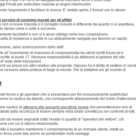
 Privati per sollecitare risposte ai singoli interlocutori.
nte l'argomento e facilitare la ricerca. E’ vietato aprire 2 thread con lo stesso
servizio di sostegno morale per gli afflitti
.
non si riceve risposta o il consiglio ricevuto è differente da quanto ci si aspettava,
dello stesso come a volte è successo.
ramente facoltativi e non vi è alcun obbligo nella loro compilazione.
ocalità di residenza o quella in cui abitualmente navigate per favorire un rapido
ickname, salvo autorizzazione dello staff.
 all' inserimento di inserzioni di compravendita tra utenti iscritti forum ed è
scritte al punto 17. Nessuna responsabilità è da attribuirsi al gestore del sito
' esito delle transazioni.
ti sui prezzi e/o altro relativo alle proposte. Ognuno ha il diritto di mettere in vend
 nessuno abbia pretese di fargli la morale. Per le trattative e/o gli scambi di
M
del forum e gli operatori che si presentano per fini esclusivamente pubblicitari
verso la nautica da diporto, con conseguente abbassamento del livello d'attenzion
ore nautico di
attenersi alle seguenti specifiche regole
che permetteranno loro di
telati dalla sicurezza di essere sempre nella totale correttezza nei confronti di tutti.
o da essere segnalati sotto l'avatar in qualità di "operatori del settore”; ciò
ersona con cui si stanno relazionando.
ntità è tassativo mantenere il comportamento di un normale utente, infatti un
per forza come tale anche se perderebbe molti vantaggi.