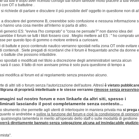
 da tutti e dopo aver ricevuto consigli dal forum farebbe molto piacere a tutti vede
li con OT o battutine .
richiede di parlare e discutere il più possibile dell' oggetto in questione non di alt
si a discutere del gommone B, creerebbe solo confusione e nessuna informazione s
o hanno una cosa mentre all'interno si parla di altro.
itoli generici ES: "evviva l'ho comprato" o "cosa ne pensate?" non danno idea del
ebbe il forum se tutti i titoli fossero cosi . Meglio mettere ad ES : " ho comprato u
sse per questo tipo di gommo o motore entrerà a curiosare.
i di battute e poco contenuto nautico verranno spostati nella zona OT onde evitare 
i contenuti . Siete pregati di ricordarvi che il forum è frequentato anche da donne e
i o battute che possono infastidire.
o spostati o modificati nel titolo a discrezione degli amministratori senza alcun
arà il caso. Il fatto di non avvisare prima è solo pura questione di tempo a
siasi modifica al forum ed al regolamento senza preavviso alcuno.
rte di altri siti o forum senza l'autorizzazione dell'autore. Altresì
è vietato pubblicar
 filigrana di proprietà intellettuale e le stesse verranno
rimosse senza preavviso
mmagini sul nostro forum e non linkarle da altri siti, spesso i
minati lasciando il post completamente senza contesto...
o strumento che permette agli utenti di interloquire in maniera privata ma
si prega 
quanto si andrebbe a
svilire la funzione del forum e cioè la condivisione di opinioni
 qualsivoglia lamentela in merito all'operato dello staff o sulle modalità di gestione
verrà direttamente bannato senza spiegazione alcuna ad insindacabile giudizio 
mista".