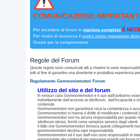
COMUNICAZIONE IMPORTANT
É NECE
Per accedere al forum in
maniera completa
Per motivi di sicurezza il
vostro primo messaggio dovr
Grazie per la comprensione
Regole del Forum
Queste regole sono comunicati atti a chiarire le varie responsabi
tutti al fine di garantire una divertente e produttiva esperienza per
Regolamento Gommoniemotori Forum
Utilizzo del sito e del forum
In nessun caso Gommoniemotori e il suo staff potranno essere
indirettamente dall'accesso al sito/forum , dall'incapacità o im
contenute.
Gommoniemotori non garantisce circa la completezza o accurat
Gommoniemotori si riserva il diritto di modificare i contenut
Gommoniemotori non ha alcuna responsabilità per quanto riguar
sito/forum stesso, forniti come semplice servizio dagli utenti.
Il fatto che Gommoniemotori fornisca questi collegamenti non i
gommoniemotori declina ogni responsabilità.
Gommoniemotori ed il suo staff non sono responsabili in merito
responsabile dei contenuti dei messaggi inseriti nel forum p