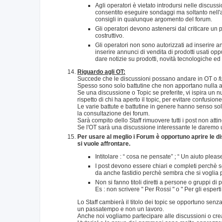
Agli operatori è vietato introdursi nelle discussi
consentito eseguire sondaggi ma soltanto nell'
consigli in qualunque argomento del forum.
Gli operatori devono astenersi dal criticare un 
costruttivo.
Gli operatori non sono autorizzati ad inserire 
inserire annunci di vendita di prodotti usati opp
dare notizie su prodotti, novità tecnologiche ed
Riguardo agli OT:
Succede che le discussioni possano andare in OT o
f
Spesso sono solo battutine che non apportano nulla al
Se una discussione o Topic se preferite, vi ispira un
rispetto di chi ha aperto il topic, per evitare confusion
Le varie battute e battutine in genere hanno senso so
la consultazione dei forum.
Sarà compito dello Staff rimuovere tutti i post non att
Se l'OT sarà una discussione interessante le daremo u
Per usare al meglio i Forum è opportuno aprire le dis
si vuole affrontare.
Intitolare : “ cosa ne pensate” ; “ Un aiuto plea
I post devono essere chiari e completi perchè s
da anche fastidio perchè sembra che si voglia p
Non si fanno titoli diretti a persone o gruppi di
Es : non scrivere " Per Rossi " o " Per gli espert
Lo Staff cambierà il titolo dei topic se opportuno se
un passatempo e non un lavoro.
Anche noi vogliamo partecipare alle discussioni o crea