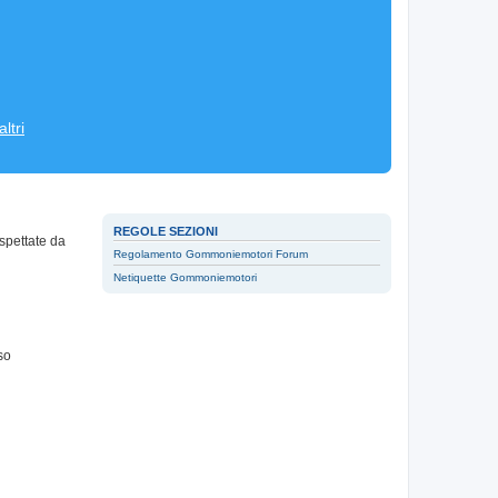
ltri
REGOLE SEZIONI
spettate da
Regolamento Gommoniemotori Forum
Netiquette Gommoniemotori
so