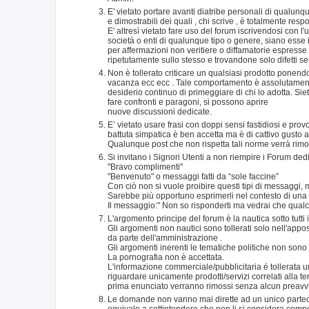
E' vietato portare avanti diatribe personali di qualunqu
e dimostrabili dei quali , chi scrive , è totalmente re
E' altresì vietato fare uso del forum iscrivendosi con l
società o enti di qualunque tipo o genere, siano esse 
per affermazioni non veritiere o diffamatorie espresse
ripetutamente sullo stesso e trovandone solo difetti s
Non è tollerato criticare un qualsiasi prodotto ponen
vacanza ecc ecc . Tale comportamento è assolutamente 
desiderio continuo di primeggiare di chi lo adotta. Siete 
fare confronti e paragoni, si possono aprire
nuove discussioni dedicate.
E’ vietato usare frasi con doppi sensi fastidiosi e prov
battuta simpatica è ben accetta ma è di cattivo gusto 
Qualunque post che non rispetta tali norme verrà rimos
Si invitano i Signori Utenti a non riempire i Forum de
"Bravo complimenti"
"Benvenuto" o messaggi fatti da “sole faccine”
Con ciò non si vuole proibire questi tipi di messaggi,
Sarebbe più opportuno esprimerli nel contesto di una r
Il messaggio:" Non so risponderti ma vedrai che qualcu
L'argomento principe del forum è la nautica sotto tutti 
Gli argomenti non nautici sono tollerati solo nell'app
da parte dell'amministrazione .
Gli argomenti inerenti le tematiche politiche non sono
La pornografia non è accettata.
L'informazione commerciale/pubblicitaria é tollerata
riguardare unicamente prodotti/servizi correlati alla t
prima enunciato verranno rimossi senza alcun preavv
Le domande non vanno mai dirette ad un unico partecipan
equivale a sottintendere che non li si considera compete