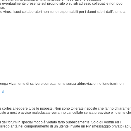
eventualmente presente sul proprio sito o su siti ad esso collegati e non può
uso.
 virus. I suoi collaboratori non sono responsabili per i danni subiti dall'utente a
prega vivamente di scrivere correttamente senza abbreviazioni o fonetismi non
e.
#
 cortesia leggere tutte le risposte. Non sono tollerate risposte che fanno chiarame
risposte a nostro avviso maleducate verranno cancellate senza preavviso e l’utente ch
nti del forum in special modo è vietato farlo pubblicamente. Solo gli Admin ed i
 irregolarità nel comportamento di un utente inviate un PM (messaggio privato) ad 