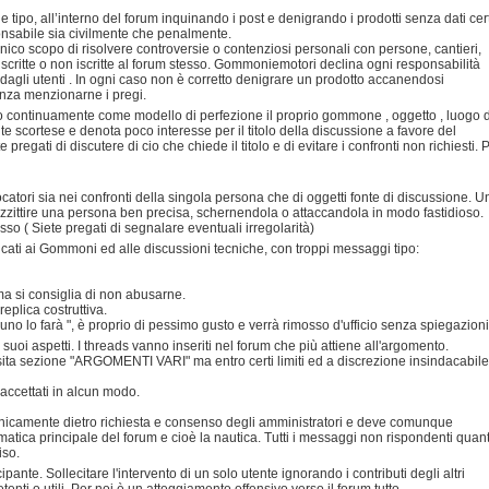
e tipo, all’interno del forum inquinando i post e denigrando i prodotti senza dati cert
sponsabile sia civilmente che penalmente.
'unico scopo di risolvere controversie o contenziosi personali con persone, cantieri,
iscritte o non iscritte al forum stesso. Gommoniemotori declina ogni responsabilità
 dagli utenti . In ogni caso non è corretto denigrare un prodotto accanendosi
enza menzionarne i pregi.
do continuamente come modello di perfezione il proprio gommone , oggetto , luogo d
scortese e denota poco interesse per il titolo della discussione a favore del
pregati di discutere di cio che chiede il titolo e di evitare i confronti non richiesti. 
ocatori sia nei confronti della singola persona che di oggetti fonte di discussione. U
azzittire una persona ben precisa, schernendola o attaccandola in modo fastidioso.
so ( Siete pregati di segnalare eventuali irregolarità)
dicati ai Gommoni ed alle discussioni tecniche, con troppi messaggi tipo:
 ma si consiglia di non abusarne.
eplica costruttiva.
no lo farà ", è proprio di pessimo gusto e verrà rimosso d'ufficio senza spiegazioni
i suoi aspetti. I threads vanno inseriti nel forum che più attiene all'argomento.
osita sezione "ARGOMENTI VARI" ma entro certi limiti ed a discrezione insindacabile
 accettati in alcun modo.
 unicamente dietro richiesta e consenso degli amministratori e deve comunque
ematica principale del forum e cioè la nautica. Tutti i messaggi non rispondenti quan
iso.
te. Sollecitare l'intervento di un solo utente ignorando i contributi degli altri
nti o utili. Per noi è un atteggiamento offensivo verso il forum tutto.