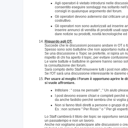
Agli operatori è vietato introdursi nelle discussi
consentito eseguire sondaggi ma soltanto nell'
consigli in qualunque argomento del forum.
Gli operatori devono astenersi dal criticare un 
costruttivo.
Gli operatori non sono autorizzati ad inserire 
inserire annunci di vendita di prodotti usati opp
dare notizie su prodotti, novità tecnologiche ed
Riguardo agli OT:
Succede che le discussioni possano andare in OT o
f
Spesso sono solo battutine che non apportano nulla al
Se una discussione o Topic se preferite, vi ispira un
rispetto di chi ha aperto il topic, per evitare confusion
Le varie battute e battutine in genere hanno senso so
la consultazione dei forum.
Sarà compito dello Staff rimuovere tutti i post non att
Se l'OT sarà una discussione interessante le daremo u
Per usare al meglio i Forum è opportuno aprire le dis
si vuole affrontare.
Intitolare : “ cosa ne pensate” ; “ Un aiuto plea
I post devono essere chiari e completi perchè s
da anche fastidio perchè sembra che si voglia p
Non si fanno titoli diretti a persone o gruppi di
Es : non scrivere " Per Rossi " o " Per gli espert
Lo Staff cambierà il titolo dei topic se opportuno se
un passatempo e non un lavoro.
Anche noi vogliamo partecipare alle discussioni o crea