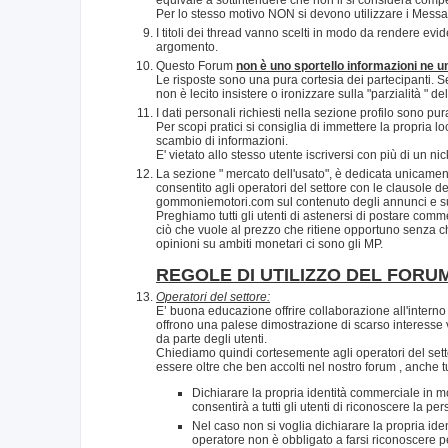
Per lo stesso motivo NON si devono utilizzare i Messaggi
I titoli dei thread vanno scelti in modo da rendere evide
argomento.
Questo Forum
non è uno sportello informazioni ne un 
Le risposte sono una pura cortesia dei partecipanti. Se 
non è lecito insistere o ironizzare sulla "parzialità " 
I dati personali richiesti nella sezione profilo sono pu
Per scopi pratici si consiglia di immettere la propria l
scambio di informazioni.
E' vietato allo stesso utente iscriversi con più di un n
La sezione " mercato dell'usato", è dedicata unicamente
consentito agli operatori del settore con le clausole de
gommoniemotori.com sul contenuto degli annunci e sull
Preghiamo tutti gli utenti di astenersi di postare commen
ciò che vuole al prezzo che ritiene opportuno senza che
opinioni su ambiti monetari ci sono gli MP.
REGOLE DI UTILIZZO DEL FORU
Operatori del settore:
E’ buona educazione offrire collaborazione all'interno 
offrono una palese dimostrazione di scarso interesse 
da parte degli utenti.
Chiediamo quindi cortesemente agli operatori del sett
essere oltre che ben accolti nel nostro forum , anche tu
Dichiarare la propria identità commerciale in mod
consentirà a tutti gli utenti di riconoscere la p
Nel caso non si voglia dichiarare la propria ide
operatore non è obbligato a farsi riconoscere 