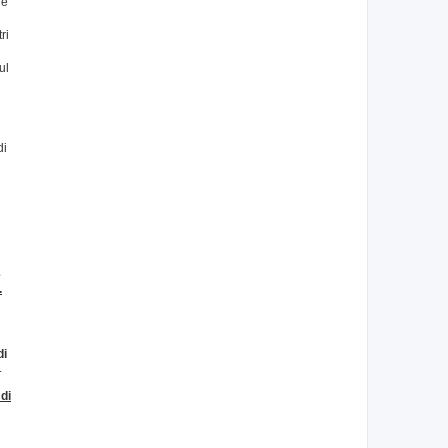
re
ri
ul
n
di
e
.
di
.
di