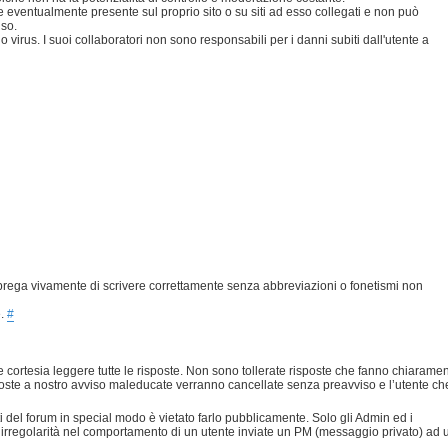
eventualmente presente sul proprio sito o su siti ad esso collegati e non può
uso.
 virus. I suoi collaboratori non sono responsabili per i danni subiti dall'utente a
prega vivamente di scrivere correttamente senza abbreviazioni o fonetismi non
e.
#
 cortesia leggere tutte le risposte. Non sono tollerate risposte che fanno chiarame
risposte a nostro avviso maleducate verranno cancellate senza preavviso e l’utente ch
nti del forum in special modo è vietato farlo pubblicamente. Solo gli Admin ed i
 irregolarità nel comportamento di un utente inviate un PM (messaggio privato) ad 