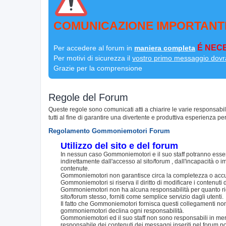
COMUNICAZIONE IMPORTANT
É NECE
Per accedere al forum in
maniera completa
Per motivi di sicurezza il
vostro primo messaggio dovr
Grazie per la comprensione
Regole del Forum
Queste regole sono comunicati atti a chiarire le varie responsabi
tutti al fine di garantire una divertente e produttiva esperienza per
Regolamento Gommoniemotori Forum
Utilizzo del sito e del forum
In nessun caso Gommoniemotori e il suo staff potranno essere
indirettamente dall'accesso al sito/forum , dall'incapacità o im
contenute.
Gommoniemotori non garantisce circa la completezza o accurat
Gommoniemotori si riserva il diritto di modificare i contenut
Gommoniemotori non ha alcuna responsabilità per quanto riguar
sito/forum stesso, forniti come semplice servizio dagli utenti.
Il fatto che Gommoniemotori fornisca questi collegamenti non i
gommoniemotori declina ogni responsabilità.
Gommoniemotori ed il suo staff non sono responsabili in merito
responsabile dei contenuti dei messaggi inseriti nel forum p