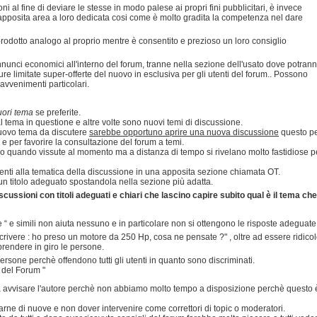
oni al fine di deviare le stesse in modo palese ai propri fini pubblicitari, è invece
apposita area a loro dedicata cosi come è molto gradita la competenza nel dare
prodotto analogo al proprio mentre è consentito e prezioso un loro consiglio
annunci economici all'interno del forum, tranne nella sezione dell'usato dove potran
ure limitate super-offerte del nuovo in esclusiva per gli utenti del forum.. Possono
 avvenimenti particolari.
uori tema
se preferite.
 tema in questione e altre volte sono nuovi temi di discussione.
 nuovo tema da discutere
sarebbe opportuno aprire una nuova discussione
questo p
e e per favorire la consultazione del forum a temi.
lo quando vissute al momento ma a distanza di tempo si rivelano molto fastidiose p
inenti alla tematica della discussione in una apposita sezione chiamata OT.
n titolo adeguato spostandola nella sezione più adatta.
cussioni con titoli adeguati e chiari che lascino capire subito qual è il tema che
se “ e simili non aiuta nessuno e in particolare non si ottengono le risposte adeguate
crivere : ho preso un motore da 250 Hp, cosa ne pensate ?" , oltre ad essere ridico
rendere in giro le persone.
 persone perchè offendono tutti gli utenti in quanto sono discriminati.
i del Forum "
nza avvisare l'autore perchè non abbiamo molto tempo a disposizione perchè questo 
rne di nuove e non dover intervenire come correttori di topic o moderatori.