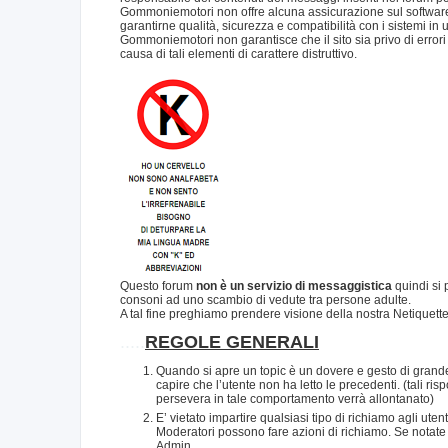
Gommoniemotori non offre alcuna assicurazione sul software 
garantirne qualità, sicurezza e compatibilità con i sistemi in 
Gommoniemotori non garantisce che il sito sia privo di errori o
causa di tali elementi di carattere distruttivo.
Questo forum
non è un servizio di messaggistica
quindi si 
consoni ad uno scambio di vedute tra persone adulte.
A tal fine preghiamo prendere visione della nostra Netiquett
.....
REGOLE GENERALI
Quando si apre un topic è un dovere e gesto di grande
capire che l’utente non ha letto le precedenti. (tali 
persevera in tale comportamento verrà allontanato)
E’ vietato impartire qualsiasi tipo di richiamo agli ute
Moderatori possono fare azioni di richiamo. Se notate
Admin.