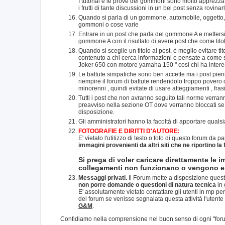
I tutorial e le prove dei gommoni sono molto apprezzate
i frutti di tante discussioni in un bel post senza rovinar
Quando si parla di un gommone, automobile, oggetto, si 
gommoni o cose varie
Entrare in un post che parla del gommone A e metter
gommone A con il risultato di avere post che come titol
Quando si sceglie un titolo al post, è meglio evitare t
contenuto a chi cerca informazioni e pensate a come sar
Joker 650 con motore yamaha 150 " cosi chi ha intere
Le battute simpatiche sono ben accette ma i post pien
riempire il forum di battute rendendolo troppo povero d
minorenni , quindi evitate di usare atteggiamenti , fras
Tutti i post che non avranno seguito tali norme verrann
preavviso nella sezione OT dove verranno bloccati se s
disposizione.
Gli amministratori hanno la facoltà di apportare qual
FOTOGRAFIE E DIRITTI D'AUTORE:
E' vietato l'utilizzo di testo o foto di questo forum da pa
immagini provenienti da altri siti che ne riportino la
Si prega di voler caricare direttamente le i
collegamenti non funzionano o vengono eli
Messaggi privati.
Il Forum mette a disposizione quest
non porre domande o questioni di natura tecnica
in 
E' assolutamente vietato contattare gli utenti in mp per
del forum se venisse segnalata questa attività l'utente
G&M
.
Confidiamo nella comprensione nel buon senso di ogni "foru