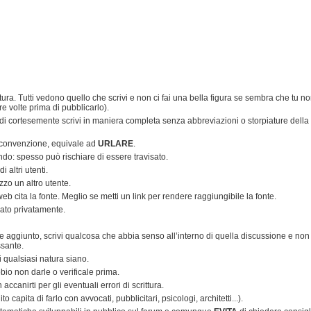
tura. Tutti vedono quello che scrivi e non ci fai una bella figura se sembra che tu n
re volte prima di pubblicarlo).
ndi cortesemente scrivi in maniera completa senza abbreviazioni o storpiature della
 convenzione, equivale ad
URLARE
.
endo: spesso può rischiare di essere travisato.
 altri utenti.
zo un altro utente.
i web cita la fonte. Meglio se metti un link per rendere raggiungibile la fonte.
iato privatamente.
ore aggiunto, scrivi qualcosa che abbia senso all’interno di quella discussione e non
ssante.
di qualsiasi natura siano.
bio non darle o verificale prima.
canirti per gli eventuali errori di scrittura.
 capita di farlo con avvocati, pubblicitari, psicologi, architetti...).