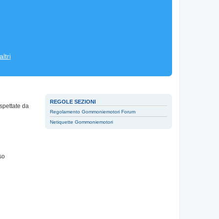
ltri
REGOLE SEZIONI
spettate da
Regolamento Gommoniemotori Forum
Netiquette Gommoniemotori
so