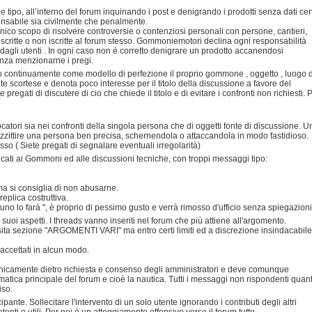
e tipo, all’interno del forum inquinando i post e denigrando i prodotti senza dati cert
sponsabile sia civilmente che penalmente.
'unico scopo di risolvere controversie o contenziosi personali con persone, cantieri,
iscritte o non iscritte al forum stesso. Gommoniemotori declina ogni responsabilità
 dagli utenti . In ogni caso non è corretto denigrare un prodotto accanendosi
enza menzionarne i pregi.
do continuamente come modello di perfezione il proprio gommone , oggetto , luogo d
scortese e denota poco interesse per il titolo della discussione a favore del
pregati di discutere di cio che chiede il titolo e di evitare i confronti non richiesti. 
ocatori sia nei confronti della singola persona che di oggetti fonte di discussione. U
azzittire una persona ben precisa, schernendola o attaccandola in modo fastidioso.
so ( Siete pregati di segnalare eventuali irregolarità)
dicati ai Gommoni ed alle discussioni tecniche, con troppi messaggi tipo:
 ma si consiglia di non abusarne.
eplica costruttiva.
no lo farà ", è proprio di pessimo gusto e verrà rimosso d'ufficio senza spiegazioni
i suoi aspetti. I threads vanno inseriti nel forum che più attiene all'argomento.
osita sezione "ARGOMENTI VARI" ma entro certi limiti ed a discrezione insindacabile
 accettati in alcun modo.
 unicamente dietro richiesta e consenso degli amministratori e deve comunque
ematica principale del forum e cioè la nautica. Tutti i messaggi non rispondenti quan
iso.
te. Sollecitare l'intervento di un solo utente ignorando i contributi degli altri
nti o utili. Per noi è un atteggiamento offensivo verso il forum tutto.