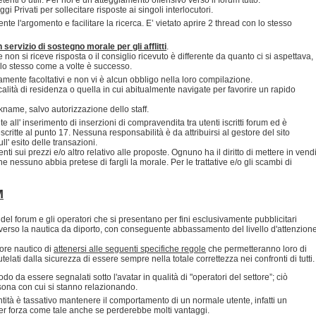
 Privati per sollecitare risposte ai singoli interlocutori.
nte l'argomento e facilitare la ricerca. E’ vietato aprire 2 thread con lo stesso
servizio di sostegno morale per gli afflitti
.
non si riceve risposta o il consiglio ricevuto è differente da quanto ci si aspettava,
dello stesso come a volte è successo.
ramente facoltativi e non vi è alcun obbligo nella loro compilazione.
ocalità di residenza o quella in cui abitualmente navigate per favorire un rapido
ickname, salvo autorizzazione dello staff.
 all' inserimento di inserzioni di compravendita tra utenti iscritti forum ed è
scritte al punto 17. Nessuna responsabilità è da attribuirsi al gestore del sito
' esito delle transazioni.
ti sui prezzi e/o altro relativo alle proposte. Ognuno ha il diritto di mettere in vend
 nessuno abbia pretese di fargli la morale. Per le trattative e/o gli scambi di
M
del forum e gli operatori che si presentano per fini esclusivamente pubblicitari
verso la nautica da diporto, con conseguente abbassamento del livello d'attenzion
ore nautico di
attenersi alle seguenti specifiche regole
che permetteranno loro di
telati dalla sicurezza di essere sempre nella totale correttezza nei confronti di tutti.
o da essere segnalati sotto l'avatar in qualità di "operatori del settore”; ciò
ersona con cui si stanno relazionando.
ntità è tassativo mantenere il comportamento di un normale utente, infatti un
per forza come tale anche se perderebbe molti vantaggi.