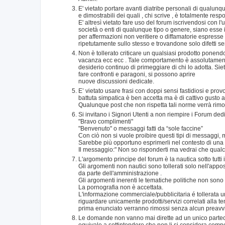
E' vietato portare avanti diatribe personali di qualunqu
e dimostrabili dei quali , chi scrive , è totalmente re
E' altresì vietato fare uso del forum iscrivendosi con l
società o enti di qualunque tipo o genere, siano esse 
per affermazioni non veritiere o diffamatorie espresse
ripetutamente sullo stesso e trovandone solo difetti s
Non è tollerato criticare un qualsiasi prodotto ponen
vacanza ecc ecc . Tale comportamento è assolutamente 
desiderio continuo di primeggiare di chi lo adotta. Siete 
fare confronti e paragoni, si possono aprire
nuove discussioni dedicate.
E’ vietato usare frasi con doppi sensi fastidiosi e prov
battuta simpatica è ben accetta ma è di cattivo gusto 
Qualunque post che non rispetta tali norme verrà rimos
Si invitano i Signori Utenti a non riempire i Forum de
"Bravo complimenti"
"Benvenuto" o messaggi fatti da “sole faccine”
Con ciò non si vuole proibire questi tipi di messaggi,
Sarebbe più opportuno esprimerli nel contesto di una r
Il messaggio:" Non so risponderti ma vedrai che qualcu
L'argomento principe del forum è la nautica sotto tutti 
Gli argomenti non nautici sono tollerati solo nell'app
da parte dell'amministrazione .
Gli argomenti inerenti le tematiche politiche non sono
La pornografia non è accettata.
L'informazione commerciale/pubblicitaria é tollerata
riguardare unicamente prodotti/servizi correlati alla t
prima enunciato verranno rimossi senza alcun preavv
Le domande non vanno mai dirette ad un unico partecipan
equivale a sottintendere che non li si considera compete