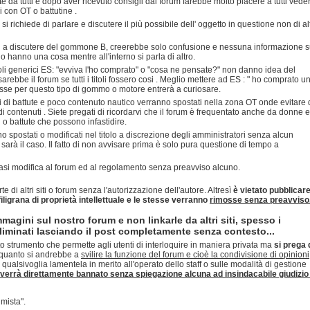
 da tutti e dopo aver ricevuto consigli dal forum farebbe molto piacere a tutti vede
li con OT o battutine .
richiede di parlare e discutere il più possibile dell' oggetto in questione non di alt
si a discutere del gommone B, creerebbe solo confusione e nessuna informazione s
o hanno una cosa mentre all'interno si parla di altro.
itoli generici ES: "evviva l'ho comprato" o "cosa ne pensate?" non danno idea del
ebbe il forum se tutti i titoli fossero cosi . Meglio mettere ad ES : " ho comprato u
sse per questo tipo di gommo o motore entrerà a curiosare.
i di battute e poco contenuto nautico verranno spostati nella zona OT onde evitare 
i contenuti . Siete pregati di ricordarvi che il forum è frequentato anche da donne e
i o battute che possono infastidire.
o spostati o modificati nel titolo a discrezione degli amministratori senza alcun
arà il caso. Il fatto di non avvisare prima è solo pura questione di tempo a
siasi modifica al forum ed al regolamento senza preavviso alcuno.
rte di altri siti o forum senza l'autorizzazione dell'autore. Altresì
è vietato pubblicar
 filigrana di proprietà intellettuale e le stesse verranno
rimosse senza preavviso
mmagini sul nostro forum e non linkarle da altri siti, spesso i
minati lasciando il post completamente senza contesto...
o strumento che permette agli utenti di interloquire in maniera privata ma
si prega 
quanto si andrebbe a
svilire la funzione del forum e cioè la condivisione di opinioni
 qualsivoglia lamentela in merito all'operato dello staff o sulle modalità di gestione
verrà direttamente bannato senza spiegazione alcuna ad insindacabile giudizio 
mista".