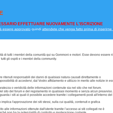
E
SSARIO EFFETTUARE NUOVAMENTE L'ISCRIZIONE
à essere approvato
quindi
attendete che venga fatto prima di inserirne a
lità di tutti i membri della comunità qui su Gommoni e motori. Esse devono essere ri
 tutti gli ospiti e i membri della community.
 ritenuti responsabili dei danni di qualsiasi natura causati direttamente o
possibilità di accedervi, dal Vostro affidamento e utilizzo in merito alle notizie in es
ezza o veridicità delle informazioni contenute sia nel sito che nel forum.
i del sito del forum e del regolamento in qualsiasi momento e senza alcun preavviso.
da i siti ai quali è possibile accedere tramite i collegamenti posti all'interno del
mplica l'approvazione dei siti stessi, sulla cui qualità, contenuti e grafica
 alle informazioni ottenute dall'utente tramite l’accesso ai siti collegati ne è
oiché non ha la potenzialità di controllo e moderazione costante.