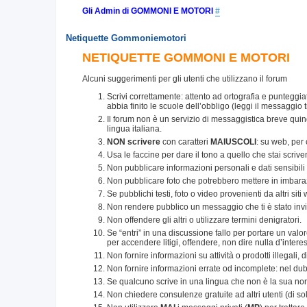
Gli Admin di GOMMONI E MOTORI
#
Netiquette Gommoniemotori
NETIQUETTE GOMMONI E MOTORI
Alcuni suggerimenti per gli utenti che utilizzano il forum
Scrivi correttamente: attento ad ortografia e punteggia
abbia finito le scuole dell’obbligo (leggi il messaggio t
Il forum non è un servizio di messaggistica breve qui
lingua italiana.
NON scrivere
con caratteri
MAIUSCOLI
: su web, per
Usa le faccine per dare il tono a quello che stai scriv
Non pubblicare informazioni personali e dati sensibili di
Non pubblicare foto che potrebbero mettere in imbaraz
Se pubblichi testi, foto o video provenienti da altri sit
Non rendere pubblico un messaggio che ti è stato inv
Non offendere gli altri o utilizzare termini denigratori.
Se “entri” in una discussione fallo per portare un val
per accendere litigi, offendere, non dire nulla d’intere
Non fornire informazioni su attività o prodotti illegali, 
Non fornire informazioni errate od incomplete: nel dub
Se qualcuno scrive in una lingua che non è la sua non ac
Non chiedere consulenze gratuite ad altri utenti (di solito