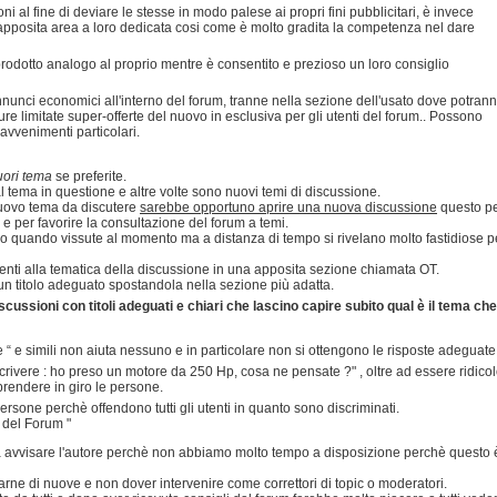
oni al fine di deviare le stesse in modo palese ai propri fini pubblicitari, è invece
apposita area a loro dedicata cosi come è molto gradita la competenza nel dare
prodotto analogo al proprio mentre è consentito e prezioso un loro consiglio
annunci economici all'interno del forum, tranne nella sezione dell'usato dove potran
ure limitate super-offerte del nuovo in esclusiva per gli utenti del forum.. Possono
 avvenimenti particolari.
uori tema
se preferite.
 tema in questione e altre volte sono nuovi temi di discussione.
 nuovo tema da discutere
sarebbe opportuno aprire una nuova discussione
questo p
e e per favorire la consultazione del forum a temi.
lo quando vissute al momento ma a distanza di tempo si rivelano molto fastidiose p
inenti alla tematica della discussione in una apposita sezione chiamata OT.
n titolo adeguato spostandola nella sezione più adatta.
cussioni con titoli adeguati e chiari che lascino capire subito qual è il tema che
se “ e simili non aiuta nessuno e in particolare non si ottengono le risposte adeguate
crivere : ho preso un motore da 250 Hp, cosa ne pensate ?" , oltre ad essere ridico
rendere in giro le persone.
 persone perchè offendono tutti gli utenti in quanto sono discriminati.
i del Forum "
nza avvisare l'autore perchè non abbiamo molto tempo a disposizione perchè questo 
rne di nuove e non dover intervenire come correttori di topic o moderatori.