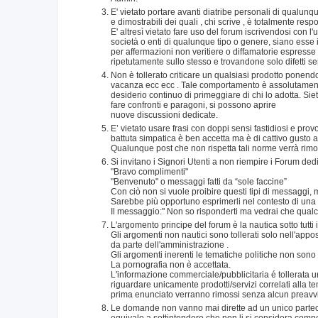
E' vietato portare avanti diatribe personali di qualunqu
e dimostrabili dei quali , chi scrive , è totalmente re
E' altresì vietato fare uso del forum iscrivendosi con l
società o enti di qualunque tipo o genere, siano esse 
per affermazioni non veritiere o diffamatorie espresse
ripetutamente sullo stesso e trovandone solo difetti s
Non è tollerato criticare un qualsiasi prodotto ponen
vacanza ecc ecc . Tale comportamento è assolutamente 
desiderio continuo di primeggiare di chi lo adotta. Siete 
fare confronti e paragoni, si possono aprire
nuove discussioni dedicate.
E’ vietato usare frasi con doppi sensi fastidiosi e prov
battuta simpatica è ben accetta ma è di cattivo gusto 
Qualunque post che non rispetta tali norme verrà rimos
Si invitano i Signori Utenti a non riempire i Forum de
"Bravo complimenti"
"Benvenuto" o messaggi fatti da “sole faccine”
Con ciò non si vuole proibire questi tipi di messaggi,
Sarebbe più opportuno esprimerli nel contesto di una r
Il messaggio:" Non so risponderti ma vedrai che qualcu
L'argomento principe del forum è la nautica sotto tutti 
Gli argomenti non nautici sono tollerati solo nell'app
da parte dell'amministrazione .
Gli argomenti inerenti le tematiche politiche non sono
La pornografia non è accettata.
L'informazione commerciale/pubblicitaria é tollerata
riguardare unicamente prodotti/servizi correlati alla t
prima enunciato verranno rimossi senza alcun preavv
Le domande non vanno mai dirette ad un unico partecipan
equivale a sottintendere che non li si considera compete