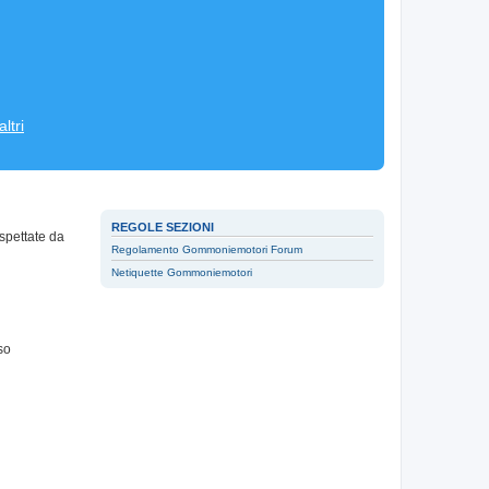
ltri
REGOLE SEZIONI
spettate da
Regolamento Gommoniemotori Forum
Netiquette Gommoniemotori
so