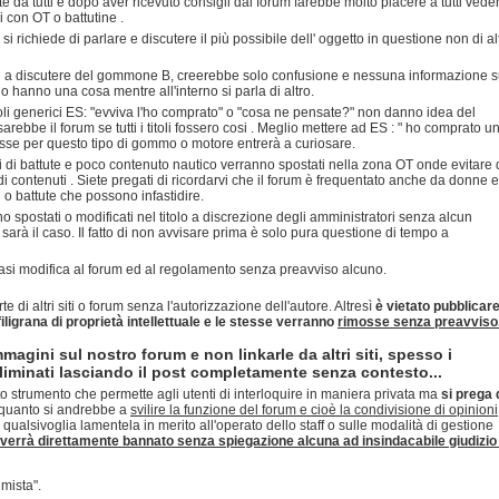
 da tutti e dopo aver ricevuto consigli dal forum farebbe molto piacere a tutti vede
li con OT o battutine .
richiede di parlare e discutere il più possibile dell' oggetto in questione non di alt
si a discutere del gommone B, creerebbe solo confusione e nessuna informazione s
o hanno una cosa mentre all'interno si parla di altro.
itoli generici ES: "evviva l'ho comprato" o "cosa ne pensate?" non danno idea del
ebbe il forum se tutti i titoli fossero cosi . Meglio mettere ad ES : " ho comprato u
sse per questo tipo di gommo o motore entrerà a curiosare.
i di battute e poco contenuto nautico verranno spostati nella zona OT onde evitare 
i contenuti . Siete pregati di ricordarvi che il forum è frequentato anche da donne e
i o battute che possono infastidire.
o spostati o modificati nel titolo a discrezione degli amministratori senza alcun
arà il caso. Il fatto di non avvisare prima è solo pura questione di tempo a
siasi modifica al forum ed al regolamento senza preavviso alcuno.
rte di altri siti o forum senza l'autorizzazione dell'autore. Altresì
è vietato pubblicar
 filigrana di proprietà intellettuale e le stesse verranno
rimosse senza preavviso
mmagini sul nostro forum e non linkarle da altri siti, spesso i
minati lasciando il post completamente senza contesto...
o strumento che permette agli utenti di interloquire in maniera privata ma
si prega 
quanto si andrebbe a
svilire la funzione del forum e cioè la condivisione di opinioni
 qualsivoglia lamentela in merito all'operato dello staff o sulle modalità di gestione
verrà direttamente bannato senza spiegazione alcuna ad insindacabile giudizio 
mista".