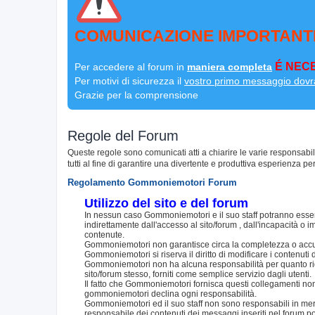
COMUNICAZIONE IMPORTANT
É NECE
Per accedere al forum in
maniera completa
Per motivi di sicurezza il
vostro primo messaggio dovr
Grazie per la comprensione
Regole del Forum
Queste regole sono comunicati atti a chiarire le varie responsabi
tutti al fine di garantire una divertente e produttiva esperienza per
Regolamento Gommoniemotori Forum
Utilizzo del sito e del forum
In nessun caso Gommoniemotori e il suo staff potranno essere
indirettamente dall'accesso al sito/forum , dall'incapacità o im
contenute.
Gommoniemotori non garantisce circa la completezza o accurat
Gommoniemotori si riserva il diritto di modificare i contenut
Gommoniemotori non ha alcuna responsabilità per quanto riguar
sito/forum stesso, forniti come semplice servizio dagli utenti.
Il fatto che Gommoniemotori fornisca questi collegamenti non i
gommoniemotori declina ogni responsabilità.
Gommoniemotori ed il suo staff non sono responsabili in merito
responsabile dei contenuti dei messaggi inseriti nel forum p