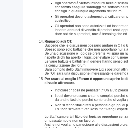
Agli operatori è vietato introdursi nelle discussi
consentito eseguire sondaggi ma soltanto nell'
consigli in qualunque argomento del forum.
Gli operatori devono astenersi dal criticare un 
costruttivo.
Gli operatori non sono autorizzati ad inserire 
inserire annunci di vendita di prodotti usati opp
dare notizie su prodotti, novità tecnologiche ed
Riguardo agli OT:
Succede che le discussioni possano andare in OT o
f
Spesso sono solo battutine che non apportano nulla al
Se una discussione o Topic se preferite, vi ispira un
rispetto di chi ha aperto il topic, per evitare confusion
Le varie battute e battutine in genere hanno senso so
la consultazione dei forum.
Sarà compito dello Staff rimuovere tutti i post non att
Se l'OT sarà una discussione interessante le daremo u
Per usare al meglio i Forum è opportuno aprire le dis
si vuole affrontare.
Intitolare : “ cosa ne pensate” ; “ Un aiuto plea
I post devono essere chiari e completi perchè s
da anche fastidio perchè sembra che si voglia p
Non si fanno titoli diretti a persone o gruppi di
Es : non scrivere " Per Rossi " o " Per gli espert
Lo Staff cambierà il titolo dei topic se opportuno se
un passatempo e non un lavoro.
Anche noi vogliamo partecipare alle discussioni o crea