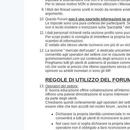
Per lo stesso motivo NON si devono utilizzare i Messaggi
I titoli dei thread vanno scelti in modo da rendere evide
argomento.
Questo Forum
non è uno sportello informazioni ne un 
Le risposte sono una pura cortesia dei partecipanti. Se 
non è lecito insistere o ironizzare sulla "parzialità " 
I dati personali richiesti nella sezione profilo sono pu
Per scopi pratici si consiglia di immettere la propria l
scambio di informazioni.
E' vietato allo stesso utente iscriversi con più di un n
La sezione " mercato dell'usato", è dedicata unicamente
consentito agli operatori del settore con le clausole de
gommoniemotori.com sul contenuto degli annunci e sull
Preghiamo tutti gli utenti di astenersi di postare commen
ciò che vuole al prezzo che ritiene opportuno senza che
opinioni su ambiti monetari ci sono gli MP.
REGOLE DI UTILIZZO DEL FORU
Operatori del settore:
E’ buona educazione offrire collaborazione all'interno 
offrono una palese dimostrazione di scarso interesse 
da parte degli utenti.
Chiediamo quindi cortesemente agli operatori del sett
essere oltre che ben accolti nel nostro forum , anche tu
Dichiarare la propria identità commerciale in mod
consentirà a tutti gli utenti di riconoscere la p
Nel caso non si voglia dichiarare la propria ide
operatore non è obbligato a farsi riconoscere 