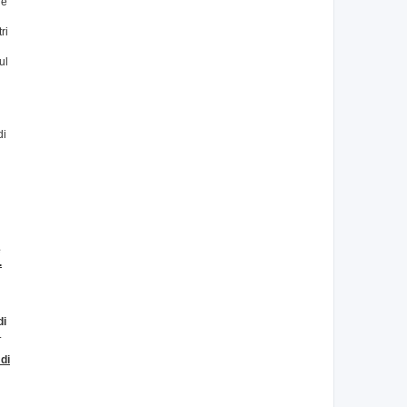
re
ri
ul
n
di
e
.
di
.
di