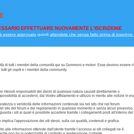
E
SSARIO EFFETTUARE NUOVAMENTE L'ISCRIZIONE
à essere approvato
quindi
attendete che venga fatto prima di inserirne a
lità di tutti i membri della comunità qui su Gommoni e motori. Esse devono essere ri
 tutti gli ospiti e i membri della community.
 ritenuti responsabili dei danni di qualsiasi natura causati direttamente o
possibilità di accedervi, dal Vostro affidamento e utilizzo in merito alle notizie in es
ezza o veridicità delle informazioni contenute sia nel sito che nel forum.
i del sito del forum e del regolamento in qualsiasi momento e senza alcun preavviso.
da i siti ai quali è possibile accedere tramite i collegamenti posti all'interno del
mplica l'approvazione dei siti stessi, sulla cui qualità, contenuti e grafica
 alle informazioni ottenute dall'utente tramite l’accesso ai siti collegati ne è
oiché non ha la potenzialità di controllo e moderazione costante.