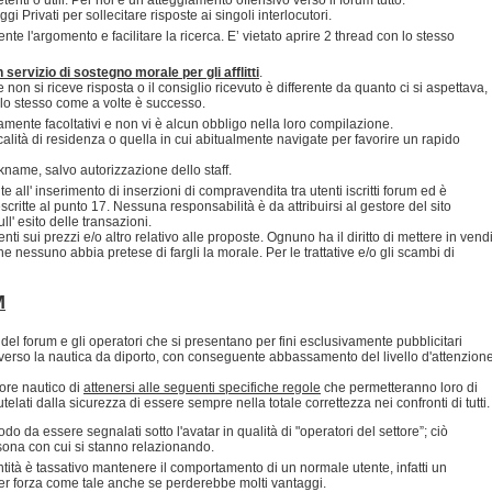
 Privati per sollecitare risposte ai singoli interlocutori.
nte l'argomento e facilitare la ricerca. E’ vietato aprire 2 thread con lo stesso
servizio di sostegno morale per gli afflitti
.
non si riceve risposta o il consiglio ricevuto è differente da quanto ci si aspettava,
dello stesso come a volte è successo.
ramente facoltativi e non vi è alcun obbligo nella loro compilazione.
ocalità di residenza o quella in cui abitualmente navigate per favorire un rapido
ickname, salvo autorizzazione dello staff.
 all' inserimento di inserzioni di compravendita tra utenti iscritti forum ed è
scritte al punto 17. Nessuna responsabilità è da attribuirsi al gestore del sito
' esito delle transazioni.
ti sui prezzi e/o altro relativo alle proposte. Ognuno ha il diritto di mettere in vend
 nessuno abbia pretese di fargli la morale. Per le trattative e/o gli scambi di
M
del forum e gli operatori che si presentano per fini esclusivamente pubblicitari
verso la nautica da diporto, con conseguente abbassamento del livello d'attenzion
ore nautico di
attenersi alle seguenti specifiche regole
che permetteranno loro di
telati dalla sicurezza di essere sempre nella totale correttezza nei confronti di tutti.
o da essere segnalati sotto l'avatar in qualità di "operatori del settore”; ciò
ersona con cui si stanno relazionando.
ntità è tassativo mantenere il comportamento di un normale utente, infatti un
per forza come tale anche se perderebbe molti vantaggi.