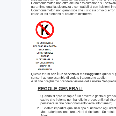
Gommoniemotori non offre alcuna assicurazione sul software 
garantirne qualità, sicurezza e compatibilità con i sistemi in 
Gommoniemotori non garantisce che il sito sia privo di errori o
causa di tali elementi di carattere distruttivo.
Questo forum
non è un servizio di messaggistica
quindi si 
consoni ad uno scambio di vedute tra persone adulte.
A tal fine preghiamo prendere visione della nostra Netiquett
.....
REGOLE GENERALI
Quando si apre un topic è un dovere e gesto di grande
capire che l’utente non ha letto le precedenti. (tali 
persevera in tale comportamento verrà allontanato)
E’ vietato impartire qualsiasi tipo di richiamo agli ute
Moderatori possono fare azioni di richiamo. Se notate
Admin.