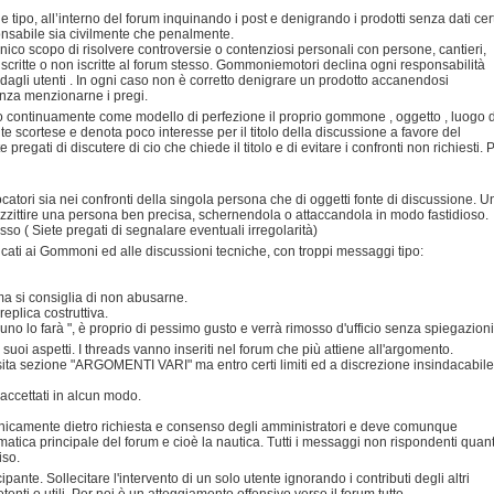
e tipo, all’interno del forum inquinando i post e denigrando i prodotti senza dati cert
sponsabile sia civilmente che penalmente.
'unico scopo di risolvere controversie o contenziosi personali con persone, cantieri,
iscritte o non iscritte al forum stesso. Gommoniemotori declina ogni responsabilità
 dagli utenti . In ogni caso non è corretto denigrare un prodotto accanendosi
enza menzionarne i pregi.
do continuamente come modello di perfezione il proprio gommone , oggetto , luogo d
scortese e denota poco interesse per il titolo della discussione a favore del
pregati di discutere di cio che chiede il titolo e di evitare i confronti non richiesti. 
ocatori sia nei confronti della singola persona che di oggetti fonte di discussione. U
azzittire una persona ben precisa, schernendola o attaccandola in modo fastidioso.
so ( Siete pregati di segnalare eventuali irregolarità)
dicati ai Gommoni ed alle discussioni tecniche, con troppi messaggi tipo:
 ma si consiglia di non abusarne.
eplica costruttiva.
no lo farà ", è proprio di pessimo gusto e verrà rimosso d'ufficio senza spiegazioni
i suoi aspetti. I threads vanno inseriti nel forum che più attiene all'argomento.
osita sezione "ARGOMENTI VARI" ma entro certi limiti ed a discrezione insindacabile
 accettati in alcun modo.
 unicamente dietro richiesta e consenso degli amministratori e deve comunque
ematica principale del forum e cioè la nautica. Tutti i messaggi non rispondenti quan
iso.
te. Sollecitare l'intervento di un solo utente ignorando i contributi degli altri
nti o utili. Per noi è un atteggiamento offensivo verso il forum tutto.