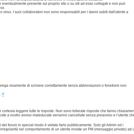
eventualmente presente sul proprio sito o su siti ad esso collegati e non può
uso.
 virus. I suoi collaboratori non sono responsabili per i danni subiti dall'utente a
prega vivamente di scrivere correttamente senza abbreviazioni o fonetismi non
e.
#
 cortesia leggere tutte le risposte. Non sono tollerate risposte che fanno chiarame
risposte a nostro avviso maleducate verranno cancellate senza preavviso e l’utente ch
nti del forum in special modo è vietato farlo pubblicamente. Solo gli Admin ed i
 irregolarità nel comportamento di un utente inviate un PM (messaggio privato) ad 