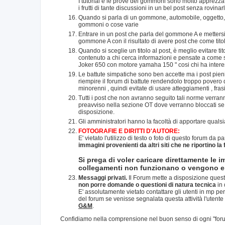
I tutorial e le prove dei gommoni sono molto apprezzate
i frutti di tante discussioni in un bel post senza rovinar
Quando si parla di un gommone, automobile, oggetto, si 
gommoni o cose varie
Entrare in un post che parla del gommone A e metter
gommone A con il risultato di avere post che come titol
Quando si sceglie un titolo al post, è meglio evitare t
contenuto a chi cerca informazioni e pensate a come sar
Joker 650 con motore yamaha 150 " cosi chi ha intere
Le battute simpatiche sono ben accette ma i post pien
riempire il forum di battute rendendolo troppo povero d
minorenni , quindi evitate di usare atteggiamenti , fras
Tutti i post che non avranno seguito tali norme verrann
preavviso nella sezione OT dove verranno bloccati se s
disposizione.
Gli amministratori hanno la facoltà di apportare qual
FOTOGRAFIE E DIRITTI D'AUTORE:
E' vietato l'utilizzo di testo o foto di questo forum da pa
immagini provenienti da altri siti che ne riportino la
Si prega di voler caricare direttamente le i
collegamenti non funzionano o vengono eli
Messaggi privati.
Il Forum mette a disposizione quest
non porre domande o questioni di natura tecnica
in 
E' assolutamente vietato contattare gli utenti in mp per
del forum se venisse segnalata questa attività l'utente
G&M
.
Confidiamo nella comprensione nel buon senso di ogni "foru