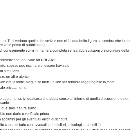
tura. Tutti vedono quello che scrivi e non ci fai una bella figura se sembra che tu n
re volte prima di pubblicarlo).
ndi cortesemente scrivi in maniera completa senza abbreviazioni o storpiature della
 convenzione, equivale ad
URLARE
.
endo: spesso può rischiare di essere travisato.
 altri utenti.
zo un altro utente.
i web cita la fonte. Meglio se metti un link per rendere raggiungibile la fonte.
iato privatamente.
ore aggiunto, scrivi qualcosa che abbia senso all’interno di quella discussione e non
ssante.
di qualsiasi natura siano.
bio non darle o verificale prima.
canirti per gli eventuali errori di scrittura.
 capita di farlo con avvocati, pubblicitari, psicologi, architetti...).