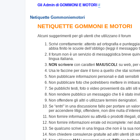
Gli Admin di GOMMONI E MOTORI
#
Netiquette Gommoniemotori
NETIQUETTE GOMMONI E MOTORI
Alcuni suggerimenti per gli utenti che utilizzano il forum
Scrivi correttamente: attento ad ortografia e punteggia
abbia finito le scuole dell’obbligo (leggi il messaggio t
Il forum non è un servizio di messaggistica breve qui
lingua italiana.
NON scrivere
con caratteri
MAIUSCOLI
: su web, per
Usa le faccine per dare il tono a quello che stai scriv
Non pubblicare informazioni personali e dati sensibili di
Non pubblicare foto che potrebbero mettere in imbaraz
Se pubblichi testi, foto o video provenienti da altri sit
Non rendere pubblico un messaggio che ti è stato inv
Non offendere gli altri o utilizzare termini denigratori.
Se “entri” in una discussione fallo per portare un val
per accendere litigi, offendere, non dire nulla d’intere
Non fornire informazioni su attività o prodotti illegali, 
Non fornire informazioni errate od incomplete: nel dub
Se qualcuno scrive in una lingua che non è la sua non ac
Non chiedere consulenze gratuite ad altri utenti (di solito