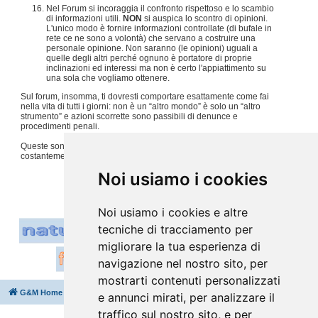
Nel Forum si incoraggia il confronto rispettoso e lo scambio
di informazioni utili.
NON
si auspica lo scontro di opinioni.
L'unico modo è fornire informazioni controllate (di bufale in
rete ce ne sono a volontà) che servano a costruire una
personale opinione. Non saranno (le opinioni) uguali a
quelle degli altri perché ognuno è portatore di proprie
inclinazioni ed interessi ma non è certo l'appiattimento su
una sola che vogliamo ottenere.
Sul forum, insomma, ti dovresti comportare esattamente come fai
nella vita di tutti i giorni: non è un “altro mondo” è solo un “altro
strumento” e azioni scorrette sono passibili di denunce e
procedimenti penali.
Queste sono solo alcune regole, per tutto il resto usiamo
costantemente
buon senso e tanto rispetto per gli altri
.
#
Noi usiamo i cookies
Noi usiamo i cookies e altre
tecniche di tracciamento per
migliorare la tua esperienza di
navigazione nel nostro sito, per
mostrarti contenuti personalizzati
G&M Home
Indice
Cancella cookie
Tutti gli orari sono
UTC+02:00
e annunci mirati, per analizzare il
traffico sul nostro sito, e per