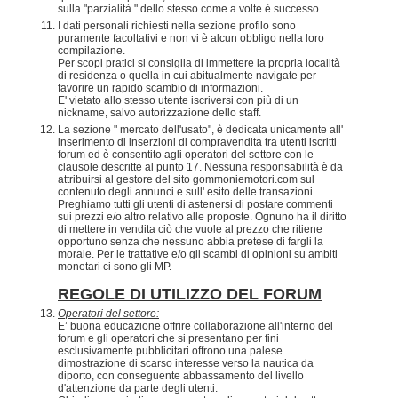
sulla "parzialità " dello stesso come a volte è successo.
I dati personali richiesti nella sezione profilo sono
puramente facoltativi e non vi è alcun obbligo nella loro
compilazione.
Per scopi pratici si consiglia di immettere la propria località
di residenza o quella in cui abitualmente navigate per
favorire un rapido scambio di informazioni.
E' vietato allo stesso utente iscriversi con più di un
nickname, salvo autorizzazione dello staff.
La sezione " mercato dell'usato", è dedicata unicamente all'
inserimento di inserzioni di compravendita tra utenti iscritti
forum ed è consentito agli operatori del settore con le
clausole descritte al punto 17. Nessuna responsabilità è da
attribuirsi al gestore del sito gommoniemotori.com sul
contenuto degli annunci e sull' esito delle transazioni.
Preghiamo tutti gli utenti di astenersi di postare commenti
sui prezzi e/o altro relativo alle proposte. Ognuno ha il diritto
di mettere in vendita ciò che vuole al prezzo che ritiene
opportuno senza che nessuno abbia pretese di fargli la
morale. Per le trattative e/o gli scambi di opinioni su ambiti
monetari ci sono gli MP.
REGOLE DI UTILIZZO DEL FORUM
Operatori del settore:
E’ buona educazione offrire collaborazione all'interno del
forum e gli operatori che si presentano per fini
esclusivamente pubblicitari offrono una palese
dimostrazione di scarso interesse verso la nautica da
diporto, con conseguente abbassamento del livello
d'attenzione da parte degli utenti.