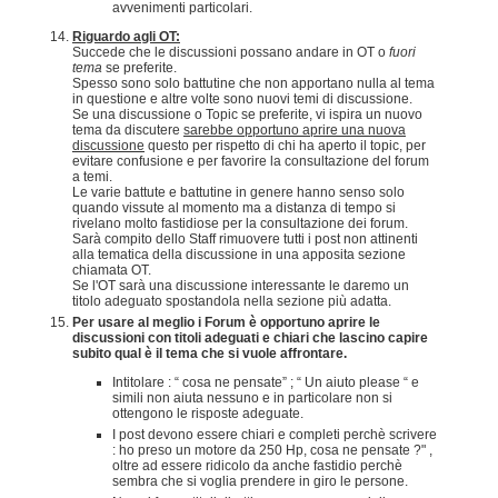
avvenimenti particolari.
Riguardo agli OT:
Succede che le discussioni possano andare in OT o
fuori
tema
se preferite.
Spesso sono solo battutine che non apportano nulla al tema
in questione e altre volte sono nuovi temi di discussione.
Se una discussione o Topic se preferite, vi ispira un nuovo
tema da discutere
sarebbe opportuno aprire una nuova
discussione
questo per rispetto di chi ha aperto il topic, per
evitare confusione e per favorire la consultazione del forum
a temi.
Le varie battute e battutine in genere hanno senso solo
quando vissute al momento ma a distanza di tempo si
rivelano molto fastidiose per la consultazione dei forum.
Sarà compito dello Staff rimuovere tutti i post non attinenti
alla tematica della discussione in una apposita sezione
chiamata OT.
Se l'OT sarà una discussione interessante le daremo un
titolo adeguato spostandola nella sezione più adatta.
Per usare al meglio i Forum è opportuno aprire le
discussioni con titoli adeguati e chiari che lascino capire
subito qual è il tema che si vuole affrontare.
Intitolare : “ cosa ne pensate” ; “ Un aiuto please “ e
simili non aiuta nessuno e in particolare non si
ottengono le risposte adeguate.
I post devono essere chiari e completi perchè scrivere
: ho preso un motore da 250 Hp, cosa ne pensate ?" ,
oltre ad essere ridicolo da anche fastidio perchè
sembra che si voglia prendere in giro le persone.