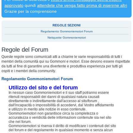
approvato
quindi
attendete che venga fatto prima di inserirne altri
Grazie per la comprensione
REGOLE SEZIONI
Regolamento Gommoniemotori Forum
Netiquette Gommoniemotori
Regole del Forum
Queste regole sono comunicati atti a chiarire le varie responsabilità di tutti i
membri della comunità qui su Gommoni e motori. Esse devono essere rispettate
da tutti al fine di garantire una divertente e produttiva esperienza per tutti gli
ospiti e i membri della community.
Regolamento Gommoniemotori Forum
Utilizzo del sito e del forum
In nessun caso Gommoniemotori e il suo staff potranno essere
ritenuti responsabili dei danni di qualsiasi natura causati
direttamente o indirettamente dall'accesso al sito/forum ,
dall'incapacità o impossibilità di accedervi, dal Vostro affidamento
e utilizzo in merito alle notizie in esso contenute.
Gommoniemotori non garantisce circa la completezza o
accuratezza o veridicità delle informazioni contenute sia nel sito
che nel forum.
Gommoniemotori si riserva il diritto di modificare i contenuti del sito
del forum e del regolamento in qualsiasi momento e senza alcun