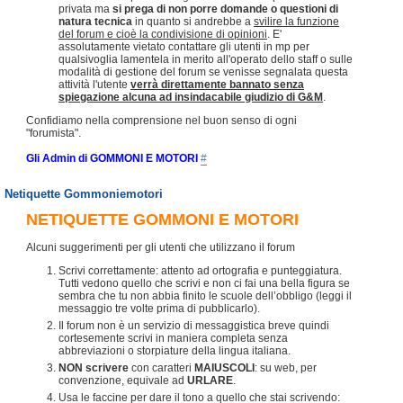
privata ma
si prega di non porre domande o questioni di
natura tecnica
in quanto si andrebbe a
svilire la funzione
del forum e cioè la condivisione di opinioni
. E'
assolutamente vietato contattare gli utenti in mp per
qualsivoglia lamentela in merito all'operato dello staff o sulle
modalità di gestione del forum se venisse segnalata questa
attività l'utente
verrà direttamente bannato senza
spiegazione alcuna ad insindacabile giudizio di G&M
.
Confidiamo nella comprensione nel buon senso di ogni
"forumista".
Gli Admin di GOMMONI E MOTORI
#
Netiquette Gommoniemotori
NETIQUETTE GOMMONI E MOTORI
Alcuni suggerimenti per gli utenti che utilizzano il forum
Scrivi correttamente: attento ad ortografia e punteggiatura.
Tutti vedono quello che scrivi e non ci fai una bella figura se
sembra che tu non abbia finito le scuole dell’obbligo (leggi il
messaggio tre volte prima di pubblicarlo).
Il forum non è un servizio di messaggistica breve quindi
cortesemente scrivi in maniera completa senza
abbreviazioni o storpiature della lingua italiana.
NON scrivere
con caratteri
MAIUSCOLI
: su web, per
convenzione, equivale ad
URLARE
.
Usa le faccine per dare il tono a quello che stai scrivendo: