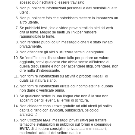
spesso può rischiare di essere travisato.
Non pubblicare informazioni personali e dati sensibili di altri
utenti.
Non pubblicare foto che potrebbero mettere in imbarazzo un
altro utente.
Se pubblichi testi, foto o video provenienti da altri siti web
cita la fonte. Meglio se metti un link per rendere
raggiungibile la fonte.
Non rendere pubblico un messaggio che ti è stato inviato
privatamente.
Non offendere gli altri o utilizzare termini denigratori.
Se “entri” in una discussione fallo per portare un valore
aggiunto, scrivi qualcosa che abbia senso all’interno di
quella discussione e non per accendere litigi, offendere, non
dire nulla d’interessante.
Non fornire informazioni su attività o prodotti illegali, di
qualsiasi natura siano.
Non fornire informazioni errate od incomplete: nel dubbio
non darle o verificale prima.
Se qualcuno scrive in una lingua che non è la sua non
accanirti per gli eventuali errori di scrittura.
Non chiedere consulenze gratuite ad altri utenti (di solito
capita di farlo con avvocati, pubblicitari, psicologi,
architetti...).
Non utilizzare
MAI
i messaggi privati (
MP
) per trattare
tematiche sviluppabili in pubblico sul forum e comunque
EVITA
di chiedere consigli in privato a amministratori,
moderatori, addetti del settore nautico...