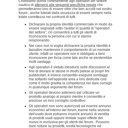
Chiediamo quindi cortesemente agli operatori del settore
nautico di
attenersi alle seguenti specifiche regole
che
permetteranno loro di essere oltre che ben accolti nel nostro
forum , anche tutelati dalla sicurezza di essere sempre nella
totale correttezza nei confronti di tutti.
Dichiarare la propria identità commerciale in modo da
essere segnalati sotto l'avatar in qualità di "operatori
del settore”; ciò consentirà a tutti gli utenti di
riconoscere la persona con cui si stanno
relazionando.
Nel caso non si voglia dichiarare la propria identità è
tassativo mantenere il comportamento di un normale
utente, infatti un operatore non è obbligato a farsi
riconoscere per forza come tale anche se perderebbe
molti vantaggi.
Agli operatori è vietato introdursi nelle discussioni al
fine di deviare le stesse in modo palese ai propri fini
pubblicitari, è invece consentito eseguire sondaggi
ma soltanto nell'apposita area a loro dedicata cosi
come è molto gradita la competenza nel dare consigli
in qualunque argomento del forum.
Gli operatori devono astenersi dal criticare un
prodotto analogo al proprio mentre è consentito e
prezioso un loro consiglio costruttivo.
Gli operatori non sono autorizzati ad inserire annunci
economici all'interno del forum, tranne nella sezione
dell'usato dove potranno inserire annunci di vendita
di prodotti usati oppure limitate super-offerte del
nuovo in esclusiva per gli utenti del forum.. Possono
dare notizie su prodotti, novità tecnologiche ed