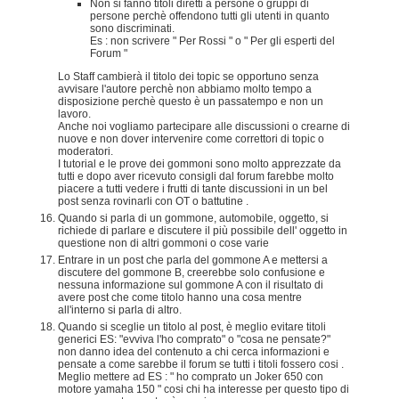
Non si fanno titoli diretti a persone o gruppi di
persone perchè offendono tutti gli utenti in quanto
sono discriminati.
Es : non scrivere " Per Rossi " o " Per gli esperti del
Forum "
Lo Staff cambierà il titolo dei topic se opportuno senza
avvisare l'autore perchè non abbiamo molto tempo a
disposizione perchè questo è un passatempo e non un
lavoro.
Anche noi vogliamo partecipare alle discussioni o crearne di
nuove e non dover intervenire come correttori di topic o
moderatori.
I tutorial e le prove dei gommoni sono molto apprezzate da
tutti e dopo aver ricevuto consigli dal forum farebbe molto
piacere a tutti vedere i frutti di tante discussioni in un bel
post senza rovinarli con OT o battutine .
Quando si parla di un gommone, automobile, oggetto, si
richiede di parlare e discutere il più possibile dell' oggetto in
questione non di altri gommoni o cose varie
Entrare in un post che parla del gommone A e mettersi a
discutere del gommone B, creerebbe solo confusione e
nessuna informazione sul gommone A con il risultato di
avere post che come titolo hanno una cosa mentre
all'interno si parla di altro.
Quando si sceglie un titolo al post, è meglio evitare titoli
generici ES: "evviva l'ho comprato" o "cosa ne pensate?"
non danno idea del contenuto a chi cerca informazioni e
pensate a come sarebbe il forum se tutti i titoli fossero cosi .
Meglio mettere ad ES : " ho comprato un Joker 650 con
motore yamaha 150 " cosi chi ha interesse per questo tipo di