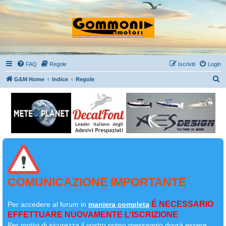
FAQ
Regole
Iscriviti
Login
C
G&M Home
Indice
Regole
e
r
c
a
COMUNICAZIONE IMPORTANTE
É NECESSARIO
Per accedere al forum in
maniera completa
EFFETTUARE NUOVAMENTE L'ISCRIZIONE
Per motivi di sicurezza il
vostro primo messaggio dovrà essere