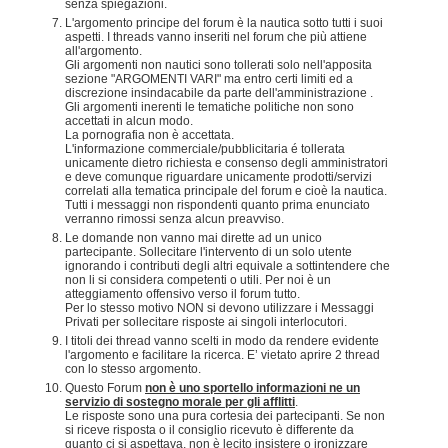
senza spiegazioni.
L'argomento principe del forum è la nautica sotto tutti i suoi
aspetti. I threads vanno inseriti nel forum che più attiene
all'argomento.
Gli argomenti non nautici sono tollerati solo nell'apposita
sezione "ARGOMENTI VARI" ma entro certi limiti ed a
discrezione insindacabile da parte dell'amministrazione .
Gli argomenti inerenti le tematiche politiche non sono
accettati in alcun modo.
La pornografia non è accettata.
L'informazione commerciale/pubblicitaria é tollerata
unicamente dietro richiesta e consenso degli amministratori
e deve comunque riguardare unicamente prodotti/servizi
correlati alla tematica principale del forum e cioè la nautica.
Tutti i messaggi non rispondenti quanto prima enunciato
verranno rimossi senza alcun preavviso.
Le domande non vanno mai dirette ad un unico
partecipante. Sollecitare l'intervento di un solo utente
ignorando i contributi degli altri equivale a sottintendere che
non li si considera competenti o utili. Per noi è un
atteggiamento offensivo verso il forum tutto.
Per lo stesso motivo NON si devono utilizzare i Messaggi
Privati per sollecitare risposte ai singoli interlocutori.
I titoli dei thread vanno scelti in modo da rendere evidente
l'argomento e facilitare la ricerca. E’ vietato aprire 2 thread
con lo stesso argomento.
Questo Forum
non è uno sportello informazioni ne un
servizio di sostegno morale per gli afflitti
.
Le risposte sono una pura cortesia dei partecipanti. Se non
si riceve risposta o il consiglio ricevuto è differente da
quanto ci si aspettava, non è lecito insistere o ironizzare