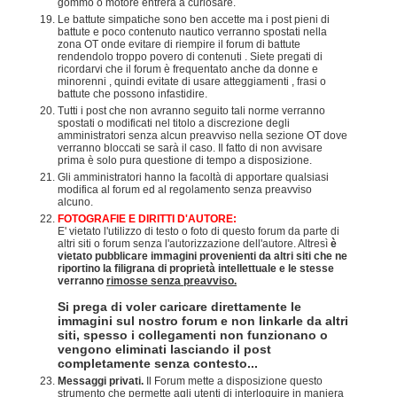
gommo o motore entrerà a curiosare.
Le battute simpatiche sono ben accette ma i post pieni di
battute e poco contenuto nautico verranno spostati nella
zona OT onde evitare di riempire il forum di battute
rendendolo troppo povero di contenuti . Siete pregati di
ricordarvi che il forum è frequentato anche da donne e
minorenni , quindi evitate di usare atteggiamenti , frasi o
battute che possono infastidire.
Tutti i post che non avranno seguito tali norme verranno
spostati o modificati nel titolo a discrezione degli
amministratori senza alcun preavviso nella sezione OT dove
verranno bloccati se sarà il caso. Il fatto di non avvisare
prima è solo pura questione di tempo a disposizione.
Gli amministratori hanno la facoltà di apportare qualsiasi
modifica al forum ed al regolamento senza preavviso
alcuno.
FOTOGRAFIE E DIRITTI D'AUTORE:
E' vietato l'utilizzo di testo o foto di questo forum da parte di
altri siti o forum senza l'autorizzazione dell'autore. Altresì
è
vietato pubblicare immagini provenienti da altri siti che ne
riportino la filigrana di proprietà intellettuale e le stesse
verranno
rimosse senza preavviso.
Si prega di voler caricare direttamente le
immagini sul nostro forum e non linkarle da altri
siti, spesso i collegamenti non funzionano o
vengono eliminati lasciando il post
completamente senza contesto...
Messaggi privati.
Il Forum mette a disposizione questo
strumento che permette agli utenti di interloquire in maniera