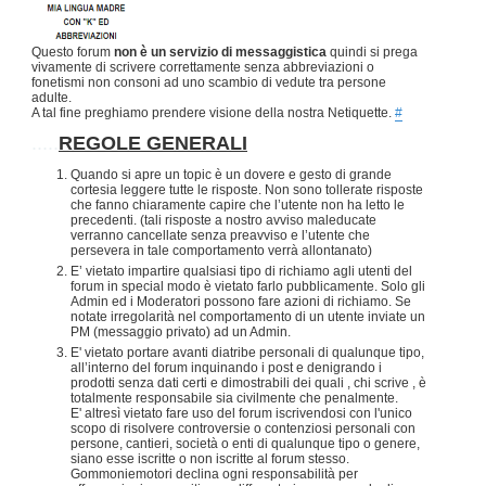
Questo forum
non è un servizio di messaggistica
quindi si prega
vivamente di scrivere correttamente senza abbreviazioni o
fonetismi non consoni ad uno scambio di vedute tra persone
adulte.
A tal fine preghiamo prendere visione della nostra Netiquette.
#
.....
REGOLE GENERALI
Quando si apre un topic è un dovere e gesto di grande
cortesia leggere tutte le risposte. Non sono tollerate risposte
che fanno chiaramente capire che l’utente non ha letto le
precedenti. (tali risposte a nostro avviso maleducate
verranno cancellate senza preavviso e l’utente che
persevera in tale comportamento verrà allontanato)
E’ vietato impartire qualsiasi tipo di richiamo agli utenti del
forum in special modo è vietato farlo pubblicamente. Solo gli
Admin ed i Moderatori possono fare azioni di richiamo. Se
notate irregolarità nel comportamento di un utente inviate un
PM (messaggio privato) ad un Admin.
E' vietato portare avanti diatribe personali di qualunque tipo,
all’interno del forum inquinando i post e denigrando i
prodotti senza dati certi e dimostrabili dei quali , chi scrive , è
totalmente responsabile sia civilmente che penalmente.
E' altresì vietato fare uso del forum iscrivendosi con l'unico
scopo di risolvere controversie o contenziosi personali con
persone, cantieri, società o enti di qualunque tipo o genere,
siano esse iscritte o non iscritte al forum stesso.
Gommoniemotori declina ogni responsabilità per