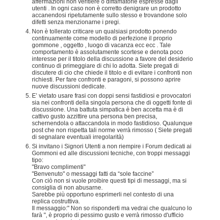
affermazioni non veritiere o diffamatorie espresse dagli
utenti . In ogni caso non è corretto denigrare un prodotto
accanendosi ripetutamente sullo stesso e trovandone solo
difetti senza menzionarne i pregi.
Non è tollerato criticare un qualsiasi prodotto ponendo
continuamente come modello di perfezione il proprio
gommone , oggetto , luogo di vacanza ecc ecc . Tale
comportamento è assolutamente scortese e denota poco
interesse per il titolo della discussione a favore del desiderio
continuo di primeggiare di chi lo adotta. Siete pregati di
discutere di cio che chiede il titolo e di evitare i confronti non
richiesti. Per fare confronti e paragoni, si possono aprire
nuove discussioni dedicate.
E’ vietato usare frasi con doppi sensi fastidiosi e provocatori
sia nei confronti della singola persona che di oggetti fonte di
discussione. Una battuta simpatica è ben accetta ma è di
cattivo gusto azzittire una persona ben precisa,
schernendola o attaccandola in modo fastidioso. Qualunque
post che non rispetta tali norme verrà rimosso ( Siete pregati
di segnalare eventuali irregolarità)
Si invitano i Signori Utenti a non riempire i Forum dedicati ai
Gommoni ed alle discussioni tecniche, con troppi messaggi
tipo:
"Bravo complimenti"
"Benvenuto" o messaggi fatti da “sole faccine”
Con ciò non si vuole proibire questi tipi di messaggi, ma si
consiglia di non abusarne.
Sarebbe più opportuno esprimerli nel contesto di una
replica costruttiva.
Il messaggio:" Non so risponderti ma vedrai che qualcuno lo
farà ", è proprio di pessimo gusto e verrà rimosso d'ufficio