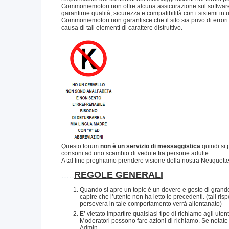
Gommoniemotori non offre alcuna assicurazione sul software 
garantirne qualità, sicurezza e compatibilità con i sistemi in 
Gommoniemotori non garantisce che il sito sia privo di errori o
causa di tali elementi di carattere distruttivo.
Questo forum
non è un servizio di messaggistica
quindi si 
consoni ad uno scambio di vedute tra persone adulte.
A tal fine preghiamo prendere visione della nostra Netiquett
.....
REGOLE GENERALI
Quando si apre un topic è un dovere e gesto di grande
capire che l’utente non ha letto le precedenti. (tali 
persevera in tale comportamento verrà allontanato)
E’ vietato impartire qualsiasi tipo di richiamo agli ute
Moderatori possono fare azioni di richiamo. Se notate
Admin.