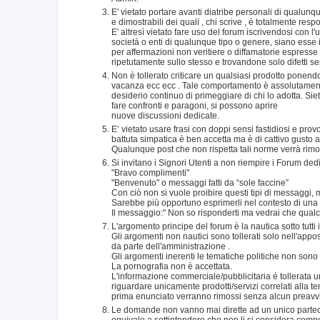
E' vietato portare avanti diatribe personali di qualunqu
e dimostrabili dei quali , chi scrive , è totalmente re
E' altresì vietato fare uso del forum iscrivendosi con l
società o enti di qualunque tipo o genere, siano esse 
per affermazioni non veritiere o diffamatorie espresse
ripetutamente sullo stesso e trovandone solo difetti s
Non è tollerato criticare un qualsiasi prodotto ponen
vacanza ecc ecc . Tale comportamento è assolutamente 
desiderio continuo di primeggiare di chi lo adotta. Siete 
fare confronti e paragoni, si possono aprire
nuove discussioni dedicate.
E’ vietato usare frasi con doppi sensi fastidiosi e prov
battuta simpatica è ben accetta ma è di cattivo gusto 
Qualunque post che non rispetta tali norme verrà rimos
Si invitano i Signori Utenti a non riempire i Forum de
"Bravo complimenti"
"Benvenuto" o messaggi fatti da “sole faccine”
Con ciò non si vuole proibire questi tipi di messaggi,
Sarebbe più opportuno esprimerli nel contesto di una r
Il messaggio:" Non so risponderti ma vedrai che qualcu
L'argomento principe del forum è la nautica sotto tutti 
Gli argomenti non nautici sono tollerati solo nell'app
da parte dell'amministrazione .
Gli argomenti inerenti le tematiche politiche non sono
La pornografia non è accettata.
L'informazione commerciale/pubblicitaria é tollerata
riguardare unicamente prodotti/servizi correlati alla t
prima enunciato verranno rimossi senza alcun preavv
Le domande non vanno mai dirette ad un unico partecipan
equivale a sottintendere che non li si considera compete