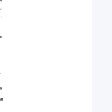
re
ri
ul
n
di
e
.
di
.
di