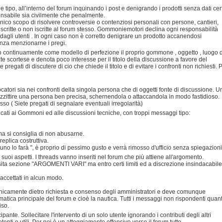
e tipo, all’interno del forum inquinando i post e denigrando i prodotti senza dati cert
sponsabile sia civilmente che penalmente.
'unico scopo di risolvere controversie o contenziosi personali con persone, cantieri,
iscritte o non iscritte al forum stesso. Gommoniemotori declina ogni responsabilità
 dagli utenti . In ogni caso non è corretto denigrare un prodotto accanendosi
enza menzionarne i pregi.
do continuamente come modello di perfezione il proprio gommone , oggetto , luogo d
scortese e denota poco interesse per il titolo della discussione a favore del
pregati di discutere di cio che chiede il titolo e di evitare i confronti non richiesti. 
ocatori sia nei confronti della singola persona che di oggetti fonte di discussione. U
azzittire una persona ben precisa, schernendola o attaccandola in modo fastidioso.
so ( Siete pregati di segnalare eventuali irregolarità)
dicati ai Gommoni ed alle discussioni tecniche, con troppi messaggi tipo:
 ma si consiglia di non abusarne.
eplica costruttiva.
no lo farà ", è proprio di pessimo gusto e verrà rimosso d'ufficio senza spiegazioni
i suoi aspetti. I threads vanno inseriti nel forum che più attiene all'argomento.
osita sezione "ARGOMENTI VARI" ma entro certi limiti ed a discrezione insindacabile
 accettati in alcun modo.
 unicamente dietro richiesta e consenso degli amministratori e deve comunque
ematica principale del forum e cioè la nautica. Tutti i messaggi non rispondenti quan
iso.
te. Sollecitare l'intervento di un solo utente ignorando i contributi degli altri
nti o utili. Per noi è un atteggiamento offensivo verso il forum tutto.