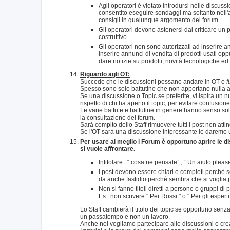
Agli operatori è vietato introdursi nelle discussi
consentito eseguire sondaggi ma soltanto nell'
consigli in qualunque argomento del forum.
Gli operatori devono astenersi dal criticare un 
costruttivo.
Gli operatori non sono autorizzati ad inserire 
inserire annunci di vendita di prodotti usati opp
dare notizie su prodotti, novità tecnologiche ed
Riguardo agli OT:
Succede che le discussioni possano andare in OT o
f
Spesso sono solo battutine che non apportano nulla al
Se una discussione o Topic se preferite, vi ispira un
rispetto di chi ha aperto il topic, per evitare confusion
Le varie battute e battutine in genere hanno senso so
la consultazione dei forum.
Sarà compito dello Staff rimuovere tutti i post non att
Se l'OT sarà una discussione interessante le daremo u
Per usare al meglio i Forum è opportuno aprire le dis
si vuole affrontare.
Intitolare : “ cosa ne pensate” ; “ Un aiuto plea
I post devono essere chiari e completi perchè s
da anche fastidio perchè sembra che si voglia p
Non si fanno titoli diretti a persone o gruppi di
Es : non scrivere " Per Rossi " o " Per gli espert
Lo Staff cambierà il titolo dei topic se opportuno se
un passatempo e non un lavoro.
Anche noi vogliamo partecipare alle discussioni o crea