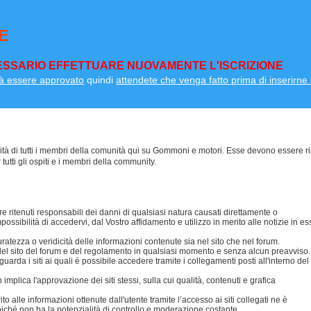
E
SSARIO EFFETTUARE NUOVAMENTE L'ISCRIZIONE
à essere approvato
quindi
attendete che venga fatto prima di inserirne a
lità di tutti i membri della comunità qui su Gommoni e motori. Esse devono essere ri
 tutti gli ospiti e i membri della community.
 ritenuti responsabili dei danni di qualsiasi natura causati direttamente o
possibilità di accedervi, dal Vostro affidamento e utilizzo in merito alle notizie in es
ezza o veridicità delle informazioni contenute sia nel sito che nel forum.
i del sito del forum e del regolamento in qualsiasi momento e senza alcun preavviso.
da i siti ai quali è possibile accedere tramite i collegamenti posti all'interno del
mplica l'approvazione dei siti stessi, sulla cui qualità, contenuti e grafica
 alle informazioni ottenute dall'utente tramite l’accesso ai siti collegati ne è
oiché non ha la potenzialità di controllo e moderazione costante.