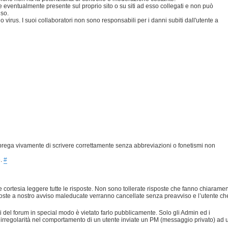
eventualmente presente sul proprio sito o su siti ad esso collegati e non può
uso.
 virus. I suoi collaboratori non sono responsabili per i danni subiti dall'utente a
prega vivamente di scrivere correttamente senza abbreviazioni o fonetismi non
e.
#
 cortesia leggere tutte le risposte. Non sono tollerate risposte che fanno chiarame
risposte a nostro avviso maleducate verranno cancellate senza preavviso e l’utente ch
nti del forum in special modo è vietato farlo pubblicamente. Solo gli Admin ed i
 irregolarità nel comportamento di un utente inviate un PM (messaggio privato) ad 