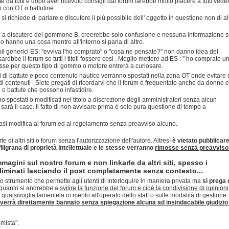
 da tutti e dopo aver ricevuto consigli dal forum farebbe molto piacere a tutti vede
li con OT o battutine .
richiede di parlare e discutere il più possibile dell' oggetto in questione non di alt
si a discutere del gommone B, creerebbe solo confusione e nessuna informazione s
o hanno una cosa mentre all'interno si parla di altro.
itoli generici ES: "evviva l'ho comprato" o "cosa ne pensate?" non danno idea del
ebbe il forum se tutti i titoli fossero cosi . Meglio mettere ad ES : " ho comprato u
sse per questo tipo di gommo o motore entrerà a curiosare.
i di battute e poco contenuto nautico verranno spostati nella zona OT onde evitare 
i contenuti . Siete pregati di ricordarvi che il forum è frequentato anche da donne e
i o battute che possono infastidire.
o spostati o modificati nel titolo a discrezione degli amministratori senza alcun
arà il caso. Il fatto di non avvisare prima è solo pura questione di tempo a
siasi modifica al forum ed al regolamento senza preavviso alcuno.
rte di altri siti o forum senza l'autorizzazione dell'autore. Altresì
è vietato pubblicar
 filigrana di proprietà intellettuale e le stesse verranno
rimosse senza preavviso
mmagini sul nostro forum e non linkarle da altri siti, spesso i
minati lasciando il post completamente senza contesto...
o strumento che permette agli utenti di interloquire in maniera privata ma
si prega 
quanto si andrebbe a
svilire la funzione del forum e cioè la condivisione di opinioni
 qualsivoglia lamentela in merito all'operato dello staff o sulle modalità di gestione
verrà direttamente bannato senza spiegazione alcuna ad insindacabile giudizio 
mista".