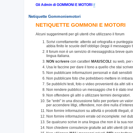
Gli Admin di GOMMONI E MOTORI
#
Netiquette Gommoniemotori
NETIQUETTE GOMMONI E MOTORI
Alcuni suggerimenti per gli utenti che utilizzano il forum
Scrivi correttamente: attento ad ortografia e punteggia
abbia finito le scuole dell’obbligo (leggi il messaggio t
Il forum non è un servizio di messaggistica breve qui
lingua italiana.
NON scrivere
con caratteri
MAIUSCOLI
: su web, per
Usa le faccine per dare il tono a quello che stai scriv
Non pubblicare informazioni personali e dati sensibili di
Non pubblicare foto che potrebbero mettere in imbaraz
Se pubblichi testi, foto o video provenienti da altri sit
Non rendere pubblico un messaggio che ti è stato inv
Non offendere gli altri o utilizzare termini denigratori.
Se “entri” in una discussione fallo per portare un val
per accendere litigi, offendere, non dire nulla d’intere
Non fornire informazioni su attività o prodotti illegali, 
Non fornire informazioni errate od incomplete: nel dub
Se qualcuno scrive in una lingua che non è la sua non ac
Non chiedere consulenze gratuite ad altri utenti (di solito