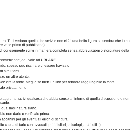
tura. Tutti vedono quello che scrivi e non ci fai una bella figura se sembra che tu n
re volte prima di pubblicarlo).
ndi cortesemente scrivi in maniera completa senza abbreviazioni o storpiature della
 convenzione, equivale ad
URLARE
.
endo: spesso può rischiare di essere travisato.
 altri utenti.
zo un altro utente.
i web cita la fonte. Meglio se metti un link per rendere raggiungibile la fonte.
iato privatamente.
ore aggiunto, scrivi qualcosa che abbia senso all’interno di quella discussione e non
ssante.
di qualsiasi natura siano.
bio non darle o verificale prima.
canirti per gli eventuali errori di scrittura.
 capita di farlo con avvocati, pubblicitari, psicologi, architetti...).