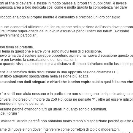
oni al fine di deviare le stesse in modo palese ai propri fini pubblicitari, è invece
apposita area a loro dedicata cosi come è molto gradita la competenza nel dare
prodotto analogo al proprio mentre è consentito e prezioso un loro consiglio
annunci economici all'interno del forum, tranne nella sezione dell'usato dove potran
ure limitate super-offerte del nuovo in esclusiva per gli utenti del forum.. Possono
 avvenimenti particolari.
uori tema
se preferite.
 tema in questione e altre volte sono nuovi temi di discussione.
 nuovo tema da discutere
sarebbe opportuno aprire una nuova discussione
questo p
e e per favorire la consultazione del forum a temi.
lo quando vissute al momento ma a distanza di tempo si rivelano molto fastidiose p
inenti alla tematica della discussione in una apposita sezione chiamata OT.
n titolo adeguato spostandola nella sezione più adatta.
cussioni con titoli adeguati e chiari che lascino capire subito qual è il tema che
se “ e simili non aiuta nessuno e in particolare non si ottengono le risposte adeguate
crivere : ho preso un motore da 250 Hp, cosa ne pensate ?" , oltre ad essere ridico
rendere in giro le persone.
 persone perchè offendono tutti gli utenti in quanto sono discriminati.
i del Forum "
nza avvisare l'autore perchè non abbiamo molto tempo a disposizione perchè questo 
rne di nuove e non dover intervenire come correttori di topic o moderatori.