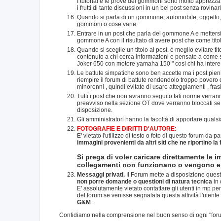
I tutorial e le prove dei gommoni sono molto apprezzate
i frutti di tante discussioni in un bel post senza rovinar
Quando si parla di un gommone, automobile, oggetto, si 
gommoni o cose varie
Entrare in un post che parla del gommone A e metter
gommone A con il risultato di avere post che come titol
Quando si sceglie un titolo al post, è meglio evitare t
contenuto a chi cerca informazioni e pensate a come sar
Joker 650 con motore yamaha 150 " cosi chi ha intere
Le battute simpatiche sono ben accette ma i post pien
riempire il forum di battute rendendolo troppo povero d
minorenni , quindi evitate di usare atteggiamenti , fras
Tutti i post che non avranno seguito tali norme verrann
preavviso nella sezione OT dove verranno bloccati se s
disposizione.
Gli amministratori hanno la facoltà di apportare qual
FOTOGRAFIE E DIRITTI D'AUTORE:
E' vietato l'utilizzo di testo o foto di questo forum da pa
immagini provenienti da altri siti che ne riportino la
Si prega di voler caricare direttamente le i
collegamenti non funzionano o vengono eli
Messaggi privati.
Il Forum mette a disposizione quest
non porre domande o questioni di natura tecnica
in 
E' assolutamente vietato contattare gli utenti in mp per
del forum se venisse segnalata questa attività l'utente
G&M
.
Confidiamo nella comprensione nel buon senso di ogni "foru