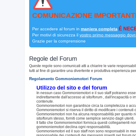
COMUNICAZIONE IMPORTANT
É NECE
Per accedere al forum in
maniera completa
Per motivi di sicurezza il
vostro primo messaggio dovr
Grazie per la comprensione
Regole del Forum
Queste regole sono comunicati atti a chiarire le varie responsabi
tutti al fine di garantire una divertente e produttiva esperienza per
Regolamento Gommoniemotori Forum
Utilizzo del sito e del forum
In nessun caso Gommoniemotori e il suo staff potranno essere
indirettamente dall'accesso al sito/forum , dall'incapacità o im
contenute.
Gommoniemotori non garantisce circa la completezza o accurat
Gommoniemotori si riserva il diritto di modificare i contenut
Gommoniemotori non ha alcuna responsabilità per quanto riguar
sito/forum stesso, forniti come semplice servizio dagli utenti.
Il fatto che Gommoniemotori fornisca questi collegamenti non i
gommoniemotori declina ogni responsabilità.
Gommoniemotori ed il suo staff non sono responsabili in merito
responsabile dei contenuti dei messaggi inseriti nel forum p