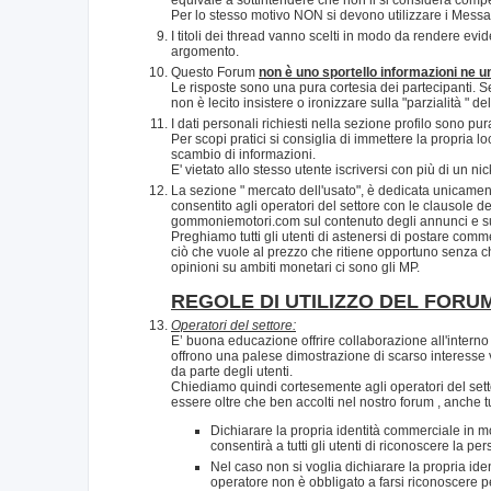
Per lo stesso motivo NON si devono utilizzare i Messaggi
I titoli dei thread vanno scelti in modo da rendere evide
argomento.
Questo Forum
non è uno sportello informazioni ne un 
Le risposte sono una pura cortesia dei partecipanti. Se 
non è lecito insistere o ironizzare sulla "parzialità " 
I dati personali richiesti nella sezione profilo sono pu
Per scopi pratici si consiglia di immettere la propria l
scambio di informazioni.
E' vietato allo stesso utente iscriversi con più di un n
La sezione " mercato dell'usato", è dedicata unicamente
consentito agli operatori del settore con le clausole de
gommoniemotori.com sul contenuto degli annunci e sull
Preghiamo tutti gli utenti di astenersi di postare commen
ciò che vuole al prezzo che ritiene opportuno senza che
opinioni su ambiti monetari ci sono gli MP.
REGOLE DI UTILIZZO DEL FORU
Operatori del settore:
E’ buona educazione offrire collaborazione all'interno 
offrono una palese dimostrazione di scarso interesse 
da parte degli utenti.
Chiediamo quindi cortesemente agli operatori del sett
essere oltre che ben accolti nel nostro forum , anche tu
Dichiarare la propria identità commerciale in mod
consentirà a tutti gli utenti di riconoscere la p
Nel caso non si voglia dichiarare la propria ide
operatore non è obbligato a farsi riconoscere 