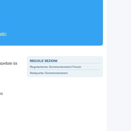
ltri
REGOLE SEZIONI
spettate da
Regolamento Gommoniemotori Forum
Netiquette Gommoniemotori
so