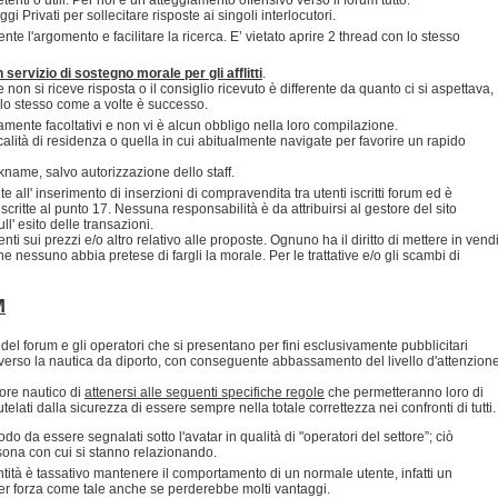
 Privati per sollecitare risposte ai singoli interlocutori.
nte l'argomento e facilitare la ricerca. E’ vietato aprire 2 thread con lo stesso
servizio di sostegno morale per gli afflitti
.
non si riceve risposta o il consiglio ricevuto è differente da quanto ci si aspettava,
dello stesso come a volte è successo.
ramente facoltativi e non vi è alcun obbligo nella loro compilazione.
ocalità di residenza o quella in cui abitualmente navigate per favorire un rapido
ickname, salvo autorizzazione dello staff.
 all' inserimento di inserzioni di compravendita tra utenti iscritti forum ed è
scritte al punto 17. Nessuna responsabilità è da attribuirsi al gestore del sito
' esito delle transazioni.
ti sui prezzi e/o altro relativo alle proposte. Ognuno ha il diritto di mettere in vend
 nessuno abbia pretese di fargli la morale. Per le trattative e/o gli scambi di
M
del forum e gli operatori che si presentano per fini esclusivamente pubblicitari
verso la nautica da diporto, con conseguente abbassamento del livello d'attenzion
ore nautico di
attenersi alle seguenti specifiche regole
che permetteranno loro di
telati dalla sicurezza di essere sempre nella totale correttezza nei confronti di tutti.
o da essere segnalati sotto l'avatar in qualità di "operatori del settore”; ciò
ersona con cui si stanno relazionando.
ntità è tassativo mantenere il comportamento di un normale utente, infatti un
per forza come tale anche se perderebbe molti vantaggi.