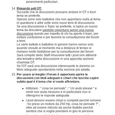
avvenimenti particolari.
Riguardo agli OT:
Succede che le discussioni possano andare in OT o
fuori
tema
se preferite.
Spesso sono solo battutine che non apportano nulla al tema
in questione e altre volte sono nuovi temi di discussione.
Se una discussione o Topic se preferite, vi ispira un nuovo
tema da discutere
sarebbe opportuno aprire una nuova
discussione
questo per rispetto di chi ha aperto il topic, per
evitare confusione e per favorire la consultazione del forum
a temi.
Le varie battute e battutine in genere hanno senso solo
quando vissute al momento ma a distanza di tempo si
rivelano molto fastidiose per la consultazione dei forum.
Sarà compito dello Staff rimuovere tutti i post non attinenti
alla tematica della discussione in una apposita sezione
chiamata OT.
Se l'OT sarà una discussione interessante le daremo un
titolo adeguato spostandola nella sezione più adatta.
Per usare al meglio i Forum è opportuno aprire le
discussioni con titoli adeguati e chiari che lascino capire
subito qual è il tema che si vuole affrontare.
Intitolare : “ cosa ne pensate” ; “ Un aiuto please “ e
simili non aiuta nessuno e in particolare non si
ottengono le risposte adeguate.
I post devono essere chiari e completi perchè scrivere
: ho preso un motore da 250 Hp, cosa ne pensate ?" ,
oltre ad essere ridicolo da anche fastidio perchè
sembra che si voglia prendere in giro le persone.