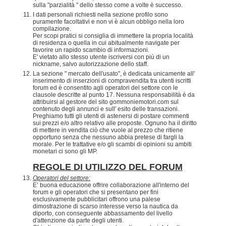
sulla "parzialità " dello stesso come a volte è successo.
I dati personali richiesti nella sezione profilo sono
puramente facoltativi e non vi è alcun obbligo nella loro
compilazione.
Per scopi pratici si consiglia di immettere la propria località
di residenza o quella in cui abitualmente navigate per
favorire un rapido scambio di informazioni.
E' vietato allo stesso utente iscriversi con più di un
nickname, salvo autorizzazione dello staff.
La sezione " mercato dell'usato", è dedicata unicamente all'
inserimento di inserzioni di compravendita tra utenti iscritti
forum ed è consentito agli operatori del settore con le
clausole descritte al punto 17. Nessuna responsabilità è da
attribuirsi al gestore del sito gommoniemotori.com sul
contenuto degli annunci e sull' esito delle transazioni.
Preghiamo tutti gli utenti di astenersi di postare commenti
sui prezzi e/o altro relativo alle proposte. Ognuno ha il diritto
di mettere in vendita ciò che vuole al prezzo che ritiene
opportuno senza che nessuno abbia pretese di fargli la
morale. Per le trattative e/o gli scambi di opinioni su ambiti
monetari ci sono gli MP.
REGOLE DI UTILIZZO DEL FORUM
Operatori del settore:
E’ buona educazione offrire collaborazione all'interno del
forum e gli operatori che si presentano per fini
esclusivamente pubblicitari offrono una palese
dimostrazione di scarso interesse verso la nautica da
diporto, con conseguente abbassamento del livello
d'attenzione da parte degli utenti.