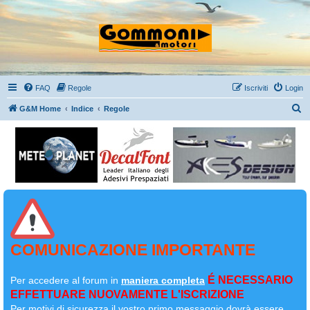
FAQ
Regole
Iscriviti
Login
C
G&M Home
Indice
Regole
e
r
c
a
COMUNICAZIONE IMPORTANTE
É NECESSARIO
Per accedere al forum in
maniera completa
EFFETTUARE NUOVAMENTE L'ISCRIZIONE
Per motivi di sicurezza il
vostro primo messaggio dovrà essere