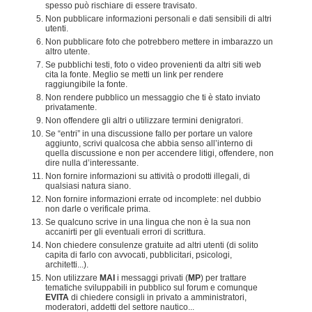
spesso può rischiare di essere travisato.
Non pubblicare informazioni personali e dati sensibili di altri
utenti.
Non pubblicare foto che potrebbero mettere in imbarazzo un
altro utente.
Se pubblichi testi, foto o video provenienti da altri siti web
cita la fonte. Meglio se metti un link per rendere
raggiungibile la fonte.
Non rendere pubblico un messaggio che ti è stato inviato
privatamente.
Non offendere gli altri o utilizzare termini denigratori.
Se “entri” in una discussione fallo per portare un valore
aggiunto, scrivi qualcosa che abbia senso all’interno di
quella discussione e non per accendere litigi, offendere, non
dire nulla d’interessante.
Non fornire informazioni su attività o prodotti illegali, di
qualsiasi natura siano.
Non fornire informazioni errate od incomplete: nel dubbio
non darle o verificale prima.
Se qualcuno scrive in una lingua che non è la sua non
accanirti per gli eventuali errori di scrittura.
Non chiedere consulenze gratuite ad altri utenti (di solito
capita di farlo con avvocati, pubblicitari, psicologi,
architetti...).
Non utilizzare
MAI
i messaggi privati (
MP
) per trattare
tematiche sviluppabili in pubblico sul forum e comunque
EVITA
di chiedere consigli in privato a amministratori,
moderatori, addetti del settore nautico...