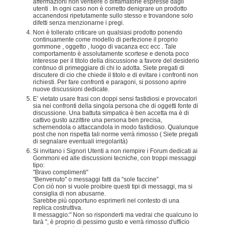
affermazioni non veritiere o diffamatorie espresse dagli
utenti . In ogni caso non è corretto denigrare un prodotto
accanendosi ripetutamente sullo stesso e trovandone solo
difetti senza menzionarne i pregi.
Non è tollerato criticare un qualsiasi prodotto ponendo
continuamente come modello di perfezione il proprio
gommone , oggetto , luogo di vacanza ecc ecc . Tale
comportamento è assolutamente scortese e denota poco
interesse per il titolo della discussione a favore del desiderio
continuo di primeggiare di chi lo adotta. Siete pregati di
discutere di cio che chiede il titolo e di evitare i confronti non
richiesti. Per fare confronti e paragoni, si possono aprire
nuove discussioni dedicate.
E’ vietato usare frasi con doppi sensi fastidiosi e provocatori
sia nei confronti della singola persona che di oggetti fonte di
discussione. Una battuta simpatica è ben accetta ma è di
cattivo gusto azzittire una persona ben precisa,
schernendola o attaccandola in modo fastidioso. Qualunque
post che non rispetta tali norme verrà rimosso ( Siete pregati
di segnalare eventuali irregolarità)
Si invitano i Signori Utenti a non riempire i Forum dedicati ai
Gommoni ed alle discussioni tecniche, con troppi messaggi
tipo:
"Bravo complimenti"
"Benvenuto" o messaggi fatti da “sole faccine”
Con ciò non si vuole proibire questi tipi di messaggi, ma si
consiglia di non abusarne.
Sarebbe più opportuno esprimerli nel contesto di una
replica costruttiva.
Il messaggio:" Non so risponderti ma vedrai che qualcuno lo
farà ", è proprio di pessimo gusto e verrà rimosso d'ufficio