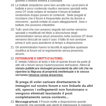
gommo o motore entrerà a curiosare.
Le battute simpatiche sono ben accette ma i post pieni di
battute e poco contenuto nautico verranno spostati nella
zona OT onde evitare di riempire il forum di battute
rendendolo troppo povero di contenuti . Siete pregati di
ricordarvi che il forum è frequentato anche da donne e
minorenni , quindi evitate di usare atteggiamenti , frasi o
battute che possono infastidire.
Tutti i post che non avranno seguito tali norme verranno
spostati o modificati nel titolo a discrezione degli
amministratori senza alcun preavviso nella sezione OT dove
verranno bloccati se sarà il caso. Il fatto di non avvisare
prima è solo pura questione di tempo a disposizione.
Gli amministratori hanno la facoltà di apportare qualsiasi
modifica al forum ed al regolamento senza preavviso
alcuno.
FOTOGRAFIE E DIRITTI D'AUTORE:
E' vietato l'utilizzo di testo o foto di questo forum da parte di
altri siti o forum senza l'autorizzazione dell'autore. Altresì
è
vietato pubblicare immagini provenienti da altri siti che ne
riportino la filigrana di proprietà intellettuale e le stesse
verranno
rimosse senza preavviso.
Si prega di voler caricare direttamente le
immagini sul nostro forum e non linkarle da altri
siti, spesso i collegamenti non funzionano o
vengono eliminati lasciando il post
completamente senza contesto...
Messaggi privati.
Il Forum mette a disposizione questo
strumento che permette agli utenti di interloquire in maniera