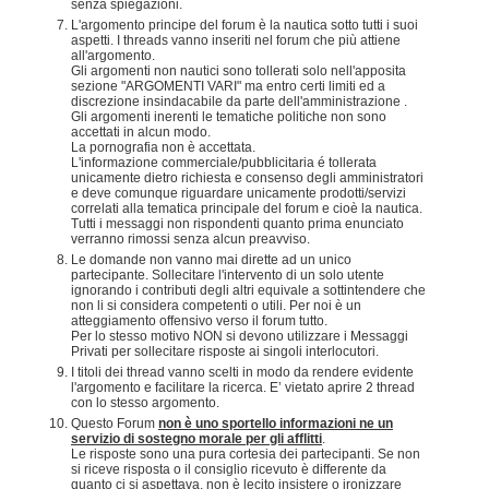
senza spiegazioni.
L'argomento principe del forum è la nautica sotto tutti i suoi
aspetti. I threads vanno inseriti nel forum che più attiene
all'argomento.
Gli argomenti non nautici sono tollerati solo nell'apposita
sezione "ARGOMENTI VARI" ma entro certi limiti ed a
discrezione insindacabile da parte dell'amministrazione .
Gli argomenti inerenti le tematiche politiche non sono
accettati in alcun modo.
La pornografia non è accettata.
L'informazione commerciale/pubblicitaria é tollerata
unicamente dietro richiesta e consenso degli amministratori
e deve comunque riguardare unicamente prodotti/servizi
correlati alla tematica principale del forum e cioè la nautica.
Tutti i messaggi non rispondenti quanto prima enunciato
verranno rimossi senza alcun preavviso.
Le domande non vanno mai dirette ad un unico
partecipante. Sollecitare l'intervento di un solo utente
ignorando i contributi degli altri equivale a sottintendere che
non li si considera competenti o utili. Per noi è un
atteggiamento offensivo verso il forum tutto.
Per lo stesso motivo NON si devono utilizzare i Messaggi
Privati per sollecitare risposte ai singoli interlocutori.
I titoli dei thread vanno scelti in modo da rendere evidente
l'argomento e facilitare la ricerca. E’ vietato aprire 2 thread
con lo stesso argomento.
Questo Forum
non è uno sportello informazioni ne un
servizio di sostegno morale per gli afflitti
.
Le risposte sono una pura cortesia dei partecipanti. Se non
si riceve risposta o il consiglio ricevuto è differente da
quanto ci si aspettava, non è lecito insistere o ironizzare