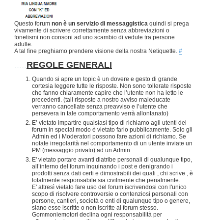
Questo forum
non è un servizio di messaggistica
quindi si prega
vivamente di scrivere correttamente senza abbreviazioni o
fonetismi non consoni ad uno scambio di vedute tra persone
adulte.
A tal fine preghiamo prendere visione della nostra Netiquette.
#
.....
REGOLE GENERALI
Quando si apre un topic è un dovere e gesto di grande
cortesia leggere tutte le risposte. Non sono tollerate risposte
che fanno chiaramente capire che l’utente non ha letto le
precedenti. (tali risposte a nostro avviso maleducate
verranno cancellate senza preavviso e l’utente che
persevera in tale comportamento verrà allontanato)
E’ vietato impartire qualsiasi tipo di richiamo agli utenti del
forum in special modo è vietato farlo pubblicamente. Solo gli
Admin ed i Moderatori possono fare azioni di richiamo. Se
notate irregolarità nel comportamento di un utente inviate un
PM (messaggio privato) ad un Admin.
E' vietato portare avanti diatribe personali di qualunque tipo,
all’interno del forum inquinando i post e denigrando i
prodotti senza dati certi e dimostrabili dei quali , chi scrive , è
totalmente responsabile sia civilmente che penalmente.
E' altresì vietato fare uso del forum iscrivendosi con l'unico
scopo di risolvere controversie o contenziosi personali con
persone, cantieri, società o enti di qualunque tipo o genere,
siano esse iscritte o non iscritte al forum stesso.
Gommoniemotori declina ogni responsabilità per