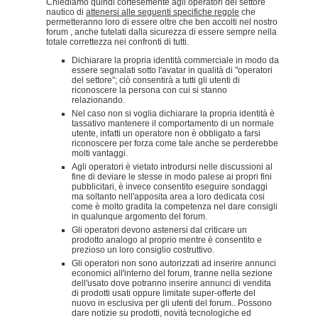
Chiediamo quindi cortesemente agli operatori del settore
nautico di
attenersi alle seguenti specifiche regole
che
permetteranno loro di essere oltre che ben accolti nel nostro
forum , anche tutelati dalla sicurezza di essere sempre nella
totale correttezza nei confronti di tutti.
Dichiarare la propria identità commerciale in modo da
essere segnalati sotto l'avatar in qualità di "operatori
del settore”; ciò consentirà a tutti gli utenti di
riconoscere la persona con cui si stanno
relazionando.
Nel caso non si voglia dichiarare la propria identità è
tassativo mantenere il comportamento di un normale
utente, infatti un operatore non è obbligato a farsi
riconoscere per forza come tale anche se perderebbe
molti vantaggi.
Agli operatori è vietato introdursi nelle discussioni al
fine di deviare le stesse in modo palese ai propri fini
pubblicitari, è invece consentito eseguire sondaggi
ma soltanto nell'apposita area a loro dedicata cosi
come è molto gradita la competenza nel dare consigli
in qualunque argomento del forum.
Gli operatori devono astenersi dal criticare un
prodotto analogo al proprio mentre è consentito e
prezioso un loro consiglio costruttivo.
Gli operatori non sono autorizzati ad inserire annunci
economici all'interno del forum, tranne nella sezione
dell'usato dove potranno inserire annunci di vendita
di prodotti usati oppure limitate super-offerte del
nuovo in esclusiva per gli utenti del forum.. Possono
dare notizie su prodotti, novità tecnologiche ed