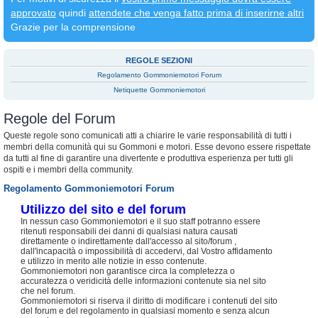
approvato
quindi
attendete che venga fatto prima di inserirne altri
Grazie per la comprensione
REGOLE SEZIONI
Regolamento Gommoniemotori Forum
Netiquette Gommoniemotori
Regole del Forum
Queste regole sono comunicati atti a chiarire le varie responsabilità di tutti i
membri della comunità qui su Gommoni e motori. Esse devono essere rispettate
da tutti al fine di garantire una divertente e produttiva esperienza per tutti gli
ospiti e i membri della community.
Regolamento Gommoniemotori Forum
Utilizzo del sito e del forum
In nessun caso Gommoniemotori e il suo staff potranno essere
ritenuti responsabili dei danni di qualsiasi natura causati
direttamente o indirettamente dall'accesso al sito/forum ,
dall'incapacità o impossibilità di accedervi, dal Vostro affidamento
e utilizzo in merito alle notizie in esso contenute.
Gommoniemotori non garantisce circa la completezza o
accuratezza o veridicità delle informazioni contenute sia nel sito
che nel forum.
Gommoniemotori si riserva il diritto di modificare i contenuti del sito
del forum e del regolamento in qualsiasi momento e senza alcun