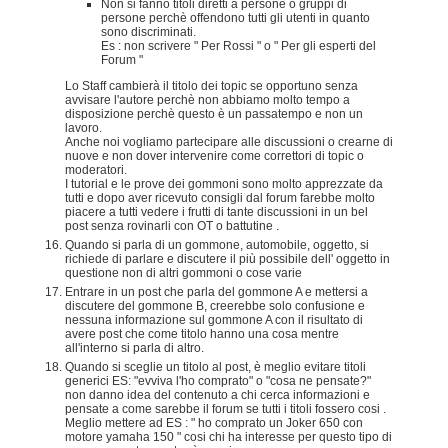
Non si fanno titoli diretti a persone o gruppi di
persone perchè offendono tutti gli utenti in quanto
sono discriminati.
Es : non scrivere " Per Rossi " o " Per gli esperti del
Forum "
Lo Staff cambierà il titolo dei topic se opportuno senza
avvisare l'autore perchè non abbiamo molto tempo a
disposizione perchè questo è un passatempo e non un
lavoro.
Anche noi vogliamo partecipare alle discussioni o crearne di
nuove e non dover intervenire come correttori di topic o
moderatori.
I tutorial e le prove dei gommoni sono molto apprezzate da
tutti e dopo aver ricevuto consigli dal forum farebbe molto
piacere a tutti vedere i frutti di tante discussioni in un bel
post senza rovinarli con OT o battutine .
Quando si parla di un gommone, automobile, oggetto, si
richiede di parlare e discutere il più possibile dell' oggetto in
questione non di altri gommoni o cose varie
Entrare in un post che parla del gommone A e mettersi a
discutere del gommone B, creerebbe solo confusione e
nessuna informazione sul gommone A con il risultato di
avere post che come titolo hanno una cosa mentre
all'interno si parla di altro.
Quando si sceglie un titolo al post, è meglio evitare titoli
generici ES: "evviva l'ho comprato" o "cosa ne pensate?"
non danno idea del contenuto a chi cerca informazioni e
pensate a come sarebbe il forum se tutti i titoli fossero cosi .
Meglio mettere ad ES : " ho comprato un Joker 650 con
motore yamaha 150 " cosi chi ha interesse per questo tipo di