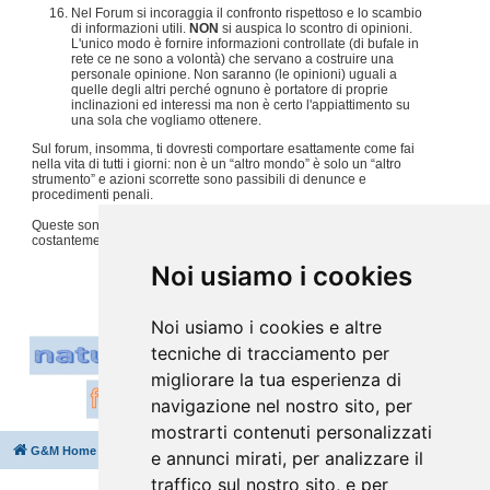
Nel Forum si incoraggia il confronto rispettoso e lo scambio
di informazioni utili.
NON
si auspica lo scontro di opinioni.
L'unico modo è fornire informazioni controllate (di bufale in
rete ce ne sono a volontà) che servano a costruire una
personale opinione. Non saranno (le opinioni) uguali a
quelle degli altri perché ognuno è portatore di proprie
inclinazioni ed interessi ma non è certo l'appiattimento su
una sola che vogliamo ottenere.
Sul forum, insomma, ti dovresti comportare esattamente come fai
nella vita di tutti i giorni: non è un “altro mondo” è solo un “altro
strumento” e azioni scorrette sono passibili di denunce e
procedimenti penali.
Queste sono solo alcune regole, per tutto il resto usiamo
costantemente
buon senso e tanto rispetto per gli altri
.
#
Noi usiamo i cookies
Noi usiamo i cookies e altre
tecniche di tracciamento per
migliorare la tua esperienza di
navigazione nel nostro sito, per
mostrarti contenuti personalizzati
G&M Home
Indice
Cancella cookie
Tutti gli orari sono
UTC+02:00
e annunci mirati, per analizzare il
traffico sul nostro sito, e per