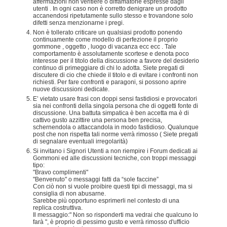
affermazioni non veritiere o diffamatorie espresse dagli
utenti . In ogni caso non è corretto denigrare un prodotto
accanendosi ripetutamente sullo stesso e trovandone solo
difetti senza menzionarne i pregi.
Non è tollerato criticare un qualsiasi prodotto ponendo
continuamente come modello di perfezione il proprio
gommone , oggetto , luogo di vacanza ecc ecc . Tale
comportamento è assolutamente scortese e denota poco
interesse per il titolo della discussione a favore del desiderio
continuo di primeggiare di chi lo adotta. Siete pregati di
discutere di cio che chiede il titolo e di evitare i confronti non
richiesti. Per fare confronti e paragoni, si possono aprire
nuove discussioni dedicate.
E’ vietato usare frasi con doppi sensi fastidiosi e provocatori
sia nei confronti della singola persona che di oggetti fonte di
discussione. Una battuta simpatica è ben accetta ma è di
cattivo gusto azzittire una persona ben precisa,
schernendola o attaccandola in modo fastidioso. Qualunque
post che non rispetta tali norme verrà rimosso ( Siete pregati
di segnalare eventuali irregolarità)
Si invitano i Signori Utenti a non riempire i Forum dedicati ai
Gommoni ed alle discussioni tecniche, con troppi messaggi
tipo:
"Bravo complimenti"
"Benvenuto" o messaggi fatti da “sole faccine”
Con ciò non si vuole proibire questi tipi di messaggi, ma si
consiglia di non abusarne.
Sarebbe più opportuno esprimerli nel contesto di una
replica costruttiva.
Il messaggio:" Non so risponderti ma vedrai che qualcuno lo
farà ", è proprio di pessimo gusto e verrà rimosso d'ufficio