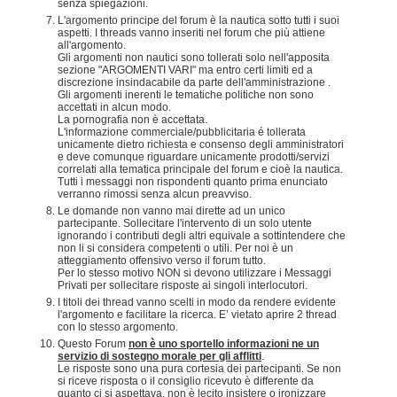
senza spiegazioni.
L'argomento principe del forum è la nautica sotto tutti i suoi
aspetti. I threads vanno inseriti nel forum che più attiene
all'argomento.
Gli argomenti non nautici sono tollerati solo nell'apposita
sezione "ARGOMENTI VARI" ma entro certi limiti ed a
discrezione insindacabile da parte dell'amministrazione .
Gli argomenti inerenti le tematiche politiche non sono
accettati in alcun modo.
La pornografia non è accettata.
L'informazione commerciale/pubblicitaria é tollerata
unicamente dietro richiesta e consenso degli amministratori
e deve comunque riguardare unicamente prodotti/servizi
correlati alla tematica principale del forum e cioè la nautica.
Tutti i messaggi non rispondenti quanto prima enunciato
verranno rimossi senza alcun preavviso.
Le domande non vanno mai dirette ad un unico
partecipante. Sollecitare l'intervento di un solo utente
ignorando i contributi degli altri equivale a sottintendere che
non li si considera competenti o utili. Per noi è un
atteggiamento offensivo verso il forum tutto.
Per lo stesso motivo NON si devono utilizzare i Messaggi
Privati per sollecitare risposte ai singoli interlocutori.
I titoli dei thread vanno scelti in modo da rendere evidente
l'argomento e facilitare la ricerca. E’ vietato aprire 2 thread
con lo stesso argomento.
Questo Forum
non è uno sportello informazioni ne un
servizio di sostegno morale per gli afflitti
.
Le risposte sono una pura cortesia dei partecipanti. Se non
si riceve risposta o il consiglio ricevuto è differente da
quanto ci si aspettava, non è lecito insistere o ironizzare