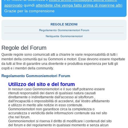
approvato
quindi
attendete che venga fatto prima di inserirne altri
Grazie per la comprensione
REGOLE SEZIONI
Regolamento Gommoniemotori Forum
Netiquette Gommoniemotori
Regole del Forum
Queste regole sono comunicati atti a chiarire le varie responsabilità di tutti i
membri della comunità qui su Gommoni e motori. Esse devono essere rispettate
da tutti al fine di garantire una divertente e produttiva esperienza per tutti gli
ospiti e i membri della community.
Regolamento Gommoniemotori Forum
Utilizzo del sito e del forum
In nessun caso Gommoniemotori e il suo staff potranno essere
ritenuti responsabili dei danni di qualsiasi natura causati
direttamente o indirettamente dall'accesso al sito/forum ,
dall'incapacità o impossibilità di accedervi, dal Vostro affidamento
e utilizzo in merito alle notizie in esso contenute.
Gommoniemotori non garantisce circa la completezza o
accuratezza o veridicità delle informazioni contenute sia nel sito
che nel forum.
Gommoniemotori si riserva il diritto di modificare i contenuti del sito
del forum e del regolamento in qualsiasi momento e senza alcun