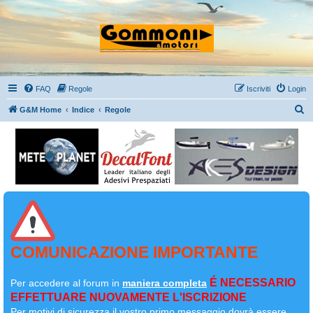
FAQ
Regole
Iscriviti
Login
C
G&M Home
Indice
Regole
e
r
c
a
COMUNICAZIONE IMPORTANTE
É NECESSARIO
Per accedere al forum in
maniera completa
EFFETTUARE NUOVAMENTE L'ISCRIZIONE
Per motivi di sicurezza il
vostro primo messaggio dovrà essere