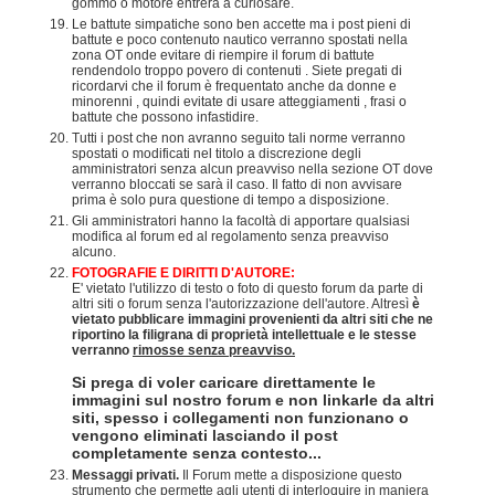
gommo o motore entrerà a curiosare.
Le battute simpatiche sono ben accette ma i post pieni di
battute e poco contenuto nautico verranno spostati nella
zona OT onde evitare di riempire il forum di battute
rendendolo troppo povero di contenuti . Siete pregati di
ricordarvi che il forum è frequentato anche da donne e
minorenni , quindi evitate di usare atteggiamenti , frasi o
battute che possono infastidire.
Tutti i post che non avranno seguito tali norme verranno
spostati o modificati nel titolo a discrezione degli
amministratori senza alcun preavviso nella sezione OT dove
verranno bloccati se sarà il caso. Il fatto di non avvisare
prima è solo pura questione di tempo a disposizione.
Gli amministratori hanno la facoltà di apportare qualsiasi
modifica al forum ed al regolamento senza preavviso
alcuno.
FOTOGRAFIE E DIRITTI D'AUTORE:
E' vietato l'utilizzo di testo o foto di questo forum da parte di
altri siti o forum senza l'autorizzazione dell'autore. Altresì
è
vietato pubblicare immagini provenienti da altri siti che ne
riportino la filigrana di proprietà intellettuale e le stesse
verranno
rimosse senza preavviso.
Si prega di voler caricare direttamente le
immagini sul nostro forum e non linkarle da altri
siti, spesso i collegamenti non funzionano o
vengono eliminati lasciando il post
completamente senza contesto...
Messaggi privati.
Il Forum mette a disposizione questo
strumento che permette agli utenti di interloquire in maniera