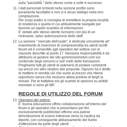
sulla "parzialità " dello stesso come a volte è successo.
I dati personali richiesti nella sezione profilo sono
puramente facoltativi e non vi è alcun obbligo nella loro
compilazione.
Per scopi pratici si consiglia di immettere la propria località
di residenza o quella in cui abitualmente navigate per
favorire un rapido scambio di informazioni.
E' vietato allo stesso utente iscriversi con più di un
nickname, salvo autorizzazione dello staff.
La sezione " mercato dell'usato", è dedicata unicamente all'
inserimento di inserzioni di compravendita tra utenti iscritti
forum ed è consentito agli operatori del settore con le
clausole descritte al punto 17. Nessuna responsabilità è da
attribuirsi al gestore del sito gommoniemotori.com sul
contenuto degli annunci e sull' esito delle transazioni.
Preghiamo tutti gli utenti di astenersi di postare commenti
sui prezzi e/o altro relativo alle proposte. Ognuno ha il diritto
di mettere in vendita ciò che vuole al prezzo che ritiene
opportuno senza che nessuno abbia pretese di fargli la
morale. Per le trattative e/o gli scambi di opinioni su ambiti
monetari ci sono gli MP.
REGOLE DI UTILIZZO DEL FORUM
Operatori del settore:
E’ buona educazione offrire collaborazione all'interno del
forum e gli operatori che si presentano per fini
esclusivamente pubblicitari offrono una palese
dimostrazione di scarso interesse verso la nautica da
diporto, con conseguente abbassamento del livello
d'attenzione da parte degli utenti.