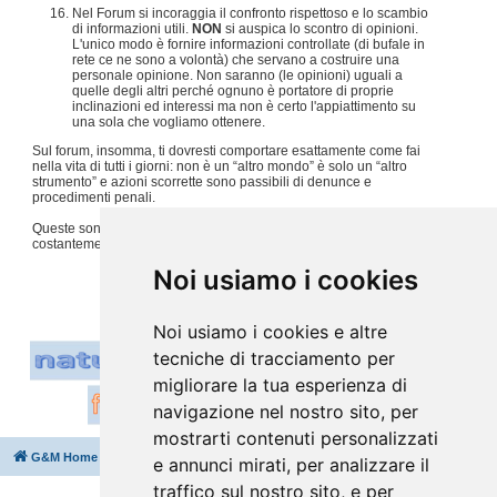
Nel Forum si incoraggia il confronto rispettoso e lo scambio
di informazioni utili.
NON
si auspica lo scontro di opinioni.
L'unico modo è fornire informazioni controllate (di bufale in
rete ce ne sono a volontà) che servano a costruire una
personale opinione. Non saranno (le opinioni) uguali a
quelle degli altri perché ognuno è portatore di proprie
inclinazioni ed interessi ma non è certo l'appiattimento su
una sola che vogliamo ottenere.
Sul forum, insomma, ti dovresti comportare esattamente come fai
nella vita di tutti i giorni: non è un “altro mondo” è solo un “altro
strumento” e azioni scorrette sono passibili di denunce e
procedimenti penali.
Queste sono solo alcune regole, per tutto il resto usiamo
costantemente
buon senso e tanto rispetto per gli altri
.
#
Noi usiamo i cookies
Noi usiamo i cookies e altre
tecniche di tracciamento per
migliorare la tua esperienza di
navigazione nel nostro sito, per
mostrarti contenuti personalizzati
G&M Home
Indice
Cancella cookie
Tutti gli orari sono
UTC+02:00
e annunci mirati, per analizzare il
traffico sul nostro sito, e per