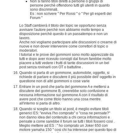
Non si fanno titoli diretti a persone o gruppi di
persone perchè offendono tutti gli utenti in quanto
sono discriminati.
Es : non scrivere " Per Rossi " o " Per gli esperti del
Forum "
Lo Staff cambierà il titolo dei topic se opportuno senza
avvisare l'autore perchè non abbiamo molto tempo a
disposizione perchè questo è un passatempo e non un
lavoro.
Anche noi vogliamo partecipare alle discussioni o crearne di
nuove e non dover intervenire come correttori di topic o
moderatori.
I tutorial e le prove dei gommoni sono molto apprezzate da
tutti e dopo aver ricevuto consigli dal forum farebbe molto
piacere a tutti vedere i frutti di tante discussioni in un bel
post senza rovinarli con OT o battutine .
Quando si parla di un gommone, automobile, oggetto, si
richiede di parlare e discutere il più possibile dell' oggetto in
questione non di altri gommoni o cose varie
Entrare in un post che parla del gommone A e mettersi a
discutere del gommone B, creerebbe solo confusione e
nessuna informazione sul gommone A con il risultato di
avere post che come titolo hanno una cosa mentre
all'interno si parla di altro.
Quando si sceglie un titolo al post, è meglio evitare titoli
generici ES: "evviva l'ho comprato" o "cosa ne pensate?"
non danno idea del contenuto a chi cerca informazioni e
pensate a come sarebbe il forum se tutti i titoli fossero cosi .
Meglio mettere ad ES : " ho comprato un Joker 650 con
motore yamaha 150 " cosi chi ha interesse per questo tipo di