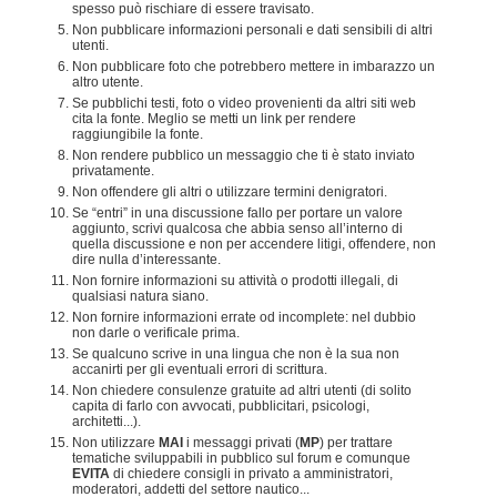
spesso può rischiare di essere travisato.
Non pubblicare informazioni personali e dati sensibili di altri
utenti.
Non pubblicare foto che potrebbero mettere in imbarazzo un
altro utente.
Se pubblichi testi, foto o video provenienti da altri siti web
cita la fonte. Meglio se metti un link per rendere
raggiungibile la fonte.
Non rendere pubblico un messaggio che ti è stato inviato
privatamente.
Non offendere gli altri o utilizzare termini denigratori.
Se “entri” in una discussione fallo per portare un valore
aggiunto, scrivi qualcosa che abbia senso all’interno di
quella discussione e non per accendere litigi, offendere, non
dire nulla d’interessante.
Non fornire informazioni su attività o prodotti illegali, di
qualsiasi natura siano.
Non fornire informazioni errate od incomplete: nel dubbio
non darle o verificale prima.
Se qualcuno scrive in una lingua che non è la sua non
accanirti per gli eventuali errori di scrittura.
Non chiedere consulenze gratuite ad altri utenti (di solito
capita di farlo con avvocati, pubblicitari, psicologi,
architetti...).
Non utilizzare
MAI
i messaggi privati (
MP
) per trattare
tematiche sviluppabili in pubblico sul forum e comunque
EVITA
di chiedere consigli in privato a amministratori,
moderatori, addetti del settore nautico...