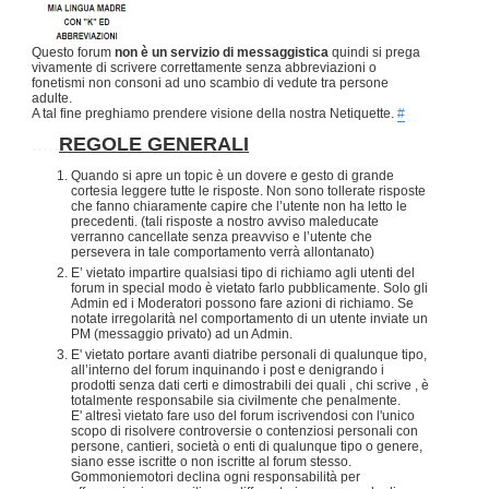
Questo forum
non è un servizio di messaggistica
quindi si prega
vivamente di scrivere correttamente senza abbreviazioni o
fonetismi non consoni ad uno scambio di vedute tra persone
adulte.
A tal fine preghiamo prendere visione della nostra Netiquette.
#
.....
REGOLE GENERALI
Quando si apre un topic è un dovere e gesto di grande
cortesia leggere tutte le risposte. Non sono tollerate risposte
che fanno chiaramente capire che l’utente non ha letto le
precedenti. (tali risposte a nostro avviso maleducate
verranno cancellate senza preavviso e l’utente che
persevera in tale comportamento verrà allontanato)
E’ vietato impartire qualsiasi tipo di richiamo agli utenti del
forum in special modo è vietato farlo pubblicamente. Solo gli
Admin ed i Moderatori possono fare azioni di richiamo. Se
notate irregolarità nel comportamento di un utente inviate un
PM (messaggio privato) ad un Admin.
E' vietato portare avanti diatribe personali di qualunque tipo,
all’interno del forum inquinando i post e denigrando i
prodotti senza dati certi e dimostrabili dei quali , chi scrive , è
totalmente responsabile sia civilmente che penalmente.
E' altresì vietato fare uso del forum iscrivendosi con l'unico
scopo di risolvere controversie o contenziosi personali con
persone, cantieri, società o enti di qualunque tipo o genere,
siano esse iscritte o non iscritte al forum stesso.
Gommoniemotori declina ogni responsabilità per