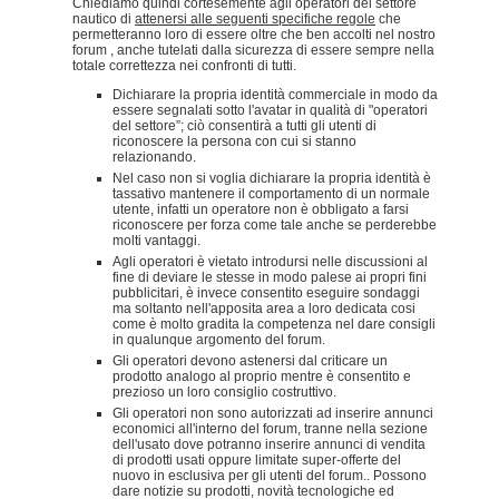
Chiediamo quindi cortesemente agli operatori del settore
nautico di
attenersi alle seguenti specifiche regole
che
permetteranno loro di essere oltre che ben accolti nel nostro
forum , anche tutelati dalla sicurezza di essere sempre nella
totale correttezza nei confronti di tutti.
Dichiarare la propria identità commerciale in modo da
essere segnalati sotto l'avatar in qualità di "operatori
del settore”; ciò consentirà a tutti gli utenti di
riconoscere la persona con cui si stanno
relazionando.
Nel caso non si voglia dichiarare la propria identità è
tassativo mantenere il comportamento di un normale
utente, infatti un operatore non è obbligato a farsi
riconoscere per forza come tale anche se perderebbe
molti vantaggi.
Agli operatori è vietato introdursi nelle discussioni al
fine di deviare le stesse in modo palese ai propri fini
pubblicitari, è invece consentito eseguire sondaggi
ma soltanto nell'apposita area a loro dedicata cosi
come è molto gradita la competenza nel dare consigli
in qualunque argomento del forum.
Gli operatori devono astenersi dal criticare un
prodotto analogo al proprio mentre è consentito e
prezioso un loro consiglio costruttivo.
Gli operatori non sono autorizzati ad inserire annunci
economici all'interno del forum, tranne nella sezione
dell'usato dove potranno inserire annunci di vendita
di prodotti usati oppure limitate super-offerte del
nuovo in esclusiva per gli utenti del forum.. Possono
dare notizie su prodotti, novità tecnologiche ed