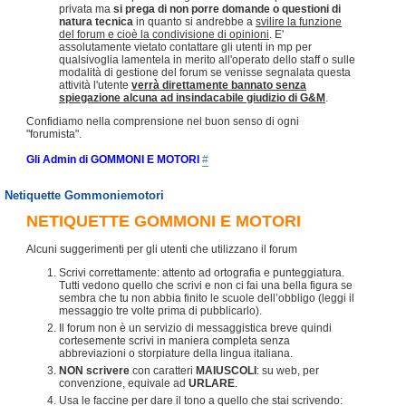
privata ma
si prega di non porre domande o questioni di
natura tecnica
in quanto si andrebbe a
svilire la funzione
del forum e cioè la condivisione di opinioni
. E'
assolutamente vietato contattare gli utenti in mp per
qualsivoglia lamentela in merito all'operato dello staff o sulle
modalità di gestione del forum se venisse segnalata questa
attività l'utente
verrà direttamente bannato senza
spiegazione alcuna ad insindacabile giudizio di G&M
.
Confidiamo nella comprensione nel buon senso di ogni
"forumista".
Gli Admin di GOMMONI E MOTORI
#
Netiquette Gommoniemotori
NETIQUETTE GOMMONI E MOTORI
Alcuni suggerimenti per gli utenti che utilizzano il forum
Scrivi correttamente: attento ad ortografia e punteggiatura.
Tutti vedono quello che scrivi e non ci fai una bella figura se
sembra che tu non abbia finito le scuole dell’obbligo (leggi il
messaggio tre volte prima di pubblicarlo).
Il forum non è un servizio di messaggistica breve quindi
cortesemente scrivi in maniera completa senza
abbreviazioni o storpiature della lingua italiana.
NON scrivere
con caratteri
MAIUSCOLI
: su web, per
convenzione, equivale ad
URLARE
.
Usa le faccine per dare il tono a quello che stai scrivendo: