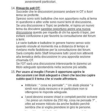
avvenimenti particolari.
Riguardo agli OT:
Succede che le discussioni possano andare in OT o
fuori
tema
se preferite.
Spesso sono solo battutine che non apportano nulla al tema
in questione e altre volte sono nuovi temi di discussione.
Se una discussione o Topic se preferite, vi ispira un nuovo
tema da discutere
sarebbe opportuno aprire una nuova
discussione
questo per rispetto di chi ha aperto il topic, per
evitare confusione e per favorire la consultazione del forum
a temi.
Le varie battute e battutine in genere hanno senso solo
quando vissute al momento ma a distanza di tempo si
rivelano molto fastidiose per la consultazione dei forum.
Sarà compito dello Staff rimuovere tutti i post non attinenti
alla tematica della discussione in una apposita sezione
chiamata OT.
Se l'OT sarà una discussione interessante le daremo un
titolo adeguato spostandola nella sezione più adatta.
Per usare al meglio i Forum è opportuno aprire le
discussioni con titoli adeguati e chiari che lascino capire
subito qual è il tema che si vuole affrontare.
Intitolare : “ cosa ne pensate” ; “ Un aiuto please “ e
simili non aiuta nessuno e in particolare non si
ottengono le risposte adeguate.
I post devono essere chiari e completi perchè scrivere
: ho preso un motore da 250 Hp, cosa ne pensate ?" ,
oltre ad essere ridicolo da anche fastidio perchè
sembra che si voglia prendere in giro le persone.