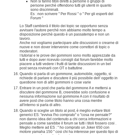
Non si fanno titoli diretti a persone o gruppi di
persone perchè offendono tutti gli utenti in quanto
sono discriminati.
Es : non scrivere " Per Rossi " o " Per gli esperti del
Forum "
Lo Staff cambierà il titolo dei topic se opportuno senza
avvisare l'autore perchè non abbiamo molto tempo a
disposizione perchè questo è un passatempo e non un
lavoro.
Anche noi vogliamo partecipare alle discussioni o crearne di
nuove e non dover intervenire come correttori di topic o
moderatori.
I tutorial e le prove dei gommoni sono molto apprezzate da
tutti e dopo aver ricevuto consigli dal forum farebbe molto
piacere a tutti vedere i frutti di tante discussioni in un bel
post senza rovinarli con OT o battutine .
Quando si parla di un gommone, automobile, oggetto, si
richiede di parlare e discutere il più possibile dell' oggetto in
questione non di altri gommoni o cose varie
Entrare in un post che parla del gommone A e mettersi a
discutere del gommone B, creerebbe solo confusione e
nessuna informazione sul gommone A con il risultato di
avere post che come titolo hanno una cosa mentre
all'interno si parla di altro.
Quando si sceglie un titolo al post, è meglio evitare titoli
generici ES: "evviva l'ho comprato" o "cosa ne pensate?"
non danno idea del contenuto a chi cerca informazioni e
pensate a come sarebbe il forum se tutti i titoli fossero cosi .
Meglio mettere ad ES : " ho comprato un Joker 650 con
motore yamaha 150 " cosi chi ha interesse per questo tipo di