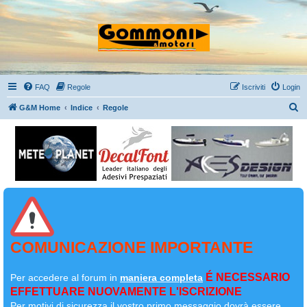
FAQ
Regole
Iscriviti
Login
C
G&M Home
Indice
Regole
e
r
c
a
COMUNICAZIONE IMPORTANTE
É NECESSARIO
Per accedere al forum in
maniera completa
EFFETTUARE NUOVAMENTE L'ISCRIZIONE
Per motivi di sicurezza il
vostro primo messaggio dovrà essere