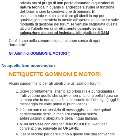
privata ma
si prega di non porre domande o questioni di
natura tecnica
in quanto si andrebbe a
svilire la funzione
del forum e cioè la condivisione di opinioni
. E'
assolutamente vietato contattare gli utenti in mp per
qualsivoglia lamentela in merito all'operato dello staff o sulle
modalità di gestione del forum se venisse segnalata questa
attività l'utente
verrà direttamente bannato senza
spiegazione alcuna ad insindacabile giudizio di G&M
.
Confidiamo nella comprensione nel buon senso di ogni
"forumista".
Gli Admin di GOMMONI E MOTORI
#
Netiquette Gommoniemotori
NETIQUETTE GOMMONI E MOTORI
Alcuni suggerimenti per gli utenti che utilizzano il forum
Scrivi correttamente: attento ad ortografia e punteggiatura.
Tutti vedono quello che scrivi e non ci fai una bella figura se
sembra che tu non abbia finito le scuole dell’obbligo (leggi il
messaggio tre volte prima di pubblicarlo).
Il forum non è un servizio di messaggistica breve quindi
cortesemente scrivi in maniera completa senza
abbreviazioni o storpiature della lingua italiana.
NON scrivere
con caratteri
MAIUSCOLI
: su web, per
convenzione, equivale ad
URLARE
.
Usa le faccine per dare il tono a quello che stai scrivendo: