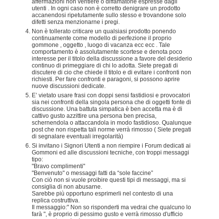
affermazioni non veritiere o diffamatorie espresse dagli
utenti . In ogni caso non è corretto denigrare un prodotto
accanendosi ripetutamente sullo stesso e trovandone solo
difetti senza menzionarne i pregi.
Non è tollerato criticare un qualsiasi prodotto ponendo
continuamente come modello di perfezione il proprio
gommone , oggetto , luogo di vacanza ecc ecc . Tale
comportamento è assolutamente scortese e denota poco
interesse per il titolo della discussione a favore del desiderio
continuo di primeggiare di chi lo adotta. Siete pregati di
discutere di cio che chiede il titolo e di evitare i confronti non
richiesti. Per fare confronti e paragoni, si possono aprire
nuove discussioni dedicate.
E’ vietato usare frasi con doppi sensi fastidiosi e provocatori
sia nei confronti della singola persona che di oggetti fonte di
discussione. Una battuta simpatica è ben accetta ma è di
cattivo gusto azzittire una persona ben precisa,
schernendola o attaccandola in modo fastidioso. Qualunque
post che non rispetta tali norme verrà rimosso ( Siete pregati
di segnalare eventuali irregolarità)
Si invitano i Signori Utenti a non riempire i Forum dedicati ai
Gommoni ed alle discussioni tecniche, con troppi messaggi
tipo:
"Bravo complimenti"
"Benvenuto" o messaggi fatti da “sole faccine”
Con ciò non si vuole proibire questi tipi di messaggi, ma si
consiglia di non abusarne.
Sarebbe più opportuno esprimerli nel contesto di una
replica costruttiva.
Il messaggio:" Non so risponderti ma vedrai che qualcuno lo
farà ", è proprio di pessimo gusto e verrà rimosso d'ufficio