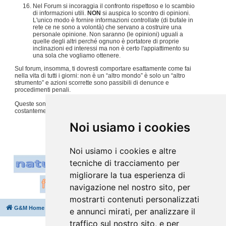
Nel Forum si incoraggia il confronto rispettoso e lo scambio
di informazioni utili.
NON
si auspica lo scontro di opinioni.
L'unico modo è fornire informazioni controllate (di bufale in
rete ce ne sono a volontà) che servano a costruire una
personale opinione. Non saranno (le opinioni) uguali a
quelle degli altri perché ognuno è portatore di proprie
inclinazioni ed interessi ma non è certo l'appiattimento su
una sola che vogliamo ottenere.
Sul forum, insomma, ti dovresti comportare esattamente come fai
nella vita di tutti i giorni: non è un “altro mondo” è solo un “altro
strumento” e azioni scorrette sono passibili di denunce e
procedimenti penali.
Queste sono solo alcune regole, per tutto il resto usiamo
costantemente
buon senso e tanto rispetto per gli altri
.
#
Noi usiamo i cookies
Noi usiamo i cookies e altre
tecniche di tracciamento per
migliorare la tua esperienza di
navigazione nel nostro sito, per
mostrarti contenuti personalizzati
G&M Home
Indice
Cancella cookie
Tutti gli orari sono
UTC+02:00
e annunci mirati, per analizzare il
traffico sul nostro sito, e per