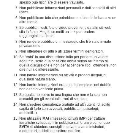
spesso può rischiare di essere travisato.
Non pubblicare informazioni personali e dati sensibili di altri
utenti.
Non pubblicare foto che potrebbero mettere in imbarazzo un
altro utente.
Se pubblichi testi, foto o video provenienti da altri siti web
cita la fonte. Meglio se metti un link per rendere
raggiungibile la fonte.
Non rendere pubblico un messaggio che ti è stato inviato
privatamente.
Non offendere gli altri o utilizzare termini denigratori.
Se “entri” in una discussione fallo per portare un valore
aggiunto, scrivi qualcosa che abbia senso all’interno di
quella discussione e non per accendere litigi, offendere, non
dire nulla d’interessante.
Non fornire informazioni su attività o prodotti illegali, di
qualsiasi natura siano.
Non fornire informazioni errate od incomplete: nel dubbio
non darle o verificale prima.
Se qualcuno scrive in una lingua che non è la sua non
accanirti per gli eventuali errori di scrittura.
Non chiedere consulenze gratuite ad altri utenti (di solito
capita di farlo con avvocati, pubblicitari, psicologi,
architetti...).
Non utilizzare
MAI
i messaggi privati (
MP
) per trattare
tematiche sviluppabili in pubblico sul forum e comunque
EVITA
di chiedere consigli in privato a amministratori,
moderatori, addetti del settore nautico...