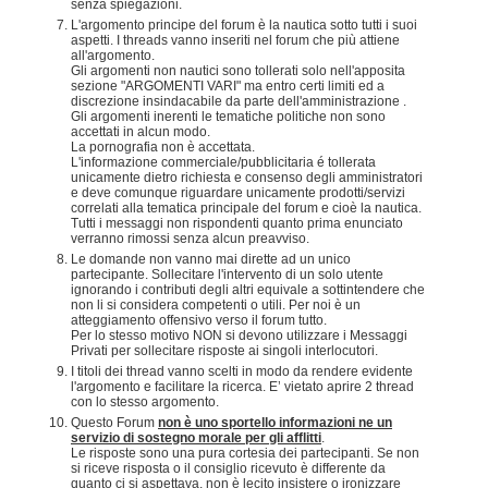
senza spiegazioni.
L'argomento principe del forum è la nautica sotto tutti i suoi
aspetti. I threads vanno inseriti nel forum che più attiene
all'argomento.
Gli argomenti non nautici sono tollerati solo nell'apposita
sezione "ARGOMENTI VARI" ma entro certi limiti ed a
discrezione insindacabile da parte dell'amministrazione .
Gli argomenti inerenti le tematiche politiche non sono
accettati in alcun modo.
La pornografia non è accettata.
L'informazione commerciale/pubblicitaria é tollerata
unicamente dietro richiesta e consenso degli amministratori
e deve comunque riguardare unicamente prodotti/servizi
correlati alla tematica principale del forum e cioè la nautica.
Tutti i messaggi non rispondenti quanto prima enunciato
verranno rimossi senza alcun preavviso.
Le domande non vanno mai dirette ad un unico
partecipante. Sollecitare l'intervento di un solo utente
ignorando i contributi degli altri equivale a sottintendere che
non li si considera competenti o utili. Per noi è un
atteggiamento offensivo verso il forum tutto.
Per lo stesso motivo NON si devono utilizzare i Messaggi
Privati per sollecitare risposte ai singoli interlocutori.
I titoli dei thread vanno scelti in modo da rendere evidente
l'argomento e facilitare la ricerca. E’ vietato aprire 2 thread
con lo stesso argomento.
Questo Forum
non è uno sportello informazioni ne un
servizio di sostegno morale per gli afflitti
.
Le risposte sono una pura cortesia dei partecipanti. Se non
si riceve risposta o il consiglio ricevuto è differente da
quanto ci si aspettava, non è lecito insistere o ironizzare