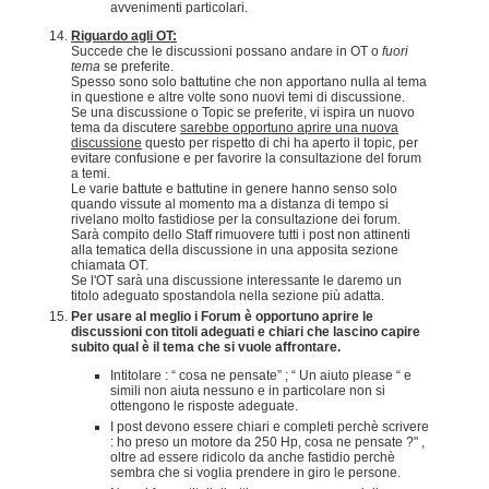
avvenimenti particolari.
Riguardo agli OT:
Succede che le discussioni possano andare in OT o
fuori
tema
se preferite.
Spesso sono solo battutine che non apportano nulla al tema
in questione e altre volte sono nuovi temi di discussione.
Se una discussione o Topic se preferite, vi ispira un nuovo
tema da discutere
sarebbe opportuno aprire una nuova
discussione
questo per rispetto di chi ha aperto il topic, per
evitare confusione e per favorire la consultazione del forum
a temi.
Le varie battute e battutine in genere hanno senso solo
quando vissute al momento ma a distanza di tempo si
rivelano molto fastidiose per la consultazione dei forum.
Sarà compito dello Staff rimuovere tutti i post non attinenti
alla tematica della discussione in una apposita sezione
chiamata OT.
Se l'OT sarà una discussione interessante le daremo un
titolo adeguato spostandola nella sezione più adatta.
Per usare al meglio i Forum è opportuno aprire le
discussioni con titoli adeguati e chiari che lascino capire
subito qual è il tema che si vuole affrontare.
Intitolare : “ cosa ne pensate” ; “ Un aiuto please “ e
simili non aiuta nessuno e in particolare non si
ottengono le risposte adeguate.
I post devono essere chiari e completi perchè scrivere
: ho preso un motore da 250 Hp, cosa ne pensate ?" ,
oltre ad essere ridicolo da anche fastidio perchè
sembra che si voglia prendere in giro le persone.