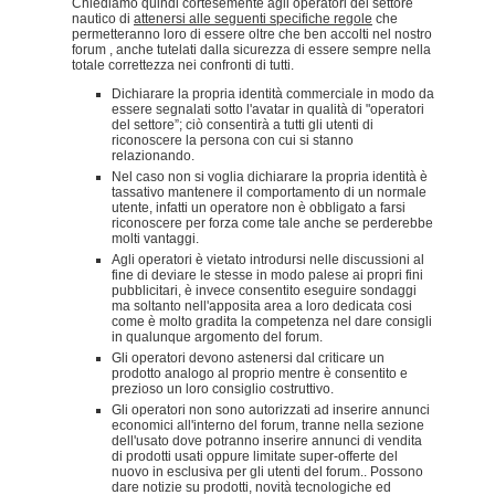
Chiediamo quindi cortesemente agli operatori del settore
nautico di
attenersi alle seguenti specifiche regole
che
permetteranno loro di essere oltre che ben accolti nel nostro
forum , anche tutelati dalla sicurezza di essere sempre nella
totale correttezza nei confronti di tutti.
Dichiarare la propria identità commerciale in modo da
essere segnalati sotto l'avatar in qualità di "operatori
del settore”; ciò consentirà a tutti gli utenti di
riconoscere la persona con cui si stanno
relazionando.
Nel caso non si voglia dichiarare la propria identità è
tassativo mantenere il comportamento di un normale
utente, infatti un operatore non è obbligato a farsi
riconoscere per forza come tale anche se perderebbe
molti vantaggi.
Agli operatori è vietato introdursi nelle discussioni al
fine di deviare le stesse in modo palese ai propri fini
pubblicitari, è invece consentito eseguire sondaggi
ma soltanto nell'apposita area a loro dedicata cosi
come è molto gradita la competenza nel dare consigli
in qualunque argomento del forum.
Gli operatori devono astenersi dal criticare un
prodotto analogo al proprio mentre è consentito e
prezioso un loro consiglio costruttivo.
Gli operatori non sono autorizzati ad inserire annunci
economici all'interno del forum, tranne nella sezione
dell'usato dove potranno inserire annunci di vendita
di prodotti usati oppure limitate super-offerte del
nuovo in esclusiva per gli utenti del forum.. Possono
dare notizie su prodotti, novità tecnologiche ed