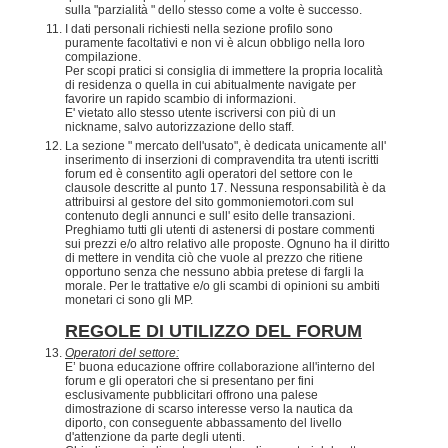
sulla "parzialità " dello stesso come a volte è successo.
I dati personali richiesti nella sezione profilo sono
puramente facoltativi e non vi è alcun obbligo nella loro
compilazione.
Per scopi pratici si consiglia di immettere la propria località
di residenza o quella in cui abitualmente navigate per
favorire un rapido scambio di informazioni.
E' vietato allo stesso utente iscriversi con più di un
nickname, salvo autorizzazione dello staff.
La sezione " mercato dell'usato", è dedicata unicamente all'
inserimento di inserzioni di compravendita tra utenti iscritti
forum ed è consentito agli operatori del settore con le
clausole descritte al punto 17. Nessuna responsabilità è da
attribuirsi al gestore del sito gommoniemotori.com sul
contenuto degli annunci e sull' esito delle transazioni.
Preghiamo tutti gli utenti di astenersi di postare commenti
sui prezzi e/o altro relativo alle proposte. Ognuno ha il diritto
di mettere in vendita ciò che vuole al prezzo che ritiene
opportuno senza che nessuno abbia pretese di fargli la
morale. Per le trattative e/o gli scambi di opinioni su ambiti
monetari ci sono gli MP.
REGOLE DI UTILIZZO DEL FORUM
Operatori del settore:
E’ buona educazione offrire collaborazione all'interno del
forum e gli operatori che si presentano per fini
esclusivamente pubblicitari offrono una palese
dimostrazione di scarso interesse verso la nautica da
diporto, con conseguente abbassamento del livello
d'attenzione da parte degli utenti.