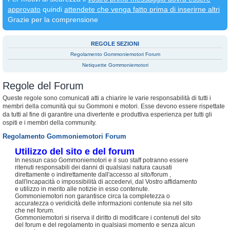
approvato
quindi
attendete che venga fatto prima di inserirne altri
Grazie per la comprensione
REGOLE SEZIONI
Regolamento Gommoniemotori Forum
Netiquette Gommoniemotori
Regole del Forum
Queste regole sono comunicati atti a chiarire le varie responsabilità di tutti i
membri della comunità qui su Gommoni e motori. Esse devono essere rispettate
da tutti al fine di garantire una divertente e produttiva esperienza per tutti gli
ospiti e i membri della community.
Regolamento Gommoniemotori Forum
Utilizzo del sito e del forum
In nessun caso Gommoniemotori e il suo staff potranno essere
ritenuti responsabili dei danni di qualsiasi natura causati
direttamente o indirettamente dall'accesso al sito/forum ,
dall'incapacità o impossibilità di accedervi, dal Vostro affidamento
e utilizzo in merito alle notizie in esso contenute.
Gommoniemotori non garantisce circa la completezza o
accuratezza o veridicità delle informazioni contenute sia nel sito
che nel forum.
Gommoniemotori si riserva il diritto di modificare i contenuti del sito
del forum e del regolamento in qualsiasi momento e senza alcun