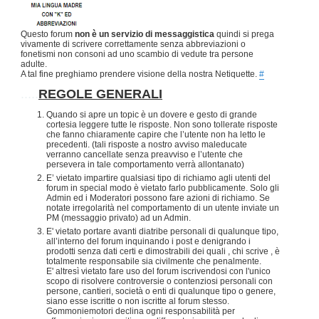
Questo forum
non è un servizio di messaggistica
quindi si prega
vivamente di scrivere correttamente senza abbreviazioni o
fonetismi non consoni ad uno scambio di vedute tra persone
adulte.
A tal fine preghiamo prendere visione della nostra Netiquette.
#
.....
REGOLE GENERALI
Quando si apre un topic è un dovere e gesto di grande
cortesia leggere tutte le risposte. Non sono tollerate risposte
che fanno chiaramente capire che l’utente non ha letto le
precedenti. (tali risposte a nostro avviso maleducate
verranno cancellate senza preavviso e l’utente che
persevera in tale comportamento verrà allontanato)
E’ vietato impartire qualsiasi tipo di richiamo agli utenti del
forum in special modo è vietato farlo pubblicamente. Solo gli
Admin ed i Moderatori possono fare azioni di richiamo. Se
notate irregolarità nel comportamento di un utente inviate un
PM (messaggio privato) ad un Admin.
E' vietato portare avanti diatribe personali di qualunque tipo,
all’interno del forum inquinando i post e denigrando i
prodotti senza dati certi e dimostrabili dei quali , chi scrive , è
totalmente responsabile sia civilmente che penalmente.
E' altresì vietato fare uso del forum iscrivendosi con l'unico
scopo di risolvere controversie o contenziosi personali con
persone, cantieri, società o enti di qualunque tipo o genere,
siano esse iscritte o non iscritte al forum stesso.
Gommoniemotori declina ogni responsabilità per