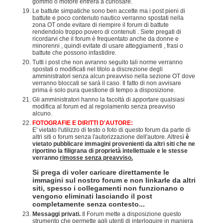
gommo o motore entrerà a curiosare.
Le battute simpatiche sono ben accette ma i post pieni di
battute e poco contenuto nautico verranno spostati nella
zona OT onde evitare di riempire il forum di battute
rendendolo troppo povero di contenuti . Siete pregati di
ricordarvi che il forum è frequentato anche da donne e
minorenni , quindi evitate di usare atteggiamenti , frasi o
battute che possono infastidire.
Tutti i post che non avranno seguito tali norme verranno
spostati o modificati nel titolo a discrezione degli
amministratori senza alcun preavviso nella sezione OT dove
verranno bloccati se sarà il caso. Il fatto di non avvisare
prima è solo pura questione di tempo a disposizione.
Gli amministratori hanno la facoltà di apportare qualsiasi
modifica al forum ed al regolamento senza preavviso
alcuno.
FOTOGRAFIE E DIRITTI D'AUTORE:
E' vietato l'utilizzo di testo o foto di questo forum da parte di
altri siti o forum senza l'autorizzazione dell'autore. Altresì
è
vietato pubblicare immagini provenienti da altri siti che ne
riportino la filigrana di proprietà intellettuale e le stesse
verranno
rimosse senza preavviso.
Si prega di voler caricare direttamente le
immagini sul nostro forum e non linkarle da altri
siti, spesso i collegamenti non funzionano o
vengono eliminati lasciando il post
completamente senza contesto...
Messaggi privati.
Il Forum mette a disposizione questo
strumento che permette agli utenti di interloquire in maniera