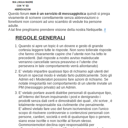
Questo forum
non è un servizio di messaggistica
quindi si prega
vivamente di scrivere correttamente senza abbreviazioni o
fonetismi non consoni ad uno scambio di vedute tra persone
adulte.
A tal fine preghiamo prendere visione della nostra Netiquette.
#
.....
REGOLE GENERALI
Quando si apre un topic è un dovere e gesto di grande
cortesia leggere tutte le risposte. Non sono tollerate risposte
che fanno chiaramente capire che l’utente non ha letto le
precedenti. (tali risposte a nostro avviso maleducate
verranno cancellate senza preavviso e l’utente che
persevera in tale comportamento verrà allontanato)
E’ vietato impartire qualsiasi tipo di richiamo agli utenti del
forum in special modo è vietato farlo pubblicamente. Solo gli
Admin ed i Moderatori possono fare azioni di richiamo. Se
notate irregolarità nel comportamento di un utente inviate un
PM (messaggio privato) ad un Admin.
E' vietato portare avanti diatribe personali di qualunque tipo,
all’interno del forum inquinando i post e denigrando i
prodotti senza dati certi e dimostrabili dei quali , chi scrive , è
totalmente responsabile sia civilmente che penalmente.
E' altresì vietato fare uso del forum iscrivendosi con l'unico
scopo di risolvere controversie o contenziosi personali con
persone, cantieri, società o enti di qualunque tipo o genere,
siano esse iscritte o non iscritte al forum stesso.
Gommoniemotori declina ogni responsabilità per