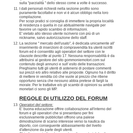
sulla "parzialità " dello stesso come a volte è successo.
I dati personali richiesti nella sezione profilo sono
puramente facoltativi e non vi è alcun obbligo nella loro
compilazione.
Per scopi pratici si consiglia di immettere la propria località
di residenza o quella in cui abitualmente navigate per
favorire un rapido scambio di informazioni.
E' vietato allo stesso utente iscriversi con più di un
nickname, salvo autorizzazione dello staff.
La sezione " mercato dell'usato", è dedicata unicamente all'
inserimento di inserzioni di compravendita tra utenti iscritti
forum ed è consentito agli operatori del settore con le
clausole descritte al punto 17. Nessuna responsabilità è da
attribuirsi al gestore del sito gommoniemotori.com sul
contenuto degli annunci e sull' esito delle transazioni.
Preghiamo tutti gli utenti di astenersi di postare commenti
sui prezzi e/o altro relativo alle proposte. Ognuno ha il diritto
di mettere in vendita ciò che vuole al prezzo che ritiene
opportuno senza che nessuno abbia pretese di fargli la
morale. Per le trattative e/o gli scambi di opinioni su ambiti
monetari ci sono gli MP.
REGOLE DI UTILIZZO DEL FORUM
Operatori del settore:
E’ buona educazione offrire collaborazione all'interno del
forum e gli operatori che si presentano per fini
esclusivamente pubblicitari offrono una palese
dimostrazione di scarso interesse verso la nautica da
diporto, con conseguente abbassamento del livello
d'attenzione da parte degli utenti.