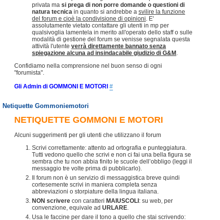
privata ma
si prega di non porre domande o questioni di
natura tecnica
in quanto si andrebbe a
svilire la funzione
del forum e cioè la condivisione di opinioni
. E'
assolutamente vietato contattare gli utenti in mp per
qualsivoglia lamentela in merito all'operato dello staff o sulle
modalità di gestione del forum se venisse segnalata questa
attività l'utente
verrà direttamente bannato senza
spiegazione alcuna ad insindacabile giudizio di G&M
.
Confidiamo nella comprensione nel buon senso di ogni
"forumista".
Gli Admin di GOMMONI E MOTORI
#
Netiquette Gommoniemotori
NETIQUETTE GOMMONI E MOTORI
Alcuni suggerimenti per gli utenti che utilizzano il forum
Scrivi correttamente: attento ad ortografia e punteggiatura.
Tutti vedono quello che scrivi e non ci fai una bella figura se
sembra che tu non abbia finito le scuole dell’obbligo (leggi il
messaggio tre volte prima di pubblicarlo).
Il forum non è un servizio di messaggistica breve quindi
cortesemente scrivi in maniera completa senza
abbreviazioni o storpiature della lingua italiana.
NON scrivere
con caratteri
MAIUSCOLI
: su web, per
convenzione, equivale ad
URLARE
.
Usa le faccine per dare il tono a quello che stai scrivendo: