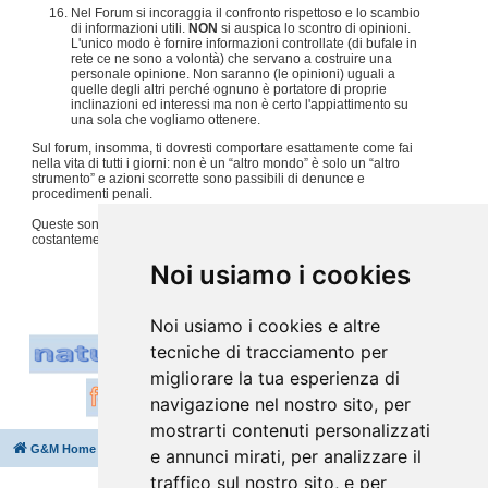
Nel Forum si incoraggia il confronto rispettoso e lo scambio
di informazioni utili.
NON
si auspica lo scontro di opinioni.
L'unico modo è fornire informazioni controllate (di bufale in
rete ce ne sono a volontà) che servano a costruire una
personale opinione. Non saranno (le opinioni) uguali a
quelle degli altri perché ognuno è portatore di proprie
inclinazioni ed interessi ma non è certo l'appiattimento su
una sola che vogliamo ottenere.
Sul forum, insomma, ti dovresti comportare esattamente come fai
nella vita di tutti i giorni: non è un “altro mondo” è solo un “altro
strumento” e azioni scorrette sono passibili di denunce e
procedimenti penali.
Queste sono solo alcune regole, per tutto il resto usiamo
costantemente
buon senso e tanto rispetto per gli altri
.
#
Noi usiamo i cookies
Noi usiamo i cookies e altre
tecniche di tracciamento per
migliorare la tua esperienza di
navigazione nel nostro sito, per
mostrarti contenuti personalizzati
G&M Home
Indice
Cancella cookie
Tutti gli orari sono
UTC+02:00
e annunci mirati, per analizzare il
traffico sul nostro sito, e per