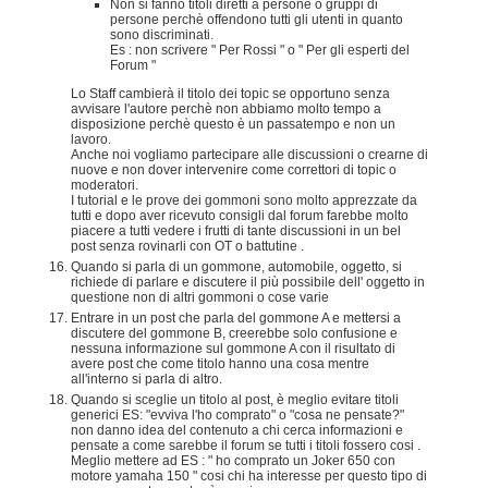
Non si fanno titoli diretti a persone o gruppi di
persone perchè offendono tutti gli utenti in quanto
sono discriminati.
Es : non scrivere " Per Rossi " o " Per gli esperti del
Forum "
Lo Staff cambierà il titolo dei topic se opportuno senza
avvisare l'autore perchè non abbiamo molto tempo a
disposizione perchè questo è un passatempo e non un
lavoro.
Anche noi vogliamo partecipare alle discussioni o crearne di
nuove e non dover intervenire come correttori di topic o
moderatori.
I tutorial e le prove dei gommoni sono molto apprezzate da
tutti e dopo aver ricevuto consigli dal forum farebbe molto
piacere a tutti vedere i frutti di tante discussioni in un bel
post senza rovinarli con OT o battutine .
Quando si parla di un gommone, automobile, oggetto, si
richiede di parlare e discutere il più possibile dell' oggetto in
questione non di altri gommoni o cose varie
Entrare in un post che parla del gommone A e mettersi a
discutere del gommone B, creerebbe solo confusione e
nessuna informazione sul gommone A con il risultato di
avere post che come titolo hanno una cosa mentre
all'interno si parla di altro.
Quando si sceglie un titolo al post, è meglio evitare titoli
generici ES: "evviva l'ho comprato" o "cosa ne pensate?"
non danno idea del contenuto a chi cerca informazioni e
pensate a come sarebbe il forum se tutti i titoli fossero cosi .
Meglio mettere ad ES : " ho comprato un Joker 650 con
motore yamaha 150 " cosi chi ha interesse per questo tipo di