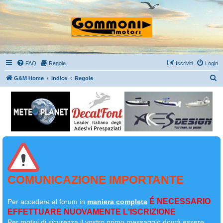
FAQ
Regole
Iscriviti
Login
C
G&M Home
Indice
Regole
e
r
c
a
COMUNICAZIONE IMPORTANTE
É NECESSARIO
Per accedere al forum in
maniera completa
EFFETTUARE NUOVAMENTE L'ISCRIZIONE
Per motivi di sicurezza il
vostro primo messaggio dovrà essere