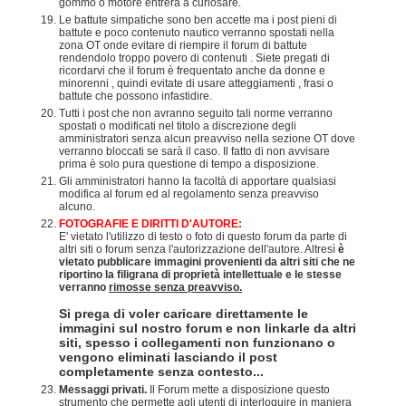
gommo o motore entrerà a curiosare.
Le battute simpatiche sono ben accette ma i post pieni di
battute e poco contenuto nautico verranno spostati nella
zona OT onde evitare di riempire il forum di battute
rendendolo troppo povero di contenuti . Siete pregati di
ricordarvi che il forum è frequentato anche da donne e
minorenni , quindi evitate di usare atteggiamenti , frasi o
battute che possono infastidire.
Tutti i post che non avranno seguito tali norme verranno
spostati o modificati nel titolo a discrezione degli
amministratori senza alcun preavviso nella sezione OT dove
verranno bloccati se sarà il caso. Il fatto di non avvisare
prima è solo pura questione di tempo a disposizione.
Gli amministratori hanno la facoltà di apportare qualsiasi
modifica al forum ed al regolamento senza preavviso
alcuno.
FOTOGRAFIE E DIRITTI D'AUTORE:
E' vietato l'utilizzo di testo o foto di questo forum da parte di
altri siti o forum senza l'autorizzazione dell'autore. Altresì
è
vietato pubblicare immagini provenienti da altri siti che ne
riportino la filigrana di proprietà intellettuale e le stesse
verranno
rimosse senza preavviso.
Si prega di voler caricare direttamente le
immagini sul nostro forum e non linkarle da altri
siti, spesso i collegamenti non funzionano o
vengono eliminati lasciando il post
completamente senza contesto...
Messaggi privati.
Il Forum mette a disposizione questo
strumento che permette agli utenti di interloquire in maniera