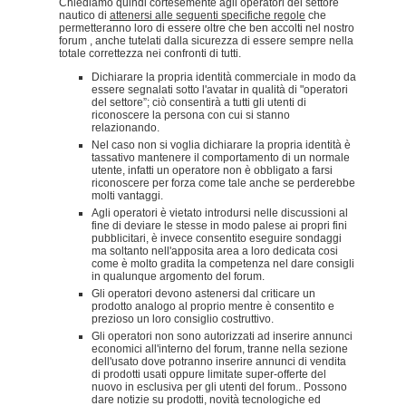
Chiediamo quindi cortesemente agli operatori del settore
nautico di
attenersi alle seguenti specifiche regole
che
permetteranno loro di essere oltre che ben accolti nel nostro
forum , anche tutelati dalla sicurezza di essere sempre nella
totale correttezza nei confronti di tutti.
Dichiarare la propria identità commerciale in modo da
essere segnalati sotto l'avatar in qualità di "operatori
del settore”; ciò consentirà a tutti gli utenti di
riconoscere la persona con cui si stanno
relazionando.
Nel caso non si voglia dichiarare la propria identità è
tassativo mantenere il comportamento di un normale
utente, infatti un operatore non è obbligato a farsi
riconoscere per forza come tale anche se perderebbe
molti vantaggi.
Agli operatori è vietato introdursi nelle discussioni al
fine di deviare le stesse in modo palese ai propri fini
pubblicitari, è invece consentito eseguire sondaggi
ma soltanto nell'apposita area a loro dedicata cosi
come è molto gradita la competenza nel dare consigli
in qualunque argomento del forum.
Gli operatori devono astenersi dal criticare un
prodotto analogo al proprio mentre è consentito e
prezioso un loro consiglio costruttivo.
Gli operatori non sono autorizzati ad inserire annunci
economici all'interno del forum, tranne nella sezione
dell'usato dove potranno inserire annunci di vendita
di prodotti usati oppure limitate super-offerte del
nuovo in esclusiva per gli utenti del forum.. Possono
dare notizie su prodotti, novità tecnologiche ed