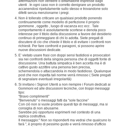
affermazioni non veritiere o diffamatorie espresse dagli
utenti . In ogni caso non è corretto denigrare un prodotto
accanendosi ripetutamente sullo stesso e trovandone solo
difetti senza menzionarne i pregi.
Non è tollerato criticare un qualsiasi prodotto ponendo
continuamente come modello di perfezione il proprio
gommone , oggetto , luogo di vacanza ecc ecc . Tale
comportamento è assolutamente scortese e denota poco
interesse per il titolo della discussione a favore del desiderio
continuo di primeggiare di chi lo adotta. Siete pregati di
discutere di cio che chiede il titolo e di evitare i confronti non
richiesti. Per fare confronti e paragoni, si possono aprire
nuove discussioni dedicate.
E’ vietato usare frasi con doppi sensi fastidiosi e provocatori
sia nei confronti della singola persona che di oggetti fonte di
discussione. Una battuta simpatica è ben accetta ma è di
cattivo gusto azzittire una persona ben precisa,
schernendola o attaccandola in modo fastidioso. Qualunque
post che non rispetta tali norme verrà rimosso ( Siete pregati
di segnalare eventuali irregolarità)
Si invitano i Signori Utenti a non riempire i Forum dedicati ai
Gommoni ed alle discussioni tecniche, con troppi messaggi
tipo:
"Bravo complimenti"
"Benvenuto" o messaggi fatti da “sole faccine”
Con ciò non si vuole proibire questi tipi di messaggi, ma si
consiglia di non abusarne.
Sarebbe più opportuno esprimerli nel contesto di una
replica costruttiva.
Il messaggio:" Non so risponderti ma vedrai che qualcuno lo
farà ", è proprio di pessimo gusto e verrà rimosso d'ufficio