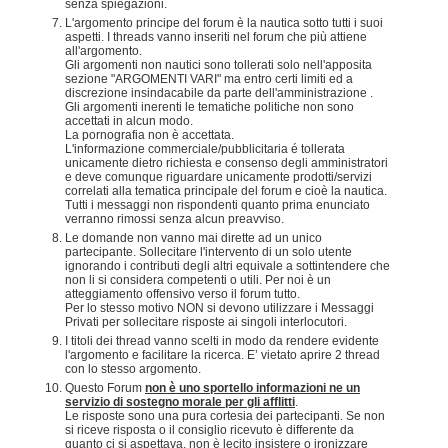
senza spiegazioni.
L'argomento principe del forum è la nautica sotto tutti i suoi
aspetti. I threads vanno inseriti nel forum che più attiene
all'argomento.
Gli argomenti non nautici sono tollerati solo nell'apposita
sezione "ARGOMENTI VARI" ma entro certi limiti ed a
discrezione insindacabile da parte dell'amministrazione .
Gli argomenti inerenti le tematiche politiche non sono
accettati in alcun modo.
La pornografia non è accettata.
L'informazione commerciale/pubblicitaria é tollerata
unicamente dietro richiesta e consenso degli amministratori
e deve comunque riguardare unicamente prodotti/servizi
correlati alla tematica principale del forum e cioè la nautica.
Tutti i messaggi non rispondenti quanto prima enunciato
verranno rimossi senza alcun preavviso.
Le domande non vanno mai dirette ad un unico
partecipante. Sollecitare l'intervento di un solo utente
ignorando i contributi degli altri equivale a sottintendere che
non li si considera competenti o utili. Per noi è un
atteggiamento offensivo verso il forum tutto.
Per lo stesso motivo NON si devono utilizzare i Messaggi
Privati per sollecitare risposte ai singoli interlocutori.
I titoli dei thread vanno scelti in modo da rendere evidente
l'argomento e facilitare la ricerca. E’ vietato aprire 2 thread
con lo stesso argomento.
Questo Forum
non è uno sportello informazioni ne un
servizio di sostegno morale per gli afflitti
.
Le risposte sono una pura cortesia dei partecipanti. Se non
si riceve risposta o il consiglio ricevuto è differente da
quanto ci si aspettava, non è lecito insistere o ironizzare