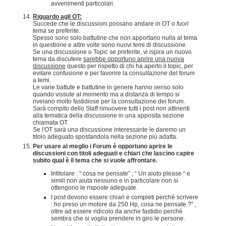
avvenimenti particolari.
Riguardo agli OT:
Succede che le discussioni possano andare in OT o
fuori
tema
se preferite.
Spesso sono solo battutine che non apportano nulla al tema
in questione e altre volte sono nuovi temi di discussione.
Se una discussione o Topic se preferite, vi ispira un nuovo
tema da discutere
sarebbe opportuno aprire una nuova
discussione
questo per rispetto di chi ha aperto il topic, per
evitare confusione e per favorire la consultazione del forum
a temi.
Le varie battute e battutine in genere hanno senso solo
quando vissute al momento ma a distanza di tempo si
rivelano molto fastidiose per la consultazione dei forum.
Sarà compito dello Staff rimuovere tutti i post non attinenti
alla tematica della discussione in una apposita sezione
chiamata OT.
Se l'OT sarà una discussione interessante le daremo un
titolo adeguato spostandola nella sezione più adatta.
Per usare al meglio i Forum è opportuno aprire le
discussioni con titoli adeguati e chiari che lascino capire
subito qual è il tema che si vuole affrontare.
Intitolare : “ cosa ne pensate” ; “ Un aiuto please “ e
simili non aiuta nessuno e in particolare non si
ottengono le risposte adeguate.
I post devono essere chiari e completi perchè scrivere
: ho preso un motore da 250 Hp, cosa ne pensate ?" ,
oltre ad essere ridicolo da anche fastidio perchè
sembra che si voglia prendere in giro le persone.