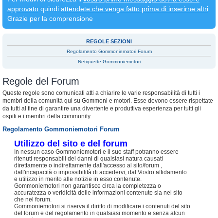
approvato
quindi
attendete che venga fatto prima di inserirne altri
Grazie per la comprensione
REGOLE SEZIONI
Regolamento Gommoniemotori Forum
Netiquette Gommoniemotori
Regole del Forum
Queste regole sono comunicati atti a chiarire le varie responsabilità di tutti i
membri della comunità qui su Gommoni e motori. Esse devono essere rispettate
da tutti al fine di garantire una divertente e produttiva esperienza per tutti gli
ospiti e i membri della community.
Regolamento Gommoniemotori Forum
Utilizzo del sito e del forum
In nessun caso Gommoniemotori e il suo staff potranno essere
ritenuti responsabili dei danni di qualsiasi natura causati
direttamente o indirettamente dall'accesso al sito/forum ,
dall'incapacità o impossibilità di accedervi, dal Vostro affidamento
e utilizzo in merito alle notizie in esso contenute.
Gommoniemotori non garantisce circa la completezza o
accuratezza o veridicità delle informazioni contenute sia nel sito
che nel forum.
Gommoniemotori si riserva il diritto di modificare i contenuti del sito
del forum e del regolamento in qualsiasi momento e senza alcun