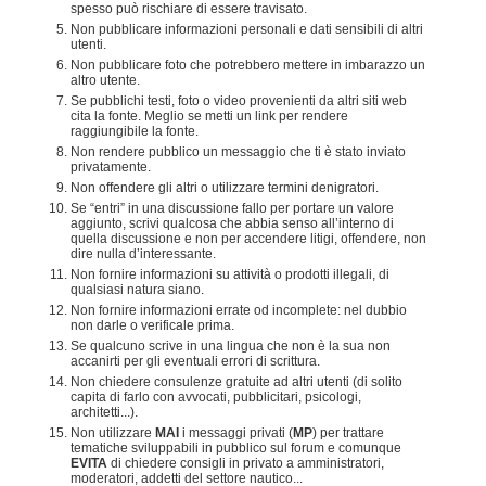
spesso può rischiare di essere travisato.
Non pubblicare informazioni personali e dati sensibili di altri
utenti.
Non pubblicare foto che potrebbero mettere in imbarazzo un
altro utente.
Se pubblichi testi, foto o video provenienti da altri siti web
cita la fonte. Meglio se metti un link per rendere
raggiungibile la fonte.
Non rendere pubblico un messaggio che ti è stato inviato
privatamente.
Non offendere gli altri o utilizzare termini denigratori.
Se “entri” in una discussione fallo per portare un valore
aggiunto, scrivi qualcosa che abbia senso all’interno di
quella discussione e non per accendere litigi, offendere, non
dire nulla d’interessante.
Non fornire informazioni su attività o prodotti illegali, di
qualsiasi natura siano.
Non fornire informazioni errate od incomplete: nel dubbio
non darle o verificale prima.
Se qualcuno scrive in una lingua che non è la sua non
accanirti per gli eventuali errori di scrittura.
Non chiedere consulenze gratuite ad altri utenti (di solito
capita di farlo con avvocati, pubblicitari, psicologi,
architetti...).
Non utilizzare
MAI
i messaggi privati (
MP
) per trattare
tematiche sviluppabili in pubblico sul forum e comunque
EVITA
di chiedere consigli in privato a amministratori,
moderatori, addetti del settore nautico...