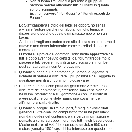
Non si fanno titoli diretti a persone o gruppi di
persone perchè offendono tutti gli utenti in quanto
sono discriminati.
Es : non scrivere " Per Rossi " o " Per gli esperti del
Forum "
Lo Staff cambierà il titolo dei topic se opportuno senza
avvisare l'autore perchè non abbiamo molto tempo a
disposizione perchè questo è un passatempo e non un
lavoro.
Anche noi vogliamo partecipare alle discussioni o crearne di
nuove e non dover intervenire come correttori di topic o
moderatori.
I tutorial e le prove dei gommoni sono molto apprezzate da
tutti e dopo aver ricevuto consigli dal forum farebbe molto
piacere a tutti vedere i frutti di tante discussioni in un bel
post senza rovinarli con OT o battutine .
Quando si parla di un gommone, automobile, oggetto, si
richiede di parlare e discutere il più possibile dell' oggetto in
questione non di altri gommoni o cose varie
Entrare in un post che parla del gommone A e mettersi a
discutere del gommone B, creerebbe solo confusione e
nessuna informazione sul gommone A con il risultato di
avere post che come titolo hanno una cosa mentre
all'interno si parla di altro.
Quando si sceglie un titolo al post, è meglio evitare titoli
generici ES: "evviva l'ho comprato" o "cosa ne pensate?"
non danno idea del contenuto a chi cerca informazioni e
pensate a come sarebbe il forum se tutti i titoli fossero cosi .
Meglio mettere ad ES : " ho comprato un Joker 650 con
motore yamaha 150 " cosi chi ha interesse per questo tipo di