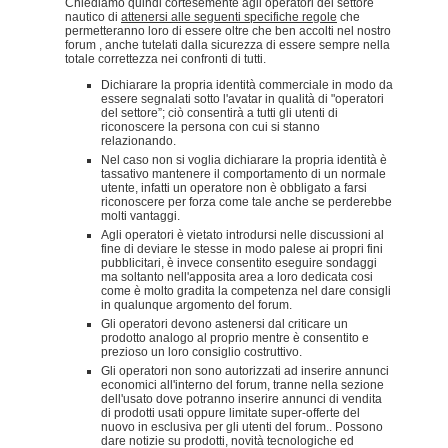
Chiediamo quindi cortesemente agli operatori del settore
nautico di
attenersi alle seguenti specifiche regole
che
permetteranno loro di essere oltre che ben accolti nel nostro
forum , anche tutelati dalla sicurezza di essere sempre nella
totale correttezza nei confronti di tutti.
Dichiarare la propria identità commerciale in modo da
essere segnalati sotto l'avatar in qualità di "operatori
del settore”; ciò consentirà a tutti gli utenti di
riconoscere la persona con cui si stanno
relazionando.
Nel caso non si voglia dichiarare la propria identità è
tassativo mantenere il comportamento di un normale
utente, infatti un operatore non è obbligato a farsi
riconoscere per forza come tale anche se perderebbe
molti vantaggi.
Agli operatori è vietato introdursi nelle discussioni al
fine di deviare le stesse in modo palese ai propri fini
pubblicitari, è invece consentito eseguire sondaggi
ma soltanto nell'apposita area a loro dedicata cosi
come è molto gradita la competenza nel dare consigli
in qualunque argomento del forum.
Gli operatori devono astenersi dal criticare un
prodotto analogo al proprio mentre è consentito e
prezioso un loro consiglio costruttivo.
Gli operatori non sono autorizzati ad inserire annunci
economici all'interno del forum, tranne nella sezione
dell'usato dove potranno inserire annunci di vendita
di prodotti usati oppure limitate super-offerte del
nuovo in esclusiva per gli utenti del forum.. Possono
dare notizie su prodotti, novità tecnologiche ed