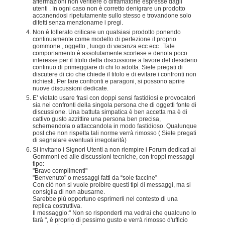
affermazioni non veritiere o diffamatorie espresse dagli
utenti . In ogni caso non è corretto denigrare un prodotto
accanendosi ripetutamente sullo stesso e trovandone solo
difetti senza menzionarne i pregi.
Non è tollerato criticare un qualsiasi prodotto ponendo
continuamente come modello di perfezione il proprio
gommone , oggetto , luogo di vacanza ecc ecc . Tale
comportamento è assolutamente scortese e denota poco
interesse per il titolo della discussione a favore del desiderio
continuo di primeggiare di chi lo adotta. Siete pregati di
discutere di cio che chiede il titolo e di evitare i confronti non
richiesti. Per fare confronti e paragoni, si possono aprire
nuove discussioni dedicate.
E’ vietato usare frasi con doppi sensi fastidiosi e provocatori
sia nei confronti della singola persona che di oggetti fonte di
discussione. Una battuta simpatica è ben accetta ma è di
cattivo gusto azzittire una persona ben precisa,
schernendola o attaccandola in modo fastidioso. Qualunque
post che non rispetta tali norme verrà rimosso ( Siete pregati
di segnalare eventuali irregolarità)
Si invitano i Signori Utenti a non riempire i Forum dedicati ai
Gommoni ed alle discussioni tecniche, con troppi messaggi
tipo:
"Bravo complimenti"
"Benvenuto" o messaggi fatti da “sole faccine”
Con ciò non si vuole proibire questi tipi di messaggi, ma si
consiglia di non abusarne.
Sarebbe più opportuno esprimerli nel contesto di una
replica costruttiva.
Il messaggio:" Non so risponderti ma vedrai che qualcuno lo
farà ", è proprio di pessimo gusto e verrà rimosso d'ufficio