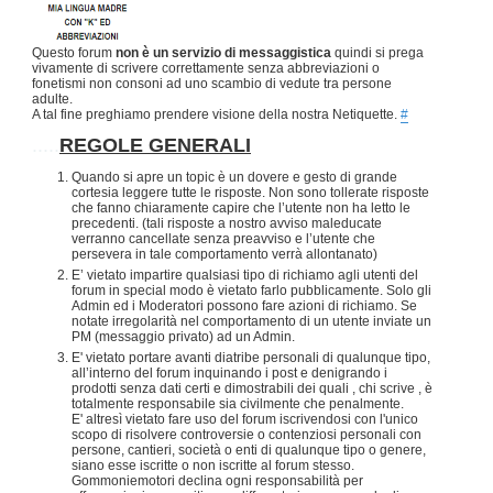
Questo forum
non è un servizio di messaggistica
quindi si prega
vivamente di scrivere correttamente senza abbreviazioni o
fonetismi non consoni ad uno scambio di vedute tra persone
adulte.
A tal fine preghiamo prendere visione della nostra Netiquette.
#
.....
REGOLE GENERALI
Quando si apre un topic è un dovere e gesto di grande
cortesia leggere tutte le risposte. Non sono tollerate risposte
che fanno chiaramente capire che l’utente non ha letto le
precedenti. (tali risposte a nostro avviso maleducate
verranno cancellate senza preavviso e l’utente che
persevera in tale comportamento verrà allontanato)
E’ vietato impartire qualsiasi tipo di richiamo agli utenti del
forum in special modo è vietato farlo pubblicamente. Solo gli
Admin ed i Moderatori possono fare azioni di richiamo. Se
notate irregolarità nel comportamento di un utente inviate un
PM (messaggio privato) ad un Admin.
E' vietato portare avanti diatribe personali di qualunque tipo,
all’interno del forum inquinando i post e denigrando i
prodotti senza dati certi e dimostrabili dei quali , chi scrive , è
totalmente responsabile sia civilmente che penalmente.
E' altresì vietato fare uso del forum iscrivendosi con l'unico
scopo di risolvere controversie o contenziosi personali con
persone, cantieri, società o enti di qualunque tipo o genere,
siano esse iscritte o non iscritte al forum stesso.
Gommoniemotori declina ogni responsabilità per