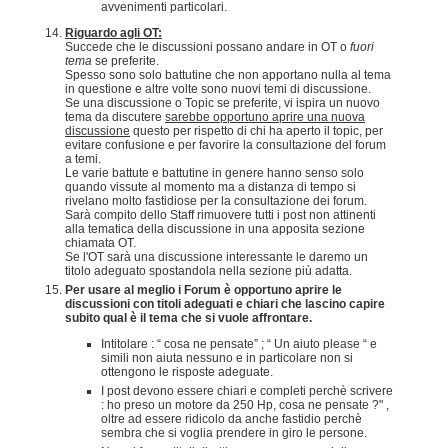
avvenimenti particolari.
Riguardo agli OT:
Succede che le discussioni possano andare in OT o
fuori
tema
se preferite.
Spesso sono solo battutine che non apportano nulla al tema
in questione e altre volte sono nuovi temi di discussione.
Se una discussione o Topic se preferite, vi ispira un nuovo
tema da discutere
sarebbe opportuno aprire una nuova
discussione
questo per rispetto di chi ha aperto il topic, per
evitare confusione e per favorire la consultazione del forum
a temi.
Le varie battute e battutine in genere hanno senso solo
quando vissute al momento ma a distanza di tempo si
rivelano molto fastidiose per la consultazione dei forum.
Sarà compito dello Staff rimuovere tutti i post non attinenti
alla tematica della discussione in una apposita sezione
chiamata OT.
Se l'OT sarà una discussione interessante le daremo un
titolo adeguato spostandola nella sezione più adatta.
Per usare al meglio i Forum è opportuno aprire le
discussioni con titoli adeguati e chiari che lascino capire
subito qual è il tema che si vuole affrontare.
Intitolare : “ cosa ne pensate” ; “ Un aiuto please “ e
simili non aiuta nessuno e in particolare non si
ottengono le risposte adeguate.
I post devono essere chiari e completi perchè scrivere
: ho preso un motore da 250 Hp, cosa ne pensate ?" ,
oltre ad essere ridicolo da anche fastidio perchè
sembra che si voglia prendere in giro le persone.