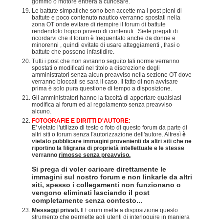
gommo o motore entrerà a curiosare.
Le battute simpatiche sono ben accette ma i post pieni di
battute e poco contenuto nautico verranno spostati nella
zona OT onde evitare di riempire il forum di battute
rendendolo troppo povero di contenuti . Siete pregati di
ricordarvi che il forum è frequentato anche da donne e
minorenni , quindi evitate di usare atteggiamenti , frasi o
battute che possono infastidire.
Tutti i post che non avranno seguito tali norme verranno
spostati o modificati nel titolo a discrezione degli
amministratori senza alcun preavviso nella sezione OT dove
verranno bloccati se sarà il caso. Il fatto di non avvisare
prima è solo pura questione di tempo a disposizione.
Gli amministratori hanno la facoltà di apportare qualsiasi
modifica al forum ed al regolamento senza preavviso
alcuno.
FOTOGRAFIE E DIRITTI D'AUTORE:
E' vietato l'utilizzo di testo o foto di questo forum da parte di
altri siti o forum senza l'autorizzazione dell'autore. Altresì
è
vietato pubblicare immagini provenienti da altri siti che ne
riportino la filigrana di proprietà intellettuale e le stesse
verranno
rimosse senza preavviso.
Si prega di voler caricare direttamente le
immagini sul nostro forum e non linkarle da altri
siti, spesso i collegamenti non funzionano o
vengono eliminati lasciando il post
completamente senza contesto...
Messaggi privati.
Il Forum mette a disposizione questo
strumento che permette agli utenti di interloquire in maniera