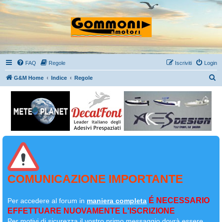
FAQ
Regole
Iscriviti
Login
C
G&M Home
Indice
Regole
e
r
c
a
COMUNICAZIONE IMPORTANTE
É NECESSARIO
Per accedere al forum in
maniera completa
EFFETTUARE NUOVAMENTE L'ISCRIZIONE
Per motivi di sicurezza il
vostro primo messaggio dovrà essere