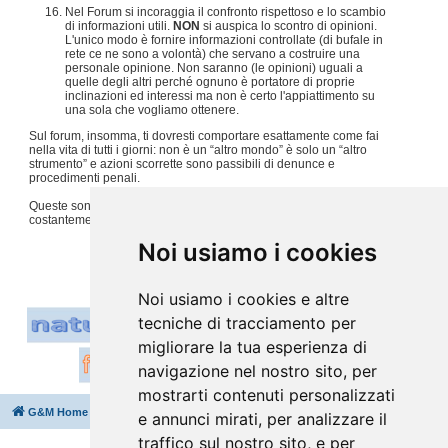
Nel Forum si incoraggia il confronto rispettoso e lo scambio
di informazioni utili.
NON
si auspica lo scontro di opinioni.
L'unico modo è fornire informazioni controllate (di bufale in
rete ce ne sono a volontà) che servano a costruire una
personale opinione. Non saranno (le opinioni) uguali a
quelle degli altri perché ognuno è portatore di proprie
inclinazioni ed interessi ma non è certo l'appiattimento su
una sola che vogliamo ottenere.
Sul forum, insomma, ti dovresti comportare esattamente come fai
nella vita di tutti i giorni: non è un “altro mondo” è solo un “altro
strumento” e azioni scorrette sono passibili di denunce e
procedimenti penali.
Queste sono solo alcune regole, per tutto il resto usiamo
costantemente
buon senso e tanto rispetto per gli altri
.
#
Noi usiamo i cookies
Noi usiamo i cookies e altre
tecniche di tracciamento per
migliorare la tua esperienza di
navigazione nel nostro sito, per
mostrarti contenuti personalizzati
G&M Home
Indice
Cancella cookie
Tutti gli orari sono
UTC+02:00
e annunci mirati, per analizzare il
traffico sul nostro sito, e per