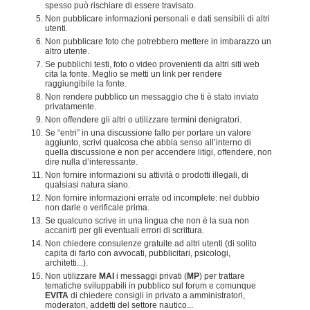
spesso può rischiare di essere travisato.
Non pubblicare informazioni personali e dati sensibili di altri
utenti.
Non pubblicare foto che potrebbero mettere in imbarazzo un
altro utente.
Se pubblichi testi, foto o video provenienti da altri siti web
cita la fonte. Meglio se metti un link per rendere
raggiungibile la fonte.
Non rendere pubblico un messaggio che ti è stato inviato
privatamente.
Non offendere gli altri o utilizzare termini denigratori.
Se “entri” in una discussione fallo per portare un valore
aggiunto, scrivi qualcosa che abbia senso all’interno di
quella discussione e non per accendere litigi, offendere, non
dire nulla d’interessante.
Non fornire informazioni su attività o prodotti illegali, di
qualsiasi natura siano.
Non fornire informazioni errate od incomplete: nel dubbio
non darle o verificale prima.
Se qualcuno scrive in una lingua che non è la sua non
accanirti per gli eventuali errori di scrittura.
Non chiedere consulenze gratuite ad altri utenti (di solito
capita di farlo con avvocati, pubblicitari, psicologi,
architetti...).
Non utilizzare
MAI
i messaggi privati (
MP
) per trattare
tematiche sviluppabili in pubblico sul forum e comunque
EVITA
di chiedere consigli in privato a amministratori,
moderatori, addetti del settore nautico...