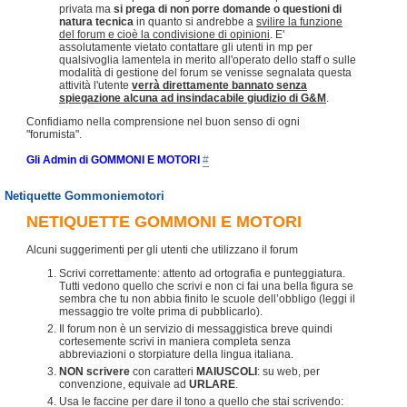
privata ma
si prega di non porre domande o questioni di
natura tecnica
in quanto si andrebbe a
svilire la funzione
del forum e cioè la condivisione di opinioni
. E'
assolutamente vietato contattare gli utenti in mp per
qualsivoglia lamentela in merito all'operato dello staff o sulle
modalità di gestione del forum se venisse segnalata questa
attività l'utente
verrà direttamente bannato senza
spiegazione alcuna ad insindacabile giudizio di G&M
.
Confidiamo nella comprensione nel buon senso di ogni
"forumista".
Gli Admin di GOMMONI E MOTORI
#
Netiquette Gommoniemotori
NETIQUETTE GOMMONI E MOTORI
Alcuni suggerimenti per gli utenti che utilizzano il forum
Scrivi correttamente: attento ad ortografia e punteggiatura.
Tutti vedono quello che scrivi e non ci fai una bella figura se
sembra che tu non abbia finito le scuole dell’obbligo (leggi il
messaggio tre volte prima di pubblicarlo).
Il forum non è un servizio di messaggistica breve quindi
cortesemente scrivi in maniera completa senza
abbreviazioni o storpiature della lingua italiana.
NON scrivere
con caratteri
MAIUSCOLI
: su web, per
convenzione, equivale ad
URLARE
.
Usa le faccine per dare il tono a quello che stai scrivendo: