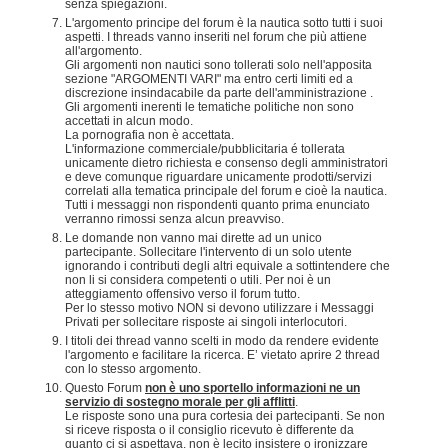
senza spiegazioni.
L'argomento principe del forum è la nautica sotto tutti i suoi
aspetti. I threads vanno inseriti nel forum che più attiene
all'argomento.
Gli argomenti non nautici sono tollerati solo nell'apposita
sezione "ARGOMENTI VARI" ma entro certi limiti ed a
discrezione insindacabile da parte dell'amministrazione .
Gli argomenti inerenti le tematiche politiche non sono
accettati in alcun modo.
La pornografia non è accettata.
L'informazione commerciale/pubblicitaria é tollerata
unicamente dietro richiesta e consenso degli amministratori
e deve comunque riguardare unicamente prodotti/servizi
correlati alla tematica principale del forum e cioè la nautica.
Tutti i messaggi non rispondenti quanto prima enunciato
verranno rimossi senza alcun preavviso.
Le domande non vanno mai dirette ad un unico
partecipante. Sollecitare l'intervento di un solo utente
ignorando i contributi degli altri equivale a sottintendere che
non li si considera competenti o utili. Per noi è un
atteggiamento offensivo verso il forum tutto.
Per lo stesso motivo NON si devono utilizzare i Messaggi
Privati per sollecitare risposte ai singoli interlocutori.
I titoli dei thread vanno scelti in modo da rendere evidente
l'argomento e facilitare la ricerca. E’ vietato aprire 2 thread
con lo stesso argomento.
Questo Forum
non è uno sportello informazioni ne un
servizio di sostegno morale per gli afflitti
.
Le risposte sono una pura cortesia dei partecipanti. Se non
si riceve risposta o il consiglio ricevuto è differente da
quanto ci si aspettava, non è lecito insistere o ironizzare