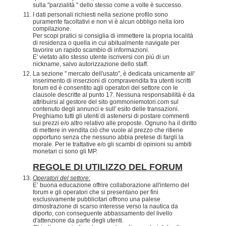
sulla "parzialità " dello stesso come a volte è successo.
I dati personali richiesti nella sezione profilo sono
puramente facoltativi e non vi è alcun obbligo nella loro
compilazione.
Per scopi pratici si consiglia di immettere la propria località
di residenza o quella in cui abitualmente navigate per
favorire un rapido scambio di informazioni.
E' vietato allo stesso utente iscriversi con più di un
nickname, salvo autorizzazione dello staff.
La sezione " mercato dell'usato", è dedicata unicamente all'
inserimento di inserzioni di compravendita tra utenti iscritti
forum ed è consentito agli operatori del settore con le
clausole descritte al punto 17. Nessuna responsabilità è da
attribuirsi al gestore del sito gommoniemotori.com sul
contenuto degli annunci e sull' esito delle transazioni.
Preghiamo tutti gli utenti di astenersi di postare commenti
sui prezzi e/o altro relativo alle proposte. Ognuno ha il diritto
di mettere in vendita ciò che vuole al prezzo che ritiene
opportuno senza che nessuno abbia pretese di fargli la
morale. Per le trattative e/o gli scambi di opinioni su ambiti
monetari ci sono gli MP.
REGOLE DI UTILIZZO DEL FORUM
Operatori del settore:
E’ buona educazione offrire collaborazione all'interno del
forum e gli operatori che si presentano per fini
esclusivamente pubblicitari offrono una palese
dimostrazione di scarso interesse verso la nautica da
diporto, con conseguente abbassamento del livello
d'attenzione da parte degli utenti.