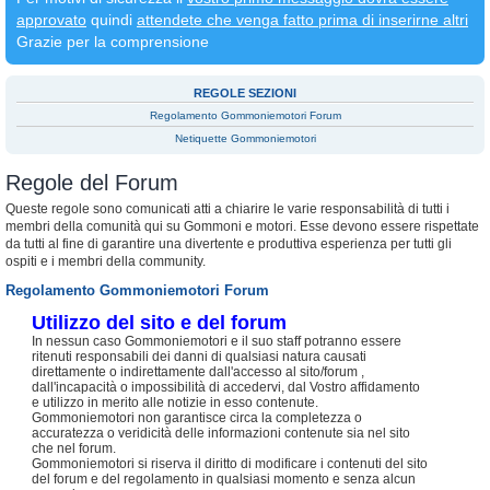
approvato
quindi
attendete che venga fatto prima di inserirne altri
Grazie per la comprensione
REGOLE SEZIONI
Regolamento Gommoniemotori Forum
Netiquette Gommoniemotori
Regole del Forum
Queste regole sono comunicati atti a chiarire le varie responsabilità di tutti i
membri della comunità qui su Gommoni e motori. Esse devono essere rispettate
da tutti al fine di garantire una divertente e produttiva esperienza per tutti gli
ospiti e i membri della community.
Regolamento Gommoniemotori Forum
Utilizzo del sito e del forum
In nessun caso Gommoniemotori e il suo staff potranno essere
ritenuti responsabili dei danni di qualsiasi natura causati
direttamente o indirettamente dall'accesso al sito/forum ,
dall'incapacità o impossibilità di accedervi, dal Vostro affidamento
e utilizzo in merito alle notizie in esso contenute.
Gommoniemotori non garantisce circa la completezza o
accuratezza o veridicità delle informazioni contenute sia nel sito
che nel forum.
Gommoniemotori si riserva il diritto di modificare i contenuti del sito
del forum e del regolamento in qualsiasi momento e senza alcun