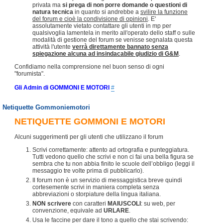
privata ma
si prega di non porre domande o questioni di
natura tecnica
in quanto si andrebbe a
svilire la funzione
del forum e cioè la condivisione di opinioni
. E'
assolutamente vietato contattare gli utenti in mp per
qualsivoglia lamentela in merito all'operato dello staff o sulle
modalità di gestione del forum se venisse segnalata questa
attività l'utente
verrà direttamente bannato senza
spiegazione alcuna ad insindacabile giudizio di G&M
.
Confidiamo nella comprensione nel buon senso di ogni
"forumista".
Gli Admin di GOMMONI E MOTORI
#
Netiquette Gommoniemotori
NETIQUETTE GOMMONI E MOTORI
Alcuni suggerimenti per gli utenti che utilizzano il forum
Scrivi correttamente: attento ad ortografia e punteggiatura.
Tutti vedono quello che scrivi e non ci fai una bella figura se
sembra che tu non abbia finito le scuole dell’obbligo (leggi il
messaggio tre volte prima di pubblicarlo).
Il forum non è un servizio di messaggistica breve quindi
cortesemente scrivi in maniera completa senza
abbreviazioni o storpiature della lingua italiana.
NON scrivere
con caratteri
MAIUSCOLI
: su web, per
convenzione, equivale ad
URLARE
.
Usa le faccine per dare il tono a quello che stai scrivendo: