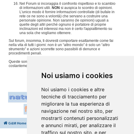
Nel Forum si incoraggia il confronto rispettoso e lo scambio
di informazioni utili.
NON
si auspica lo scontro di opinioni.
L'unico modo è fornire informazioni controllate (di bufale in
rete ce ne sono a volontà) che servano a costruire una
personale opinione. Non saranno (le opinioni) uguali a
quelle degli altri perché ognuno è portatore di proprie
inclinazioni ed interessi ma non è certo l'appiattimento su
una sola che vogliamo ottenere.
Sul forum, insomma, ti dovresti comportare esattamente come fai
nella vita di tutti i giorni: non è un “altro mondo” è solo un “altro
strumento” e azioni scorrette sono passibili di denunce e
procedimenti penali.
Queste sono solo alcune regole, per tutto il resto usiamo
costantemente
buon senso e tanto rispetto per gli altri
.
#
Noi usiamo i cookies
Noi usiamo i cookies e altre
tecniche di tracciamento per
migliorare la tua esperienza di
navigazione nel nostro sito, per
mostrarti contenuti personalizzati
G&M Home
Indice
Cancella cookie
Tutti gli orari sono
UTC+02:00
e annunci mirati, per analizzare il
traffico sul nostro sito, e per