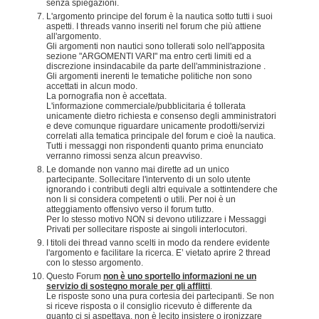
senza spiegazioni.
L'argomento principe del forum è la nautica sotto tutti i suoi
aspetti. I threads vanno inseriti nel forum che più attiene
all'argomento.
Gli argomenti non nautici sono tollerati solo nell'apposita
sezione "ARGOMENTI VARI" ma entro certi limiti ed a
discrezione insindacabile da parte dell'amministrazione .
Gli argomenti inerenti le tematiche politiche non sono
accettati in alcun modo.
La pornografia non è accettata.
L'informazione commerciale/pubblicitaria é tollerata
unicamente dietro richiesta e consenso degli amministratori
e deve comunque riguardare unicamente prodotti/servizi
correlati alla tematica principale del forum e cioè la nautica.
Tutti i messaggi non rispondenti quanto prima enunciato
verranno rimossi senza alcun preavviso.
Le domande non vanno mai dirette ad un unico
partecipante. Sollecitare l'intervento di un solo utente
ignorando i contributi degli altri equivale a sottintendere che
non li si considera competenti o utili. Per noi è un
atteggiamento offensivo verso il forum tutto.
Per lo stesso motivo NON si devono utilizzare i Messaggi
Privati per sollecitare risposte ai singoli interlocutori.
I titoli dei thread vanno scelti in modo da rendere evidente
l'argomento e facilitare la ricerca. E’ vietato aprire 2 thread
con lo stesso argomento.
Questo Forum
non è uno sportello informazioni ne un
servizio di sostegno morale per gli afflitti
.
Le risposte sono una pura cortesia dei partecipanti. Se non
si riceve risposta o il consiglio ricevuto è differente da
quanto ci si aspettava, non è lecito insistere o ironizzare