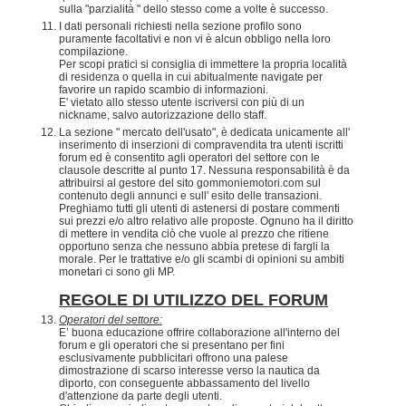
sulla "parzialità " dello stesso come a volte è successo.
I dati personali richiesti nella sezione profilo sono
puramente facoltativi e non vi è alcun obbligo nella loro
compilazione.
Per scopi pratici si consiglia di immettere la propria località
di residenza o quella in cui abitualmente navigate per
favorire un rapido scambio di informazioni.
E' vietato allo stesso utente iscriversi con più di un
nickname, salvo autorizzazione dello staff.
La sezione " mercato dell'usato", è dedicata unicamente all'
inserimento di inserzioni di compravendita tra utenti iscritti
forum ed è consentito agli operatori del settore con le
clausole descritte al punto 17. Nessuna responsabilità è da
attribuirsi al gestore del sito gommoniemotori.com sul
contenuto degli annunci e sull' esito delle transazioni.
Preghiamo tutti gli utenti di astenersi di postare commenti
sui prezzi e/o altro relativo alle proposte. Ognuno ha il diritto
di mettere in vendita ciò che vuole al prezzo che ritiene
opportuno senza che nessuno abbia pretese di fargli la
morale. Per le trattative e/o gli scambi di opinioni su ambiti
monetari ci sono gli MP.
REGOLE DI UTILIZZO DEL FORUM
Operatori del settore:
E’ buona educazione offrire collaborazione all'interno del
forum e gli operatori che si presentano per fini
esclusivamente pubblicitari offrono una palese
dimostrazione di scarso interesse verso la nautica da
diporto, con conseguente abbassamento del livello
d'attenzione da parte degli utenti.