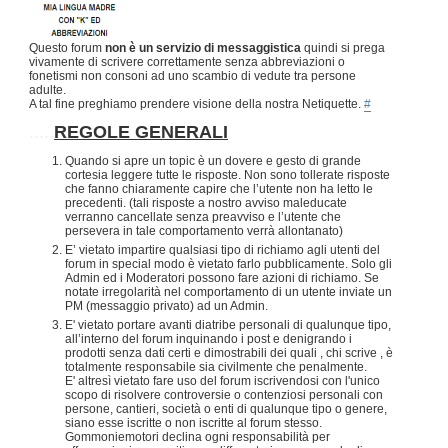
Questo forum
non è un servizio di messaggistica
quindi si prega
vivamente di scrivere correttamente senza abbreviazioni o
fonetismi non consoni ad uno scambio di vedute tra persone
adulte.
A tal fine preghiamo prendere visione della nostra Netiquette.
#
.....
REGOLE GENERALI
Quando si apre un topic è un dovere e gesto di grande
cortesia leggere tutte le risposte. Non sono tollerate risposte
che fanno chiaramente capire che l’utente non ha letto le
precedenti. (tali risposte a nostro avviso maleducate
verranno cancellate senza preavviso e l’utente che
persevera in tale comportamento verrà allontanato)
E’ vietato impartire qualsiasi tipo di richiamo agli utenti del
forum in special modo è vietato farlo pubblicamente. Solo gli
Admin ed i Moderatori possono fare azioni di richiamo. Se
notate irregolarità nel comportamento di un utente inviate un
PM (messaggio privato) ad un Admin.
E' vietato portare avanti diatribe personali di qualunque tipo,
all’interno del forum inquinando i post e denigrando i
prodotti senza dati certi e dimostrabili dei quali , chi scrive , è
totalmente responsabile sia civilmente che penalmente.
E' altresì vietato fare uso del forum iscrivendosi con l'unico
scopo di risolvere controversie o contenziosi personali con
persone, cantieri, società o enti di qualunque tipo o genere,
siano esse iscritte o non iscritte al forum stesso.
Gommoniemotori declina ogni responsabilità per