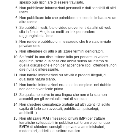
spesso può rischiare di essere travisato.
Non pubblicare informazioni personali e dati sensibili di altri
utenti.
Non pubblicare foto che potrebbero mettere in imbarazzo un
altro utente.
Se pubblichi testi, foto o video provenienti da altri siti web
cita la fonte. Meglio se metti un link per rendere
raggiungibile la fonte.
Non rendere pubblico un messaggio che ti è stato inviato
privatamente.
Non offendere gli altri o utilizzare termini denigratori.
Se “entri” in una discussione fallo per portare un valore
aggiunto, scrivi qualcosa che abbia senso all’interno di
quella discussione e non per accendere litigi, offendere, non
dire nulla d’interessante.
Non fornire informazioni su attività o prodotti illegali, di
qualsiasi natura siano.
Non fornire informazioni errate od incomplete: nel dubbio
non darle o verificale prima.
Se qualcuno scrive in una lingua che non è la sua non
accanirti per gli eventuali errori di scrittura.
Non chiedere consulenze gratuite ad altri utenti (di solito
capita di farlo con avvocati, pubblicitari, psicologi,
architetti...).
Non utilizzare
MAI
i messaggi privati (
MP
) per trattare
tematiche sviluppabili in pubblico sul forum e comunque
EVITA
di chiedere consigli in privato a amministratori,
moderatori, addetti del settore nautico...