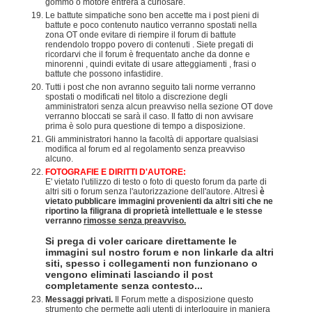
gommo o motore entrerà a curiosare.
Le battute simpatiche sono ben accette ma i post pieni di
battute e poco contenuto nautico verranno spostati nella
zona OT onde evitare di riempire il forum di battute
rendendolo troppo povero di contenuti . Siete pregati di
ricordarvi che il forum è frequentato anche da donne e
minorenni , quindi evitate di usare atteggiamenti , frasi o
battute che possono infastidire.
Tutti i post che non avranno seguito tali norme verranno
spostati o modificati nel titolo a discrezione degli
amministratori senza alcun preavviso nella sezione OT dove
verranno bloccati se sarà il caso. Il fatto di non avvisare
prima è solo pura questione di tempo a disposizione.
Gli amministratori hanno la facoltà di apportare qualsiasi
modifica al forum ed al regolamento senza preavviso
alcuno.
FOTOGRAFIE E DIRITTI D'AUTORE:
E' vietato l'utilizzo di testo o foto di questo forum da parte di
altri siti o forum senza l'autorizzazione dell'autore. Altresì
è
vietato pubblicare immagini provenienti da altri siti che ne
riportino la filigrana di proprietà intellettuale e le stesse
verranno
rimosse senza preavviso.
Si prega di voler caricare direttamente le
immagini sul nostro forum e non linkarle da altri
siti, spesso i collegamenti non funzionano o
vengono eliminati lasciando il post
completamente senza contesto...
Messaggi privati.
Il Forum mette a disposizione questo
strumento che permette agli utenti di interloquire in maniera