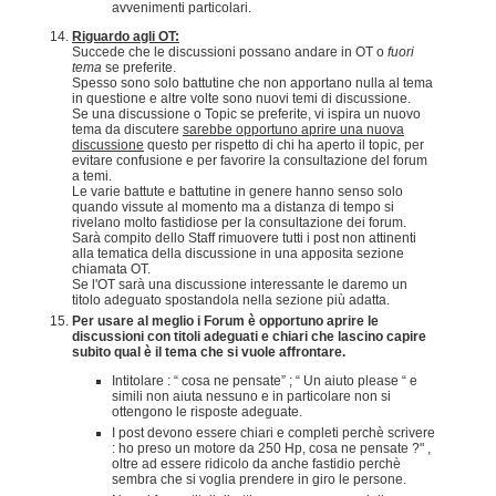
avvenimenti particolari.
Riguardo agli OT:
Succede che le discussioni possano andare in OT o
fuori
tema
se preferite.
Spesso sono solo battutine che non apportano nulla al tema
in questione e altre volte sono nuovi temi di discussione.
Se una discussione o Topic se preferite, vi ispira un nuovo
tema da discutere
sarebbe opportuno aprire una nuova
discussione
questo per rispetto di chi ha aperto il topic, per
evitare confusione e per favorire la consultazione del forum
a temi.
Le varie battute e battutine in genere hanno senso solo
quando vissute al momento ma a distanza di tempo si
rivelano molto fastidiose per la consultazione dei forum.
Sarà compito dello Staff rimuovere tutti i post non attinenti
alla tematica della discussione in una apposita sezione
chiamata OT.
Se l'OT sarà una discussione interessante le daremo un
titolo adeguato spostandola nella sezione più adatta.
Per usare al meglio i Forum è opportuno aprire le
discussioni con titoli adeguati e chiari che lascino capire
subito qual è il tema che si vuole affrontare.
Intitolare : “ cosa ne pensate” ; “ Un aiuto please “ e
simili non aiuta nessuno e in particolare non si
ottengono le risposte adeguate.
I post devono essere chiari e completi perchè scrivere
: ho preso un motore da 250 Hp, cosa ne pensate ?" ,
oltre ad essere ridicolo da anche fastidio perchè
sembra che si voglia prendere in giro le persone.