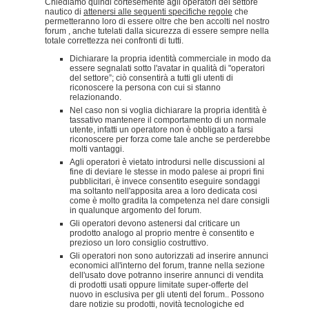
Chiediamo quindi cortesemente agli operatori del settore
nautico di
attenersi alle seguenti specifiche regole
che
permetteranno loro di essere oltre che ben accolti nel nostro
forum , anche tutelati dalla sicurezza di essere sempre nella
totale correttezza nei confronti di tutti.
Dichiarare la propria identità commerciale in modo da
essere segnalati sotto l'avatar in qualità di "operatori
del settore”; ciò consentirà a tutti gli utenti di
riconoscere la persona con cui si stanno
relazionando.
Nel caso non si voglia dichiarare la propria identità è
tassativo mantenere il comportamento di un normale
utente, infatti un operatore non è obbligato a farsi
riconoscere per forza come tale anche se perderebbe
molti vantaggi.
Agli operatori è vietato introdursi nelle discussioni al
fine di deviare le stesse in modo palese ai propri fini
pubblicitari, è invece consentito eseguire sondaggi
ma soltanto nell'apposita area a loro dedicata cosi
come è molto gradita la competenza nel dare consigli
in qualunque argomento del forum.
Gli operatori devono astenersi dal criticare un
prodotto analogo al proprio mentre è consentito e
prezioso un loro consiglio costruttivo.
Gli operatori non sono autorizzati ad inserire annunci
economici all'interno del forum, tranne nella sezione
dell'usato dove potranno inserire annunci di vendita
di prodotti usati oppure limitate super-offerte del
nuovo in esclusiva per gli utenti del forum.. Possono
dare notizie su prodotti, novità tecnologiche ed