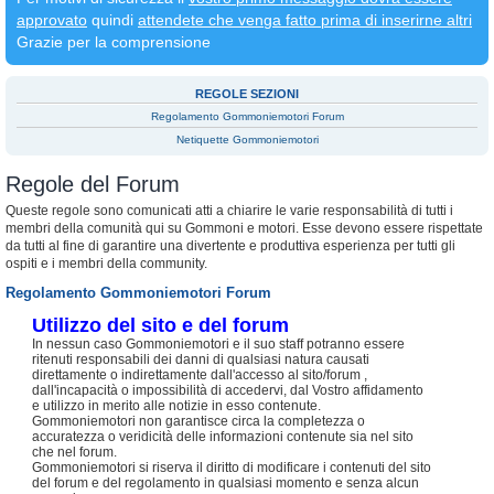
approvato
quindi
attendete che venga fatto prima di inserirne altri
Grazie per la comprensione
REGOLE SEZIONI
Regolamento Gommoniemotori Forum
Netiquette Gommoniemotori
Regole del Forum
Queste regole sono comunicati atti a chiarire le varie responsabilità di tutti i
membri della comunità qui su Gommoni e motori. Esse devono essere rispettate
da tutti al fine di garantire una divertente e produttiva esperienza per tutti gli
ospiti e i membri della community.
Regolamento Gommoniemotori Forum
Utilizzo del sito e del forum
In nessun caso Gommoniemotori e il suo staff potranno essere
ritenuti responsabili dei danni di qualsiasi natura causati
direttamente o indirettamente dall'accesso al sito/forum ,
dall'incapacità o impossibilità di accedervi, dal Vostro affidamento
e utilizzo in merito alle notizie in esso contenute.
Gommoniemotori non garantisce circa la completezza o
accuratezza o veridicità delle informazioni contenute sia nel sito
che nel forum.
Gommoniemotori si riserva il diritto di modificare i contenuti del sito
del forum e del regolamento in qualsiasi momento e senza alcun