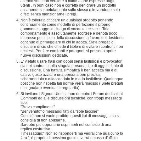
affermazioni non veritiere o diffamatorie espresse dagli
utenti . In ogni caso non è corretto denigrare un prodotto
accanendosi ripetutamente sullo stesso e trovandone solo
difetti senza menzionarne i pregi.
Non è tollerato criticare un qualsiasi prodotto ponendo
continuamente come modello di perfezione il proprio
gommone , oggetto , luogo di vacanza ecc ecc . Tale
comportamento è assolutamente scortese e denota poco
interesse per il titolo della discussione a favore del desiderio
continuo di primeggiare di chi lo adotta. Siete pregati di
discutere di cio che chiede il titolo e di evitare i confronti non
richiesti. Per fare confronti e paragoni, si possono aprire
nuove discussioni dedicate.
E’ vietato usare frasi con doppi sensi fastidiosi e provocatori
sia nei confronti della singola persona che di oggetti fonte di
discussione. Una battuta simpatica è ben accetta ma è di
cattivo gusto azzittire una persona ben precisa,
schernendola o attaccandola in modo fastidioso. Qualunque
post che non rispetta tali norme verrà rimosso ( Siete pregati
di segnalare eventuali irregolarità)
Si invitano i Signori Utenti a non riempire i Forum dedicati ai
Gommoni ed alle discussioni tecniche, con troppi messaggi
tipo:
"Bravo complimenti"
"Benvenuto" o messaggi fatti da “sole faccine”
Con ciò non si vuole proibire questi tipi di messaggi, ma si
consiglia di non abusarne.
Sarebbe più opportuno esprimerli nel contesto di una
replica costruttiva.
Il messaggio:" Non so risponderti ma vedrai che qualcuno lo
farà ", è proprio di pessimo gusto e verrà rimosso d'ufficio