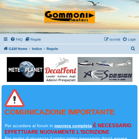
FAQ
Regole
Iscriviti
Login
C
G&M Home
Indice
Regole
e
r
c
a
COMUNICAZIONE IMPORTANTE
É NECESSARIO
Per accedere al forum in
maniera completa
EFFETTUARE NUOVAMENTE L'ISCRIZIONE
Per motivi di sicurezza il
vostro primo messaggio dovrà essere