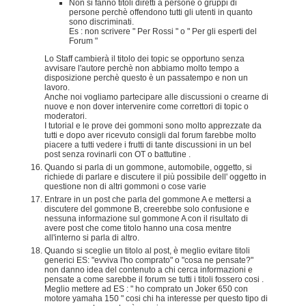
Non si fanno titoli diretti a persone o gruppi di
persone perchè offendono tutti gli utenti in quanto
sono discriminati.
Es : non scrivere " Per Rossi " o " Per gli esperti del
Forum "
Lo Staff cambierà il titolo dei topic se opportuno senza
avvisare l'autore perchè non abbiamo molto tempo a
disposizione perchè questo è un passatempo e non un
lavoro.
Anche noi vogliamo partecipare alle discussioni o crearne di
nuove e non dover intervenire come correttori di topic o
moderatori.
I tutorial e le prove dei gommoni sono molto apprezzate da
tutti e dopo aver ricevuto consigli dal forum farebbe molto
piacere a tutti vedere i frutti di tante discussioni in un bel
post senza rovinarli con OT o battutine .
Quando si parla di un gommone, automobile, oggetto, si
richiede di parlare e discutere il più possibile dell' oggetto in
questione non di altri gommoni o cose varie
Entrare in un post che parla del gommone A e mettersi a
discutere del gommone B, creerebbe solo confusione e
nessuna informazione sul gommone A con il risultato di
avere post che come titolo hanno una cosa mentre
all'interno si parla di altro.
Quando si sceglie un titolo al post, è meglio evitare titoli
generici ES: "evviva l'ho comprato" o "cosa ne pensate?"
non danno idea del contenuto a chi cerca informazioni e
pensate a come sarebbe il forum se tutti i titoli fossero cosi .
Meglio mettere ad ES : " ho comprato un Joker 650 con
motore yamaha 150 " cosi chi ha interesse per questo tipo di