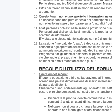
Per lo stesso motivo NON si devono utilizzare i Messaggi
I titoli dei thread vanno scelti in modo da rendere evide
argomento.
Questo Forum
non è uno sportello informazioni ne un 
Le risposte sono una pura cortesia dei partecipanti. Se 
non è lecito insistere o ironizzare sulla "parzialità " 
I dati personali richiesti nella sezione profilo sono pu
Per scopi pratici si consiglia di immettere la propria l
scambio di informazioni.
E' vietato allo stesso utente iscriversi con più di un n
La sezione " mercato dell'usato", è dedicata unicamente
consentito agli operatori del settore con le clausole de
gommoniemotori.com sul contenuto degli annunci e sull
Preghiamo tutti gli utenti di astenersi di postare commen
ciò che vuole al prezzo che ritiene opportuno senza che
opinioni su ambiti monetari ci sono gli MP.
REGOLE DI UTILIZZO DEL FORU
Operatori del settore:
E’ buona educazione offrire collaborazione all'interno 
offrono una palese dimostrazione di scarso interesse 
da parte degli utenti.
Chiediamo quindi cortesemente agli operatori del sett
essere oltre che ben accolti nel nostro forum , anche tu
Dichiarare la propria identità commerciale in mod
consentirà a tutti gli utenti di riconoscere la p
Nel caso non si voglia dichiarare la propria ide
operatore non è obbligato a farsi riconoscere 