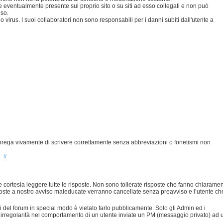
eventualmente presente sul proprio sito o su siti ad esso collegati e non può
uso.
 virus. I suoi collaboratori non sono responsabili per i danni subiti dall'utente a
prega vivamente di scrivere correttamente senza abbreviazioni o fonetismi non
e.
#
 cortesia leggere tutte le risposte. Non sono tollerate risposte che fanno chiarame
risposte a nostro avviso maleducate verranno cancellate senza preavviso e l’utente ch
nti del forum in special modo è vietato farlo pubblicamente. Solo gli Admin ed i
 irregolarità nel comportamento di un utente inviate un PM (messaggio privato) ad 