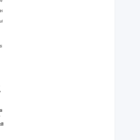
re
ri
ul
n
di
e
.
di
.
di