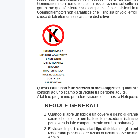
Gommoniemotori non offre alcuna assicurazione sul software 
garantirne qualità, sicurezza e compatibilità con i sistemi in 
Gommoniemotori non garantisce che il sito sia privo di errori o
causa di tali elementi di carattere distruttivo.
Questo forum
non è un servizio di messaggistica
quindi si 
consoni ad uno scambio di vedute tra persone adulte.
A tal fine preghiamo prendere visione della nostra Netiquett
.....
REGOLE GENERALI
Quando si apre un topic è un dovere e gesto di grande
capire che l’utente non ha letto le precedenti. (tali 
persevera in tale comportamento verrà allontanato)
E’ vietato impartire qualsiasi tipo di richiamo agli ute
Moderatori possono fare azioni di richiamo. Se notate
Admin.