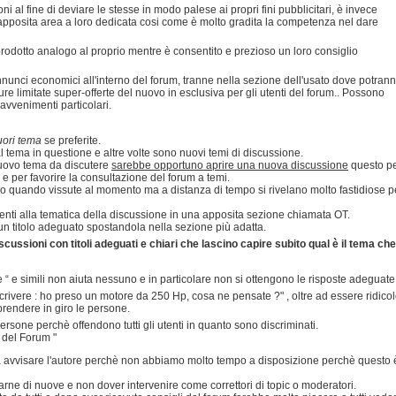
oni al fine di deviare le stesse in modo palese ai propri fini pubblicitari, è invece
apposita area a loro dedicata cosi come è molto gradita la competenza nel dare
prodotto analogo al proprio mentre è consentito e prezioso un loro consiglio
annunci economici all'interno del forum, tranne nella sezione dell'usato dove potran
ure limitate super-offerte del nuovo in esclusiva per gli utenti del forum.. Possono
 avvenimenti particolari.
uori tema
se preferite.
 tema in questione e altre volte sono nuovi temi di discussione.
 nuovo tema da discutere
sarebbe opportuno aprire una nuova discussione
questo p
e e per favorire la consultazione del forum a temi.
lo quando vissute al momento ma a distanza di tempo si rivelano molto fastidiose p
inenti alla tematica della discussione in una apposita sezione chiamata OT.
n titolo adeguato spostandola nella sezione più adatta.
cussioni con titoli adeguati e chiari che lascino capire subito qual è il tema che
se “ e simili non aiuta nessuno e in particolare non si ottengono le risposte adeguate
crivere : ho preso un motore da 250 Hp, cosa ne pensate ?" , oltre ad essere ridico
rendere in giro le persone.
 persone perchè offendono tutti gli utenti in quanto sono discriminati.
i del Forum "
nza avvisare l'autore perchè non abbiamo molto tempo a disposizione perchè questo 
rne di nuove e non dover intervenire come correttori di topic o moderatori.