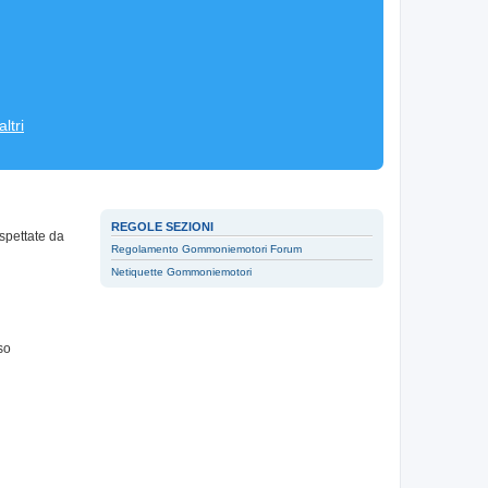
ltri
REGOLE SEZIONI
spettate da
Regolamento Gommoniemotori Forum
Netiquette Gommoniemotori
so