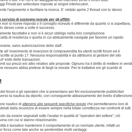
 Privati per sollecitare risposte ai singoli interlocutori.
nte l'argomento e facilitare la ricerca. E’ vietato aprire 2 thread con lo stesso
servizio di sostegno morale per gli afflitti
.
non si riceve risposta o il consiglio ricevuto è differente da quanto ci si aspettava,
dello stesso come a volte è successo.
ramente facoltativi e non vi è alcun obbligo nella loro compilazione.
ocalità di residenza o quella in cui abitualmente navigate per favorire un rapido
ickname, salvo autorizzazione dello staff.
 all' inserimento di inserzioni di compravendita tra utenti iscritti forum ed è
scritte al punto 17. Nessuna responsabilità è da attribuirsi al gestore del sito
' esito delle transazioni.
ti sui prezzi e/o altro relativo alle proposte. Ognuno ha il diritto di mettere in vend
 nessuno abbia pretese di fargli la morale. Per le trattative e/o gli scambi di
M
del forum e gli operatori che si presentano per fini esclusivamente pubblicitari
verso la nautica da diporto, con conseguente abbassamento del livello d'attenzion
ore nautico di
attenersi alle seguenti specifiche regole
che permetteranno loro di
telati dalla sicurezza di essere sempre nella totale correttezza nei confronti di tutti.
o da essere segnalati sotto l'avatar in qualità di "operatori del settore”; ciò
ersona con cui si stanno relazionando.
ntità è tassativo mantenere il comportamento di un normale utente, infatti un
per forza come tale anche se perderebbe molti vantaggi.