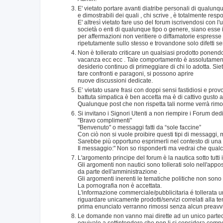
E' vietato portare avanti diatribe personali di qualunqu
e dimostrabili dei quali , chi scrive , è totalmente re
E' altresì vietato fare uso del forum iscrivendosi con l
società o enti di qualunque tipo o genere, siano esse 
per affermazioni non veritiere o diffamatorie espresse
ripetutamente sullo stesso e trovandone solo difetti s
Non è tollerato criticare un qualsiasi prodotto ponen
vacanza ecc ecc . Tale comportamento è assolutamente 
desiderio continuo di primeggiare di chi lo adotta. Siete 
fare confronti e paragoni, si possono aprire
nuove discussioni dedicate.
E’ vietato usare frasi con doppi sensi fastidiosi e prov
battuta simpatica è ben accetta ma è di cattivo gusto 
Qualunque post che non rispetta tali norme verrà rimos
Si invitano i Signori Utenti a non riempire i Forum de
"Bravo complimenti"
"Benvenuto" o messaggi fatti da “sole faccine”
Con ciò non si vuole proibire questi tipi di messaggi,
Sarebbe più opportuno esprimerli nel contesto di una r
Il messaggio:" Non so risponderti ma vedrai che qualcu
L'argomento principe del forum è la nautica sotto tutti 
Gli argomenti non nautici sono tollerati solo nell'app
da parte dell'amministrazione .
Gli argomenti inerenti le tematiche politiche non sono
La pornografia non è accettata.
L'informazione commerciale/pubblicitaria é tollerata
riguardare unicamente prodotti/servizi correlati alla t
prima enunciato verranno rimossi senza alcun preavv
Le domande non vanno mai dirette ad un unico partecipan
equivale a sottintendere che non li si considera compete