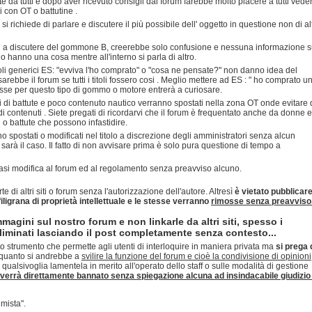
 da tutti e dopo aver ricevuto consigli dal forum farebbe molto piacere a tutti vede
li con OT o battutine .
richiede di parlare e discutere il più possibile dell' oggetto in questione non di alt
si a discutere del gommone B, creerebbe solo confusione e nessuna informazione s
o hanno una cosa mentre all'interno si parla di altro.
itoli generici ES: "evviva l'ho comprato" o "cosa ne pensate?" non danno idea del
ebbe il forum se tutti i titoli fossero cosi . Meglio mettere ad ES : " ho comprato u
sse per questo tipo di gommo o motore entrerà a curiosare.
i di battute e poco contenuto nautico verranno spostati nella zona OT onde evitare 
i contenuti . Siete pregati di ricordarvi che il forum è frequentato anche da donne e
i o battute che possono infastidire.
o spostati o modificati nel titolo a discrezione degli amministratori senza alcun
arà il caso. Il fatto di non avvisare prima è solo pura questione di tempo a
siasi modifica al forum ed al regolamento senza preavviso alcuno.
rte di altri siti o forum senza l'autorizzazione dell'autore. Altresì
è vietato pubblicar
 filigrana di proprietà intellettuale e le stesse verranno
rimosse senza preavviso
mmagini sul nostro forum e non linkarle da altri siti, spesso i
minati lasciando il post completamente senza contesto...
o strumento che permette agli utenti di interloquire in maniera privata ma
si prega 
quanto si andrebbe a
svilire la funzione del forum e cioè la condivisione di opinioni
 qualsivoglia lamentela in merito all'operato dello staff o sulle modalità di gestione
verrà direttamente bannato senza spiegazione alcuna ad insindacabile giudizio 
mista".