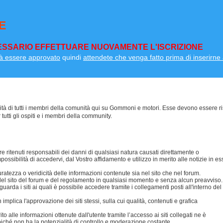
E
SSARIO EFFETTUARE NUOVAMENTE L'ISCRIZIONE
à essere approvato
quindi
attendete che venga fatto prima di inserirne a
lità di tutti i membri della comunità qui su Gommoni e motori. Esse devono essere ri
 tutti gli ospiti e i membri della community.
 ritenuti responsabili dei danni di qualsiasi natura causati direttamente o
possibilità di accedervi, dal Vostro affidamento e utilizzo in merito alle notizie in es
ezza o veridicità delle informazioni contenute sia nel sito che nel forum.
i del sito del forum e del regolamento in qualsiasi momento e senza alcun preavviso.
da i siti ai quali è possibile accedere tramite i collegamenti posti all'interno del
mplica l'approvazione dei siti stessi, sulla cui qualità, contenuti e grafica
 alle informazioni ottenute dall'utente tramite l’accesso ai siti collegati ne è
oiché non ha la potenzialità di controllo e moderazione costante.