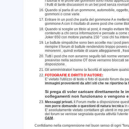
I tutorial e le prove dei gommoni sono molto apprezzate
i frutti di tante discussioni in un bel post senza rovinar
Quando si parla di un gommone, automobile, oggetto, si 
gommoni o cose varie
Entrare in un post che parla del gommone A e metter
gommone A con il risultato di avere post che come titol
Quando si sceglie un titolo al post, è meglio evitare t
contenuto a chi cerca informazioni e pensate a come sar
Joker 650 con motore yamaha 150 " cosi chi ha intere
Le battute simpatiche sono ben accette ma i post pien
riempire il forum di battute rendendolo troppo povero d
minorenni , quindi evitate di usare atteggiamenti , fras
Tutti i post che non avranno seguito tali norme verrann
preavviso nella sezione OT dove verranno bloccati se s
disposizione.
Gli amministratori hanno la facoltà di apportare qual
FOTOGRAFIE E DIRITTI D'AUTORE:
E' vietato l'utilizzo di testo o foto di questo forum da pa
immagini provenienti da altri siti che ne riportino la
Si prega di voler caricare direttamente le i
collegamenti non funzionano o vengono eli
Messaggi privati.
Il Forum mette a disposizione quest
non porre domande o questioni di natura tecnica
in 
E' assolutamente vietato contattare gli utenti in mp per
del forum se venisse segnalata questa attività l'utente
G&M
.
Confidiamo nella comprensione nel buon senso di ogni "foru