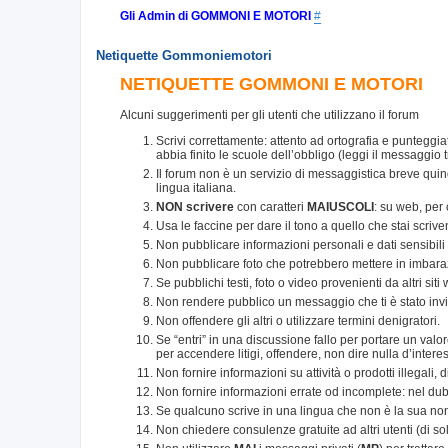
Gli Admin di GOMMONI E MOTORI
#
Netiquette Gommoniemotori
NETIQUETTE GOMMONI E MOTORI
Alcuni suggerimenti per gli utenti che utilizzano il forum
Scrivi correttamente: attento ad ortografia e punteggia
abbia finito le scuole dell’obbligo (leggi il messaggio t
Il forum non è un servizio di messaggistica breve qui
lingua italiana.
NON scrivere
con caratteri
MAIUSCOLI
: su web, per
Usa le faccine per dare il tono a quello che stai scriv
Non pubblicare informazioni personali e dati sensibili di
Non pubblicare foto che potrebbero mettere in imbaraz
Se pubblichi testi, foto o video provenienti da altri sit
Non rendere pubblico un messaggio che ti è stato inv
Non offendere gli altri o utilizzare termini denigratori.
Se “entri” in una discussione fallo per portare un val
per accendere litigi, offendere, non dire nulla d’intere
Non fornire informazioni su attività o prodotti illegali, 
Non fornire informazioni errate od incomplete: nel dub
Se qualcuno scrive in una lingua che non è la sua non ac
Non chiedere consulenze gratuite ad altri utenti (di solito