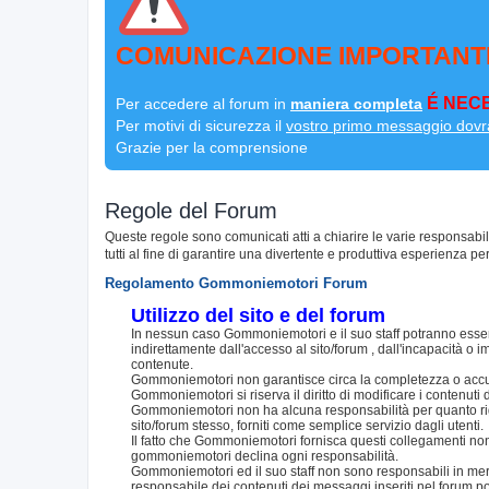
COMUNICAZIONE IMPORTANT
É NECE
Per accedere al forum in
maniera completa
Per motivi di sicurezza il
vostro primo messaggio dovr
Grazie per la comprensione
Regole del Forum
Queste regole sono comunicati atti a chiarire le varie responsabi
tutti al fine di garantire una divertente e produttiva esperienza per
Regolamento Gommoniemotori Forum
Utilizzo del sito e del forum
In nessun caso Gommoniemotori e il suo staff potranno essere
indirettamente dall'accesso al sito/forum , dall'incapacità o im
contenute.
Gommoniemotori non garantisce circa la completezza o accurat
Gommoniemotori si riserva il diritto di modificare i contenut
Gommoniemotori non ha alcuna responsabilità per quanto riguar
sito/forum stesso, forniti come semplice servizio dagli utenti.
Il fatto che Gommoniemotori fornisca questi collegamenti non i
gommoniemotori declina ogni responsabilità.
Gommoniemotori ed il suo staff non sono responsabili in merito
responsabile dei contenuti dei messaggi inseriti nel forum p