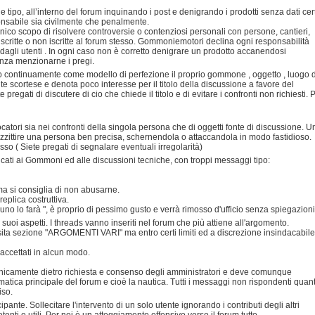
e tipo, all’interno del forum inquinando i post e denigrando i prodotti senza dati cert
sponsabile sia civilmente che penalmente.
'unico scopo di risolvere controversie o contenziosi personali con persone, cantieri,
iscritte o non iscritte al forum stesso. Gommoniemotori declina ogni responsabilità
 dagli utenti . In ogni caso non è corretto denigrare un prodotto accanendosi
enza menzionarne i pregi.
do continuamente come modello di perfezione il proprio gommone , oggetto , luogo d
scortese e denota poco interesse per il titolo della discussione a favore del
pregati di discutere di cio che chiede il titolo e di evitare i confronti non richiesti. 
ocatori sia nei confronti della singola persona che di oggetti fonte di discussione. U
azzittire una persona ben precisa, schernendola o attaccandola in modo fastidioso.
so ( Siete pregati di segnalare eventuali irregolarità)
dicati ai Gommoni ed alle discussioni tecniche, con troppi messaggi tipo:
 ma si consiglia di non abusarne.
eplica costruttiva.
no lo farà ", è proprio di pessimo gusto e verrà rimosso d'ufficio senza spiegazioni
i suoi aspetti. I threads vanno inseriti nel forum che più attiene all'argomento.
osita sezione "ARGOMENTI VARI" ma entro certi limiti ed a discrezione insindacabile
 accettati in alcun modo.
 unicamente dietro richiesta e consenso degli amministratori e deve comunque
ematica principale del forum e cioè la nautica. Tutti i messaggi non rispondenti quan
iso.
te. Sollecitare l'intervento di un solo utente ignorando i contributi degli altri
nti o utili. Per noi è un atteggiamento offensivo verso il forum tutto.