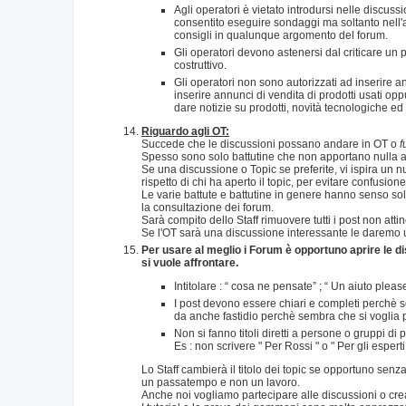
Agli operatori è vietato introdursi nelle discussi
consentito eseguire sondaggi ma soltanto nell'
consigli in qualunque argomento del forum.
Gli operatori devono astenersi dal criticare un 
costruttivo.
Gli operatori non sono autorizzati ad inserire 
inserire annunci di vendita di prodotti usati opp
dare notizie su prodotti, novità tecnologiche ed
Riguardo agli OT:
Succede che le discussioni possano andare in OT o
f
Spesso sono solo battutine che non apportano nulla al
Se una discussione o Topic se preferite, vi ispira un
rispetto di chi ha aperto il topic, per evitare confusion
Le varie battute e battutine in genere hanno senso so
la consultazione dei forum.
Sarà compito dello Staff rimuovere tutti i post non att
Se l'OT sarà una discussione interessante le daremo u
Per usare al meglio i Forum è opportuno aprire le dis
si vuole affrontare.
Intitolare : “ cosa ne pensate” ; “ Un aiuto plea
I post devono essere chiari e completi perchè s
da anche fastidio perchè sembra che si voglia p
Non si fanno titoli diretti a persone o gruppi di
Es : non scrivere " Per Rossi " o " Per gli espert
Lo Staff cambierà il titolo dei topic se opportuno se
un passatempo e non un lavoro.
Anche noi vogliamo partecipare alle discussioni o crea