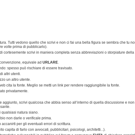
tura. Tutti vedono quello che scrivi e non ci fai una bella figura se sembra che tu n
re volte prima di pubblicarlo).
ndi cortesemente scrivi in maniera completa senza abbreviazioni o storpiature della
 convenzione, equivale ad
URLARE
.
endo: spesso può rischiare di essere travisato.
 altri utenti.
zo un altro utente.
i web cita la fonte. Meglio se metti un link per rendere raggiungibile la fonte.
iato privatamente.
ore aggiunto, scrivi qualcosa che abbia senso all’interno di quella discussione e non
ssante.
di qualsiasi natura siano.
bio non darle o verificale prima.
canirti per gli eventuali errori di scrittura.
 capita di farlo con avvocati, pubblicitari, psicologi, architetti...).