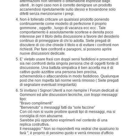
affermazioni non veritiere o diffamatorie espresse dagli
utenti . In ogni caso non è corretto denigrare un prodotto
accanendosi ripetutamente sullo stesso e trovandone solo
difetti senza menzionarne i pregi.
Non è tollerato criticare un qualsiasi prodotto ponendo
continuamente come modello di perfezione il proprio
gommone , oggetto , luogo di vacanza ecc ecc . Tale
comportamento è assolutamente scortese e denota poco
interesse per il titolo della discussione a favore del desiderio
continuo di primeggiare di chi lo adotta. Siete pregati di
discutere di cio che chiede il titolo e di evitare i confronti non
richiesti. Per fare confronti e paragoni, si possono aprire
nuove discussioni dedicate.
E’ vietato usare frasi con doppi sensi fastidiosi e provocatori
sia nei confronti della singola persona che di oggetti fonte di
discussione. Una battuta simpatica è ben accetta ma è di
cattivo gusto azzittire una persona ben precisa,
schernendola o attaccandola in modo fastidioso. Qualunque
post che non rispetta tali norme verrà rimosso ( Siete pregati
di segnalare eventuali irregolarità)
Si invitano i Signori Utenti a non riempire i Forum dedicati ai
Gommoni ed alle discussioni tecniche, con troppi messaggi
tipo:
"Bravo complimenti"
"Benvenuto" o messaggi fatti da “sole faccine”
Con ciò non si vuole proibire questi tipi di messaggi, ma si
consiglia di non abusarne.
Sarebbe più opportuno esprimerli nel contesto di una
replica costruttiva.
Il messaggio:" Non so risponderti ma vedrai che qualcuno lo
farà ", è proprio di pessimo gusto e verrà rimosso d'ufficio