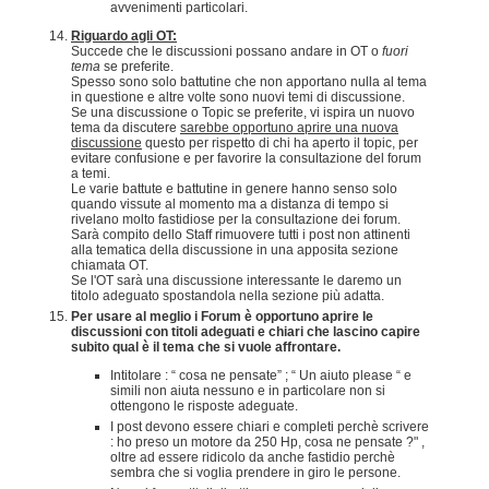
avvenimenti particolari.
Riguardo agli OT:
Succede che le discussioni possano andare in OT o
fuori
tema
se preferite.
Spesso sono solo battutine che non apportano nulla al tema
in questione e altre volte sono nuovi temi di discussione.
Se una discussione o Topic se preferite, vi ispira un nuovo
tema da discutere
sarebbe opportuno aprire una nuova
discussione
questo per rispetto di chi ha aperto il topic, per
evitare confusione e per favorire la consultazione del forum
a temi.
Le varie battute e battutine in genere hanno senso solo
quando vissute al momento ma a distanza di tempo si
rivelano molto fastidiose per la consultazione dei forum.
Sarà compito dello Staff rimuovere tutti i post non attinenti
alla tematica della discussione in una apposita sezione
chiamata OT.
Se l'OT sarà una discussione interessante le daremo un
titolo adeguato spostandola nella sezione più adatta.
Per usare al meglio i Forum è opportuno aprire le
discussioni con titoli adeguati e chiari che lascino capire
subito qual è il tema che si vuole affrontare.
Intitolare : “ cosa ne pensate” ; “ Un aiuto please “ e
simili non aiuta nessuno e in particolare non si
ottengono le risposte adeguate.
I post devono essere chiari e completi perchè scrivere
: ho preso un motore da 250 Hp, cosa ne pensate ?" ,
oltre ad essere ridicolo da anche fastidio perchè
sembra che si voglia prendere in giro le persone.