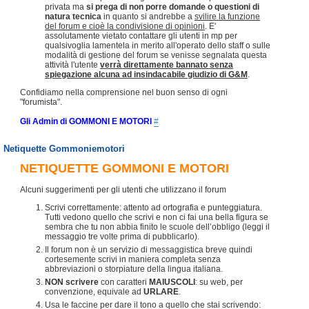
privata ma
si prega di non porre domande o questioni di
natura tecnica
in quanto si andrebbe a
svilire la funzione
del forum e cioè la condivisione di opinioni
. E'
assolutamente vietato contattare gli utenti in mp per
qualsivoglia lamentela in merito all'operato dello staff o sulle
modalità di gestione del forum se venisse segnalata questa
attività l'utente
verrà direttamente bannato senza
spiegazione alcuna ad insindacabile giudizio di G&M
.
Confidiamo nella comprensione nel buon senso di ogni
"forumista".
Gli Admin di GOMMONI E MOTORI
#
Netiquette Gommoniemotori
NETIQUETTE GOMMONI E MOTORI
Alcuni suggerimenti per gli utenti che utilizzano il forum
Scrivi correttamente: attento ad ortografia e punteggiatura.
Tutti vedono quello che scrivi e non ci fai una bella figura se
sembra che tu non abbia finito le scuole dell’obbligo (leggi il
messaggio tre volte prima di pubblicarlo).
Il forum non è un servizio di messaggistica breve quindi
cortesemente scrivi in maniera completa senza
abbreviazioni o storpiature della lingua italiana.
NON scrivere
con caratteri
MAIUSCOLI
: su web, per
convenzione, equivale ad
URLARE
.
Usa le faccine per dare il tono a quello che stai scrivendo: