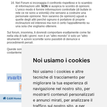
Nel Forum si incoraggia il confronto rispettoso e lo scambio
di informazioni utili.
NON
si auspica lo scontro di opinioni.
L'unico modo è fornire informazioni controllate (di bufale in
rete ce ne sono a volontà) che servano a costruire una
personale opinione. Non saranno (le opinioni) uguali a
quelle degli altri perché ognuno è portatore di proprie
inclinazioni ed interessi ma non è certo l'appiattimento su
una sola che vogliamo ottenere.
Sul forum, insomma, ti dovresti comportare esattamente come fai
nella vita di tutti i giorni: non è un “altro mondo” è solo un “altro
strumento” e azioni scorrette sono passibili di denunce e
procedimenti penali.
Queste sono solo alcune regole, per tutto il resto usiamo
costantemente
buon senso e tanto rispetto per gli altri
.
#
Noi usiamo i cookies
Noi usiamo i cookies e altre
tecniche di tracciamento per
migliorare la tua esperienza di
navigazione nel nostro sito, per
mostrarti contenuti personalizzati
G&M Home
Indice
Cancella cookie
Tutti gli orari sono
UTC+02:00
e annunci mirati, per analizzare il
traffico sul nostro sito, e per