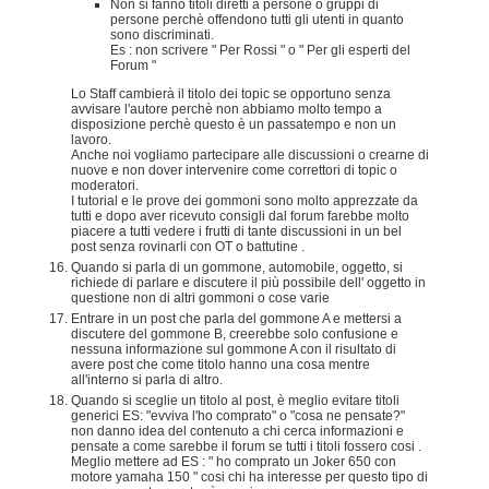
Non si fanno titoli diretti a persone o gruppi di
persone perchè offendono tutti gli utenti in quanto
sono discriminati.
Es : non scrivere " Per Rossi " o " Per gli esperti del
Forum "
Lo Staff cambierà il titolo dei topic se opportuno senza
avvisare l'autore perchè non abbiamo molto tempo a
disposizione perchè questo è un passatempo e non un
lavoro.
Anche noi vogliamo partecipare alle discussioni o crearne di
nuove e non dover intervenire come correttori di topic o
moderatori.
I tutorial e le prove dei gommoni sono molto apprezzate da
tutti e dopo aver ricevuto consigli dal forum farebbe molto
piacere a tutti vedere i frutti di tante discussioni in un bel
post senza rovinarli con OT o battutine .
Quando si parla di un gommone, automobile, oggetto, si
richiede di parlare e discutere il più possibile dell' oggetto in
questione non di altri gommoni o cose varie
Entrare in un post che parla del gommone A e mettersi a
discutere del gommone B, creerebbe solo confusione e
nessuna informazione sul gommone A con il risultato di
avere post che come titolo hanno una cosa mentre
all'interno si parla di altro.
Quando si sceglie un titolo al post, è meglio evitare titoli
generici ES: "evviva l'ho comprato" o "cosa ne pensate?"
non danno idea del contenuto a chi cerca informazioni e
pensate a come sarebbe il forum se tutti i titoli fossero cosi .
Meglio mettere ad ES : " ho comprato un Joker 650 con
motore yamaha 150 " cosi chi ha interesse per questo tipo di