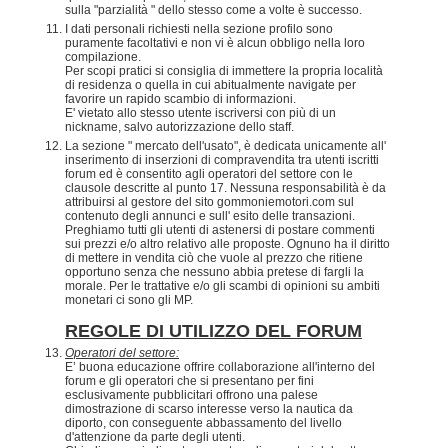
sulla "parzialità " dello stesso come a volte è successo.
I dati personali richiesti nella sezione profilo sono
puramente facoltativi e non vi è alcun obbligo nella loro
compilazione.
Per scopi pratici si consiglia di immettere la propria località
di residenza o quella in cui abitualmente navigate per
favorire un rapido scambio di informazioni.
E' vietato allo stesso utente iscriversi con più di un
nickname, salvo autorizzazione dello staff.
La sezione " mercato dell'usato", è dedicata unicamente all'
inserimento di inserzioni di compravendita tra utenti iscritti
forum ed è consentito agli operatori del settore con le
clausole descritte al punto 17. Nessuna responsabilità è da
attribuirsi al gestore del sito gommoniemotori.com sul
contenuto degli annunci e sull' esito delle transazioni.
Preghiamo tutti gli utenti di astenersi di postare commenti
sui prezzi e/o altro relativo alle proposte. Ognuno ha il diritto
di mettere in vendita ciò che vuole al prezzo che ritiene
opportuno senza che nessuno abbia pretese di fargli la
morale. Per le trattative e/o gli scambi di opinioni su ambiti
monetari ci sono gli MP.
REGOLE DI UTILIZZO DEL FORUM
Operatori del settore:
E’ buona educazione offrire collaborazione all'interno del
forum e gli operatori che si presentano per fini
esclusivamente pubblicitari offrono una palese
dimostrazione di scarso interesse verso la nautica da
diporto, con conseguente abbassamento del livello
d'attenzione da parte degli utenti.