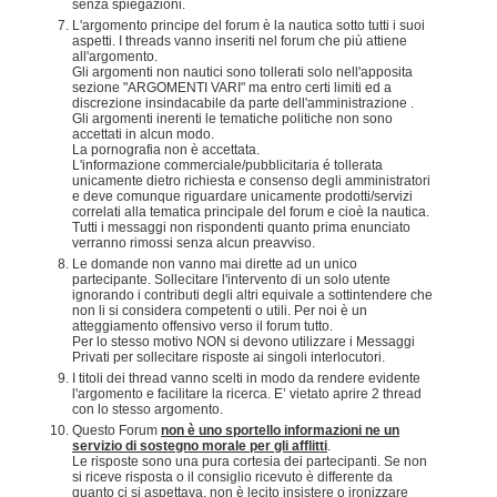
senza spiegazioni.
L'argomento principe del forum è la nautica sotto tutti i suoi
aspetti. I threads vanno inseriti nel forum che più attiene
all'argomento.
Gli argomenti non nautici sono tollerati solo nell'apposita
sezione "ARGOMENTI VARI" ma entro certi limiti ed a
discrezione insindacabile da parte dell'amministrazione .
Gli argomenti inerenti le tematiche politiche non sono
accettati in alcun modo.
La pornografia non è accettata.
L'informazione commerciale/pubblicitaria é tollerata
unicamente dietro richiesta e consenso degli amministratori
e deve comunque riguardare unicamente prodotti/servizi
correlati alla tematica principale del forum e cioè la nautica.
Tutti i messaggi non rispondenti quanto prima enunciato
verranno rimossi senza alcun preavviso.
Le domande non vanno mai dirette ad un unico
partecipante. Sollecitare l'intervento di un solo utente
ignorando i contributi degli altri equivale a sottintendere che
non li si considera competenti o utili. Per noi è un
atteggiamento offensivo verso il forum tutto.
Per lo stesso motivo NON si devono utilizzare i Messaggi
Privati per sollecitare risposte ai singoli interlocutori.
I titoli dei thread vanno scelti in modo da rendere evidente
l'argomento e facilitare la ricerca. E’ vietato aprire 2 thread
con lo stesso argomento.
Questo Forum
non è uno sportello informazioni ne un
servizio di sostegno morale per gli afflitti
.
Le risposte sono una pura cortesia dei partecipanti. Se non
si riceve risposta o il consiglio ricevuto è differente da
quanto ci si aspettava, non è lecito insistere o ironizzare