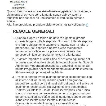
Questo forum
non è un servizio di messaggistica
quindi si prega
vivamente di scrivere correttamente senza abbreviazioni o
fonetismi non consoni ad uno scambio di vedute tra persone
adulte.
A tal fine preghiamo prendere visione della nostra Netiquette.
#
.....
REGOLE GENERALI
Quando si apre un topic è un dovere e gesto di grande
cortesia leggere tutte le risposte. Non sono tollerate risposte
che fanno chiaramente capire che l’utente non ha letto le
precedenti. (tali risposte a nostro avviso maleducate
verranno cancellate senza preavviso e l’utente che
persevera in tale comportamento verrà allontanato)
E’ vietato impartire qualsiasi tipo di richiamo agli utenti del
forum in special modo è vietato farlo pubblicamente. Solo gli
Admin ed i Moderatori possono fare azioni di richiamo. Se
notate irregolarità nel comportamento di un utente inviate un
PM (messaggio privato) ad un Admin.
E' vietato portare avanti diatribe personali di qualunque tipo,
all’interno del forum inquinando i post e denigrando i
prodotti senza dati certi e dimostrabili dei quali , chi scrive , è
totalmente responsabile sia civilmente che penalmente.
E' altresì vietato fare uso del forum iscrivendosi con l'unico
scopo di risolvere controversie o contenziosi personali con
persone, cantieri, società o enti di qualunque tipo o genere,
siano esse iscritte o non iscritte al forum stesso.
Gommoniemotori declina ogni responsabilità per