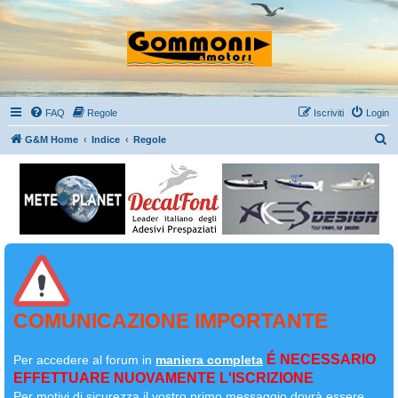
FAQ
Regole
Iscriviti
Login
C
G&M Home
Indice
Regole
e
r
c
a
COMUNICAZIONE IMPORTANTE
É NECESSARIO
Per accedere al forum in
maniera completa
EFFETTUARE NUOVAMENTE L'ISCRIZIONE
Per motivi di sicurezza il
vostro primo messaggio dovrà essere