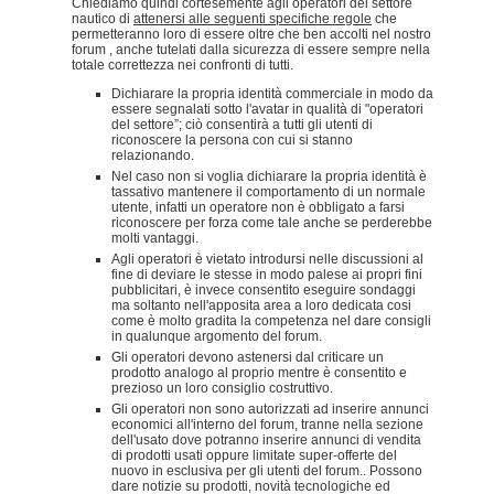
Chiediamo quindi cortesemente agli operatori del settore
nautico di
attenersi alle seguenti specifiche regole
che
permetteranno loro di essere oltre che ben accolti nel nostro
forum , anche tutelati dalla sicurezza di essere sempre nella
totale correttezza nei confronti di tutti.
Dichiarare la propria identità commerciale in modo da
essere segnalati sotto l'avatar in qualità di "operatori
del settore”; ciò consentirà a tutti gli utenti di
riconoscere la persona con cui si stanno
relazionando.
Nel caso non si voglia dichiarare la propria identità è
tassativo mantenere il comportamento di un normale
utente, infatti un operatore non è obbligato a farsi
riconoscere per forza come tale anche se perderebbe
molti vantaggi.
Agli operatori è vietato introdursi nelle discussioni al
fine di deviare le stesse in modo palese ai propri fini
pubblicitari, è invece consentito eseguire sondaggi
ma soltanto nell'apposita area a loro dedicata cosi
come è molto gradita la competenza nel dare consigli
in qualunque argomento del forum.
Gli operatori devono astenersi dal criticare un
prodotto analogo al proprio mentre è consentito e
prezioso un loro consiglio costruttivo.
Gli operatori non sono autorizzati ad inserire annunci
economici all'interno del forum, tranne nella sezione
dell'usato dove potranno inserire annunci di vendita
di prodotti usati oppure limitate super-offerte del
nuovo in esclusiva per gli utenti del forum.. Possono
dare notizie su prodotti, novità tecnologiche ed