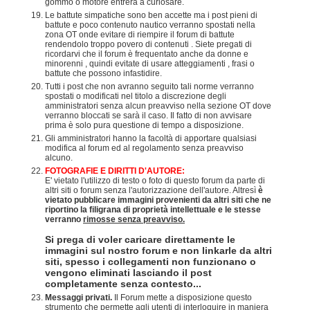
gommo o motore entrerà a curiosare.
Le battute simpatiche sono ben accette ma i post pieni di
battute e poco contenuto nautico verranno spostati nella
zona OT onde evitare di riempire il forum di battute
rendendolo troppo povero di contenuti . Siete pregati di
ricordarvi che il forum è frequentato anche da donne e
minorenni , quindi evitate di usare atteggiamenti , frasi o
battute che possono infastidire.
Tutti i post che non avranno seguito tali norme verranno
spostati o modificati nel titolo a discrezione degli
amministratori senza alcun preavviso nella sezione OT dove
verranno bloccati se sarà il caso. Il fatto di non avvisare
prima è solo pura questione di tempo a disposizione.
Gli amministratori hanno la facoltà di apportare qualsiasi
modifica al forum ed al regolamento senza preavviso
alcuno.
FOTOGRAFIE E DIRITTI D'AUTORE:
E' vietato l'utilizzo di testo o foto di questo forum da parte di
altri siti o forum senza l'autorizzazione dell'autore. Altresì
è
vietato pubblicare immagini provenienti da altri siti che ne
riportino la filigrana di proprietà intellettuale e le stesse
verranno
rimosse senza preavviso.
Si prega di voler caricare direttamente le
immagini sul nostro forum e non linkarle da altri
siti, spesso i collegamenti non funzionano o
vengono eliminati lasciando il post
completamente senza contesto...
Messaggi privati.
Il Forum mette a disposizione questo
strumento che permette agli utenti di interloquire in maniera