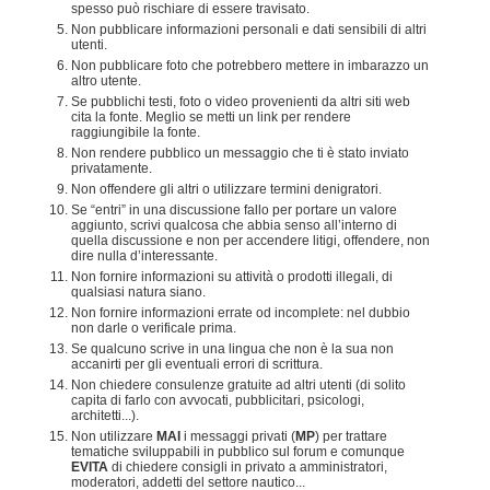
spesso può rischiare di essere travisato.
Non pubblicare informazioni personali e dati sensibili di altri
utenti.
Non pubblicare foto che potrebbero mettere in imbarazzo un
altro utente.
Se pubblichi testi, foto o video provenienti da altri siti web
cita la fonte. Meglio se metti un link per rendere
raggiungibile la fonte.
Non rendere pubblico un messaggio che ti è stato inviato
privatamente.
Non offendere gli altri o utilizzare termini denigratori.
Se “entri” in una discussione fallo per portare un valore
aggiunto, scrivi qualcosa che abbia senso all’interno di
quella discussione e non per accendere litigi, offendere, non
dire nulla d’interessante.
Non fornire informazioni su attività o prodotti illegali, di
qualsiasi natura siano.
Non fornire informazioni errate od incomplete: nel dubbio
non darle o verificale prima.
Se qualcuno scrive in una lingua che non è la sua non
accanirti per gli eventuali errori di scrittura.
Non chiedere consulenze gratuite ad altri utenti (di solito
capita di farlo con avvocati, pubblicitari, psicologi,
architetti...).
Non utilizzare
MAI
i messaggi privati (
MP
) per trattare
tematiche sviluppabili in pubblico sul forum e comunque
EVITA
di chiedere consigli in privato a amministratori,
moderatori, addetti del settore nautico...